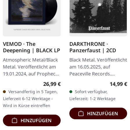
VEMOD · The
DARKTHRONE ·
Deepening | BLACK LP
Panzerfaust | 2CD
Atmospheric Metal/Black
Black Metal. Veröffentlicht
Metal. Veröffentlicht am
am 16.05.2025, auf
19.01.2024, auf Prophecy
Peaceville Records.
Productions. LP
Doppel-CD. Auflage zum
Regulärer Preis:
Reguläre
26,99 €
14,99 €
(schwarzes Vinyl) inkl.
30-jährigen Jubiläummit
Versandfertig in 5 Tagen,
Sofort verfügbar,
bedruckter Innenhülle,
neu restauriertem Audio-
Lieferzeit 6-12 Werktage -
Lieferzeit: 1-2 Werktage
Poster und…
Master und…
Wird in Kürze eintreffen
HINZUFÜGEN
HINZUFÜGEN