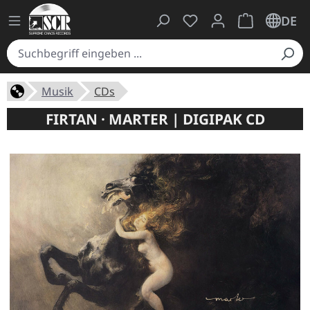
Du hast 0 Produkte auf
Warenkorb ent
DE
Musik
CDs
FIRTAN · MARTER | DIGIPAK CD