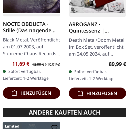
NOCTE OBDUCTA ·
ARROGANZ ·
Stille (Das nagende
Quintessenz |
Schweigen) | CD
WOODEN BOX SET
Black Metal. Veröffentlicht
Death Metal/Doom Metal.
am 01.07.2003, auf
Im Box Set, veröffentlicht
Supreme Chaos Records.
am 24.05.2024, auf
CD im Jewelcase. Mit
Supreme Chaos Records.
Verkaufspreis:
Regulärer Preis:
11,69 €
Reguläre
89,99 €
12,99 €
(-10.01%)
"Stille (Das nagende
Ultra schwere,
Sofort verfügbar,
Sofort verfügbar,
Schweigen)" zeigen sich
handgearbeitete Holzbox
Lieferzeit: 1-2 Werktage
Lieferzeit: 1-2 Werktage
Nocte Obducta…
mit graviertem…
HINZUFÜGEN
HINZUFÜGEN
ANDERE KAUFTEN AUCH
Limited