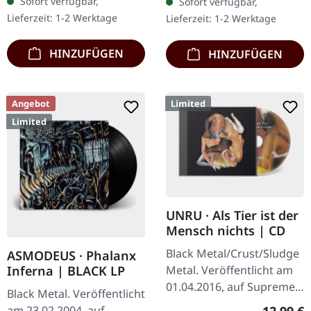
Sofort verfügbar,
Sofort verfügbar,
entfesselt mit „Vor dem
AGRYPNIE bricht ex-
Lieferzeit: 1-2 Werktage
Lieferzeit: 1-2 Werktage
Sturm" eine…
Nocte…
HINZUFÜGEN
HINZUFÜGEN
Angebot
Limited
Limited
UNRU · Als Tier ist der
Mensch nichts | CD
Black Metal/Crust/Sludge
ASMODEUS · Phalanx
Metal. Veröffentlicht am
Inferna | BLACK LP
01.04.2016, auf Supreme
Black Metal. Veröffentlicht
Chaos Records. Limitierte
Reguläre
am 23.02.2004, auf