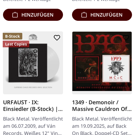
limitiert auf 200…
HINZUFÜGEN
HINZUFÜGEN
B-Stock
Last Copies
URFAUST · IX:
1349 · Demonoir /
Einsiedler (B-Stock) |
Massive Cauldron Of
WHITE LP
Chaos | 2CD
Black Metal. Veröffentlicht
Black Metal. Veröffentlicht
am 06.07.2009, auf Ván
am 19.09.2025, auf Back
Records. Weißes 12" Vinyl
On Black. Doppel-CD Set.