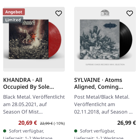
Angebot
Limited
KHANDRA · All
SYLVAINE · Atoms
Occupied By Sole
Aligned, Coming
Death | GOLD/RED LP
Undone | BLACK LP
Black Metal. Veröffentlicht
Post Metal/Black Metal.
am 28.05.2021, auf
Veröffentlicht am
Season Of Mist
02.11.2018, auf Season Of
Underground Activists.
Mist. Schwarzes Vinyl im
Verkaufspreis:
Regulärer Preis:
Reguläre
20,69 €
26,99 €
22,99 €
(-10%)
Gold/Rot marmoriertes
Gatefold-Cover mit Insert.
Sofort verfügbar,
Sofort verfügbar,
Vinyl im Gatefold-Cover,
"Atoms Aligned, Coming…
Lieferzeit: 1-2 Werktage
Lieferzeit: 1-2 Werktage