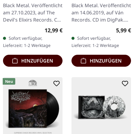
| DIGIPAK CD
Black Metal. Veröffentlicht
Black Metal. Veröffentlicht
am 27.10.2023, auf The
am 14.06.2019, auf Ván
Devil's Elixirs Records. CD
Records. CD im DigPak.
im noblen Digibook,
Limitiert auf 300
Regulärer Preis:
Regulär
12,99 €
5,99 €
limitiert auf 333
Exemplare. Crom Dubh
Sofort verfügbar,
Sofort verfügbar,
handnummerierte
entfesselt mit „Firebrands
Lieferzeit: 1-2 Werktage
Lieferzeit: 1-2 Werktage
Exemplare. Aus…
and…
HINZUFÜGEN
HINZUFÜGEN
Neu