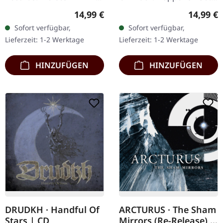
mit bedruckter
Enthält das fünfte
Regulärer Preis:
Reguläre
14,99 €
14,99 €
Innenhülle. B-Stock: Inner
Studioalbum der Band
Sofort verfügbar,
Sofort verfügbar,
Sleeve hat einen Seam
"Demonoir", ursprünglich
Lieferzeit: 1-2 Werktage
Lieferzeit: 1-2 Werktage
Split an…
2010…
HINZUFÜGEN
HINZUFÜGEN
DRUDKH · Handful Of
ARCTURUS · The Sham
Stars | CD
Mirrors (Re-Release) |