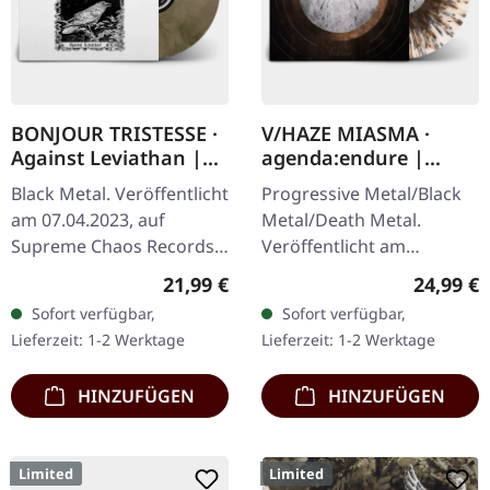
BONJOUR TRISTESSE ·
V/HAZE MIASMA ·
Against Leviathan |
agenda:endure |
ECO RECYCLED VINYL
SPLATTER LP
Black Metal. Veröffentlicht
Progressive Metal/Black
LP
am 07.04.2023, auf
Metal/Death Metal.
Supreme Chaos Records.
Veröffentlicht am
Recycletes Eco-Vinyl mit
08.12.2023, auf Supreme
Regulärer Preis:
Reguläre
21,99 €
24,99 €
Insert, Download-Code,
Chaos Records. SCR
Sofort verfügbar,
Sofort verfügbar,
limitiert auf 200…
Exklusives Ultra
Lieferzeit: 1-2 Werktage
Lieferzeit: 1-2 Werktage
Clear/Silber/Gold/Schwar
z…
HINZUFÜGEN
HINZUFÜGEN
Limited
Limited