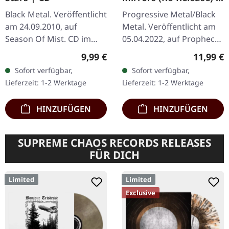
DIGIPAK CD
Black Metal. Veröffentlicht
Progressive Metal/Black
am 24.09.2010, auf
Metal. Veröffentlicht am
Season Of Mist. CD im
05.04.2022, auf Prophecy
Jewelcase. Die
Productions. CD im
Regulärer Preis:
Reguläre
9,99 €
11,99 €
ukrainischen Atmospheric
DigiPack mit 12-seitigem
Sofort verfügbar,
Sofort verfügbar,
Black Metal-Meister
Booklet. Aus den Schatten
Lieferzeit: 1-2 Werktage
Lieferzeit: 1-2 Werktage
Drudkh liefern mit…
der…
HINZUFÜGEN
HINZUFÜGEN
SUPREME CHAOS RECORDS RELEASES
FÜR DICH
Limited
Limited
Exclusive