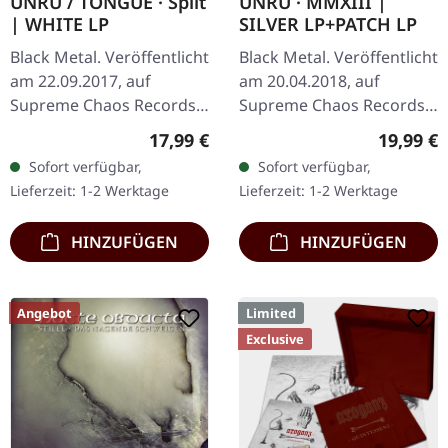
UNRU / TONGUE · Split
UNRU · MMXIII |
| WHITE LP
SILVER LP+PATCH LP
Black Metal. Veröffentlicht
Black Metal. Veröffentlicht
am 22.09.2017, auf
am 20.04.2018, auf
Supreme Chaos Records.
Supreme Chaos Records.
Weißes Vinyl, limitiert auf
Exklusives silbernes Vinyl -
Regulärer Preis:
Reguläre
17,99 €
19,99 €
nur 250
nur beim SCR Mailorder,
Sofort verfügbar,
Sofort verfügbar,
handnummerierte
mit rundem Logo-Patch!…
Lieferzeit: 1-2 Werktage
Lieferzeit: 1-2 Werktage
Exemplare. · 180g Vinyl
für…
HINZUFÜGEN
HINZUFÜGEN
Angebot
Limited
Exclusive