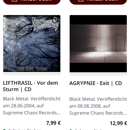
LIFTHRASIL · Vor dem
AGRYPNIE · Exit | CD
Sturm | CD
Black Metal. Veröffentlicht
Black Metal. Veröffentlicht
am 28.06.2004, auf
am 08.08.2008, auf
Supreme Chaos Records.
Supreme Chaos Records.
CD im Jewelcase mit
CD im Jewelcase mit 12-
Regulärer Preis:
7,99 €
Reguläre
12,99 €
Booklet. Lifthrasil
seitigem Booklet. Mit