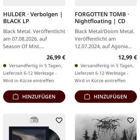
HULDER · Verbolgen |
FORGOTTEN TOMB ·
BLACK LP
Nightfloating | CD
Black Metal. Veröffentlicht
Black Metal/Doom Metal.
am 07.08.2026, auf
Veröffentlicht am
Season Of Mist.
12.07.2024, auf Agonia
Schwarzes Vinyl im
Records. CD im Jewelcase.
Regulärer Preis:
Reguläre
26,99 €
12,99 €
Standard-Cover mit 4-
Diese eindringliche
Versandfertig in 5 Tagen,
Versandfertig in 5 Tagen,
seitigem Booklet.
Sammlung von Forgotten
Lieferzeit 6-12 Werktage -
Lieferzeit 6-12 Werktage -
Verbolgen ist kein Album,
Tomb liefert…
Wird in Kürze eintreffen
Wird in Kürze eintreffen
…
HINZUFÜGEN
HINZUFÜGEN