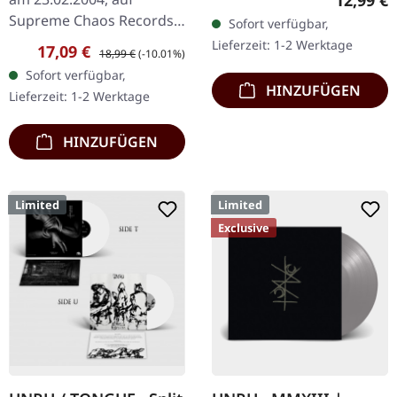
12,99 €
CD im Jewelcase. Aus dem
Supreme Chaos Records.
Sofort verfügbar,
Underground-Nichts…
Hochwertiges 180g Vinyl
Lieferzeit: 1-2 Werktage
Verkaufspreis:
Regulärer Preis:
17,09 €
18,99 €
(-10.01%)
mit schönem Gatefold
Sofort verfügbar,
Cover und bedruckten
HINZUFÜGEN
Lieferzeit: 1-2 Werktage
Innenhüllen.…
HINZUFÜGEN
Limited
Limited
Exclusive