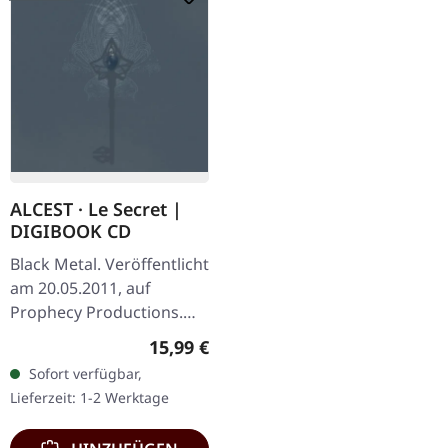
ALCEST · Le Secret |
DIGIBOOK CD
Black Metal. Veröffentlicht
am 20.05.2011, auf
Prophecy Productions.
Limitierte Auflage im
Regulärer Preis:
15,99 €
Digibook. "Le Secret" ist
Sofort verfügbar,
eine ikonische EP des…
Lieferzeit: 1-2 Werktage