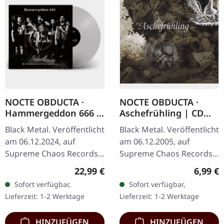
NOCTE OBDUCTA ·
NOCTE OBDUCTA ·
Hammergeddon 666 |
Aschefrühling | CD
SILVER LP
SINGLE
Black Metal. Veröffentlicht
Black Metal. Veröffentlicht
am 06.12.2024, auf
am 06.12.2005, auf
Supreme Chaos Records.
Supreme Chaos Records.
Silbernes Vinyl mit Insert,
CD-Single, limitiert auf
Regulärer Preis:
Regulär
22,99 €
6,99 €
limitiert auf 100
1500 nummeriete
Sofort verfügbar,
Sofort verfügbar,
Exemplare. Händler-
Exemplare. Nachdem die
Lieferzeit: 1-2 Werktage
Lieferzeit: 1-2 Werktage
Version für…
Nachfrage nach…
HINZUFÜGEN
HINZUFÜGEN