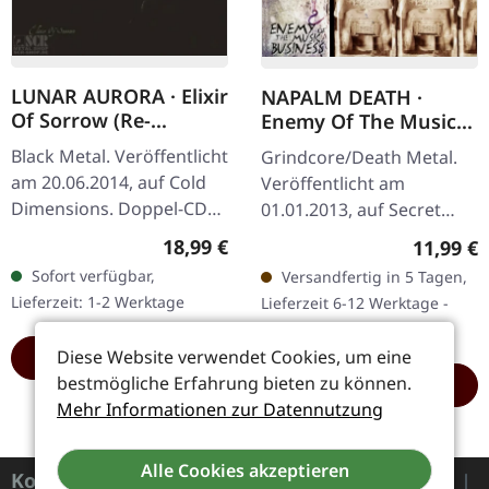
LUNAR AURORA · Elixir
NAPALM DEATH ·
Of Sorrow (Re-
Enemy Of The Music
Release) | DIGIPAK
Business + Leaders
Black Metal. Veröffentlicht
Grindcore/Death Metal.
2CD
Not Followers | CD
am 20.06.2014, auf Cold
Veröffentlicht am
Dimensions. Doppel-CD
01.01.2013, auf Secret
im DigiPak. Die deutschen
Records. CD im Jewelcase,
Regulärer Preis:
18,99 €
Reguläre
11,99 €
Black Metal Meister Lunar
enthält Bonus-Tracks von
Sofort verfügbar,
Versandfertig in 5 Tagen,
Aurora kehren mit…
der Leaders Not Followers
Lieferzeit: 1-2 Werktage
Lieferzeit 6-12 Werktage -
E.P. Als…
Wird in Kürze eintreffen
Diese Website verwendet Cookies, um eine
HINZUFÜGEN
bestmögliche Erfahrung bieten zu können.
HINZUFÜGEN
Mehr Informationen zur Datennutzung
Alle Cookies akzeptieren
Kontakt