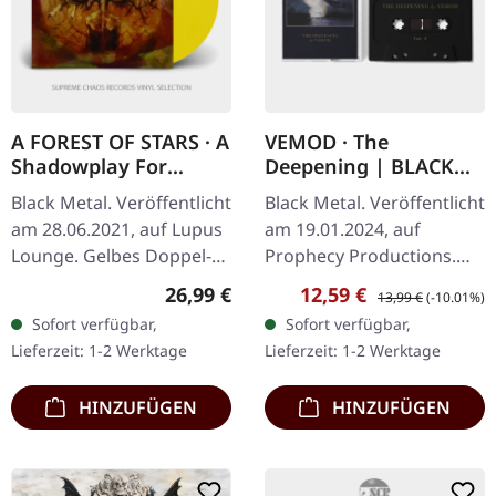
A FOREST OF STARS · A
VEMOD · The
Shadowplay For
Deepening | BLACK
Yesterdays | YELLOW
TAPE
Black Metal. Veröffentlicht
Black Metal. Veröffentlicht
2LP
am 28.06.2021, auf Lupus
am 19.01.2024, auf
Lounge. Gelbes Doppel-
Prophecy Productions.
Vinyl im Gatefold-Cover
Kassette (schwarz) mit 5-
Regulärer Preis:
Verkaufspreis:
Regulärer Preis:
26,99 €
12,59 €
13,99 €
(-10.01%)
mit Bonus-Track. Limitiert
seitigem Booklet (300
Sofort verfügbar,
Sofort verfügbar,
auf 500 Exemplare. A…
Einheiten). Das Album
Lieferzeit: 1-2 Werktage
Lieferzeit: 1-2 Werktage
"The…
HINZUFÜGEN
HINZUFÜGEN