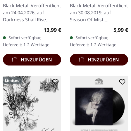
Union & Emptiness |
Black Metal. Veröffentlicht
Black Metal. Veröffentlicht
BLACK LP
am 24.04.2026, auf
am 30.08.2019, auf
Darkness Shall Rise
Season Of Mist.
Productions. Schwarze
Schwarzes Vinyl. Limitiert
Regulärer Preis:
Regulär
13,99 €
5,99 €
Musikkassette mit 10-
auf 400 Exemplare. Mann,
Sofort verfügbar,
Sofort verfügbar,
seitigem Einleger. Limitiert
was für ein
Lieferzeit: 1-2 Werktage
Lieferzeit: 1-2 Werktage
auf 200…
zermalmender Rückkehr…
HINZUFÜGEN
HINZUFÜGEN
Limited