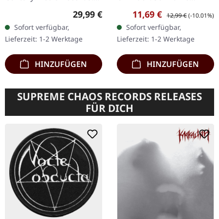
Transparent oranges
Musik-Kassette mit 6-
Regulärer Preis:
Verkaufspreis:
Regulärer Preis:
29,99 €
11,69 €
12,99 €
(-10.01%)
Vinyl. "Die Urkatastrophe"
seitigem J-Card. 1985
Sofort verfügbar,
Sofort verfügbar,
ist eine eindringliche
veröffentlicht, steht "The
Lieferzeit: 1-2 Werktage
Lieferzeit: 1-2 Werktage
Erkundung…
Return..…
HINZUFÜGEN
HINZUFÜGEN
SUPREME CHAOS RECORDS RELEASES
FÜR DICH