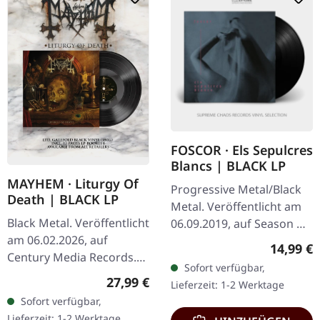
FOSCOR · Els Sepulcres
Blancs | BLACK LP
MAYHEM · Liturgy Of
Progressive Metal/Black
Death | BLACK LP
Metal. Veröffentlicht am
Black Metal. Veröffentlicht
06.09.2019, auf Season Of
am 06.02.2026, auf
Mist. Schwarzes Vinyl im
Reguläre
14,99 €
Century Media Records.
Gatefold-Cover. „Els
Sofort verfügbar,
Schwarzes Vinyl im
Sepulcres Blancs“ von
Regulärer Preis:
27,99 €
Lieferzeit: 1-2 Werktage
Gatefold-Cover mit 12-
Foscor…
Sofort verfügbar,
seitigem Booklet im LP-
Lieferzeit: 1-2 Werktage