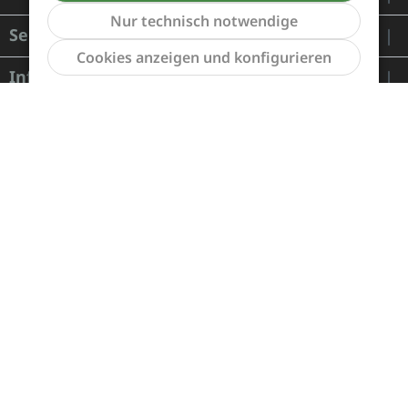
Nur technisch notwendige
Service
Werkzeu
Cookies anzeigen und konfigurieren
Informationen
Zahlung und Versand
Widerrufsrecht und Rücksendung
Kontakt
Händleranfragen
Cookie-Voreinstellungen