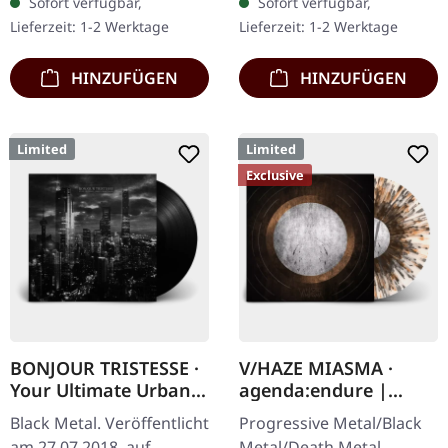
Sofort verfügbar,
Sofort verfügbar,
handgearbeitete Holzbox
AGRYPNIE bricht ex-
Lieferzeit: 1-2 Werktage
Lieferzeit: 1-2 Werktage
mit graviertem…
Nocte…
HINZUFÜGEN
HINZUFÜGEN
Limited
Limited
Exclusive
BONJOUR TRISTESSE ·
V/HAZE MIASMA ·
Your Ultimate Urban
agenda:endure |
Nightmare | BLACK LP
SPLATTER LP
Black Metal. Veröffentlicht
Progressive Metal/Black
am 27.07.2018, auf
Metal/Death Metal.