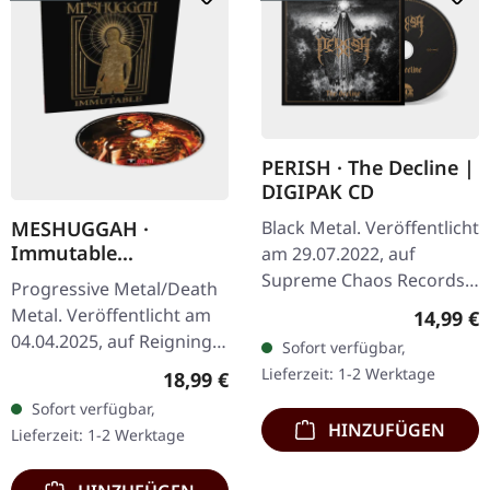
PERISH · The Decline |
DIGIPAK CD
Black Metal. Veröffentlicht
MESHUGGAH ·
Immutable
am 29.07.2022, auf
(Remastered) |
Supreme Chaos Records.
Progressive Metal/Death
DIGIPAK CD
CD im DigiPak, 12-seitiges
Metal. Veröffentlicht am
Reguläre
14,99 €
Booklet, limitiert auf 300
04.04.2025, auf Reigning
Sofort verfügbar,
handnummerierte
Phoenix Music. DigiPak-
Lieferzeit: 1-2 Werktage
Regulärer Preis:
18,99 €
Exemplare…
CD mit dem remasterten
Sofort verfügbar,
Album und zusätzlich 3…
HINZUFÜGEN
Lieferzeit: 1-2 Werktage