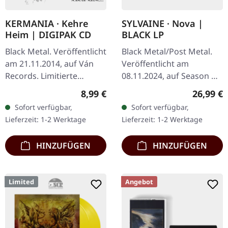
KERMANIA · Kehre
SYLVAINE · Nova |
Heim | DIGIPAK CD
BLACK LP
Black Metal. Veröffentlicht
Black Metal/Post Metal.
am 21.11.2014, auf Ván
Veröffentlicht am
Records. Limitierte
08.11.2024, auf Season Of
Auflage als CD im DigiPak.
Mist. Schwarzes Vinyl im
Regulärer Preis:
Reguläre
8,99 €
26,99 €
Kermania liefert eine
Gatefold-Cover mit
Sofort verfügbar,
Sofort verfügbar,
eindringliche Reise
mattem Druck und
Lieferzeit: 1-2 Werktage
Lieferzeit: 1-2 Werktage
durch…
digitalem…
HINZUFÜGEN
HINZUFÜGEN
Limited
Angebot