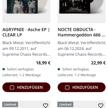
AGRYPNIE · Asche EP |
NOCTE OBDUCTA ·
CLEAR LP
Hammergeddon 666 |
SILVER LP
Black Metal. Veröffentlicht
Black Metal. Veröffentlicht
am 09.12.2011, auf
am 06.12.2024, auf
Supreme Chaos Records.
Supreme Chaos Records.
Transparentes Vinyl im
Silbernes Vinyl mit Insert,
Regulärer Preis:
Reguläre
18,99 €
22,99 €
Gatefold-Cover, limitiert
limitiert auf 100
Sofort verfügbar,
Sofort verfügbar,
auf 400 Exemplare, 180g
Exemplare. Händler-
Lieferzeit: 1-2 Werktage
Lieferzeit: 1-2 Werktage
Vinyl.…
Version für…
HINZUFÜGEN
HINZUFÜGEN
Limited
Limited