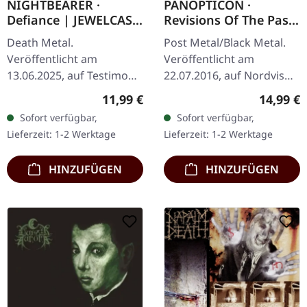
NIGHTBEARER ·
PANOPTICON ·
Defiance | JEWELCASE
Revisions Of The Past
CD
| DIGIPAK 2CD
Death Metal.
Post Metal/Black Metal.
Veröffentlicht am
Veröffentlicht am
13.06.2025, auf Testimony
22.07.2016, auf Nordvis
Records. CD im Jewelcase
Produktion. 8-Panel-
Regulärer Preis:
Reguläre
11,99 €
14,99 €
mit 16-seitigem Booklet.
Digipak, neues Artwork
Sofort verfügbar,
Sofort verfügbar,
Limitiert auf 500
von Nate Burns, 16-
Lieferzeit: 1-2 Werktage
Lieferzeit: 1-2 Werktage
Exemplare.
Seiten-Booklet mit…
NIGHTBEARER…
HINZUFÜGEN
HINZUFÜGEN