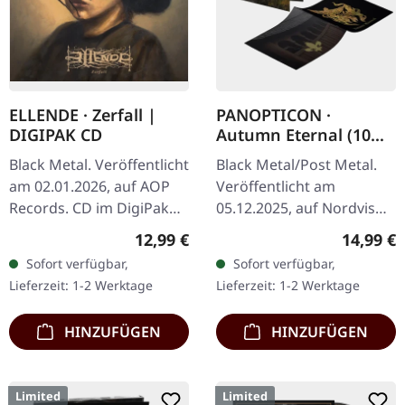
ELLENDE · Zerfall |
PANOPTICON ·
DIGIPAK CD
Autumn Eternal (10
Year Anniversary
Black Metal. Veröffentlicht
Black Metal/Post Metal.
Edition) | DIGIPAK CD
am 02.01.2026, auf AOP
Veröffentlicht am
Records. CD im DigiPak
05.12.2025, auf Nordvis
mit 8-seitigem Booklet.
Produktion. CD im
Regulärer Preis:
Reguläre
12,99 €
14,99 €
Ellende kehrt mit „Zerfall"
Gatefold-Digisleeve mit
Sofort verfügbar,
Sofort verfügbar,
zurück – einer…
Golddruck und 16-
Lieferzeit: 1-2 Werktage
Lieferzeit: 1-2 Werktage
seitigem Booklet. Zehn…
HINZUFÜGEN
HINZUFÜGEN
Limited
Limited