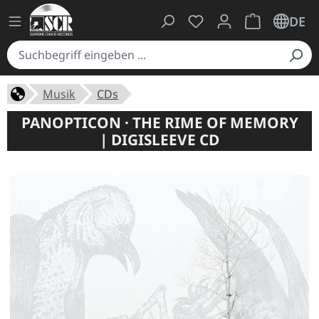
Du hast 0 Produkte auf
Warenkorb ent
DE
Musik
CDs
PANOPTICON · THE RIME OF MEMORY
| DIGISLEEVE CD