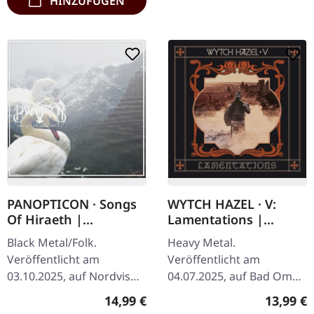
HINZUFÜGEN
PANOPTICON · Songs
WYTCH HAZEL · V:
Of Hiraeth |
Lamentations |
DIGISLEEVE CD
DIGIPAK CD
Black Metal/Folk.
Heavy Metal.
Veröffentlicht am
Veröffentlicht am
03.10.2025, auf Nordvis
04.07.2025, auf Bad Omen
Produktion. CD im
Records. CD im DigiPak.
Regulärer Preis:
Reguläre
14,99 €
13,99 €
Digisleeve. Panopticon
„V: Lamentations“ zeigt