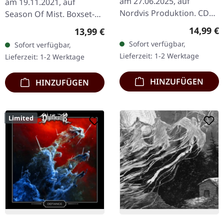
am 27.06.2025, auf
am 19.11.2021, auf
Nordvis Produktion. CD
Season Of Mist. Boxset-
im Gatefold-Cover mit 12-
Version mit CD und DVD
Reguläre
14,99 €
Regulärer Preis:
13,99 €
seitigem Booklet. Mann,
('Live at European Metal
Sofort verfügbar,
Sofort verfügbar,
was für eine Reise das…
Festival Alliance 2020')
Lieferzeit: 1-2 Werktage
Lieferzeit: 1-2 Werktage
im…
HINZUFÜGEN
HINZUFÜGEN
Limited