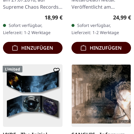
Supreme Chaos Records.
Veröffentlicht am
Schwarzes Vinyl mit
08.12.2023, auf Supreme
Regulärer Preis:
Reguläre
18,99 €
24,99 €
schwerem Cover und
Chaos Records. SCR
Sofort verfügbar,
Sofort verfügbar,
Insert, limitiert auf 200
Exklusives Ultra
Lieferzeit: 1-2 Werktage
Lieferzeit: 1-2 Werktage
Exemplare.…
Clear/Silber/Gold/Schwar
z…
HINZUFÜGEN
HINZUFÜGEN
Limited