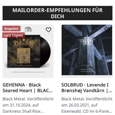
MAILORDER-EMPFEHLUNGEN FÜR
DICH
Angebot
Last Copies
GEHENNA · Black
SOLBRUD · Levende I
Seared Heart | BLACK
Brønshøj Vandtårn |
LP
DIGIPAK CD+DVD
Black Metal. Veröffentlicht
Black Metal. Veröffentlicht
am 31.10.2024, auf
am 26.03.2021, auf
Darkness Shall Rise
Eisenwald. CD im 6-Panel