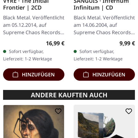
VYRE · The Initial
SANGUIS · Infernum
Frontier | 2CD
Infinitum | CD
Black Metal. Veröffentlicht
Black Metal. Veröffentlicht
am 05.12.2014, auf
am 14.06.2004, auf
Supreme Chaos Records.
Supreme Chaos Records.
Limitierte Auflage als
CD im Jewelcase mit 16-
Regulärer Preis:
Regulär
16,99 €
9,99 €
aufwändiger Dreifach-
seitigem Booklet. Die
Sofort verfügbar,
Sofort verfügbar,
Klapp-DigiPak mit 2 CDs:
österreichische Black
Lieferzeit: 1-2 Werktage
Lieferzeit: 1-2 Werktage
The…
Metal-Horde…
HINZUFÜGEN
HINZUFÜGEN
ANDERE KAUFTEN AUCH