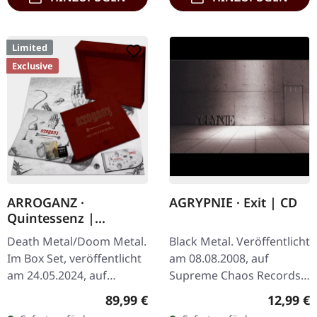
Limited
Exclusive
ARROGANZ ·
AGRYPNIE · Exit | CD
Quintessenz |
WOODEN BOX SET
Death Metal/Doom Metal.
Black Metal. Veröffentlicht
Im Box Set, veröffentlicht
am 08.08.2008, auf
am 24.05.2024, auf
Supreme Chaos Records.
Supreme Chaos Records.
CD im Jewelcase mit 12-
Regulärer Preis:
Reguläre
89,99 €
12,99 €
Ultra schwere,
seitigem Booklet. Mit