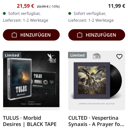
Productions. Schwarzes
Digipak mit DVD. Das
Verkaufspreis:
Regulärer Preis:
Reguläre
21,59 €
11,99 €
23,99 €
(-10%)
Vinyl. Gehennas 'Black
Digipak identifiziert
Sofort verfügbar,
Sofort verfügbar,
Seared Heart' ist ein
fälschlicherweise den
Lieferzeit: 1-2 Werktage
Lieferzeit: 1-2 Werktage
Zeugnis der…
Inhalt als…
HINZUFÜGEN
HINZUFÜGEN
Limited
Limited
TULUS · Morbid
CULTED · Vespertina
Desires | BLACK TAPE
Synaxis - A Prayer for