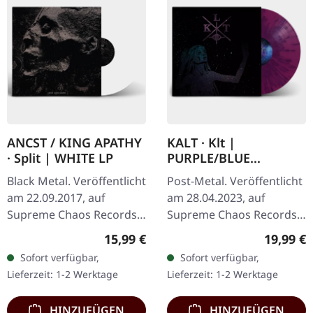
ANCST / KING APATHY
KALT · Klt |
· Split | WHITE LP
PURPLE/BLUE
SPLATTER LP
Black Metal. Veröffentlicht
Post-Metal. Veröffentlicht
am 22.09.2017, auf
am 28.04.2023, auf
Supreme Chaos Records.
Supreme Chaos Records.
Weißes Vinyl, limitiert auf
SCR-Exklusives Splatter-
Regulärer Preis:
Reguläre
15,99 €
19,99 €
nur 300
Vinyl auf transparent lila
Sofort verfügbar,
Sofort verfügbar,
handnummerierte
Vinyl mit blauen Splattern,
Lieferzeit: 1-2 Werktage
Lieferzeit: 1-2 Werktage
Exemplare. Diese…
…
HINZUFÜGEN
HINZUFÜGEN