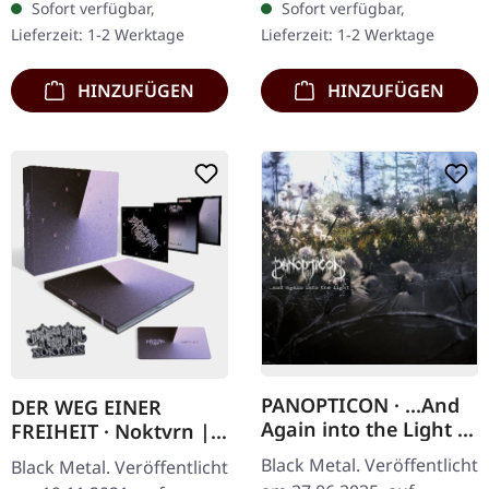
Sofort verfügbar,
Sofort verfügbar,
kehrt mit "Songs of
die britische
Lieferzeit: 1-2 Werktage
Lieferzeit: 1-2 Werktage
Hiraeth" zurück, einer…
Rockformation Wytch
Hazel, wie…
HINZUFÜGEN
HINZUFÜGEN
PANOPTICON · ...And
DER WEG EINER
Again into the Light |
FREIHEIT · Noktvrn |
DIGIPAK CD
CD+DVD DIGIBOX
Black Metal. Veröffentlicht
Black Metal. Veröffentlicht