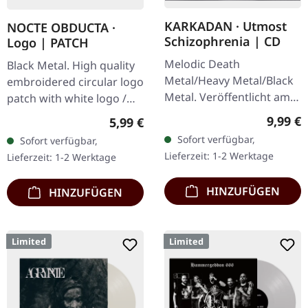
KARKADAN · Utmost
NOCTE OBDUCTA ·
Schizophrenia | CD
Logo | PATCH
Melodic Death
Black Metal. High quality
Metal/Heavy Metal/Black
embroidered circular logo
Metal. Veröffentlicht am
patch with white logo /
08.03.2004, auf Supreme
black background,
Regulär
9,99 €
Regulärer Preis:
5,99 €
Chaos Records. CD im
embroidered edge. Size
Sofort verfügbar,
Sofort verfügbar,
Jewelcase mit 16-seitigem
ca. 10 cm diameter
Lieferzeit: 1-2 Werktage
Lieferzeit: 1-2 Werktage
Booklet.…
HINZUFÜGEN
HINZUFÜGEN
Limited
Limited