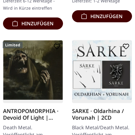
Lieferzeit 6-12 Werktage -
Lieferzeit: 1-2 Werktage
auf 200…
seitigem Insert. Limitiert
Wird in Kürze eintreffen
auf…
HINZUFÜGEN
HINZUFÜGEN
Limited
ANTROPOMORPHIA ·
SARKE · Oldarhina /
Devoid Of Light |
Vorunah | 2CD
DIGIPAK CD
Death Metal.
Black Metal/Death Metal.
Veröffentlicht am
Veröffentlicht am