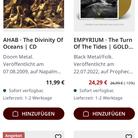
AHAB · The Divinity Of
EMPYRIUM · The Turn
Oceans | CD
Of The Tides | GOLD
LP
Doom Metal.
Black Metal/Folk.
Veröffentlicht am
Veröffentlicht am
07.08.2009, auf Napalm
22.07.2022, auf Prophecy
Records. CD im Jewelcase.
Productions. Goldenes
Regulärer Preis:
Verkaufspreis:
Regulärer Preis:
11,99 €
24,29 €
26,99 €
(-10%)
Ahabs "The Divinity Of
Vinyl im Gatefold-Cover.
Sofort verfügbar,
Sofort verfügbar,
Oceans" ist ein
Das Album "The Turn of
Lieferzeit: 1-2 Werktage
Lieferzeit: 1-2 Werktage
monumentales Zeugnis
the Tides" von…
der…
HINZUFÜGEN
HINZUFÜGEN
Angebot