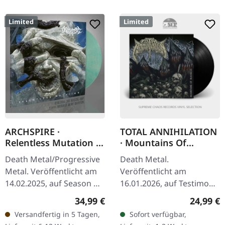
Limited
Limited
ARCHSPIRE ·
TOTAL ANNIHILATION
Relentless Mutation |
· Mountains Of
CRYSTAL
Madness | BLACK LP
Death Metal/Progressive
Death Metal.
CLEAR/GREEN
Metal. Veröffentlicht am
Veröffentlicht am
MARBLED LP
14.02.2025, auf Season Of
16.01.2026, auf Testimony
Mist. Clear/Grün
Records. Grün/Gelb
Regulärer Preis:
Reguläre
34,99 €
24,99 €
marmoriertes Vinyl im
marmoriertes Vinyl im
Versandfertig in 5 Tagen,
Sofort verfügbar,
Gatefold-Cover. Limitiert
Gatefold-Cover mit 2-