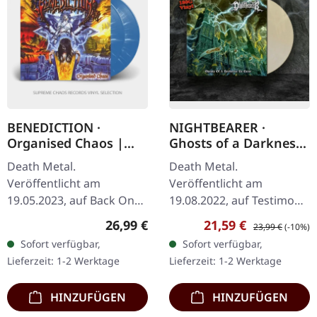
BENEDICTION ·
NIGHTBEARER ·
Organised Chaos |
Ghosts of a Darkness
BLUE/WHITE 2LP
to Come |
Death Metal.
Death Metal.
CLEAR/WHITE LP
Veröffentlicht am
Veröffentlicht am
19.05.2023, auf Back On
19.08.2022, auf Testimony
Black. Hellblaues Doppel-
Records. Transparent
Regulärer Preis:
Verkaufspreis:
Regulärer Preis:
26,99 €
21,59 €
23,99 €
(-10%)
Vinyl mit weißen
weißes Vinyl. 'Ghosts of a
Sofort verfügbar,
Sofort verfügbar,
Splattern. Benedictions
Darkness to Come' von
Lieferzeit: 1-2 Werktage
Lieferzeit: 1-2 Werktage
'Organised Chaos' ist
Nightbearer bietet…
ein…
HINZUFÜGEN
HINZUFÜGEN