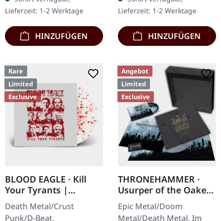
mit Insert. Limitiert auf
180g Vinyl mit Insert im
Lieferzeit: 1-2 Werktage
Lieferzeit: 1-2 Werktage
200 handnummerierte…
schweren, matten Cover.…
HINZUFÜGEN
HINZUFÜGEN
Rare
Angebot
Limited
Limited
Exclusive
Exclusive
BLOOD EAGLE · Kill
THRONEHAMMER ·
Your Tyrants |
Usurper of the Oaken
SPLATTER 7" EP
Throne | WOODEN LP
Death Metal/Crust
Epic Metal/Doom
BOX SET
Punk/D-Beat.
Metal/Death Metal. Im