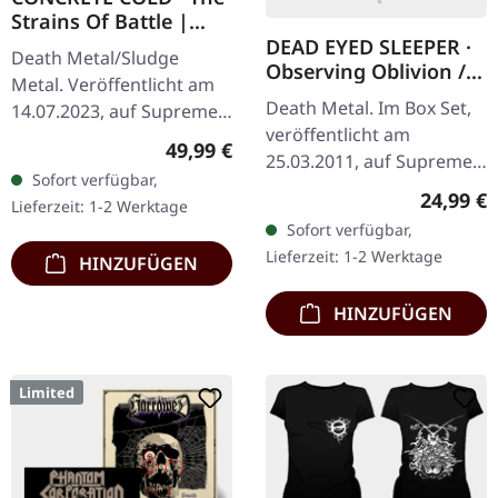
Strains Of Battle |
VINYL BUNDLE
DEAD EYED SLEEPER ·
Death Metal/Sludge
Observing Oblivion /
Metal. Veröffentlicht am
Through Forests Of
Death Metal. Im Box Set,
14.07.2023, auf Supreme
Nonentities | 2CD
veröffentlicht am
Chaos Records. SCR-
WOODEN BOX SET
Regulärer Preis:
49,99 €
25.03.2011, auf Supreme
exklusives Bundle, 50
Sofort verfügbar,
Chaos Records. Der
Exemplare, bestehend
Reguläre
24,99 €
Lieferzeit: 1-2 Werktage
Nachfolger von "Through
aus: · Gelbes Vinyl…
Sofort verfügbar,
Forests Of Nonentities"
Lieferzeit: 1-2 Werktage
HINZUFÜGEN
ist direkter…
HINZUFÜGEN
Limited