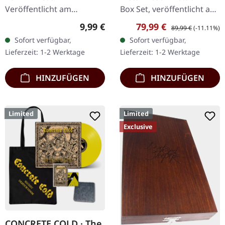
Veröffentlicht am
Box Set, veröffentlicht am
27.06.2014, auf Supreme
08.03.2024, auf Supreme
Regulärer Preis:
Verkaufspreis:
Regulärer Preis:
9,99 €
79,99 €
89,99 €
(-11.11%)
Chaos Records. Weiße,
Chaos Records. Ultra
Sofort verfügbar,
Sofort verfügbar,
schwere 7" Vinyl-EP mit
schwere, handgearbeitete
Lieferzeit: 1-2 Werktage
Lieferzeit: 1-2 Werktage
roten Splattern im
Holzbox mit…
dicken…
HINZUFÜGEN
HINZUFÜGEN
Limited
Limited
Exclusive
CONCRETE COLD · The