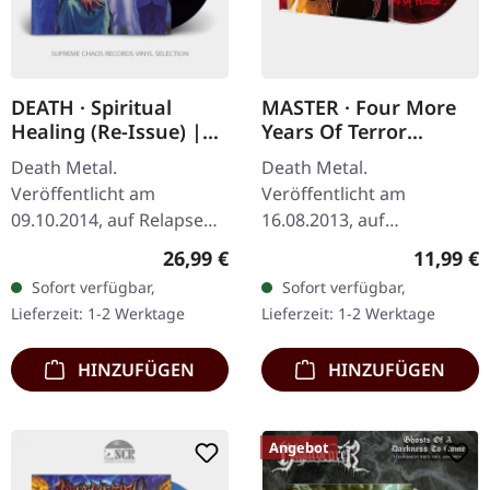
DEATH · Spiritual
MASTER · Four More
Healing (Re-Issue) |
Years Of Terror
BLACK LP
(Remastered) | CD
Death Metal.
Death Metal.
Veröffentlicht am
Veröffentlicht am
09.10.2014, auf Relapse
16.08.2013, auf
Records. Schwarzes Vinyl.
Hammerheart Records.
Regulärer Preis:
Reguläre
26,99 €
11,99 €
Deaths drittes
CD im Jewelcase. Master
Sofort verfügbar,
Sofort verfügbar,
Studioalbum "Spiritual
kehren mit "Four More
Lieferzeit: 1-2 Werktage
Lieferzeit: 1-2 Werktage
Healing" markiert einen…
Years Of Terror
(Remastered)"…
HINZUFÜGEN
HINZUFÜGEN
Angebot