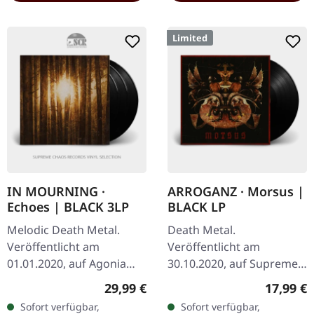
Limited
IN MOURNING ·
ARROGANZ · Morsus |
Echoes | BLACK 3LP
BLACK LP
Melodic Death Metal.
Death Metal.
Veröffentlicht am
Veröffentlicht am
01.01.2020, auf Agonia
30.10.2020, auf Supreme
Records. Schweres
Chaos Records.
Regulärer Preis:
Reguläre
29,99 €
17,99 €
schwarzes Dreifach-Vinyl
Schwarzes Vinyl im
Sofort verfügbar,
Sofort verfügbar,
im box-ähnlichen Trifold
Gatefold-Cover, limitiert