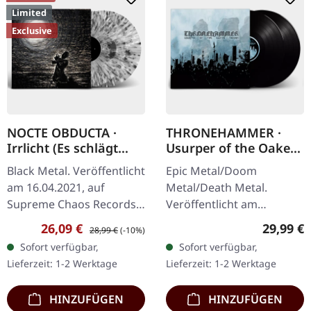
Limited
Exclusive
NOCTE OBDUCTA ·
THRONEHAMMER ·
Irrlicht (Es schlägt
Usurper of the Oaken
dem Mond ein kaltes
Throne | BLACK 2LP
Black Metal. Veröffentlicht
Epic Metal/Doom
Herz) | SPLATTER 2LP
am 16.04.2021, auf
Metal/Death Metal.
Supreme Chaos Records.
Veröffentlicht am
Ultra Clear Doppel-Vinyl
26.01.2024, auf Supreme
Verkaufspreis:
Regulärer Preis:
Reguläre
26,09 €
29,99 €
28,99 €
(-10%)
mit grauen, weißen und
Chaos Records. Schwarzs
Sofort verfügbar,
Sofort verfügbar,
schwarzen Splatters im…
Doppel-Vinyl im Gatefold-
Lieferzeit: 1-2 Werktage
Lieferzeit: 1-2 Werktage
Cover mit 4-seitigem…
HINZUFÜGEN
HINZUFÜGEN