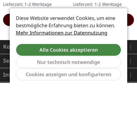
Lieferzeit: 1-2 Werktage
Lieferzeit: 1-2 Werktage
Cover. In Mournings…
auf 200
handnummerierte
Diese Website verwendet Cookies, um eine
HINZUFÜGEN
HINZUFÜGEN
Exemplare.…
bestmögliche Erfahrung bieten zu können.
Mehr Informationen zur Datennutzung
Kontakt
Alle Cookies akzeptieren
Service
Nur technisch notwendige
Werkzeu
Informationen
Cookies anzeigen und konfigurieren