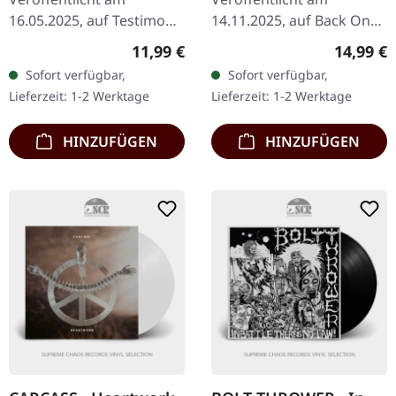
16.05.2025, auf Testimony
14.11.2025, auf Back On
Records. Digipak-CD mit
Black. Doppel-CD Set.
Regulärer Preis:
Reguläre
11,99 €
14,99 €
16-seitigem Booklet.
Enthält das von der Kritik
Sofort verfügbar,
Sofort verfügbar,
Limitiert auf 500
gefeierte Debütalbum
Lieferzeit: 1-2 Werktage
Lieferzeit: 1-2 Werktage
Exemplare.
"Vorunah"…
AntropomorphiA…
HINZUFÜGEN
HINZUFÜGEN