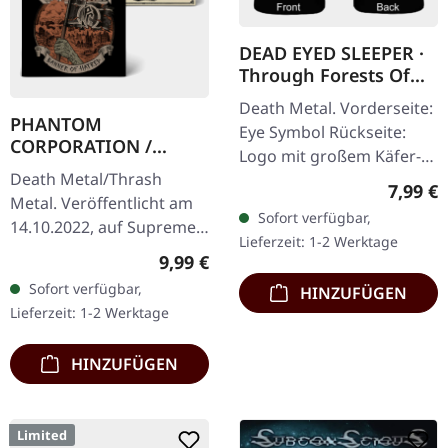
DEAD EYED SLEEPER ·
Through Forests Of
Nonentities Bug |
Death Metal. Vorderseite:
GIRLIE L
PHANTOM
Eye Symbol Rückseite:
CORPORATION /
Logo mit großem Käfer-
HARROWED · Split |
Death Metal/Thrash
Artwork 100% Baumwolle
Regulär
DIGIPAK CD
7,99 €
Metal. Veröffentlicht am
Sofort verfügbar,
14.10.2022, auf Supreme
Lieferzeit: 1-2 Werktage
Chaos Records. Wende-
Regulärer Preis:
9,99 €
DigiPak mit je einer Band
Sofort verfügbar,
HINZUFÜGEN
auf einer Seite und 8-
Lieferzeit: 1-2 Werktage
seitigem…
HINZUFÜGEN
Limited