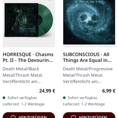
HORRESQUE · Chasms
SUBCONSCIOUS · All
Pt. II - The Devouring
Things Are Equal in
Exorbitance |
Death | CD
Death Metal/Black
Death Metal/Progressive
MARBLED LP
Metal/Thrash Metal.
Metal/Thrash Metal.
Veröffentlicht am
Veröffentlicht am
22.03.2024, auf Supreme
08.08.2008, auf Supreme
Regulärer Preis:
Regulär
24,99 €
6,99 €
Chaos Records. Exklusives
Chaos Records. CD im
Sofort verfügbar,
Sofort verfügbar,
'Malstrom
Jewelcase mit 8-seitigem
Lieferzeit: 1-2 Werktage
Lieferzeit: 1-2 Werktage
Clear/Grün/Schwarz
Booklet.…
marmoriertes'…
HINZUFÜGEN
HINZUFÜGEN