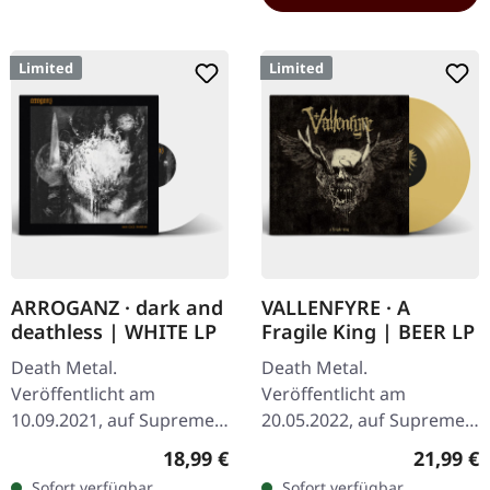
Limited
Limited
ARROGANZ · dark and
VALLENFYRE · A
deathless | WHITE LP
Fragile King | BEER LP
Death Metal.
Death Metal.
Veröffentlicht am
Veröffentlicht am
10.09.2021, auf Supreme
20.05.2022, auf Supreme
Chaos Records. Weißes
Chaos Records.
Regulärer Preis:
Reguläre
18,99 €
21,99 €
Vinyl im schweren Cover
Transparent Beige/Bier
Sofort verfügbar,
Sofort verfügbar,