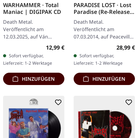
WARHAMMER · Total
PARADISE LOST · Lost
Maniac | DIGIPAK CD
Paradise (Re-Release)
| BLACK LP
Death Metal.
Death Metal.
Veröffentlicht am
Veröffentlicht am
12.03.2025, auf Ván
07.03.2014, auf Peaceville
Records. 3-Panel 6-
Records. Schwarzes 180g
Regulärer Preis:
Reguläre
12,99 €
28,99 €
seitiges Digipak, innen
Vinyl. Hier beginnt die
Sofort verfügbar,
Sofort verfügbar,
geflutet. Ausklappbares
Geburtsstunde des
Lieferzeit: 1-2 Werktage
Lieferzeit: 1-2 Werktage
Inlay mit Texten und
Gothic Metal. Paradise…
Fotos.…
HINZUFÜGEN
HINZUFÜGEN