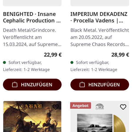
BENIGHTED · Insane
IMPERIUM DEKADENZ
Cephalic Production |
· Procella Vadens |
DARK GREEN LP
SILVER 2LP
Death Metal/Grindcore.
Black Metal. Veröffentlicht
Veröffentlicht am
am 20.05.2022, auf
15.03.2024, auf Supreme
Supreme Chaos Records.
Chaos Records.
Letzte Exemplare! #4-10
Regulärer Preis:
Reguläre
22,99 €
28,99 €
Dunkelgrünes Vinyl mit
Silbernes Doppel-Vinyl im
Sofort verfügbar,
Sofort verfügbar,
schwerem Cover und
Gatefold-Cover mit
Lieferzeit: 1-2 Werktage
Lieferzeit: 1-2 Werktage
Insert. Limitiert auf 100…
bedrucktem…
HINZUFÜGEN
HINZUFÜGEN
Angebot