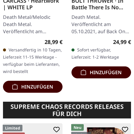
CARCASS · Heartwork
BOLT THROWER · In
| WHITE LP
Battle There Is No
Law! | BLACK LP
Death Metal/Melodic
Death Metal.
Death Metal.
Veröffentlicht am
Veröffentlicht am
05.10.2021, auf Back On
21.11.2025, auf Earache
Black. Schwarzes Vinyl im
Regulärer Preis:
Reguläre
28,99 €
24,99 €
Records. Weißes Vinyl LP.
Gatefold-Cover. "In Battle
Versandfertig in 10 Tagen,
Sofort verfügbar,
Plastic Head Distribution
There Is No Law!" ist ein
Lieferzeit 11-15 Werktage -
Lieferzeit: 1-2 Werktage
Exklusiv-Edition. Als…
monumentales…
verfügbar beim Lieferanten,
wird bestellt
HINZUFÜGEN
HINZUFÜGEN
SUPREME CHAOS RECORDS RELEASES
FÜR DICH
Neu
Limited