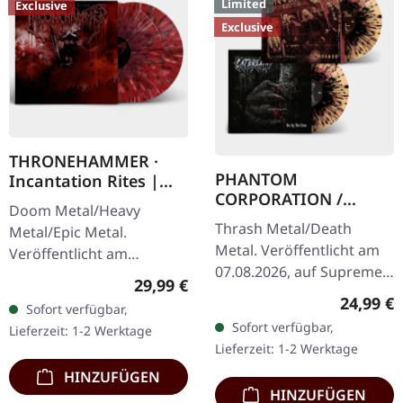
Limited
Exclusive
Exclusive
THRONEHAMMER ·
PHANTOM
Incantation Rites |
CORPORATION /
SPLATTER 2LP
Doom Metal/Heavy
CATBREATH ·
Thrash Metal/Death
Metal/Epic Metal.
Commando / Die By
Metal. Veröffentlicht am
Veröffentlicht am
The Claw |
07.08.2026, auf Supreme
21.10.2022, auf Supreme
ORANGE/BLACK/RED
Regulärer Preis:
29,99 €
Chaos Records. Oranges
Chaos Records. SCR-
SPLATTER LP
Reguläre
24,99 €
Sofort verfügbar,
Vinyl mit schwarzen und
exklusives Transparent
Sofort verfügbar,
Lieferzeit: 1-2 Werktage
roten Splattern im
Rot/Schwarz/Weiß…
Lieferzeit: 1-2 Werktage
schweren…
HINZUFÜGEN
HINZUFÜGEN