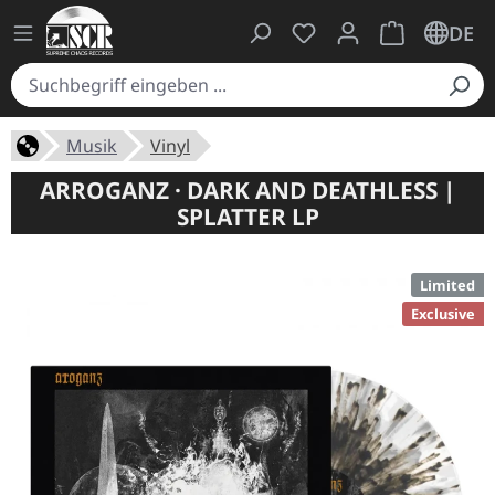
Du hast 0 Produkte auf
Warenkorb ent
DE
Musik
Vinyl
ARROGANZ · DARK AND DEATHLESS |
SPLATTER LP
Limited
Exclusive