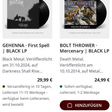
GEHENNA · First Spell
BOLT THROWER ·
| BLACK LP
Mercenary | BLACK LP
Black Metal. Veröffentlicht
Death Metal.
am 31.10.2024, auf
Veröffentlicht am
Darkness Shall Rise
10.10.2014, auf Metal
Productions. Schwarzes
Blade Records. Schwarzes
Regulärer Preis:
Reguläre
29,99 €
24,99 €
Vinyl. Im Pantheon der
Vinyl mit Poster.
Versandfertig in 10 Tagen,
Sofort verfügbar,
einflussreichsten Black
"Mercenary", die
Lieferzeit 11-15 Werktage -
Lieferzeit: 1-2 Werktage
Metal-Bands…
erhabene
verfügbar beim Lieferanten,
Veröffentlichung von
wird bestellt
HINZUFÜGEN
Bolt…