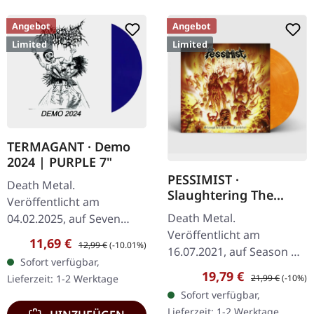
Angebot
Angebot
Limited
Limited
TERMAGANT · Demo
2024 | PURPLE 7"
PESSIMIST ·
Death Metal.
Slaughtering The
Veröffentlicht am
Faithful |
Death Metal.
04.02.2025, auf Seven
YELLOW/RED/ORANGE
Veröffentlicht am
Metal Inches Records. Lila
LP
Verkaufspreis:
Regulärer Preis:
11,69 €
12,99 €
(-10.01%)
16.07.2021, auf Season Of
Vinyl, limitiert auf 100
Sofort verfügbar,
Mist. Gelb/rot/orange
Exemplare. Aus den
Verkaufspreis:
Regulärer Preis:
19,79 €
21,99 €
(-10%)
Lieferzeit: 1-2 Werktage
marmoriertes Vinyl.
Weiten der Wildnis…
Sofort verfügbar,
Standard-Cover. Limited
Lieferzeit: 1-2 Werktage