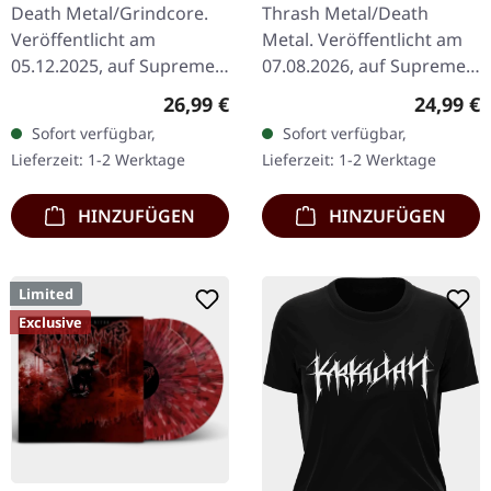
MARBLED LP
CATBREATH ·
Death Metal/Grindcore.
Thrash Metal/Death
Commando / Die By
Veröffentlicht am
Metal. Veröffentlicht am
The Claw |
05.12.2025, auf Supreme
07.08.2026, auf Supreme
ORANGE/BLACK/RED
Chaos Records.
Chaos Records. Oranges
SPLATTER LP
Regulärer Preis:
Reguläre
26,99 €
24,99 €
Clear/Braun "Zombified
Vinyl mit schwarzen und
Sofort verfügbar,
Sofort verfügbar,
Cream" marmoriertes
roten Splattern im
Lieferzeit: 1-2 Werktage
Lieferzeit: 1-2 Werktage
Vinyl. Limitiert auf 200…
schweren…
HINZUFÜGEN
HINZUFÜGEN
Limited
Exclusive