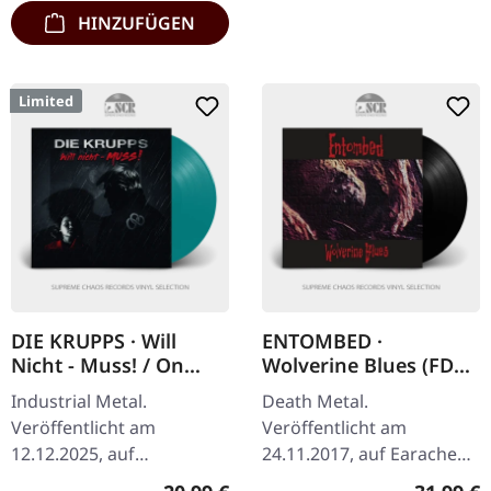
HINZUFÜGEN
Limited
DIE KRUPPS · Will
ENTOMBED ·
Nicht - Muss! / On
Wolverine Blues (FDR)
Collision Course |
| BLACK LP
Industrial Metal.
Death Metal.
PETROL LP
Veröffentlicht am
Veröffentlicht am
12.12.2025, auf
24.11.2017, auf Earache
Dependent Records.
Records. Schwarzes vinyl,