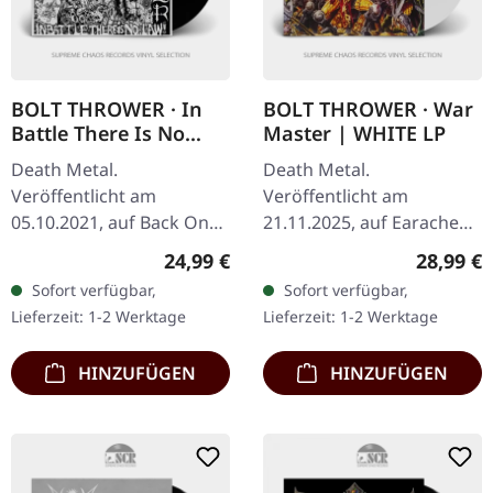
BOLT THROWER · In
BOLT THROWER · War
Battle There Is No
Master | WHITE LP
Law! | BLACK LP
Death Metal.
Death Metal.
Veröffentlicht am
Veröffentlicht am
05.10.2021, auf Back On
21.11.2025, auf Earache
Black. Schwarzes Vinyl im
Records. Weißes Vinyl im
Regulärer Preis:
Reguläre
24,99 €
28,99 €
Gatefold-Cover. "In Battle
Gatefold-Cover. Plastic
Sofort verfügbar,
Sofort verfügbar,
There Is No Law!" ist ein
Head Exklusiv-Edition.
Lieferzeit: 1-2 Werktage
Lieferzeit: 1-2 Werktage
monumentales…
Bolt Throwers zweites…
HINZUFÜGEN
HINZUFÜGEN