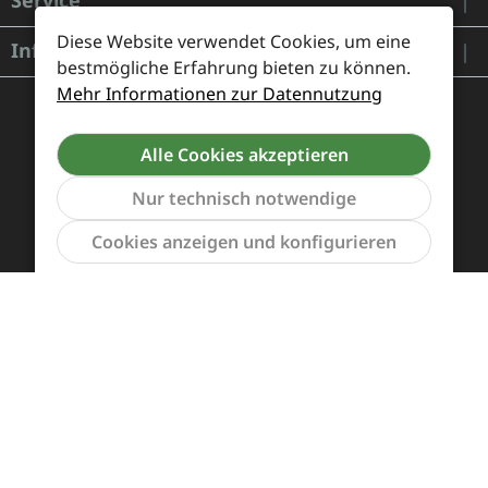
Service
Diese Website verwendet Cookies, um eine
Informationen
bestmögliche Erfahrung bieten zu können.
Mehr Informationen zur Datennutzung
Alle Cookies akzeptieren
Nur technisch notwendige
Werkzeu
Cookies anzeigen und konfigurieren
Zahlung und Versand
Widerrufsrecht und Rücksendung
Kontakt
Händleranfragen
Cookie-Voreinstellungen
Alle Preise inkl. gesetzl. Mehrwertsteuer zzgl.