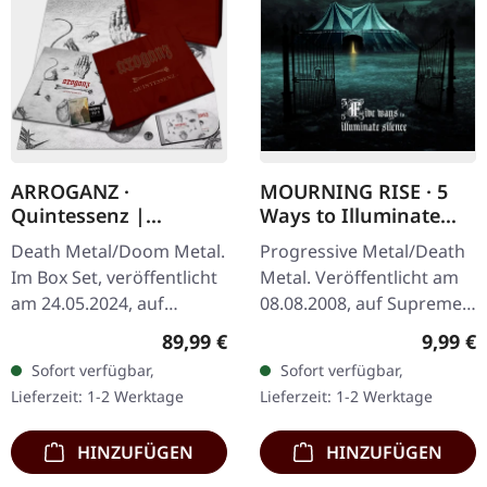
ARROGANZ ·
MOURNING RISE · 5
Quintessenz |
Ways to Illuminate
WOODEN BOX SET
Silence | DIGIPAK CD
Death Metal/Doom Metal.
Progressive Metal/Death
Im Box Set, veröffentlicht
Metal. Veröffentlicht am
am 24.05.2024, auf
08.08.2008, auf Supreme
Supreme Chaos Records.
Chaos Records. Limitierte
Regulärer Preis:
Regulär
89,99 €
9,99 €
Ultra schwere,
CD-Version im DigiPak mit
Sofort verfügbar,
Sofort verfügbar,
handgearbeitete Holzbox
12-seitgem Booklet.…
Lieferzeit: 1-2 Werktage
Lieferzeit: 1-2 Werktage
mit graviertem…
HINZUFÜGEN
HINZUFÜGEN