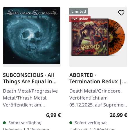
Limited
Exclusive
SUBCONSCIOUS · All
ABORTED ·
Things Are Equal in
Termination Redux |
Death | CD
ORANGE/BLACK
Death Metal/Progressive
Death Metal/Grindcore.
SPLATTER LP
Metal/Thrash Metal.
Veröffentlicht am
Veröffentlicht am
05.12.2025, auf Supreme
08.08.2008, auf Supreme
Chaos Records.
Regulärer Preis:
Reguläre
6,99 €
26,99 €
Chaos Records. CD im
Orangenes Vinyl mit
Sofort verfügbar,
Sofort verfügbar,
Jewelcase mit 8-seitigem
schwarzen Splattern -
Lieferzeit: 1-2 Werktage
Lieferzeit: 1-2 Werktage