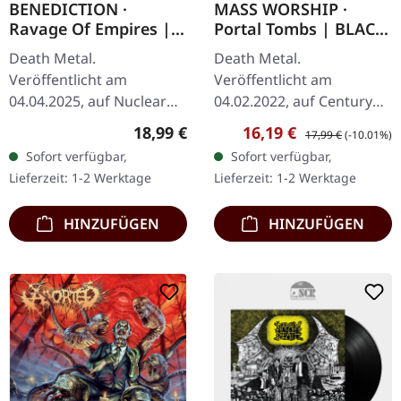
BENEDICTION ·
MASS WORSHIP ·
Ravage Of Empires |
Portal Tombs | BLACK
CD
LP
Death Metal.
Death Metal.
Veröffentlicht am
Veröffentlicht am
04.04.2025, auf Nuclear
04.02.2022, auf Century
Blast Records. CD im
Media Records.
Regulärer Preis:
Verkaufspreis:
Regulärer Preis:
18,99 €
16,19 €
17,99 €
(-10.01%)
Jewelcase. Benediction
Schwarzes Vinyl im
Sofort verfügbar,
Sofort verfügbar,
kehren mit "Ravage Of
Gatefold-Cover. 1 Specular
Lieferzeit: 1-2 Werktage
Lieferzeit: 1-2 Werktage
Empires" zurück und
Void 2 Portal Tombs 3
festigen…
Revel in…
HINZUFÜGEN
HINZUFÜGEN