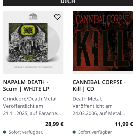
DICH
NAPALM DEATH ·
CANNIBAL CORPSE ·
Scum | WHITE LP
Kill | CD
Grindcore/Death Metal.
Death Metal.
Veröffentlicht am
Veröffentlicht am
21.11.2025, auf Earache
24.03.2006, auf Metal
Records. Weißes Vinyl LP.
Blade Records. CD im
Regulärer Preis:
Reguläre
28,99 €
11,99 €
Plastic Head exklusive
Jewelcase mit 16-seitigem
Sofort verfügbar,
Sofort verfügbar,
Edition. Heiliger Gral Zeit,
Booklet. Cannibal Corpse