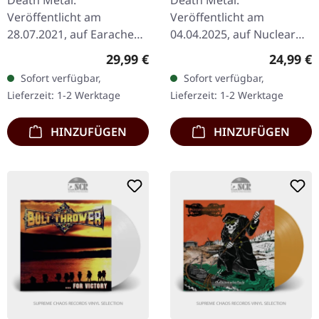
Death Metal.
Death Metal.
Veröffentlicht am
Veröffentlicht am
28.07.2021, auf Earache
04.04.2025, auf Nuclear
Records. Schwarzes Vinyl,
Blast Records. Schwarzes
Regulärer Preis:
Reguläre
29,99 €
24,99 €
bedruckte Innenhülle, Full
Vinyl. Das neueste Werk
Sofort verfügbar,
Sofort verfügbar,
Dynamic Range
der britischen Death-
Lieferzeit: 1-2 Werktage
Lieferzeit: 1-2 Werktage
Wiederveröffentlichung.…
Metal-Pioniere…
HINZUFÜGEN
HINZUFÜGEN