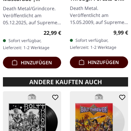
Nonentities | CD
TRANSPARENT
Death Metal.
Death Metal/Grindcore.
RED/BLACK LP
Veröffentlicht am
Veröffentlicht am
15.05.2009, auf Supreme
05.12.2025, auf Supreme
Chaos Records. CD im
Chaos Records. Zum
Regulär
9,99 €
Regulärer Preis:
22,99 €
Jewelcase mit 16-seitigem
ersten Mal auf Vinyl mit
Sofort verfügbar,
Sofort verfügbar,
Booklet. Was passiert,
speziellem Mastering
Lieferzeit: 1-2 Werktage
Lieferzeit: 1-2 Werktage
wenn man die…
extra für Vinyl.…
HINZUFÜGEN
HINZUFÜGEN
ANDERE KAUFTEN AUCH