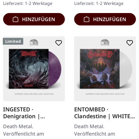
Lieferzeit: 1-2 Werktage
Lieferzeit: 1-2 Werktage
Leute!…
entfesseln pure
sonische…
HINZUFÜGEN
HINZUFÜGEN
Limited
INGESTED ·
ENTOMBED ·
Denigration |
Clandestine | WHITE
PURPLE/RED/WHITE
LP
Death Metal.
Death Metal.
MARBLED LP
Veröffentlicht am
Veröffentlicht am