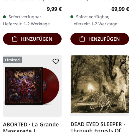
Chaos Records. CD im
24.11.2023, auf Supreme
Regulärer Preis:
Reguläre
9,99 €
69,99 €
Jewelcase mit 8-seitigem
Chaos Records. Schwere
Sofort verfügbar,
Sofort verfügbar,
Booklet. Subconscious
Holzbox mit speziellem
Lieferzeit: 1-2 Werktage
Lieferzeit: 1-2 Werktage
liefern mit "Irregular"…
Schwarz in…
HINZUFÜGEN
HINZUFÜGEN
Limited
DEAD EYED SLEEPER ·
ABORTED · La Grande
Through Forests Of
Mascarade |