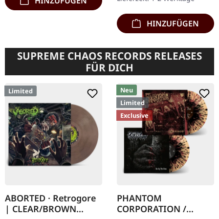
HINZUFÜGEN
auf 300
handnummerierte…
HINZUFÜGEN
SUPREME CHAOS RECORDS RELEASES
FÜR DICH
Neu
Limited
Limited
Exclusive
ABORTED · Retrogore
PHANTOM
| CLEAR/BROWN
CORPORATION /