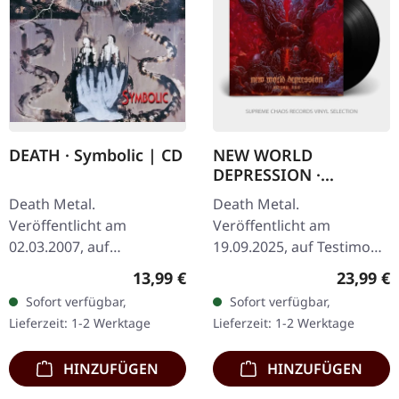
DEATH · Symbolic | CD
NEW WORLD
DEPRESSION ·
Abysmal Void | BLACK
Death Metal.
Death Metal.
LP
Veröffentlicht am
Veröffentlicht am
02.03.2007, auf
19.09.2025, auf Testimony
Roadrunner Records.
Records. Schwarzes Vinyl
Regulärer Preis:
Reguläre
13,99 €
23,99 €
Jewelcase CD mit klarem
mit Insert mit gefütterter
Sofort verfügbar,
Sofort verfügbar,
Tray, 8-seitigem Booklet.
Innenhülle. New World
Lieferzeit: 1-2 Werktage
Lieferzeit: 1-2 Werktage
Das bahnbrechende
Depression liefern…
Album…
HINZUFÜGEN
HINZUFÜGEN