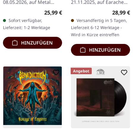
08.05.2026, auf Metal
21.11.2025, auf Earache
Blade Records.
Records. Weißes Vinyl LP.
Regulärer Preis:
Reguläre
25,99 €
28,99 €
Lila/rot/weiß
Plastic Head Exklusiv-
Sofort verfügbar,
Versandfertig in 5 Tagen,
marmoriertes Vinyl im
Edition. Das ist nichts
Lieferzeit: 1-2 Werktage
Lieferzeit 6-12 Werktage -
Standard-Cover. Limitiert
weniger als ein…
Wird in Kürze eintreffen
auf 300 Exemplare.…
HINZUFÜGEN
HINZUFÜGEN
Angebot