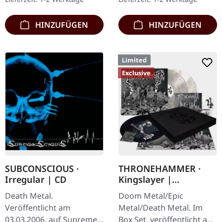
Booklet.…
"Slash Splatter Vinyl".…
HINZUFÜGEN
HINZUFÜGEN
Limited
Exclusive
SUBCONSCIOUS ·
THRONEHAMMER ·
Irregular | CD
Kingslayer |
EXCLUSIVE BOX SET
Death Metal.
Doom Metal/Epic
Veröffentlicht am
Metal/Death Metal. Im
03.03.2006, auf Supreme
Box Set, veröffentlicht am