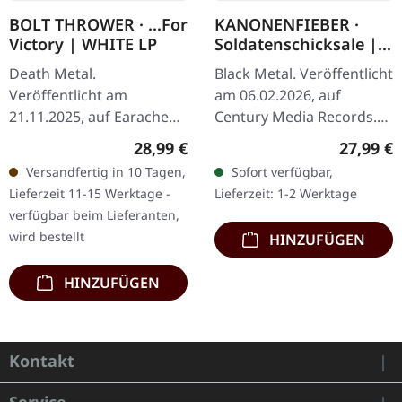
BOLT THROWER · ...For
KANONENFIEBER ·
Victory | WHITE LP
Soldatenschicksale |
ORANGE LP
Death Metal.
Black Metal. Veröffentlicht
Veröffentlicht am
am 06.02.2026, auf
21.11.2025, auf Earache
Century Media Records.
Records. Weißes Vinyl LP
Transparent orangenes
Regulärer Preis:
Reguläre
28,99 €
27,99 €
im Standard Cover. Plastic
Vinyl im Gatefold-Cover
Versandfertig in 10 Tagen,
Sofort verfügbar,
Head Exklusiv-Edition.
mit 8-seitigem Booklet
Lieferzeit 11-15 Werktage -
Lieferzeit: 1-2 Werktage
Bolt Throwers…
im…
verfügbar beim Lieferanten,
wird bestellt
HINZUFÜGEN
HINZUFÜGEN
Kontakt