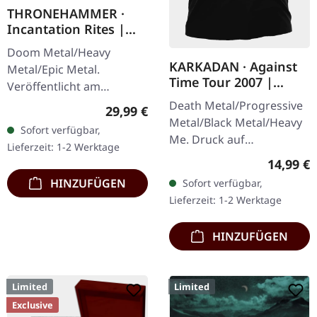
THRONEHAMMER ·
Incantation Rites |
SPLATTER 2LP
Doom Metal/Heavy
KARKADAN · Against
Metal/Epic Metal.
Time Tour 2007 |
Veröffentlicht am
GIRLIE
21.10.2022, auf Supreme
Death Metal/Progressive
Regulärer Preis:
29,99 €
Chaos Records. SCR-
Metal/Black Metal/Heavy
Sofort verfügbar,
exklusives Transparent
Me. Druck auf
Lieferzeit: 1-2 Werktage
Rot/Schwarz/Weiß…
Vorderseite und
Reguläre
14,99 €
Rückseite. Front Logo,
HINZUFÜGEN
Sofort verfügbar,
Rückseite: Tourdaten.
Lieferzeit: 1-2 Werktage
100% Baumwolle
HINZUFÜGEN
Limited
Limited
Exclusive