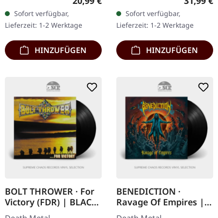
Regulärer Preis:
Reguläre
20,99 €
31,99 €
Petrolfarbenes Vinyl im
FDR-Remastered im vollen
Sofort verfügbar,
Sofort verfügbar,
Gatefold-Cover mit
Dynamikumfang. Das
Lieferzeit: 1-2 Werktage
Lieferzeit: 1-2 Werktage
gefütterter Innenhülle.
bahnbrechende Album…
Limitiert…
HINZUFÜGEN
HINZUFÜGEN
BOLT THROWER · For
BENEDICTION ·
Victory (FDR) | BLACK
Ravage Of Empires |
LP
BLACK LP