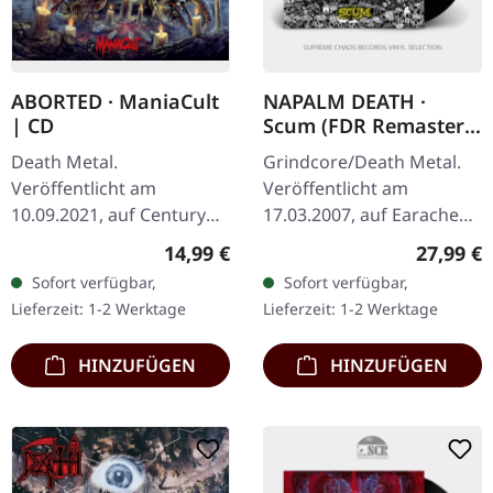
ABORTED · ManiaCult
NAPALM DEATH ·
| CD
Scum (FDR Remaster)
| BLACK LP
Death Metal.
Grindcore/Death Metal.
Veröffentlicht am
Veröffentlicht am
10.09.2021, auf Century
17.03.2007, auf Earache
Media Records. CD im
Records. Schwarzes Vinyl,
Regulärer Preis:
Reguläre
14,99 €
27,99 €
Jewelcase. Aborted
FDR Remaster. Napalm
Sofort verfügbar,
Sofort verfügbar,
kehren mit ihrem zehnten
Deaths "Scum" gilt als
Lieferzeit: 1-2 Werktage
Lieferzeit: 1-2 Werktage
Studiowerk "ManiaCult"
eines der…
zurück…
HINZUFÜGEN
HINZUFÜGEN