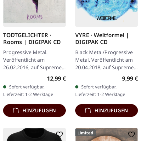
TODTGELICHTER ·
VYRE · Weltformel |
Rooms | DIGIPAK CD
DIGIPAK CD
Progressive Metal.
Black Metal/Progressive
Veröffentlicht am
Metal. Veröffentlicht am
26.02.2016, auf Supreme
20.04.2018, auf Supreme
Chaos Records. Limitierte
Chaos Records. Limitierte
Regulärer Preis:
Regulär
12,99 €
9,99 €
CD im DigiPak.
Erstauflage als CD im
Sofort verfügbar,
Sofort verfügbar,
Hinreißender Avantgarde
DigiPak. Schnall Dich an,…
Lieferzeit: 1-2 Werktage
Lieferzeit: 1-2 Werktage
Black Metal mit…
HINZUFÜGEN
HINZUFÜGEN
Limited