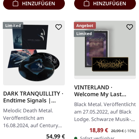
HINZUFÜGEN
HINZUFÜGEN
Limited
Angebot
Limited
VINTERLAND ·
DARK TRANQUILLITY ·
Welcome My Last
Endtime Signals |
Chapter | BLACK
Black Metal. Veröffentlicht
MIDNIGHT HAZE LP +
TAPE/PATCH
Melodic Death Metal.
am 27.05.2022, auf Black
BONUS BLACK LP IN
Veröffentlicht am
Lodge. Schwarze Musik-
O-CARD
16.08.2024, auf Century
Kassette, limitierte
Verkaufspreis:
Regulärer Preis:
18,89 €
20,99 €
(-10%)
Media Records. Midnight
Auflage mit Patch. Die
Regulärer Preis:
54,99 €
Sofort verfügbar,