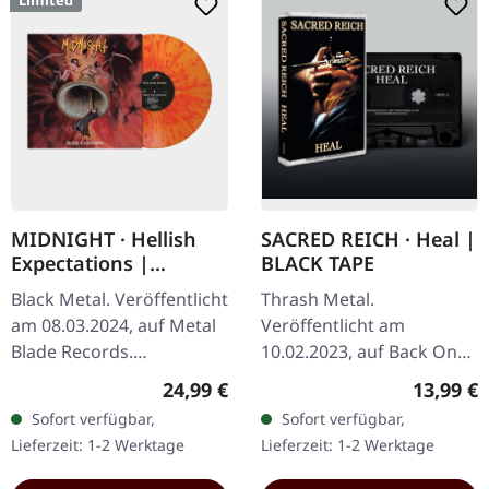
Limited
MIDNIGHT · Hellish
SACRED REICH · Heal |
Expectations |
BLACK TAPE
ORANGE/RED
Black Metal. Veröffentlicht
Thrash Metal.
SPLATTER LP
am 08.03.2024, auf Metal
Veröffentlicht am
Blade Records.
10.02.2023, auf Back On
Orangefarbenes Vinyl mit
Black. Schwarze Musik-
Regulärer Preis:
Reguläre
24,99 €
13,99 €
rotem Splatter, limitiert
Kassette. Sacred Reich
Sofort verfügbar,
Sofort verfügbar,
auf 1000 Stück. "Hellish…
liefern mit „Heal" ein
Lieferzeit: 1-2 Werktage
Lieferzeit: 1-2 Werktage
vernichtendes
Statement…