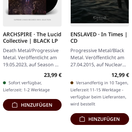
ARCHSPIRE · The Lucid
ENSLAVED · In Times |
Collective | BLACK LP
CD
Death Metal/Progressive
Progressive Metal/Black
Metal. Veröffentlicht am
Metal. Veröffentlicht am
19.05.2023, auf Season Of
27.04.2015, auf Nuclear
Mist. Schwarzes Vinyl mit
Blast Records. CD im
Regulärer Preis:
Reguläre
23,99 €
12,99 €
Insert. "The Lucid
Jewelcase. Als die
Sofort verfügbar,
Versandfertig in 10 Tagen,
Collective" von Archspire
norwegischen Legenden
Lieferzeit: 1-2 Werktage
Lieferzeit 11-15 Werktage -
ist…
Enslaved 2015…
verfügbar beim Lieferanten,
wird bestellt
HINZUFÜGEN
HINZUFÜGEN