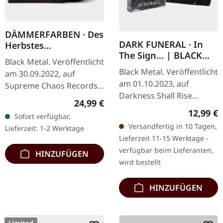
DÄMMERFARBEN · Des
DARK FUNERAL · In
Herbstes
The Sign... | BLACK
Trauerhymnen MMXX
Black Metal. Veröffentlicht
TAPE
| BLACK 2LP
Black Metal. Veröffentlicht
am 30.09.2022, auf
am 01.10.2023, auf
Supreme Chaos Records.
Darkness Shall Rise
Schweres schwarzes
Regulärer Preis:
24,99 €
Productions. Schwarze
Doppel-Vinyl im Gatefold-
Reguläre
12,99 €
Sofort verfügbar,
Musik-Kassette mit 4-
Cover mit 2-seitigem
Versandfertig in 10 Tagen,
Lieferzeit: 1-2 Werktage
seitigem Einleger. Limitiert
Insert,…
Lieferzeit 11-15 Werktage -
auf 350…
verfügbar beim Lieferanten,
HINZUFÜGEN
wird bestellt
HINZUFÜGEN