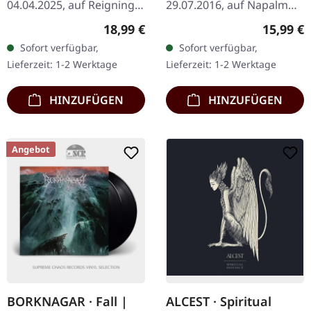
04.04.2025, auf Reigning
29.07.2016, auf Napalm
Phoenix Music. DigiPak-
Records. CD im Jewelcase.
Regulärer Preis:
Reguläre
18,99 €
15,99 €
CD mit dem remasterten
Jinjer's "King of
Sofort verfügbar,
Sofort verfügbar,
Album und zusätzlich 3…
Everything" ist ein
Lieferzeit: 1-2 Werktage
Lieferzeit: 1-2 Werktage
faszinierendes…
HINZUFÜGEN
HINZUFÜGEN
Angebot
BORKNAGAR · Fall |
ALCEST · Spiritual