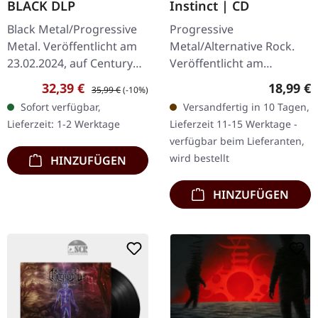
BLACK DLP
Instinct | CD
Black Metal/Progressive
Progressive
Metal. Veröffentlicht am
Metal/Alternative Rock.
23.02.2024, auf Century
Veröffentlicht am
Media Records.
25.10.2019, auf Nuclear
Verkaufspreis:
Regulärer Preis:
Reguläre
32,39 €
18,99 €
35,99 €
(-10%)
Schwarzes Doppel-Vinyl
Blast Records. CD im
Sofort verfügbar,
Versandfertig in 10 Tagen,
im Gatefold-Cover. Die
Jewelcase. Die
Lieferzeit: 1-2 Werktage
Lieferzeit 11-15 Werktage -
norwegischen…
französischen Visionäre
verfügbar beim Lieferanten,
Alcest…
wird bestellt
HINZUFÜGEN
HINZUFÜGEN