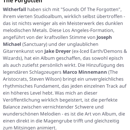
The Forgotten'
Witherfall
haben sich mit
"Sounds Of The Forgotten"
,
ihrem vierten Studioalbum, wirklich selbst übertroffen -
das ist nichts weniger als ein Meisterwerk des dunklen
melodischen Metals. Diese Los Angeles-Formation,
angeführt von der kraftvollen Stimme von
Joseph
Michael
(Sanctuary) und der unglaublichen
Gitarrenkunst von
Jake Dreyer
(ex-Iced Earth/Demons &
Wizards), hat ein Album geschaffen, das sowohl episch
als auch zutiefst persönlich wirkt. Die Hinzufügung des
legendären Schlagzeugers
Marco Minnemann
(The
Aristocrats, Steven Wilson) bringt ein unvergleichliches
rhythmisches Fundament, das jeden einzelnen Track auf
ein höheres Level hebt. Was mich an dieser
Veröffentlichung wirklich begeistert, ist die perfekte
Balance zwischen vernichtender Schwere und
wunderschönen Melodien - es ist die Art von Album, die
einen direkt in die Magengrube trifft und gleichzeitig
zum Mitsingen animiert.