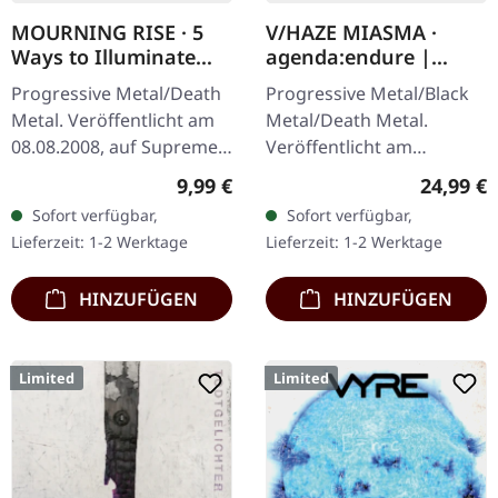
MOURNING RISE · 5
V/HAZE MIASMA ·
Ways to Illuminate
agenda:endure |
Silence | DIGIPAK CD
SPLATTER LP
Progressive Metal/Death
Progressive Metal/Black
Metal. Veröffentlicht am
Metal/Death Metal.
08.08.2008, auf Supreme
Veröffentlicht am
Chaos Records. Limitierte
08.12.2023, auf Supreme
Regulärer Preis:
Reguläre
9,99 €
24,99 €
CD-Version im DigiPak mit
Chaos Records. SCR
Sofort verfügbar,
Sofort verfügbar,
12-seitgem Booklet.…
Exklusives Ultra
Lieferzeit: 1-2 Werktage
Lieferzeit: 1-2 Werktage
Clear/Silber/Gold/Schwar
z…
HINZUFÜGEN
HINZUFÜGEN
Limited
Limited