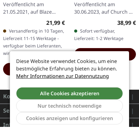
Veröffentlicht am
Veröffentlicht am
21.05.2021, auf Blaze
30.06.2023, auf Church Of
Bayley Recs. Schwarzes
Vinyl. Transparentes Vinyl
Regulärer Preis:
Reguläre
21,99 €
38,99 €
Vinyl im Gatefold-Cover
im Deluxe-Popup-Cover,
Versandfertig in 10 Tagen,
Sofort verfügbar,
mit Booklet im LP-Format.
limitiert auf 235
Lieferzeit 11-15 Werktage -
Lieferzeit: 1-2 Werktage
"War Within Me" von…
Exemplare. Limitierte…
verfügbar beim Lieferanten,
wird bestellt
HINZUFÜGEN
Diese Website verwendet Cookies, um eine
bestmögliche Erfahrung bieten zu können.
HINZUFÜGEN
Mehr Informationen zur Datennutzung
Alle Cookies akzeptieren
Kontakt
Nur technisch notwendige
Service
Werkzeu
Cookies anzeigen und konfigurieren
Informationen