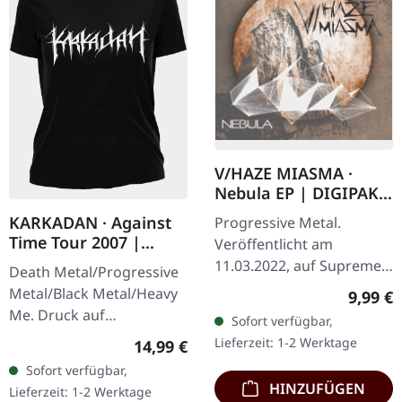
V/HAZE MIASMA ·
Nebula EP | DIGIPAK
CD
KARKADAN · Against
Progressive Metal.
Time Tour 2007 |
Veröffentlicht am
GIRLIE
11.03.2022, auf Supreme
Death Metal/Progressive
Chaos Records. Limitierte
Metal/Black Metal/Heavy
Regulär
9,99 €
DigiPak-Auflage von nur
Me. Druck auf
Sofort verfügbar,
300 handnummerierten
Vorderseite und
Lieferzeit: 1-2 Werktage
Regulärer Preis:
14,99 €
Exemplaren!…
Rückseite. Front Logo,
Sofort verfügbar,
Rückseite: Tourdaten.
HINZUFÜGEN
Lieferzeit: 1-2 Werktage
100% Baumwolle