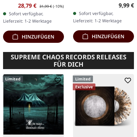
Records. CD im DigiPak
Media Records.
Regulär
Verkaufspreis:
Regulärer Preis:
9,99 €
28,79 €
31,99 €
(-10%)
mit 12-seitigem Booklet.
Schwarzes Doppel-Vinyl
Sofort verfügbar,
Sofort verfügbar,
Wolves Like Us liefern mit
im Gatefold-Cover mit
Lieferzeit: 1-2 Werktage
Lieferzeit: 1-2 Werktage
"Late…
Poster. Es gibt Alben, die…
HINZUFÜGEN
HINZUFÜGEN
SUPREME CHAOS RECORDS RELEASES
FÜR DICH
Limited
Limited
Exclusive