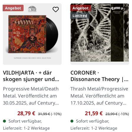
Angebot
Angebot
Limited
VILDHJARTA · + där
CORONER ·
skogen sjunger under
Dissonance Theory |
evighetens granar + |
2CD MEDIABOOK
Progressive Metal/Death
Thrash Metal/Progressive
BLACK 2LP
Metal. Veröffentlicht am
Metal. Veröffentlicht am
30.05.2025, auf Century
17.10.2025, auf Century
Media Records.
Media Records. 2CD
Verkaufspreis:
Regulärer Preis:
Verkaufspreis:
Regulärer Preis:
28,79 €
21,59 €
31,99 €
(-10%)
23,99 €
(-10%)
Schwarzes Doppel-Vinyl
Mediabook mit
Sofort verfügbar,
Sofort verfügbar,
im Gatefold Cover. Die
erweitertem 32-seitigem
Lieferzeit: 1-2 Werktage
Lieferzeit: 1-2 Werktage
schwedische…
Booklet. Inklusive…