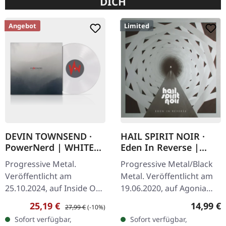
DICH
Angebot
Limited
DEVIN TOWNSEND ·
HAIL SPIRIT NOIR ·
PowerNerd | WHITE
Eden In Reverse |
LP
DIGIPAK CD
Progressive Metal.
Progressive Metal/Black
Veröffentlicht am
Metal. Veröffentlicht am
25.10.2024, auf Inside Out
19.06.2020, auf Agonia
Music. Weißes Vinyl im
Records. CD im Digipak
Verkaufspreis:
Regulärer Preis:
Reguläre
25,19 €
14,99 €
27,99 €
(-10%)
Gatefold-Cover. Devin
mit 8-seitigem Booklet
Sofort verfügbar,
Sofort verfügbar,
Townsend kehrt mit
und 2 exklusiven Bonus-