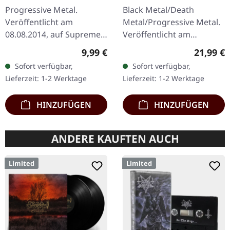
Borderlines | DIGIPAK
Progressive Metal.
Black Metal/Death
CD
Veröffentlicht am
Metal/Progressive Metal.
08.08.2014, auf Supreme
Veröffentlicht am
Chaos Records. Limitierte
10.04.2015, auf Supreme
Regulärer Preis:
Reguläre
9,99 €
21,99 €
CD im DigiPak. CRIB45 aus
Chaos Records.
Sofort verfügbar,
Sofort verfügbar,
Finnland sind ein kleiner
Transparentes Doppel-
Lieferzeit: 1-2 Werktage
Lieferzeit: 1-2 Werktage
Geheimtipp…
Vinyl im schweren…
HINZUFÜGEN
HINZUFÜGEN
ANDERE KAUFTEN AUCH
Limited
Limited