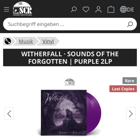
Du hast 0 Produkte auf
Warenkorb ent
DE
Musik
Vinyl
WITHERFALL · SOUNDS OF THE
FORGOTTEN | PURPLE 2LP
Rare
Last Copies