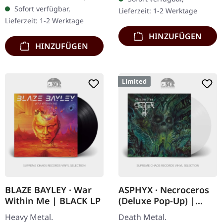
Haze farbiges Vinyl im
schwedischen Black…
Sofort verfügbar,
Lieferzeit: 1-2 Werktage
Gatefold Cover auf
Lieferzeit: 1-2 Werktage
reverse board print…
HINZUFÜGEN
HINZUFÜGEN
Limited
BLAZE BAYLEY · War
ASPHYX · Necroceros
Within Me | BLACK LP
(Deluxe Pop-Up) |
CLEAR LP
Heavy Metal.
Death Metal.