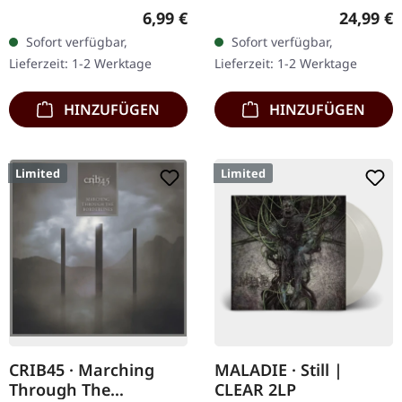
08.08.2008, auf Supreme
Veröffentlicht am
Regulärer Preis:
Reguläre
6,99 €
24,99 €
Chaos Records. CD im
27.03.2026, auf Supreme
Sofort verfügbar,
Sofort verfügbar,
Jewelcase mit 8-seitigem
Chaos Records.
Lieferzeit: 1-2 Werktage
Lieferzeit: 1-2 Werktage
Booklet.…
Schwarzes Vinyl mit
Insert. Zweite Auflage…
HINZUFÜGEN
HINZUFÜGEN
Limited
Limited
CRIB45 · Marching
MALADIE · Still |
Through The
CLEAR 2LP