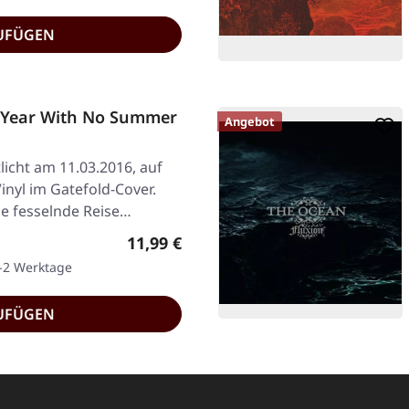
UFÜGEN
Year With No Summer
Angebot
licht am 11.03.2016, auf
inyl im Gatefold-Cover.
ne fesselnde Reise…
Regulärer Preis:
11,99 €
1-2 Werktage
UFÜGEN