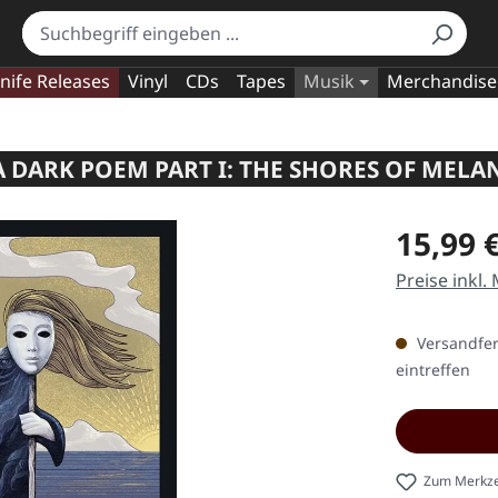
nife Releases
Vinyl
CDs
Tapes
Musik
Merchandise
 DARK POEM PART I: THE SHORES OF MELA
Regulärer Pr
15,99 
Preise inkl.
Versandfert
eintreffen
Zum Merkze