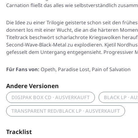
Carnation fließt das alles wie selbstverständlich zusam
Die Idee zu einer Trilogie geisterte schon seit den frühe
donnert los mit einer Wucht, die an die härteren Momen
Titeltrack beschwört scharlachrote Kriegswolken herauf
Second-Wave-Black-Metal zu explodieren. Kjetil Nordhus 
gefesselt dem Untergang entgegensieht. Progressiver Met
Für Fans von:
Opeth, Paradise Lost, Pain of Salvation
Andere Versionen
DIGIPAK BOX CD · AUSVERKAUFT
BLACK LP · A
TRANSPARENT RED/BLACK LP · AUSVERKAUFT
Tracklist