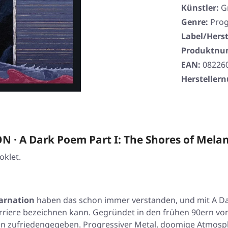
Künstler:
G
Genre:
Prog
Label/Herst
Produktn
EAN:
08226
Herstelle
· A Dark Poem Part I: The Shores of Melan
oklet.
arnation
haben das schon immer verstanden, und mit
A Da
arriere bezeichnen kann. Gegründet in den frühen 90ern vo
en zufriedengegeben. Progressiver Metal, doomige Atmosph