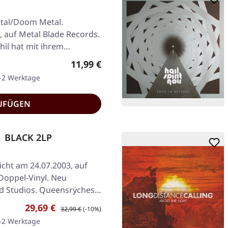
tal/Doom Metal.
, auf Metal Blade Records.
ihil hat mit ihrem…
Regulärer Preis:
11,99 €
1-2 Werktage
UFÜGEN
| BLACK 2LP
icht am 24.07.2003, auf
Doppel-Vinyl. Neu
d Studios. Queensrÿches…
Verkaufspreis:
Regulärer Preis:
29,69 €
32,99 €
(-10%)
1-2 Werktage