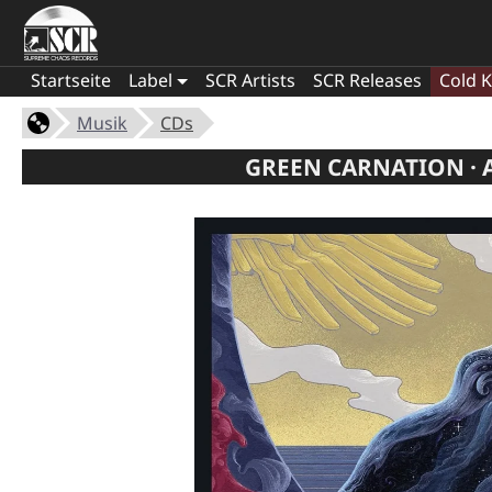
Startseite
Label
SCR Artists
SCR Releases
Cold K
Musik
CDs
GREEN CARNATION · A