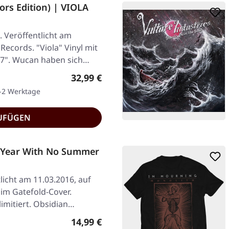
ors Edition) | VIOLA
 Veröffentlicht am
Records. "Viola" Vinyl mit
-7". Wucan haben sich…
Regulärer Preis:
32,99 €
1-2 Werktage
UFÜGEN
Year With No Summer
licht am 11.03.2016, auf
 im Gatefold-Cover.
imitiert. Obsidian…
Regulärer Preis:
14,99 €