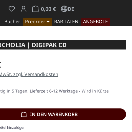
Du hast 0 Produkte auf dem Merkzettel
Warenkorb enthält 0 Positionen. Der Gesamt
0,00 €
DE
Bücher
Preorder
RARITÄTEN
ANGEBOTE
NCHOLIA | DIGIPAK CD
eis:
€
 MwSt. zzgl. Versandkosten
ig in 5 Tagen, Lieferzeit 6-12 Werktage - Wird in Kürze
IN DEN WARENKORB
ttel hinzufügen