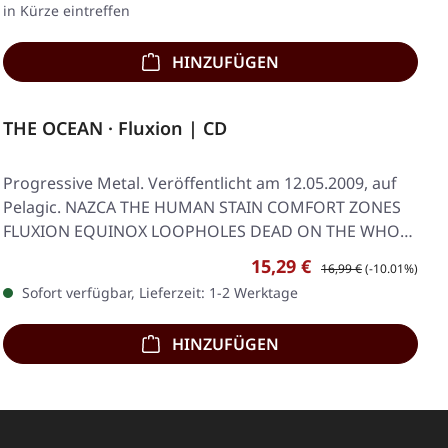
in Kürze eintreffen
HINZUFÜGEN
THE OCEAN · Fluxion | CD
Progressive Metal. Veröffentlicht am 12.05.2009, auf
Pelagic. NAZCA THE HUMAN STAIN COMFORT ZONES
FLUXION EQUINOX LOOPHOLES DEAD ON THE WHOLE
ISLA…
Verkaufspreis:
Regulärer Preis:
15,29 €
16,99 €
(-10.01%)
Sofort verfügbar, Lieferzeit: 1-2 Werktage
HINZUFÜGEN