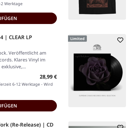
1-2 Werktage
UFÜGEN
4 | CLEAR LP
Limited
ck. Veröffentlicht am
cords. Klares Vinyl im
 exklusive,…
Regulärer Preis:
28,99 €
ferzeit 6-12 Werktage - Wird
UFÜGEN
ork (Re-Release) | CD