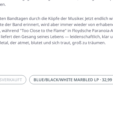
men.
sten Bandtagen durch die Köpfe der Musiker. Jetzt endlich wir
te der Band erinnert, wird aber immer wieder von erhabene
, während "Too Close to the Flame" in Floydsche Paranoia-
liefert den Gesang seines Lebens — leidenschaftlich, klar 
al, der atmet, blutet und sich traut, groß zu träumen.
USVERKAUFT
BLUE/BLACK/WHITE MARBLED LP · 32,99