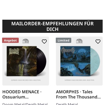
MAILORDER-EMPFEHLUNGEN FÜR
DICH
Angebot
Limited
HOODED MENACE ·
AMORPHIS · Tales
Ossuarium
From The Thousand
Silhouettes
LAKES | CLEAR/BLUE
Doom Metal/Death Metal.
Death Metal.