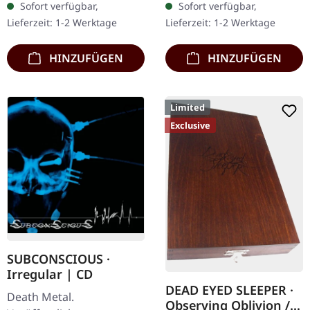
Sofort verfügbar,
Sofort verfügbar,
Holzbox mit Logo und
Insert. Limitiert auf 100
Lieferzeit: 1-2 Werktage
Lieferzeit: 1-2 Werktage
Nummerierung,…
handnummerierte
Exemplare.…
HINZUFÜGEN
HINZUFÜGEN
Limited
Exclusive
SUBCONSCIOUS ·
Irregular | CD
DEAD EYED SLEEPER ·
Death Metal.
Observing Oblivion /