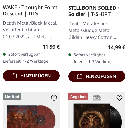
WAKE · Thought Form
STILLBORN SOILED ·
Descent | DIGI
Soldier | T-SHIRT
Death Metal/Black Metal.
Death Metal/Black
Veröffentlicht am
Metal/Sludge Metal.
01.07.2022, auf Metal
Gildan Heavy Cotton.
Blade Records. CD im
100% Baumwolle.
Regulärer Preis:
11,99 €
Reguläre
14,99 €
DigiPak mit 12-seitigem
Sofort verfügbar,
Sofort verfügbar,
Booklet. Infinite Inward
Lieferzeit: 1-2 Werktage
Lieferzeit: 1-2 Werktage
Swallow The…
HINZUFÜGEN
HINZUFÜGEN
Limited
Angebot