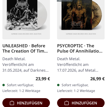
UNLEASHED · Before
PSYCROPTIC · The
The Creation Of Time
Pulse Of Annihilation
| WHITE LP
| SPLATTER LP
Death Metal.
Death Metal.
Veröffentlicht am
Veröffentlicht am
31.05.2024, auf Darkness
17.07.2026, auf Metal
Shall Rise Productions.
Blade Records. Gold
Regulärer Preis:
Reguläre
23,99 €
26,99 €
Weißes Vinyl mit 16-
schwarzes Splatter-Vinyl
Sofort verfügbar,
Sofort verfügbar,
seitigem Booklet und A2
im Standard-Cover.
Lieferzeit: 1-2 Werktage
Lieferzeit: 1-2 Werktage
Poster. Limitiert auf 500…
Limitiert auf 250
Exemplare.…
HINZUFÜGEN
HINZUFÜGEN