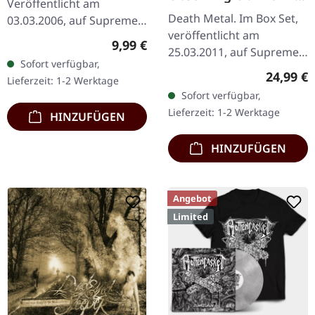
Veröffentlicht am
Through Forests Of
Death Metal. Im Box Set,
03.03.2006, auf Supreme
Nonentities | 2CD
veröffentlicht am
Chaos Records. CD im
WOODEN BOX SET
Regulärer Preis:
9,99 €
25.03.2011, auf Supreme
Jewelcase mit 8-seitigem
Sofort verfügbar,
Chaos Records. Der
Booklet. Subconscious
Reguläre
24,99 €
Lieferzeit: 1-2 Werktage
Nachfolger von "Through
liefern mit "Irregular"…
Sofort verfügbar,
Forests Of Nonentities"
Lieferzeit: 1-2 Werktage
HINZUFÜGEN
ist direkter…
HINZUFÜGEN
Angebot
Limited