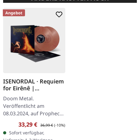
Angebot
ISENORDAL · Requiem
for Eirênê |
CLEAR/GOLD/RED
Doom Metal.
MARBLED 2LP
Veröffentlicht am
08.03.2024, auf Prophecy
Productions. Gatefold-2LP
Verkaufspreis:
Regulärer Preis:
33,29 €
36,99 €
(-10%)
(marmoriertes Vinyl) mit
Sofort verfügbar,
gefütterten Innenhüllen,