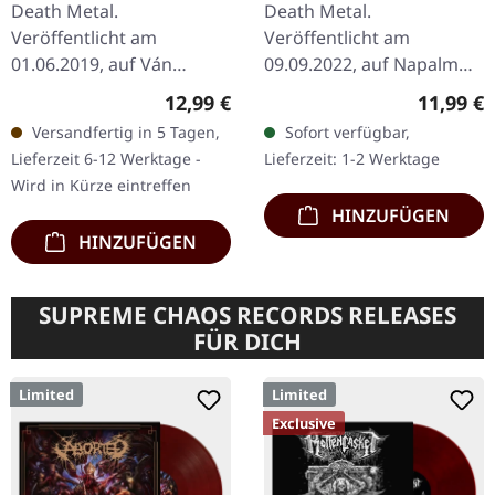
Death Metal.
Death Metal.
Veröffentlicht am
Veröffentlicht am
01.06.2019, auf Ván
09.09.2022, auf Napalm
Records. CD im Digipack
Records. CD im DigiPack
Regulärer Preis:
Reguläre
12,99 €
11,99 €
mit Booklet inkl.
mit 12-seitigem Booklet.
Versandfertig in 5 Tagen,
Sofort verfügbar,
Songtexte. Die deutsche
Survival Of The Sickest ist
Lieferzeit 6-12 Werktage -
Lieferzeit: 1-2 Werktage
Death Metal-Formation
ein…
Wird in Kürze eintreffen
Chapel of…
HINZUFÜGEN
HINZUFÜGEN
SUPREME CHAOS RECORDS RELEASES
FÜR DICH
Limited
Limited
Exclusive