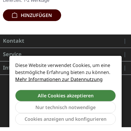
Lieferzeit: 1-2 Werktage
Einleger und…
HINZUFÜGEN
Kontakt
Service
Diese Website verwendet Cookies, um eine
Informationen
bestmögliche Erfahrung bieten zu können.
Mehr Informationen zur Datennutzung
Alle Cookies akzeptieren
Nur technisch notwendige
Werkzeu
Cookies anzeigen und konfigurieren