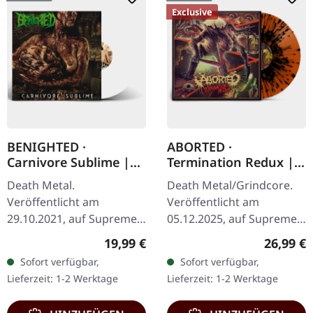
Exclusive
BENIGHTED ·
ABORTED ·
Carnivore Sublime |
Termination Redux |
WHITE LP
ORANGE/BLACK
Death Metal.
Death Metal/Grindcore.
SPLATTER LP
Veröffentlicht am
Veröffentlicht am
29.10.2021, auf Supreme
05.12.2025, auf Supreme
Chaos Records. Weißes
Chaos Records.
Regulärer Preis:
Reguläre
19,99 €
26,99 €
Vinyl. Neuauflage als
Orangenes Vinyl mit
Sofort verfügbar,
Sofort verfügbar,
hochwertiges Vinyl mit
schwarzen Splattern -
Lieferzeit: 1-2 Werktage
Lieferzeit: 1-2 Werktage
Original Splatter…
"Slash Splatter Vinyl".…