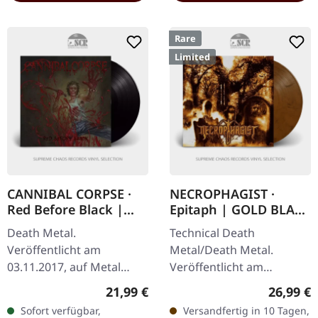
Rare
Limited
CANNIBAL CORPSE ·
NECROPHAGIST ·
Red Before Black |
Epitaph | GOLD BLACK
BLACK LP
MERGE LP
Death Metal.
Technical Death
Veröffentlicht am
Metal/Death Metal.
03.11.2017, auf Metal
Veröffentlicht am
Blade Records. Schwarzes
04.06.2023, auf Relapse
Regulärer Preis:
Reguläre
21,99 €
26,99 €
Vinyl mit Poster. Cannibal
Records. Gold
Sofort verfügbar,
Versandfertig in 10 Tagen,
Corpse kehrt mit einem
transparentes und