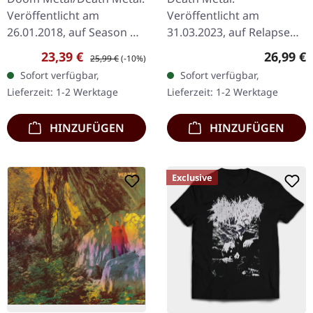
Unhallowed | BLACK
MARBLE LP
Veröffentlicht am
Veröffentlicht am
LP
26.01.2018, auf Season Of
31.03.2023, auf Relapse
Mist. Schwarzes Vinyl im
Records. Klar/blau
Verkaufspreis:
Regulärer Preis:
Reguläre
23,39 €
26,99 €
25,99 €
(-10%)
Gatefold-Cover. Hooded
marmoriertes Vinyl.
Sofort verfügbar,
Sofort verfügbar,
Menace kehren mit ihrem
Standard-Cover. Limitierte
Lieferzeit: 1-2 Werktage
Lieferzeit: 1-2 Werktage
bisher…
Auflage. Es gibt Alben,
die…
HINZUFÜGEN
HINZUFÜGEN
Exclusive