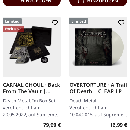
HINZUFÜGEN
HINZUFÜGEN
Limited
Limited
Exclusive
CARNAL GHOUL · Back
OVERTORTURE · A Trail
From The Vault |
Of Death | CLEAR LP
WOODEN BOX SET
Death Metal. Im Box Set,
Death Metal.
veröffentlicht am
Veröffentlicht am
20.05.2022, auf Supreme
10.04.2015, auf Supreme
Chaos Records. Extrem
Chaos Records.
Regulärer Preis:
Reguläre
79,99 €
16,99 €
schwere schwarze
Transparentes Vinyl mit