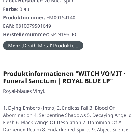
Label/Hersteller:
20 Buck Spin
Farbe:
Blau
Produktnummer:
EM00154140
EAN:
0810079501649
Herstellernummer:
SPIN196LPC
Mehr ‚Death Metal‘ Produkte...
Produktinformationen "WITCH VOMIT ·
Funeral Sanctum | ROYAL BLUE LP"
Royal-blaues Vinyl.
Dying Embers (Intro) 2. Endless Fall 3. Blood Of
Abomination 4. Serpentine Shadows 5. Decaying Angelic
Flesh 6. Black Wings Of Desolation 7. Dominion Of A
Darkened Realm 8. Endarkened Spirits 9. Abject Silence