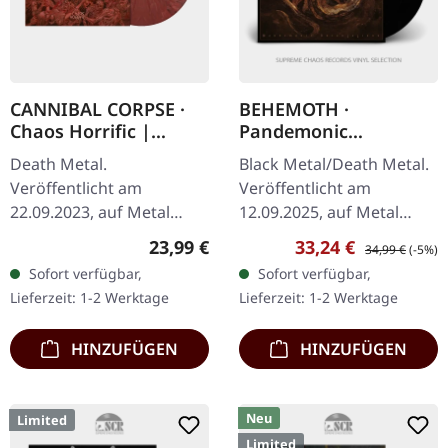
CANNIBAL CORPSE ·
BEHEMOTH ·
Chaos Horrific |
Pandemonic
BURNED FLESH LP
Incantations | BLACK
Death Metal.
Black Metal/Death Metal.
2LP
Veröffentlicht am
Veröffentlicht am
22.09.2023, auf Metal
12.09.2025, auf Metal
Blade Records. Burned
Blade Records. Schwarzes
Regulärer Preis:
Verkaufspreis:
Regulärer Preis
23,99 €
33,24 €
34,99 €
(-5%)
Flesh marmoriertes Vinyl
Doppel-Vinyl im Gatefold
Sofort verfügbar,
Sofort verfügbar,
mit Insert und Download-
Cover mit
Lieferzeit: 1-2 Werktage
Lieferzeit: 1-2 Werktage
Card. Cannibal Corpse…
Heißfolienprägung,…
HINZUFÜGEN
HINZUFÜGEN
Neu
Limited
Limited