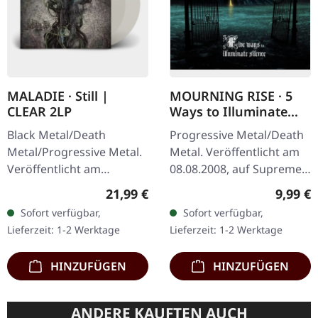
MALADIE · Still |
MOURNING RISE · 5
CLEAR 2LP
Ways to Illuminate
Silence | DIGIPAK CD
Black Metal/Death
Progressive Metal/Death
Metal/Progressive Metal.
Metal. Veröffentlicht am
Veröffentlicht am
08.08.2008, auf Supreme
10.04.2015, auf Supreme
Chaos Records. Limitierte
Regulärer Preis:
Regulär
21,99 €
9,99 €
Chaos Records.
CD-Version im DigiPak mit
Sofort verfügbar,
Sofort verfügbar,
Transparentes Doppel-
12-seitgem Booklet.…
Lieferzeit: 1-2 Werktage
Lieferzeit: 1-2 Werktage
Vinyl im schweren…
HINZUFÜGEN
HINZUFÜGEN
ANDERE KAUFTEN AUCH