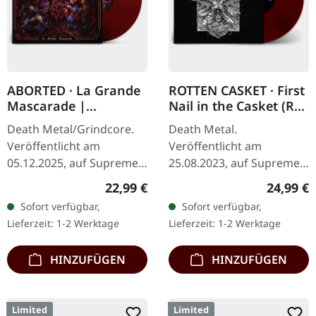
ABORTED · La Grande
ROTTEN CASKET · First
Mascarade |
Nail in the Casket (Re-
TRANSPARENT
Release) | RED/BLACK
Death Metal/Grindcore.
Death Metal.
RED/BLACK LP
LP
Veröffentlicht am
Veröffentlicht am
05.12.2025, auf Supreme
25.08.2023, auf Supreme
Chaos Records. Zum
Chaos Records. SCR
Regulärer Preis:
Reguläre
22,99 €
24,99 €
ersten Mal auf Vinyl mit
exklusiv! Re-Release auf
Sofort verfügbar,
Sofort verfügbar,
speziellem Mastering
transparent rot/schwarz
Lieferzeit: 1-2 Werktage
Lieferzeit: 1-2 Werktage
extra für Vinyl.…
marmoriertem Vinyl,…
HINZUFÜGEN
HINZUFÜGEN
Limited
Limited