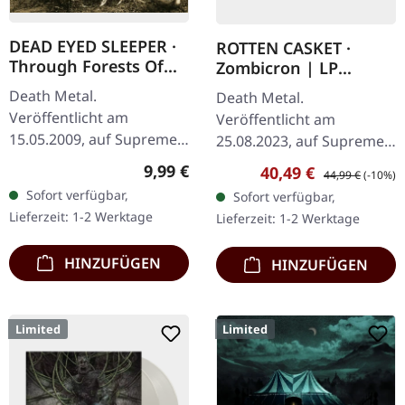
DEAD EYED SLEEPER ·
ROTTEN CASKET ·
Through Forests Of
Zombicron | LP
Nonentities | CD
BUNDLE
Death Metal.
Death Metal.
Veröffentlicht am
Veröffentlicht am
15.05.2009, auf Supreme
25.08.2023, auf Supreme
Chaos Records. CD im
Chaos Records.
Regulärer Preis:
9,99 €
Verkaufspreis:
Regulärer Preis:
40,49 €
44,99 €
(-10%)
Jewelcase mit 16-seitigem
EXKLUSIVES PREORDER
Sofort verfügbar,
Sofort verfügbar,
Booklet. Was passiert,
BUDNLE! Die ersten 50
Lieferzeit: 1-2 Werktage
Lieferzeit: 1-2 Werktage
wenn man die…
nummerierten Exemplare
kommen mit…
HINZUFÜGEN
HINZUFÜGEN
Limited
Limited