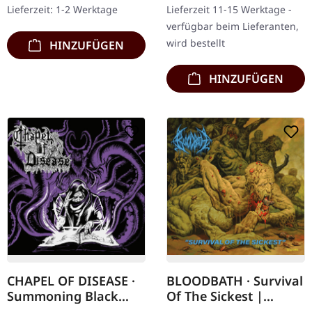
Lieferzeit: 1-2 Werktage
Lieferzeit 11-15 Werktage -
unerbittlichen…
schwarzes Galaxy
verfügbar beim Lieferanten,
marmoriertes Vinyl im…
wird bestellt
HINZUFÜGEN
HINZUFÜGEN
CHAPEL OF DISEASE ·
BLOODBATH · Survival
Summoning Black
Of The Sickest |
Gods | DIGIPAK CD
DIGIPAK CD