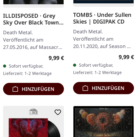
TOMBS · Under Sullen
ILLDISPOSED · Grey
Skies | DIGIPAK CD
Sky Over Black Town |
CD
Death Metal.
Death Metal.
Veröffentlicht am
Veröffentlicht am
20.11.2020, auf Season Of
27.05.2016, auf Massacre
Mist. Erstauflage im
Records. CD im Jewelcase.
Regulär
9,99 €
Regulärer Preis:
9,99 €
DigiPak mit 12-seitigem
Als die dänischen Death
Sofort verfügbar,
Sofort verfügbar,
Booklet. Brooklyns
Metal-Giganten
Lieferzeit: 1-2 Werktage
Lieferzeit: 1-2 Werktage
TOMBS liefern mit
Illdisposed 2016 ihr
"Under…
Werk…
HINZUFÜGEN
HINZUFÜGEN