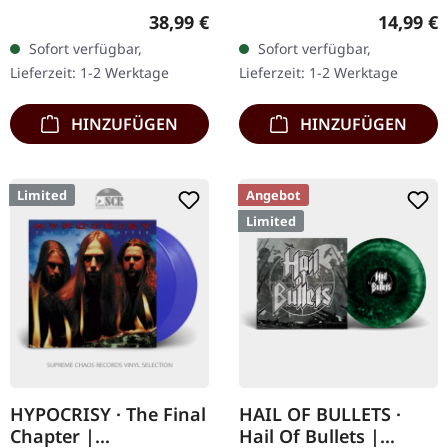
Vinyl. Transparent grünes
Records. Transparent
Regulärer Preis:
Reguläre
38,99 €
14,99 €
Vinyl im Deluxe-Popup-
rotes Vinyl.
Sofort verfügbar,
Sofort verfügbar,
Cover, limitiert auf 235
Lieferzeit: 1-2 Werktage
Lieferzeit: 1-2 Werktage
Exemplare.…
HINZUFÜGEN
HINZUFÜGEN
Limited
Angebot
Limited
HYPOCRISY · The Final
HAIL OF BULLETS ·
Chapter |
Hail Of Bullets |