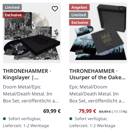
Limited
Angebot
Exclusive
Limited
Exclusive
THRONEHAMMER ·
THRONEHAMMER ·
Kingslayer |
Usurper of the Oaken
EXCLUSIVE BOX SET
Throne | WOODEN LP
Doom Metal/Epic
Epic Metal/Doom
BOX SET
Metal/Death Metal. Im
Metal/Death Metal. Im
Box Set, veröffentlicht am
Box Set, veröffentlicht am
24.11.2023, auf Supreme
08.03.2024, auf Supreme
Regulärer Preis:
Verkaufspreis:
Regulärer Preis:
69,99 €
79,99 €
89,99 €
(-11.11%)
Chaos Records. Schwere
Chaos Records. Ultra
Sofort verfügbar,
Sofort verfügbar,
Holzbox mit speziellem
schwere, handgearbeitete
Lieferzeit: 1-2 Werktage
Lieferzeit: 1-2 Werktage
Schwarz in…
Holzbox mit…