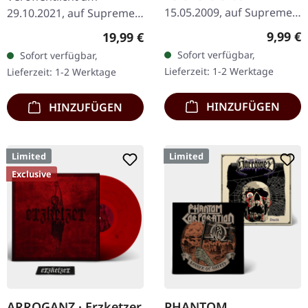
15.05.2009, auf Supreme
29.10.2021, auf Supreme
Chaos Records. CD im
Chaos Records. Weißes
Regulär
9,99 €
Regulärer Preis:
19,99 €
Jewelcase mit 16-seitigem
Vinyl. Neuauflage als
Sofort verfügbar,
Sofort verfügbar,
Booklet. Was passiert,
hochwertiges Vinyl mit
Lieferzeit: 1-2 Werktage
Lieferzeit: 1-2 Werktage
wenn man die…
Original Splatter…
HINZUFÜGEN
HINZUFÜGEN
Limited
Limited
Exclusive
ARROGANZ · Erzketzer
PHANTOM