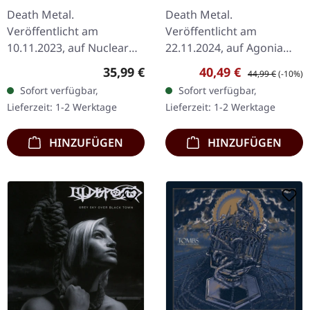
TRANSPARENT BLUE
GREEN SUPER
Death Metal.
Death Metal.
2LP
MARBLED LP
Veröffentlicht am
Veröffentlicht am
10.11.2023, auf Nuclear
22.11.2024, auf Agonia
Blast Records. Limited
Records. Grün/schwarz
Regulärer Preis:
Verkaufspreis:
Regulärer Preis:
35,99 €
40,49 €
44,99 €
(-10%)
Transparent Blue 2LP.
Splatter/Marbled Vinyl mit
Sofort verfügbar,
Sofort verfügbar,
Hypocrisy liefern mit „The
Etching auf der B-Seite.
Lieferzeit: 1-2 Werktage
Lieferzeit: 1-2 Werktage
Final Chapter" ihren…
Limitiert auf 200…
HINZUFÜGEN
HINZUFÜGEN