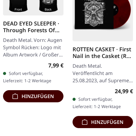
DEAD EYED SLEEPER ·
Through Forests Of
Nonentities Bug TS |
Death Metal. Vorn: Augen
T-SHIRT L
Symbol Rücken: Logo mit
ROTTEN CASKET · First
Album Artwork / Großer
Nail in the Casket (Re-
stilisierter Käfer 100%
Release) | RED/BLACK
Regulärer Preis:
7,99 €
Death Metal.
LP
Baumwolle, Fruit Of The
Veröffentlicht am
Sofort verfügbar,
Loom Heavy Cotton
25.08.2023, auf Supreme
Lieferzeit: 1-2 Werktage
Chaos Records. SCR
Reguläre
24,99 €
exklusiv! Re-Release auf
HINZUFÜGEN
Sofort verfügbar,
transparent rot/schwarz
Lieferzeit: 1-2 Werktage
marmoriertem Vinyl,…
HINZUFÜGEN