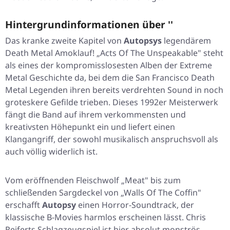
Hintergrundinformationen über ''
Das kranke zweite Kapitel von
Autopsys
legendärem
Death Metal Amoklauf!
„Acts Of The Unspeakable"
steht
als eines der kompromisslosesten Alben der Extreme
Metal Geschichte da, bei dem die San Francisco Death
Metal Legenden ihren bereits verdrehten Sound in noch
groteskere Gefilde trieben. Dieses 1992er Meisterwerk
fängt die Band auf ihrem verkommensten und
kreativsten Höhepunkt ein und liefert einen
Klangangriff, der sowohl musikalisch anspruchsvoll als
auch völlig widerlich ist.
Vom eröffnenden Fleischwolf
„Meat"
bis zum
schließenden Sargdeckel von
„Walls Of The Coffin"
erschafft
Autopsy
einen Horror-Soundtrack, der
klassische B-Movies harmlos erscheinen lässt. Chris
Reiferts Schlagzeugspiel ist hier absolut monströs,