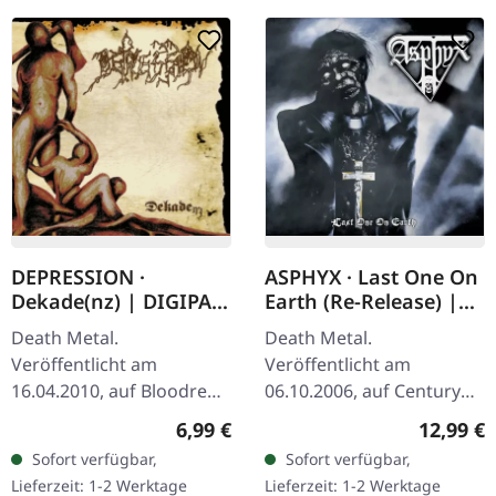
DEPRESSION ·
ASPHYX · Last One On
Dekade(nz) | DIGIPAK
Earth (Re-Release) |
CD
CD
Death Metal.
Death Metal.
Veröffentlicht am
Veröffentlicht am
16.04.2010, auf Bloodred
06.10.2006, auf Century
Horizon Records. CD im
Media Records. Re-
Regulärer Preis:
Reguläre
6,99 €
12,99 €
DigiPak. Depressions
Release + 8 Bonustracks
Sofort verfügbar,
Sofort verfügbar,
"Dekade(nz)" steht als
("Crush The Cenotaph"-EP
Lieferzeit: 1-2 Werktage
Lieferzeit: 1-2 Werktage