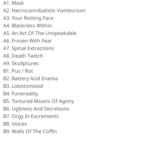
A1. Meat
A2. Necrocannibalistic Vomitorium
A3. Your Rotting Face
A4. Blackness Within
A5. An Act Of The Unspeakable
A6. Frozen With Fear
A7. Spinal Extractions
A8. Death Twitch
A9. Skullptures
B1. Pus / Rot
B2. Battery Acid Enema
B3. Lobotomized
B4. Funereality
B5. Tortured Moans Of Agony
B6. Ugliness And Secretions
B7. Orgy In Excrements
B8. Voices
B9. Walls Of The Coffin