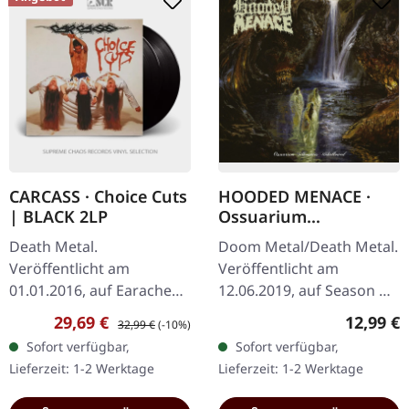
CARCASS · Choice Cuts
HOODED MENACE ·
| BLACK 2LP
Ossuarium
Silhouettes
Death Metal.
Doom Metal/Death Metal.
Unhallowed | CD
Veröffentlicht am
Veröffentlicht am
01.01.2016, auf Earache
12.06.2019, auf Season Of
Records. Schwarzes
Mist. CD mit 12-seitigem
Verkaufspreis:
Regulärer Preis:
Reguläre
29,69 €
12,99 €
32,99 €
(-10%)
Doppel-Vinyl im Gatefold-
Booklet. 'Ossuarium
Sofort verfügbar,
Sofort verfügbar,
Cover. Carcass' 'Choice
Silhouettes Unhallowed'
Lieferzeit: 1-2 Werktage
Lieferzeit: 1-2 Werktage
Cuts' ist eine
ist das…
umfassende…