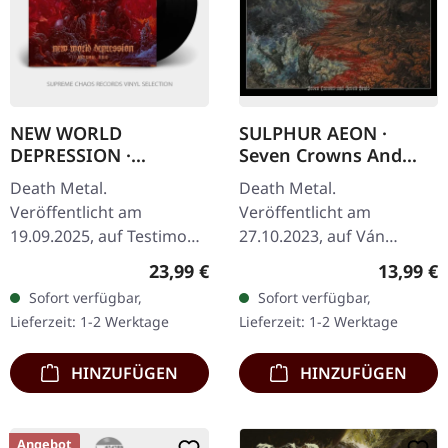
NEW WORLD
SULPHUR AEON ·
DEPRESSION ·
Seven Crowns And
Abysmal Void | BLACK
Seven Seals | DIGIPAK
Death Metal.
Death Metal.
LP
CD
Veröffentlicht am
Veröffentlicht am
19.09.2025, auf Testimony
27.10.2023, auf Ván
Records. Schwarzes Vinyl
Records. CD im 6-seitigen
Regulärer Preis:
Reguläre
23,99 €
13,99 €
mit Insert mit gefütterter
DigiPak mit 8-seitigem
Sofort verfügbar,
Sofort verfügbar,
Innenhülle. New World
Booklet und noblem
Lieferzeit: 1-2 Werktage
Lieferzeit: 1-2 Werktage
Depression liefern…
Schuber mit
Heißprägedruck.…
HINZUFÜGEN
HINZUFÜGEN
Angebot