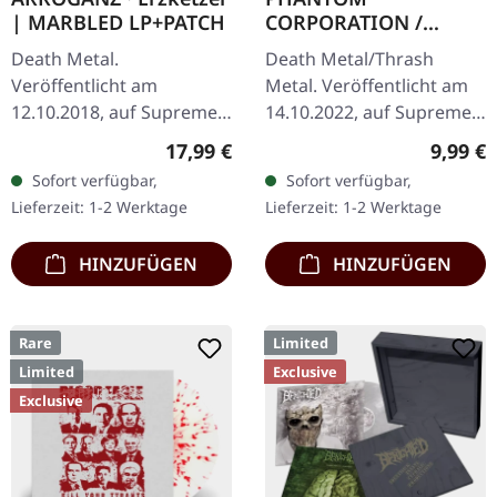
| MARBLED LP+PATCH
CORPORATION /
HARROWED · Split |
Death Metal.
Death Metal/Thrash
DIGIPAK CD
Veröffentlicht am
Metal. Veröffentlicht am
12.10.2018, auf Supreme
14.10.2022, auf Supreme
Chaos Records.
Chaos Records. Wende-
Regulärer Preis:
Regulär
17,99 €
9,99 €
Transparent rot mit
DigiPak mit je einer Band
Sofort verfügbar,
Sofort verfügbar,
schwarz marmoriert und
auf einer Seite und 8-
Lieferzeit: 1-2 Werktage
Lieferzeit: 1-2 Werktage
Erzketzer Patch, limitiert
seitigem…
auf 100…
HINZUFÜGEN
HINZUFÜGEN
Rare
Limited
Limited
Exclusive
Exclusive