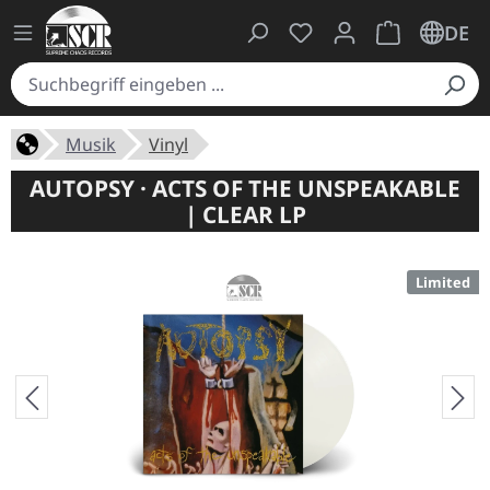
Du hast 0 Produkte auf
Warenkorb ent
DE
Musik
Vinyl
AUTOPSY · ACTS OF THE UNSPEAKABLE
| CLEAR LP
Limited