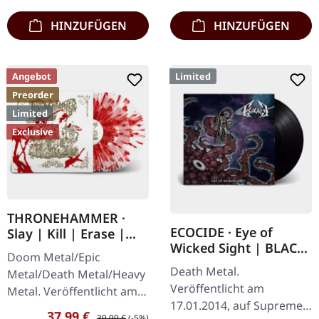
HINZUFÜGEN
HINZUFÜGEN
Angebot
Limited
Preorder
Limited
Exclusive
THRONEHAMMER ·
ECOCIDE · Eye of
Slay | Kill | Erase |
Wicked Sight | BLACK
BLOOD SPLATTER 2LP
Doom Metal/Epic
LP
Death Metal.
Metal/Death Metal/Heavy
Veröffentlicht am
Metal. Veröffentlicht am
17.01.2014, auf Supreme
09.10.2026, auf Supreme
Verkaufspreis:
Regulärer Preis:
37,99 €
39,99 €
(-5%)