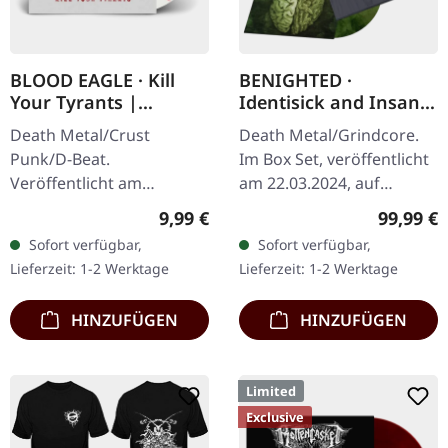
BLOOD EAGLE · Kill
BENIGHTED ·
Your Tyrants |
Identisick and Insane
SPLATTER 7" EP
Cephalic Production |
Death Metal/Crust
Death Metal/Grindcore.
INSANE WOODEN
Punk/D-Beat.
Im Box Set, veröffentlicht
BOXSET
Veröffentlicht am
am 22.03.2024, auf
27.06.2014, auf Supreme
Supreme Chaos Records.
Regulärer Preis:
Reguläre
9,99 €
99,99 €
Chaos Records. Weiße,
Schwere graue Holzbox
Sofort verfügbar,
Sofort verfügbar,
schwere 7" Vinyl-EP mit
mit den Alben 'Identisick'
Lieferzeit: 1-2 Werktage
Lieferzeit: 1-2 Werktage
roten Splattern im
und…
dicken…
HINZUFÜGEN
HINZUFÜGEN
Limited
Exclusive