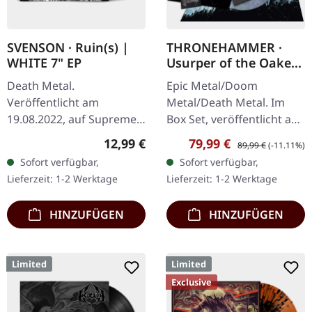
SVENSON · Ruin(s) |
THRONEHAMMER ·
WHITE 7" EP
Usurper of the Oaken
Throne | WOODEN LP
Death Metal.
Epic Metal/Doom
BOX SET
Veröffentlicht am
Metal/Death Metal. Im
19.08.2022, auf Supreme
Box Set, veröffentlicht am
Chaos Records. Weiße 7"-
08.03.2024, auf Supreme
Regulärer Preis:
Verkaufspreis:
Regulärer Preis:
12,99 €
79,99 €
89,99 €
(-11.11%)
Vinyl-Single mit Memorial-
Chaos Records. Ultra
Sofort verfügbar,
Sofort verfügbar,
Etching auf der B-Seite,
schwere, handgearbeitete
Lieferzeit: 1-2 Werktage
Lieferzeit: 1-2 Werktage
limitiert auf 200…
Holzbox mit…
HINZUFÜGEN
HINZUFÜGEN
Limited
Limited
Exclusive