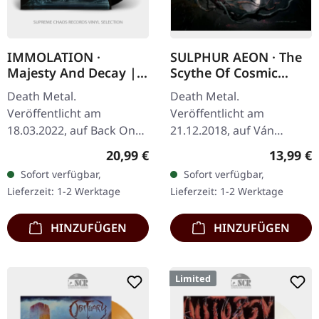
IMMOLATION ·
SULPHUR AEON · The
Majesty And Decay |
Scythe Of Cosmic
BLACK LP
Chaos | DIGIPAK CD
Death Metal.
Death Metal.
Veröffentlicht am
Veröffentlicht am
18.03.2022, auf Back On
21.12.2018, auf Ván
Black. Schwarzes Vinyl im
Records. Deluxe DigiPak,
Regulärer Preis:
Reguläre
20,99 €
13,99 €
Gatefold-Cover.
6-seitig, Silberdruck auf
Sofort verfügbar,
Sofort verfügbar,
Immolation liefern mit
mattem dicken Karton,
Lieferzeit: 1-2 Werktage
Lieferzeit: 1-2 Werktage
"Majesty And Decay"
Booklet mit…
einen…
HINZUFÜGEN
HINZUFÜGEN
Limited