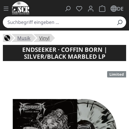
Du hast 0 Produkte auf
Warenkorb ent
DE
Musik
Vinyl
ENDSEEKER · COFFIN BORN |
SILVER/BLACK MARBLED LP
Limited