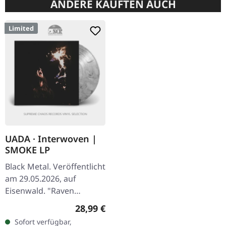
ANDERE KAUFTEN AUCH
Limited
UADA · Interwoven |
SMOKE LP
Black Metal. Veröffentlicht
am 29.05.2026, auf
Eisenwald. "Raven
Smoke" marmoriertes
Regulärer Preis:
28,99 €
Vinyl im noblen Slipcase
Sofort verfügbar,