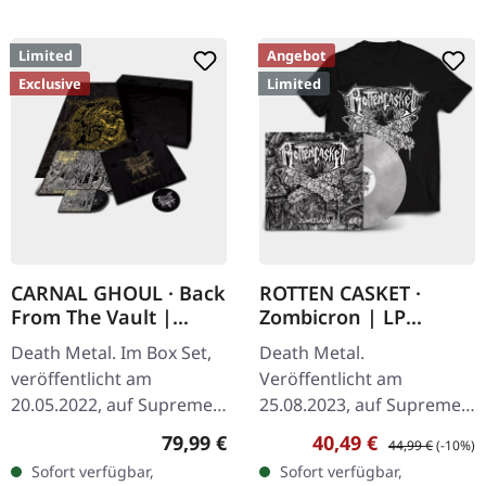
Limited
Angebot
Exclusive
Limited
CARNAL GHOUL · Back
ROTTEN CASKET ·
From The Vault |
Zombicron | LP
WOODEN BOX SET
BUNDLE
Death Metal. Im Box Set,
Death Metal.
veröffentlicht am
Veröffentlicht am
20.05.2022, auf Supreme
25.08.2023, auf Supreme
Chaos Records. Extrem
Chaos Records.
Regulärer Preis:
Verkaufspreis:
Regulärer Preis:
79,99 €
40,49 €
44,99 €
(-10%)
schwere schwarze
EXKLUSIVES PREORDER
Sofort verfügbar,
Sofort verfügbar,
Holzbox mit Logo und
BUDNLE! Die ersten 50