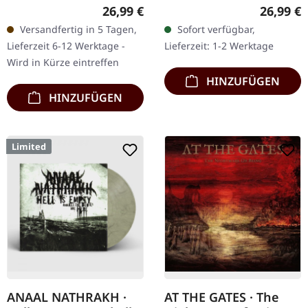
Records. Kristallklar, grün
Black. Hellblaues Doppel-
Regulärer Preis:
Reguläre
26,99 €
26,99 €
und schwarz
Vinyl mit weißen
Versandfertig in 5 Tagen,
Sofort verfügbar,
marmoriertes Vinyl,
Splattern. Benedictions
Lieferzeit 6-12 Werktage -
Lieferzeit: 1-2 Werktage
inklusive zweiseitigem
'Organised Chaos' ist
Wird in Kürze eintreffen
Einleger…
ein…
HINZUFÜGEN
HINZUFÜGEN
Limited
ANAAL NATHRAKH ·
AT THE GATES · The