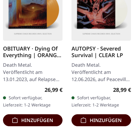
OBITUARY · Dying Of
AUTOPSY · Severed
Everything | ORANGE
Survival | CLEAR LP
KRUSH LP
Death Metal.
Death Metal.
Veröffentlicht am
Veröffentlicht am
13.01.2023, auf Relapse
12.06.2026, auf Peaceville
Records. Orange Krush
Records. Klares Vinyl im
Regulärer Preis:
Reguläre
26,99 €
28,99 €
Vinyl im Gatefold-Cover.
Standard-Cover. Plastic
Sofort verfügbar,
Sofort verfügbar,
Obituary, eine der
Head exklusive, limitierte
Lieferzeit: 1-2 Werktage
Lieferzeit: 1-2 Werktage
angesehensten Bands
Auflage. Als…
der…
HINZUFÜGEN
HINZUFÜGEN