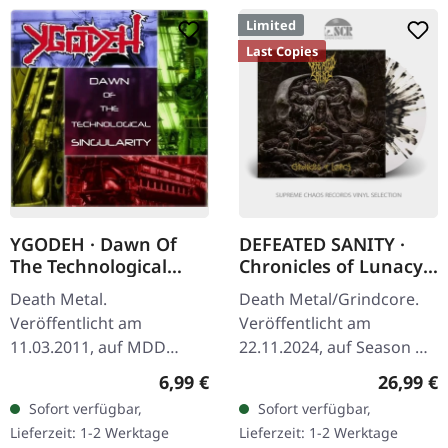
Limited
Last Copies
YGODEH · Dawn Of
DEFEATED SANITY ·
The Technological
Chronicles of Lunacy |
Singularity | CD
TRANSPARENT
Death Metal.
Death Metal/Grindcore.
CLEAR/BLACK
Veröffentlicht am
Veröffentlicht am
SPLATTER LP
11.03.2011, auf MDD
22.11.2024, auf Season Of
Records. CD im Jewelcase.
Mist. Transparent clear
Regulärer Preis:
Reguläre
6,99 €
26,99 €
Es gibt diese Alben, bei
Vinyl mit schwarzem
Sofort verfügbar,
Sofort verfügbar,
denen man sich einfach
Splatter, limitiert auf 300
Lieferzeit: 1-2 Werktage
Lieferzeit: 1-2 Werktage
nur an den Kopf fasst…
Stück im…