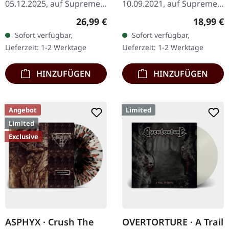
05.12.2025, auf Supreme
10.09.2021, auf Supreme
Chaos Records.
Chaos Records. Weißes
Regulärer Preis:
Reguläre
26,99 €
18,99 €
Transparent
Vinyl im schweren Cover
Sofort verfügbar,
Sofort verfügbar,
Grüngelb/Schwarz "Evil
mit Insert. Limitiert auf
Lieferzeit: 1-2 Werktage
Lieferzeit: 1-2 Werktage
Slime" marmoriertes
200 handnummerierte…
Vinyl.…
HINZUFÜGEN
HINZUFÜGEN
Angebot
Limited
Limited
Exclusive
ASPHYX · Crush The
OVERTORTURE · A Trail