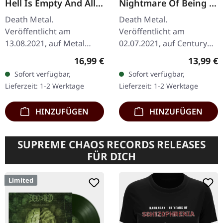
Hell Is Empty And All
Nightmare Of Being |
The Devils Are Here |
CD
Death Metal.
Death Metal.
IVORY GREY LP
Veröffentlicht am
Veröffentlicht am
13.08.2021, auf Metal
02.07.2021, auf Century
Blade Records.
Media Records. CD im
Regulärer Preis:
Reguläre
16,99 €
13,99 €
Elfenbeingraues Vinyl mit
Jewelcase. Die
Sofort verfügbar,
Sofort verfügbar,
Insert und Download-
schwedischen Melodic
Lieferzeit: 1-2 Werktage
Lieferzeit: 1-2 Werktage
Code, limitiert auf 300
Death Metal-Legenden At
nummerierte…
The Gates…
HINZUFÜGEN
HINZUFÜGEN
SUPREME CHAOS RECORDS RELEASES
FÜR DICH
Limited