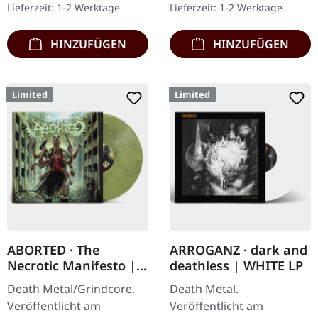
Lieferzeit: 1-2 Werktage
Lieferzeit: 1-2 Werktage
Nummerierung,…
nummerierten Exemplare
kommen mit…
HINZUFÜGEN
HINZUFÜGEN
Limited
Limited
ABORTED · The
ARROGANZ · dark and
Necrotic Manifesto |
deathless | WHITE LP
TRANSPARENT
Death Metal/Grindcore.
Death Metal.
LIME/BLACK MARBLED
Veröffentlicht am
Veröffentlicht am
LP