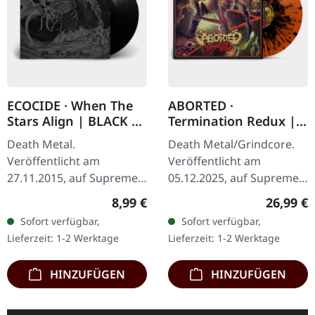
ECOCIDE · When The
ABORTED ·
Stars Align | BLACK 7"
Termination Redux |
EP
ORANGE/BLACK
Death Metal.
Death Metal/Grindcore.
SPLATTER LP
Veröffentlicht am
Veröffentlicht am
27.11.2015, auf Supreme
05.12.2025, auf Supreme
Chaos Records. Schweres
Chaos Records.
Regulärer Preis:
Reguläre
8,99 €
26,99 €
schwarzes 7" Vinyl im
Orangenes Vinyl mit
Sofort verfügbar,
Sofort verfügbar,
dicken Cover. Limitiert auf
schwarzen Splattern -
Lieferzeit: 1-2 Werktage
Lieferzeit: 1-2 Werktage
200 handnummerierte…
"Slash Splatter Vinyl".…
HINZUFÜGEN
HINZUFÜGEN