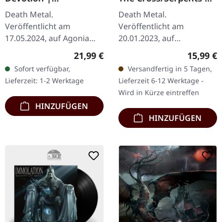
MULITCOLOR
The Light | DIGIPAK
Death Metal.
Death Metal.
SPLATTER LP
2CD
Veröffentlicht am
Veröffentlicht am
17.05.2024, auf Agonia
20.01.2023, auf
Records. Mehrfarbiges
Dissonance Productions.
Regulärer Preis:
Reguläre
21,99 €
15,99 €
Splatter Vinyl. Hour Of
Doppel-CD im DigiPak.
Sofort verfügbar,
Versandfertig in 5 Tagen,
Penance entfesseln mit
"Once Upon The Cross"
Lieferzeit: 1-2 Werktage
Lieferzeit 6-12 Werktage -
„Devotion" ihren bisher…
und "Serpents of the
Wird in Kürze eintreffen
Light" sind…
HINZUFÜGEN
HINZUFÜGEN