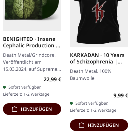
BENIGHTED · Insane
Cephalic Production |
DARK GREEN LP
KARKADAN · 10 Years
Death Metal/Grindcore.
of Schizophrenia |
Veröffentlicht am
GIRLIE
15.03.2024, auf Supreme
Death Metal. 100%
Chaos Records.
Baumwolle
Regulärer Preis:
22,99 €
Dunkelgrünes Vinyl mit
Sofort verfügbar,
schwerem Cover und
Lieferzeit: 1-2 Werktage
Regulär
9,99 €
Insert. Limitiert auf 100…
Sofort verfügbar,
HINZUFÜGEN
Lieferzeit: 1-2 Werktage
HINZUFÜGEN