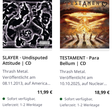
SLAYER · Undisputed
TESTAMENT · Para
Attitude | CD
Bellum | CD
Thrash Metal.
Thrash Metal.
Veröffentlicht am
Veröffentlicht am
08.11.2013, auf American
10.10.2025, auf Nuclear
Recordings. CD im
Blast Records. CD Album
Regulärer Preis:
11,99 €
Reguläre
18,99 €
Jewelcase. Slayer haben
im Standard Jewelcase.
Sofort verfügbar,
Sofort verfügbar,
ihre Einflüsse schon
Testament kehren mit der
Lieferzeit: 1-2 Werktage
Lieferzeit: 1-2 Werktage
immer auf den
Wucht von tausend…