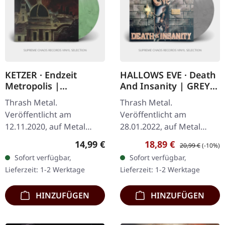
KETZER · Endzeit
HALLOWS EVE · Death
Metropolis |
And Insanity | GREY
GREEN/WHITE LP
LP
Thrash Metal.
Thrash Metal.
Veröffentlicht am
Veröffentlicht am
12.11.2020, auf Metal
28.01.2022, auf Metal
Blade Records. Grün/Weiß
Blade Records. "Stones of
Regulärer Preis:
Verkaufspreis:
Regulärer Preis:
14,99 €
18,89 €
20,99 €
(-10%)
marmoriertes Vinyl im
Insanity" marmoriertes
Sofort verfügbar,
Sofort verfügbar,
Gatefold-Cover mit 12-
Vinyl mit Insert, Poster,
Lieferzeit: 1-2 Werktage
Lieferzeit: 1-2 Werktage
seitigem Booklet im…
limitiert auf 300…
HINZUFÜGEN
HINZUFÜGEN