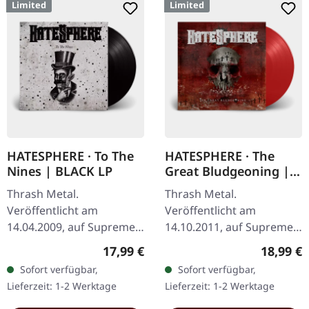
Limited
Limited
HATESPHERE · To The
HATESPHERE · The
Nines | BLACK LP
Great Bludgeoning |
TRANSPARENT RED LP
Thrash Metal.
Thrash Metal.
Veröffentlicht am
Veröffentlicht am
14.04.2009, auf Supreme
14.10.2011, auf Supreme
Chaos Records. Das neue,
Chaos Records.
Regulärer Preis:
Reguläre
17,99 €
18,99 €
intensive und kraftvolle
Transparent rotes Vinyl
Sofort verfügbar,
Sofort verfügbar,
Album der dänischen
im Gatefold-Cover,
Lieferzeit: 1-2 Werktage
Lieferzeit: 1-2 Werktage
Thrash Metal Könige ist…
nummeriert, limitiert auf