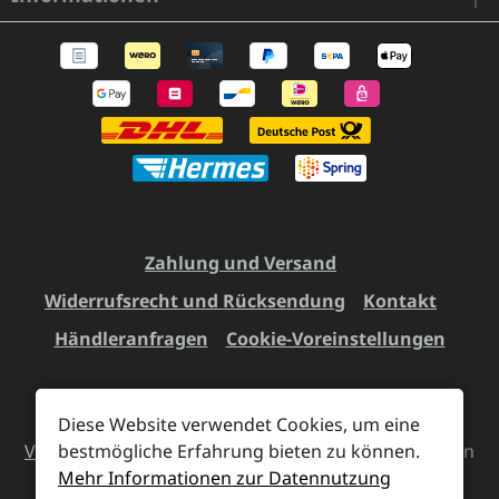
Zahlung und Versand
Widerrufsrecht und Rücksendung
Kontakt
Händleranfragen
Cookie-Voreinstellungen
Diese Website verwendet Cookies, um eine
Alle Preise inkl. gesetzl. Mehrwertsteuer zzgl.
bestmögliche Erfahrung bieten zu können.
Versandkosten
und ggf. Nachnahmegebühren, wenn
Mehr Informationen zur Datennutzung
nicht anders angegeben.