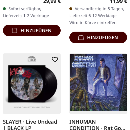
Regulärer Preis:
Reguläre
29,99 €
11,99 €
Elixirs Records. Braunes
Jewelcase. 1988, nach
Sofort verfügbar,
Versandfertig in 5 Tagen,
Vinyl im noblen cover.
dem Overkill an
Lieferzeit: 1-2 Werktage
Lieferzeit 6-12 Werktage -
Limitiert auf 400…
Geschwindigkeit und
Wird in Kürze eintreffen
Härte namens…
HINZUFÜGEN
HINZUFÜGEN
SLAYER · Live Undead
INHUMAN
| BLACK LP
CONDITION · Rat God