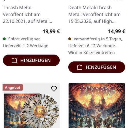
| SLIPCASE CD
Thrash Metal.
Death Metal/Thrash
Veröffentlicht am
Metal. Veröffentlicht am
22.10.2021, auf Metal
15.05.2026, auf High
Blade Records. Schwarzes
Roller Records. Slipcase-
Regulärer Preis:
Reguläre
19,99 €
14,99 €
Vinyl mit Insert und
CD. Wenn Death-Metal-
Sofort verfügbar,
Versandfertig in 5 Tagen,
Poster. "Live Undead" ist
Veteranen sich
Lieferzeit: 1-2 Werktage
Lieferzeit 6-12 Werktage -
eine viszerale Reise…
zusammentun, entsteht…
Wird in Kürze eintreffen
HINZUFÜGEN
HINZUFÜGEN
Angebot