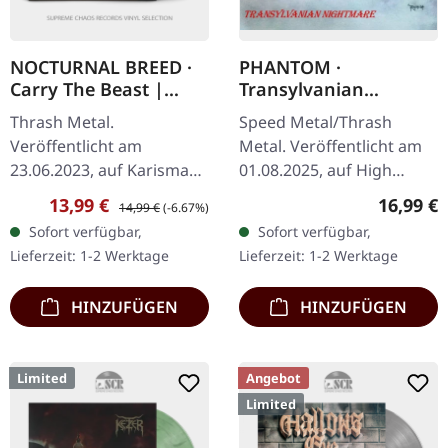
NOCTURNAL BREED ·
PHANTOM ·
Carry The Beast |
Transylvanian
TRANSPARENT RED LP
Nightmare | CD
Thrash Metal.
Speed Metal/Thrash
Veröffentlicht am
Metal. Veröffentlicht am
23.06.2023, auf Karisma
01.08.2025, auf High
Records. Transparent
Roller Records. CD im
Verkaufspreis:
Regulärer Preis:
Reguläre
13,99 €
16,99 €
14,99 €
(-6.67%)
rotes Vinyl im Gatefold-
Jewelcase mit Schuber.
Sofort verfügbar,
Sofort verfügbar,
Cover. Nocturnal Breed
Gemastert von Patrick W.
Lieferzeit: 1-2 Werktage
Lieferzeit: 1-2 Werktage
kehren mit ihrem
Engel im…
neuesten…
HINZUFÜGEN
HINZUFÜGEN
Limited
Angebot
Limited