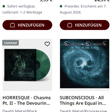
DigiPak mit je einer Band
Vinyl mit schwarzen und
Sofort verfügbar,
Preorder. Erscheint am 7.
auf einer Seite und 8-
roten Splattern im
Lieferzeit: 1-2 Werktage
August 2026
seitigem…
schweren…
HINZUFÜGEN
HINZUFÜGEN
Limited
HORRESQUE · Chasms
SUBCONSCIOUS · All
Pt. II - The Devouring
Things Are Equal in
Exorbitance |
Death | CD
Death Metal/Black
Death Metal/Progressive