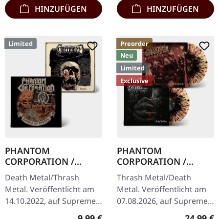
400…
HINZUFÜGEN
HINZUFÜGEN
Limited
Preorder
Neu
Limited
Exclusive
PHANTOM
PHANTOM
CORPORATION /
CORPORATION /
HARROWED · Split |
CATBREATH ·
Death Metal/Thrash
Thrash Metal/Death
DIGIPAK CD
Commando / Die By
Metal. Veröffentlicht am
Metal. Veröffentlicht am
The Claw |
14.10.2022, auf Supreme
07.08.2026, auf Supreme
ORANGE/BLACK/RED
Chaos Records. Wende-
Chaos Records. Oranges
SPLATTER LP
Regulärer Preis:
Reguläre
9,99 €
24,99 €