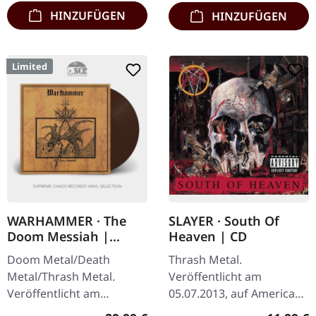
blutbespritzten…
HINZUFÜGEN
HINZUFÜGEN
Limited
WARHAMMER · The
SLAYER · South Of
Doom Messiah |
Heaven | CD
BROWN LP
Doom Metal/Death
Thrash Metal.
Metal/Thrash Metal.
Veröffentlicht am
Veröffentlicht am
05.07.2013, auf American
21.02.2022, auf The Devil's
Recordings. CD im