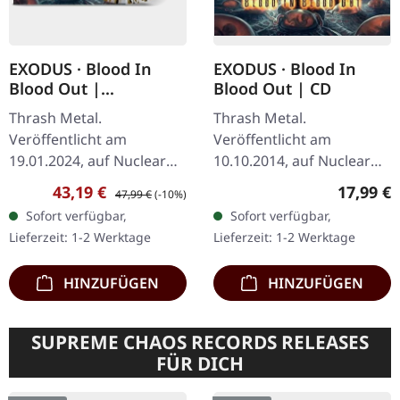
EXODUS · Blood In
EXODUS · Blood In
Blood Out |
Blood Out | CD
CLEAR/GOLD/BLACK
Thrash Metal.
Thrash Metal.
SPLATTER 2LP
Veröffentlicht am
Veröffentlicht am
19.01.2024, auf Nuclear
10.10.2014, auf Nuclear
Blast Records. Clear-gold-
Blast Records. CD im
Verkaufspreis:
Regulärer Preis:
Reguläre
43,19 €
17,99 €
47,99 €
(-10%)
schwarzes Splatter
Jewelcase. Nach einer
Sofort verfügbar,
Sofort verfügbar,
Doppel-Vinyl. Exodus
zehnjährigen Pause
Lieferzeit: 1-2 Werktage
Lieferzeit: 1-2 Werktage
liefern mit "Blood In
kehrten die…
Blood…
HINZUFÜGEN
HINZUFÜGEN
SUPREME CHAOS RECORDS RELEASES
FÜR DICH