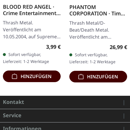
BLOOD RED ANGEL ·
PHANTOM
Crime Entertainment |
CORPORATION · Time
CD
And Tide | ORANGE
Thrash Metal.
Thrash Metal/D-
MARBLED LP
Veröffentlicht am
Beat/Death Metal.
10.05.2004, auf Supreme
Veröffentlicht am
Chaos Records. CD im
12.12.2025, auf Supreme
Regulärer Preis:
3,99 €
Reguläre
26,99 €
Jewelcase mit Booklet.
Chaos Records. Orange
Sofort verfügbar,
Sofort verfügbar,
Das dritte Album der
marmoriertes Vinyl mit
Lieferzeit: 1-2 Werktage
Lieferzeit: 1-2 Werktage
Rhine Area Thrasher
Insert. Limitiert auf 150…
bietet…
HINZUFÜGEN
HINZUFÜGEN
Kontakt
Service
Informationen