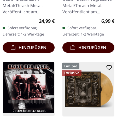
MARBLED LP
Metal/Thrash Metal.
Metal/Thrash Metal.
Veröffentlicht am
Veröffentlicht am
22.03.2024, auf Supreme
08.08.2008, auf Supreme
Regulärer Preis:
Regulär
24,99 €
6,99 €
Chaos Records. Exklusives
Chaos Records. CD im
Sofort verfügbar,
Sofort verfügbar,
'Malstrom
Jewelcase mit 8-seitigem
Lieferzeit: 1-2 Werktage
Lieferzeit: 1-2 Werktage
Clear/Grün/Schwarz
Booklet.…
marmoriertes'…
HINZUFÜGEN
HINZUFÜGEN
Limited
Exclusive