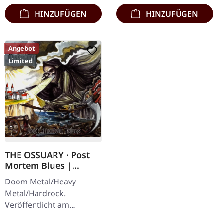
neue Album…
Vinyl…
HINZUFÜGEN
HINZUFÜGEN
Angebot
Limited
THE OSSUARY · Post
Mortem Blues |
DIGIPAK CD
Doom Metal/Heavy
Metal/Hardrock.
Veröffentlicht am
17.02.2017, auf Supreme