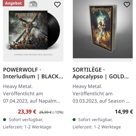
Angebot
POWERWOLF ·
SORTILÈGE ·
Interludium | BLACK
Apocalypso | GOLD
LP
TAPE
Heavy Metal.
Heavy Metal.
Veröffentlicht am
Veröffentlicht am
07.04.2023, auf Napalm
03.03.2023, auf Season Of
Records. Schwarzes Vinyl
Mist. Goldfarbenes Tape.
Verkaufspreis:
Regulärer Preis:
Reguläre
23,39 €
14,99 €
25,99 €
(-10%)
im Gatefold-Cover mit
"Apocalypso" markiert die
Sofort verfügbar,
Sofort verfügbar,
Insert, Poster.
kraftvolle Rückkehr von
Lieferzeit: 1-2 Werktage
Lieferzeit: 1-2 Werktage
"Interludium" markiert
Sortilège, der…