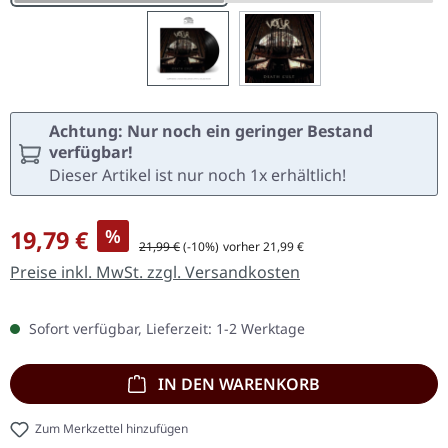
Achtung: Nur noch ein geringer Bestand
verfügbar!
Dieser Artikel ist nur noch 1x erhältlich!
Verkaufspreis:
19,79 €
%
Regulärer Preis:
21,99 €
(-10%)
vorher 21,99 €
Preise inkl. MwSt. zzgl. Versandkosten
Sofort verfügbar, Lieferzeit: 1-2 Werktage
IN DEN WARENKORB
Zum Merkzettel hinzufügen