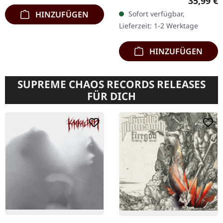
Reguläre
35,99 €
Doppel-Vinyl im Gatefold-
HINZUFÜGEN
Sofort verfügbar,
Cover. Black Label Society
Lieferzeit: 1-2 Werktage
kehrt mit donnernder
Gewalt…
HINZUFÜGEN
SUPREME CHAOS RECORDS RELEASES
FÜR DICH