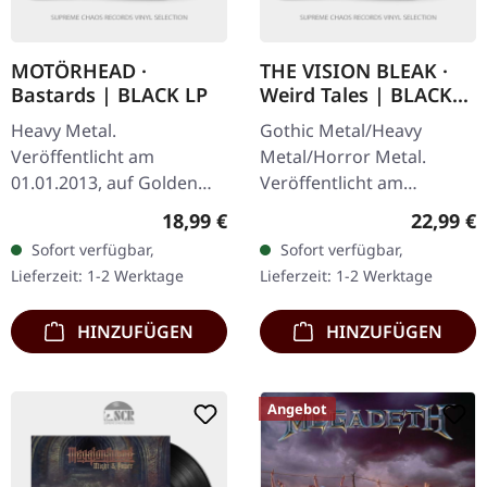
MOTÖRHEAD ·
THE VISION BLEAK ·
Bastards | BLACK LP
Weird Tales | BLACK
LP
Heavy Metal.
Gothic Metal/Heavy
Veröffentlicht am
Metal/Horror Metal.
01.01.2013, auf Golden
Veröffentlicht am
Core. Schwarzes Vinyl im
12.04.2024, auf Prophecy
Regulärer Preis:
Reguläre
18,99 €
22,99 €
Standard-Cover. Roh,
Productions. Gatefold-LP
Sofort verfügbar,
Sofort verfügbar,
kompromisslos und
(schwarzes Vinyl) mit
Lieferzeit: 1-2 Werktage
Lieferzeit: 1-2 Werktage
absolut vernichtend –…
gefütterten…
HINZUFÜGEN
HINZUFÜGEN
Angebot