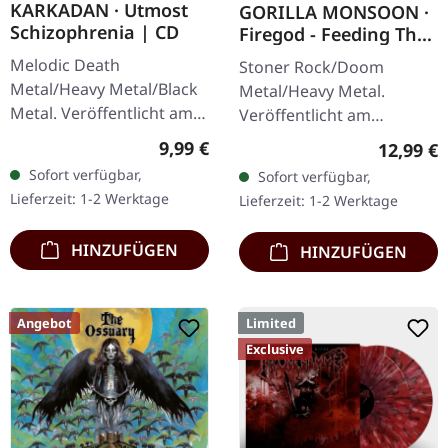
KARKADAN · Utmost
GORILLA MONSOON ·
Schizophrenia | CD
Firegod - Feeding The
Beast | CD
Melodic Death
Stoner Rock/Doom
Metal/Heavy Metal/Black
Metal/Heavy Metal.
Metal. Veröffentlicht am
Veröffentlicht am
08.03.2004, auf Supreme
11.05.2018, auf Supreme
Regulärer Preis:
9,99 €
Reguläre
12,99 €
Chaos Records. CD im
Chaos Records. CD im
Sofort verfügbar,
Sofort verfügbar,
Jewelcase mit 16-seitigem
Jewelcase mit 8-seitigem
Lieferzeit: 1-2 Werktage
Lieferzeit: 1-2 Werktage
Booklet.…
Booklet. Das dritte
Album…
HINZUFÜGEN
HINZUFÜGEN
Angebot
Limited
Exclusive