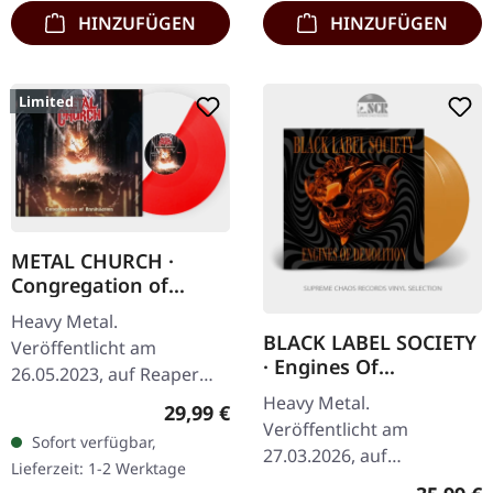
ein…
HINZUFÜGEN
HINZUFÜGEN
Limited
METAL CHURCH ·
Congregation of
Annihilation |
Heavy Metal.
RED/WHITE LP
BLACK LABEL SOCIETY
Veröffentlicht am
· Engines Of
26.05.2023, auf Reaper
Demolition | ORANGE
Entertainment. Rot-
Heavy Metal.
Regulärer Preis:
29,99 €
2LP
weißes Vinyl, limitiert auf
Veröffentlicht am
Sofort verfügbar,
500 Stück. Metal Church
27.03.2026, auf
Lieferzeit: 1-2 Werktage
kehren mit ihrem…
Spinefarm. Orange