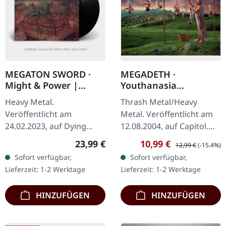
MEGATON SWORD ·
MEGADETH ·
Might & Power |
Youthanasia
BLACK LP
(Remastered) | CD
Heavy Metal.
Thrash Metal/Heavy
Veröffentlicht am
Metal. Veröffentlicht am
24.02.2023, auf Dying
12.08.2004, auf Capitol.
Victims Productions.
CD im Jewelcase mit
Regulärer Preis:
Verkaufspreis:
Regulärer Preis:
23,99 €
10,99 €
12,99 €
(-15.4%)
Schwarzes Vinyl mit
umfangreichem Booklet
Sofort verfügbar,
Sofort verfügbar,
Insert, Sticker, Postkarte
und 4 Bonus-Tracks.
Lieferzeit: 1-2 Werktage
Lieferzeit: 1-2 Werktage
und Download-Code.
Megadeths sechstes…
Seit…
HINZUFÜGEN
HINZUFÜGEN