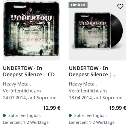
Limited
UNDERTOW · In
UNDERTOW · In
Deepest Silence | CD
Deepest Silence |
BLACK LP
Heavy Metal.
Heavy Metal.
Veröffentlicht am
Veröffentlicht am
24.01.2014, auf Supreme
18.04.2014, auf Supreme
Chaos Records. CD im
Chaos Records.
Regulärer Preis:
Reguläre
12,99 €
19,99 €
Jewelcase. Heavy wie
Schwarzes Vinyl im
Sofort verfügbar,
Sofort verfügbar,
Hölle und dennoch
Gatefold-Cover. Limitiert
Lieferzeit: 1-2 Werktage
Lieferzeit: 1-2 Werktage
abwechslungsreich. Das
auf 200 Exemplare. · 180g