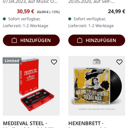
07.04.2023, auf Music On
20.05.2020, auf Self-
Vinyl. Transparent-gelbes
Released. Weiß/schwarz
Verkaufspreis:
Regulärer Preis:
Reguläre
30,59 €
24,99 €
33,99 €
(-10%)
Vinyl. Ravens drittes
marmoriertes Vinyl inkl.
Sofort verfügbar,
Sofort verfügbar,
Studioalbum "Stay Hard"
Sticker im Gatefold-Cover
Lieferzeit: 1-2 Werktage
Lieferzeit: 1-2 Werktage
von 1985 markiert…
mit…
HINZUFÜGEN
HINZUFÜGEN
Limited
MEDIEVAL STEEL ·
HEXENBRETT ·