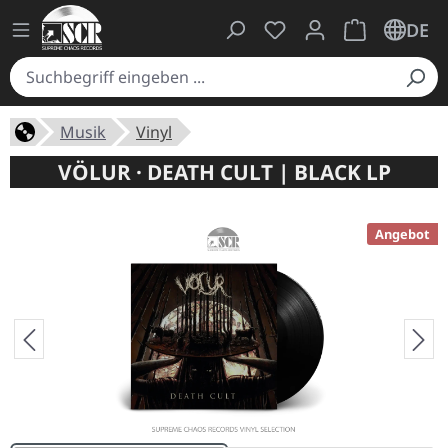
Du hast 0 Produkte auf
Warenkorb ent
DE
Musik
Vinyl
VÖLUR · DEATH CULT | BLACK LP
Angebot