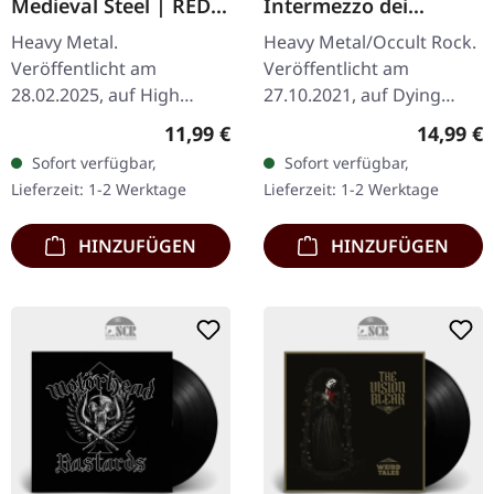
Medieval Steel | RED
Intermezzo dei
TAPE
quattro coltelli nudi |
Heavy Metal.
Heavy Metal/Occult Rock.
BLACK LP
Veröffentlicht am
Veröffentlicht am
28.02.2025, auf High
27.10.2021, auf Dying
Roller Records.
Victims Productions.
Regulärer Preis:
Reguläre
11,99 €
14,99 €
Schraubenkassette, 2-
Schwarzes Vinyl mit
Sofort verfügbar,
Sofort verfügbar,
Panel-Coverkarte,
Insert, Poster, Sticker,
Lieferzeit: 1-2 Werktage
Lieferzeit: 1-2 Werktage
gemastert von Patrick W.
Postkarte und…
Engel bei Temple…
HINZUFÜGEN
HINZUFÜGEN