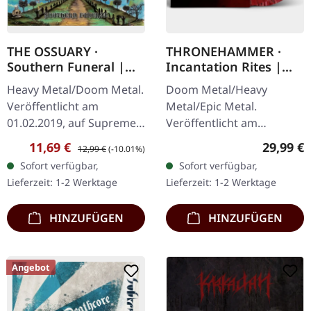
THE OSSUARY ·
THRONEHAMMER ·
Southern Funeral |
Incantation Rites |
DIGIPAK CD
SPLATTER 2LP
Heavy Metal/Doom Metal.
Doom Metal/Heavy
Veröffentlicht am
Metal/Epic Metal.
01.02.2019, auf Supreme
Veröffentlicht am
Chaos Records.
21.10.2022, auf Supreme
Verkaufspreis:
Regulärer Preis:
Reguläre
11,69 €
29,99 €
12,99 €
(-10.01%)
Erstauflage als CD im
Chaos Records. SCR-
Sofort verfügbar,
Sofort verfügbar,
DigiPak mit 12-seitigem
exklusives Transparent
Lieferzeit: 1-2 Werktage
Lieferzeit: 1-2 Werktage
Booklet. Geht es dir…
Rot/Schwarz/Weiß…
HINZUFÜGEN
HINZUFÜGEN
Angebot