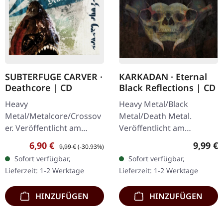
SUBTERFUGE CARVER ·
KARKADAN · Eternal
Deathcore | CD
Black Reflections | CD
Heavy
Heavy Metal/Black
Metal/Metalcore/Crossov
Metal/Death Metal.
er. Veröffentlicht am
Veröffentlicht am
08.02.2008, auf Supreme
19.01.2002, auf Supreme
Verkaufspreis:
Regulärer Preis:
Regulär
6,90 €
9,99 €
9,99 €
(-30.93%)
Chaos Records. CD im
Chaos Records. CD im
Sofort verfügbar,
Sofort verfügbar,
Jewelcase mit 12-seitigem
Jewelcase. Neuauflage mit
Lieferzeit: 1-2 Werktage
Lieferzeit: 1-2 Werktage
Booklet. Subterfuge
neuem Artwork,…
Carver…
HINZUFÜGEN
HINZUFÜGEN