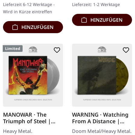
Smoke" marmoriertes
Die selbstbetitelte EP von
Lieferzeit 6-12 Werktage -
Lieferzeit: 1-2 Werktage
Vinyl, vollfarbiges
Mercyful Fate ist…
Wird in Kürze eintreffen
Gatefold Cover in Jacket,…
HINZUFÜGEN
HINZUFÜGEN
Limited
MANOWAR · The
WARNING · Watching
Triumph of Steel |
From A Distance |
TRANSPARENT SILVER
BROWN/BLACK 2LP
Heavy Metal.
Doom Metal/Heavy Metal.
2LP