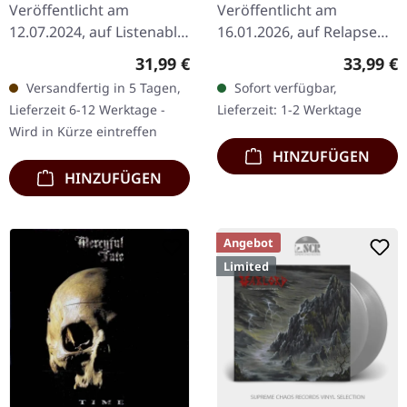
Veröffentlicht am
Veröffentlicht am
12.07.2024, auf Listenable
16.01.2026, auf Relapse
Records. Silbernes
Records. Labradorit
Regulärer Preis:
Reguläre
31,99 €
33,99 €
Doppel-Vinyl im Gatefold-
marmoriertes Doppel-
Versandfertig in 5 Tagen,
Sofort verfügbar,
Cover. Limitierte Auflage.
Vinyl im Gatefold-Cover.
Lieferzeit 6-12 Werktage -
Lieferzeit: 1-2 Werktage
Manowars siebtes…
Warning liefern…
Wird in Kürze eintreffen
HINZUFÜGEN
HINZUFÜGEN
Angebot
Limited