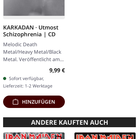
KARKADAN · Utmost
Schizophrenia | CD
Melodic Death
Metal/Heavy Metal/Black
Metal. Veröffentlicht am
08.03.2004, auf Supreme
Regulärer Preis:
9,99 €
Chaos Records. CD im
Sofort verfügbar,
Jewelcase mit 16-seitigem
Lieferzeit: 1-2 Werktage
Booklet.…
HINZUFÜGEN
ANDERE KAUFTEN AUCH