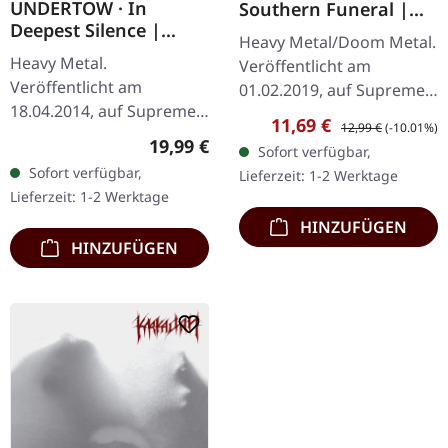
UNDERTOW · In
Southern Funeral |
Deepest Silence |
DIGIPAK CD
Heavy Metal/Doom Metal.
BLACK LP
Heavy Metal.
Veröffentlicht am
Veröffentlicht am
01.02.2019, auf Supreme
18.04.2014, auf Supreme
Chaos Records.
Verkaufspreis:
Regulärer Preis:
11,69 €
12,99 €
(-10.01%)
Chaos Records.
Erstauflage als CD im
Regulärer Preis:
19,99 €
Sofort verfügbar,
Schwarzes Vinyl im
DigiPak mit 12-seitigem
Sofort verfügbar,
Lieferzeit: 1-2 Werktage
Gatefold-Cover. Limitiert
Booklet. Geht es dir…
Lieferzeit: 1-2 Werktage
auf 200 Exemplare. · 180g
HINZUFÜGEN
Vinyl…
HINZUFÜGEN