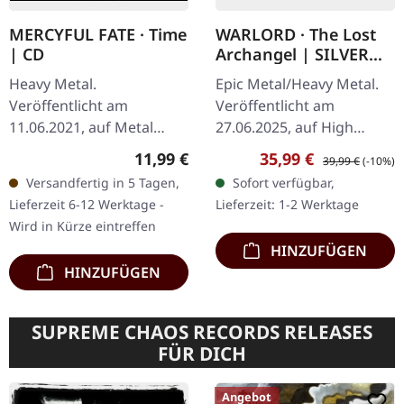
MERCYFUL FATE · Time
WARLORD · The Lost
| CD
Archangel | SILVER
2LP
Heavy Metal.
Epic Metal/Heavy Metal.
Veröffentlicht am
Veröffentlicht am
11.06.2021, auf Metal
27.06.2025, auf High
Blade Records. CD im
Roller Records. Silbernes
Regulärer Preis:
Verkaufspreis:
Regulärer Preis:
11,99 €
35,99 €
39,99 €
(-10%)
Jewelcase. "Time" von
Doppel-Vinyl im Gatefold
Versandfertig in 5 Tagen,
Sofort verfügbar,
Mercyful Fate ist ein
Cover mit 425gsm
Lieferzeit 6-12 Werktage -
Lieferzeit: 1-2 Werktage
Meisterwerk der dunklen
schwerem Karton…
Wird in Kürze eintreffen
Kunst…
HINZUFÜGEN
HINZUFÜGEN
SUPREME CHAOS RECORDS RELEASES
FÜR DICH
Angebot