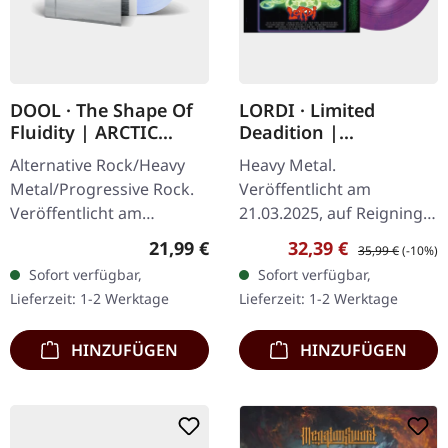
DOOL · The Shape Of
LORDI · Limited
Fluidity | ARCTIC
Deadition |
PEARL LP
PINK/BLUE MARBLED
Alternative Rock/Heavy
Heavy Metal.
LP
Metal/Progressive Rock.
Veröffentlicht am
Veröffentlicht am
21.03.2025, auf Reigning
28.03.2025, auf Prophecy
Phoenix Music. Limitiertes
Regulärer Preis:
Verkaufspreis:
Regulärer Preis:
21,99 €
32,39 €
35,99 €
(-10%)
Productions. Arktic Pearl
pink-blau marmoriertes
Sofort verfügbar,
Sofort verfügbar,
Vinyl im Gatefold-Cover
Vinyl im Gatefold-Cover
Lieferzeit: 1-2 Werktage
Lieferzeit: 1-2 Werktage
in…
mit 4-seitigem…
HINZUFÜGEN
HINZUFÜGEN