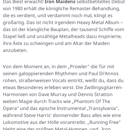
Das Biest erwacht!
Iron Maidens
selbstbetiteltes Debüt
von 1980 erhält die königliche Remaster-Behandlung,
die es verdient, und verdammt noch mal, klingt es
großartig. Das ist nicht irgendein Heavy Metal Album –
das ist der klangliche Bauplan, der tausend Schiffe vom
Stapel ließ und unzählige Metalheads dazu inspirierte,
ihre Äxte zu schwingen und am Altar der Maiden
anzubeten.
Von dem Moment an, in dem „Prowler" die Tür mit
seinen galoppierenden Rhythmen und Paul Di'Annos
rohen, straßenweisen Vocals eintritt, weißt du, dass du
etwas Besonderes erleben wirst. Die Zwillingsgitarren-
Harmonien von Dave Murray und Dennis Stratton
weben Magie durch Tracks wie „Phantom Of The
Opera" und das epische Instrumental „Transylvania",
während Steve Harris' donnernder Bass alles wie eine
Lokomotive aus der Hölle vorantreibt. „Running Free"
bleibt eine der größten Metal-Hymnen, und „Iron