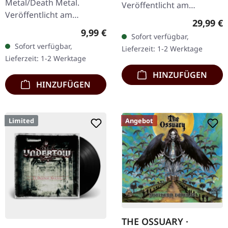
Metal/Death Metal.
Veröffentlicht am
Veröffentlicht am
21.10.2022, auf Supreme
Reguläre
29,99 €
19.01.2002, auf Supreme
Chaos Records. SCR-
Regulärer Preis:
9,99 €
Sofort verfügbar,
Chaos Records. CD im
exklusives Transparent
Sofort verfügbar,
Lieferzeit: 1-2 Werktage
Jewelcase. Neuauflage mit
Rot/Schwarz/Weiß…
Lieferzeit: 1-2 Werktage
neuem Artwork,…
HINZUFÜGEN
HINZUFÜGEN
Limited
Angebot
THE OSSUARY ·