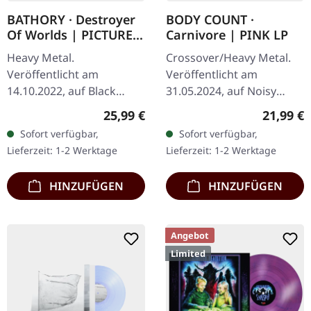
BATHORY · Destroyer
BODY COUNT ·
Of Worlds | PICTURE
Carnivore | PINK LP
LP
Heavy Metal.
Crossover/Heavy Metal.
Veröffentlicht am
Veröffentlicht am
14.10.2022, auf Black
31.05.2024, auf Noisy
Mark Production.
Plastics Records.
Regulärer Preis:
Reguläre
25,99 €
21,99 €
Limitierte Auflage als
Pinkfarbenes Vinyl,
Sofort verfügbar,
Sofort verfügbar,
Picture Disc. Bathorys
limitiert auf 200 Stück.
Lieferzeit: 1-2 Werktage
Lieferzeit: 1-2 Werktage
"Destroyer Of Worlds"
"Carnivore" ist das…
steht als…
HINZUFÜGEN
HINZUFÜGEN
Angebot
Limited