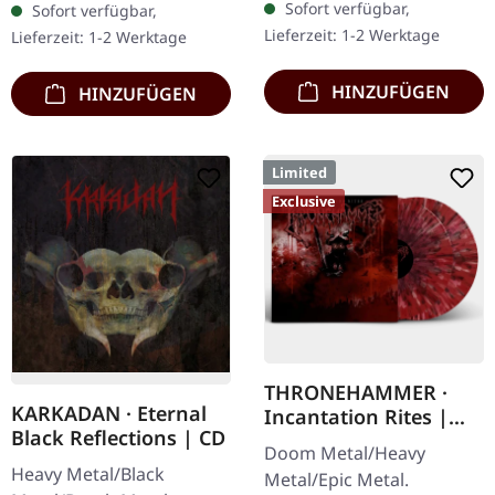
Sofort verfügbar,
Sofort verfügbar,
Jewelcase mit 12-seitigem
Jewelcase mit 8-seitigem
Lieferzeit: 1-2 Werktage
Lieferzeit: 1-2 Werktage
Booklet. Subterfuge
Booklet. Das dritte
Carver…
Album…
HINZUFÜGEN
HINZUFÜGEN
Limited
Exclusive
THRONEHAMMER ·
KARKADAN · Eternal
Incantation Rites |
Black Reflections | CD
SPLATTER 2LP
Doom Metal/Heavy
Heavy Metal/Black
Metal/Epic Metal.