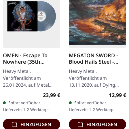
OMEN · Escape To
MEGATON SWORD ·
Nowhere (35th
Blood Hails Steel -
Anniversary Re-Issue)
Steel Hails Fire | CD
Heavy Metal.
Heavy Metal.
| LIGHT STEEL BLUE
Veröffentlicht am
Veröffentlicht am
MARBLED LP
26.01.2024, auf Metal
13.11.2020, auf Dying
Blade Records. Light Steel
Victims Productions. CD
Regulärer Preis:
Reguläre
23,99 €
12,99 €
Blue marmoriertes Vinyl
im Jewelcase mit
Sofort verfügbar,
Sofort verfügbar,
im Standard-Cover. 35.…
Aufkleber. Die
Lieferzeit: 1-2 Werktage
Lieferzeit: 1-2 Werktage
schweizerische Heavy
Metal-Macht Megaton…
HINZUFÜGEN
HINZUFÜGEN