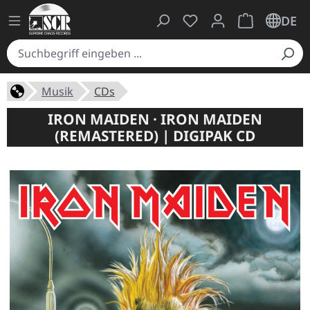
Du hast 0 Produkte auf
Warenkorb ent
DE
Musik
CDs
IRON MAIDEN · IRON MAIDEN
(REMASTERED) | DIGIPAK CD