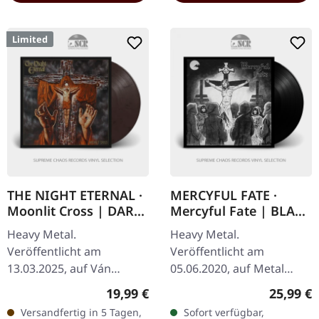
Limited
THE NIGHT ETERNAL ·
MERCYFUL FATE ·
Moonlit Cross | DARK
Mercyful Fate | BLACK
SMOKE LP
LP
Heavy Metal.
Heavy Metal.
Veröffentlicht am
Veröffentlicht am
13.03.2025, auf Ván
05.06.2020, auf Metal
Records.
Blade Records. Schwarzes
Regulärer Preis:
Reguläre
19,99 €
25,99 €
Dinkelrot/Schwarz "Dark
Vinyl mit Download-Card.
Versandfertig in 5 Tagen,
Sofort verfügbar,