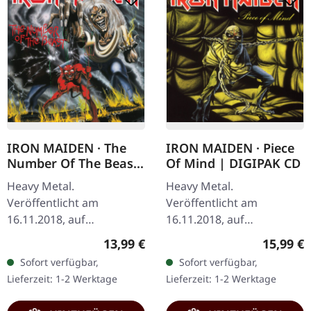
IRON MAIDEN · The
IRON MAIDEN · Piece
Number Of The Beast
Of Mind | DIGIPAK CD
(Remastered) |
Heavy Metal.
Heavy Metal.
DIGIPAK CD
Veröffentlicht am
Veröffentlicht am
16.11.2018, auf
16.11.2018, auf
Parlophone Records. CD
Parlophone Records.
Regulärer Preis:
Reguläre
13,99 €
15,99 €
im DigiPak. Album mit
Remastered, CD im
Sofort verfügbar,
Sofort verfügbar,
Remaster. Als Iron Maiden
DigiPak. Iron Maidens
Lieferzeit: 1-2 Werktage
Lieferzeit: 1-2 Werktage
1982 "The Number Of The
"Piece of Mind" ist ein
Beast"…
Zeugnis für den…