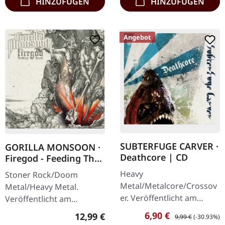
HINZUFÜGEN
HINZUFÜGEN
Angebot
SUBTERFUGE CARVER ·
GORILLA MONSOON ·
Deathcore | CD
Firegod - Feeding The
Beast | CD
Heavy
Stoner Rock/Doom
Metal/Metalcore/Crossov
Metal/Heavy Metal.
er. Veröffentlicht am
Veröffentlicht am
08.02.2008, auf Supreme
11.05.2018, auf Supreme
Verkaufspreis:
Regulärer Preis:
6,90 €
Regulärer Preis:
12,99 €
9,99 €
(-30.93%)
Chaos Records. CD im
Chaos Records. CD im