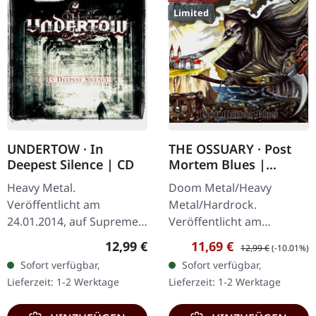
Limited
UNDERTOW · In
THE OSSUARY · Post
Deepest Silence | CD
Mortem Blues |
DIGIPAK CD
Heavy Metal.
Doom Metal/Heavy
Veröffentlicht am
Metal/Hardrock.
24.01.2014, auf Supreme
Veröffentlicht am
Chaos Records. CD im
17.02.2017, auf Supreme
Regulärer Preis:
Verkaufspreis:
Regulärer Preis:
12,99 €
11,69 €
12,99 €
(-10.01%)
Jewelcase. Heavy wie
Chaos Records. Limitierte
Sofort verfügbar,
Sofort verfügbar,
Hölle und dennoch
Erstauflage als Digipak.
Lieferzeit: 1-2 Werktage
Lieferzeit: 1-2 Werktage
abwechslungsreich. Das
Debüt-Album der…
neue Album…