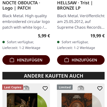
NOCTE OBDUCTA ·
HELLSAW · Trist |
Logo | PATCH
BRONZE LP
Black Metal. High quality
Black Metal. Veröffentlicht
embroidered circular logo
am 25.05.2012, auf
patch with white logo /
Supreme Chaos Records.
black background,
Schweres transparent
Regulärer Preis:
Reguläre
5,99 €
19,99 €
embroidered edge. Size
bronze farbenes Vinyl im
Sofort verfügbar,
Sofort verfügbar,
ca. 10 cm diameter
Gatefold-Cover mit
Lieferzeit: 1-2 Werktage
Lieferzeit: 1-2 Werktage
exklusivem…
HINZUFÜGEN
HINZUFÜGEN
ANDERE KAUFTEN AUCH
Last Copies
Limited