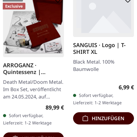
Exclusive
SANGUIS · Logo | T-
SHIRT XL
Black Metal. 100%
ARROGANZ ·
Baumwolle
Quintessenz |
WOODEN BOX SET
Death Metal/Doom Metal.
Regulär
6,99 €
Im Box Set, veröffentlicht
Sofort verfügbar,
am 24.05.2024, auf
Lieferzeit: 1-2 Werktage
Supreme Chaos Records.
Regulärer Preis:
89,99 €
Ultra schwere,
Sofort verfügbar,
HINZUFÜGEN
handgearbeitete Holzbox
Lieferzeit: 1-2 Werktage
mit graviertem…