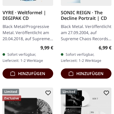
VYRE · Weltformel |
SONIC REIGN · The
DIGIPAK CD
Decline Portrait | CD
Black Metal/Progressive
Black Metal. Veröffentlicht
Metal. Veröffentlicht am
am 27.09.2004, auf
20.04.2018, auf Supreme
Supreme Chaos Records.
Chaos Records. Limitierte
CD im Jewelcase mit
Regulärer Preis:
Regulär
9,99 €
6,99 €
Erstauflage als CD im
Booklet. Sonic Reign
Sofort verfügbar,
Sofort verfügbar,
DigiPak. Schnall Dich an,…
entfesselt mit „The
Lieferzeit: 1-2 Werktage
Lieferzeit: 1-2 Werktage
Decline Portrait"…
HINZUFÜGEN
HINZUFÜGEN
Limited
Limited
Exclusive