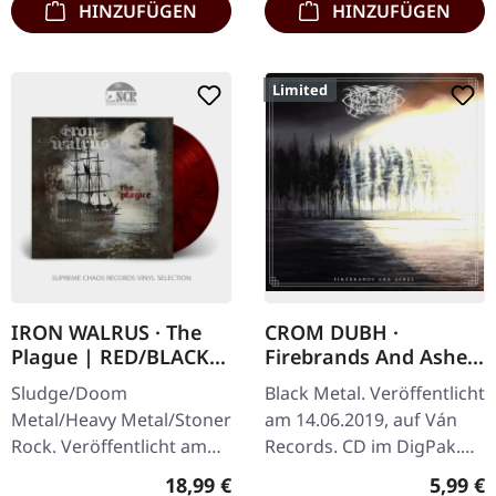
HINZUFÜGEN
HINZUFÜGEN
Limited
IRON WALRUS · The
CROM DUBH ·
Plague | RED/BLACK
Firebrands And Ashes
LP
| DIGIPAK CD
Sludge/Doom
Black Metal. Veröffentlicht
Metal/Heavy Metal/Stoner
am 14.06.2019, auf Ván
Rock. Veröffentlicht am
Records. CD im DigPak.
08.05.2015, auf Redfield
Limitiert auf 300
Regulärer Preis:
Regulär
18,99 €
5,99 €