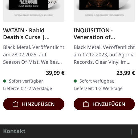
WATAIN · Rabid
INQUISITION ·
Death's Curse |
Veneration of
WHITE/BLACK
Medieval Mysticism
Black Metal. Veröffentlicht
Black Metal. Veröffentlicht
SPLATTER 2LP
and Cosmological
am 28.02.2025, auf
am 17.12.2023, auf Agonia
Violence | CLEAR LP
Season Of Mist. Weißes
Records. Clear Vinyl im
Doppel-Vinyl mit
Gatefold-Cover mit Insert.
Regulärer Preis:
Reguläre
39,99 €
23,99 €
schwarzen Splattern im
Limitiert auf 1200
Sofort verfügbar,
Sofort verfügbar,
Gatefold Cover. Limitiert
handnummerierte
Lieferzeit: 1-2 Werktage
Lieferzeit: 1-2 Werktage
auf 100…
Exemplare…
HINZUFÜGEN
HINZUFÜGEN
Kontakt