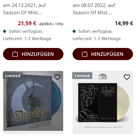
am 24.12.2021, auf
am 08.07.2022, auf
Season Of Mist
Season Of Mist.
Underground Activists.
Schwarzes Tape, limitiert
Verkaufspreis:
Regulärer Preis:
Reguläre
21,59 €
14,99 €
23,99 €
(-10%)
Goldenes Vinyl im
auf 370 Exemplare. Das
Sofort verfügbar,
Sofort verfügbar,
Gatefold-Cover mit 12-
Album "Lawless
Lieferzeit: 1-2 Werktage
Lieferzeit: 1-2 Werktage
seitigem Booklet,…
Darkness" von Watain…
HINZUFÜGEN
HINZUFÜGEN
Limited
Limited