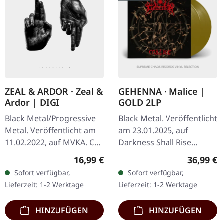
ZEAL & ARDOR · Zeal &
GEHENNA · Malice |
Ardor | DIGI
GOLD 2LP
Black Metal/Progressive
Black Metal. Veröffentlicht
Metal. Veröffentlicht am
am 23.01.2025, auf
11.02.2022, auf MVKA. CD
Darkness Shall Rise
im Digisleeve. Zeal And
Productions. Dirtte
Regulärer Preis:
Reguläre
16,99 €
36,99 €
Ardor Run Death to the
Auflage. Goldenes
Sofort verfügbar,
Sofort verfügbar,
Holy Emersion Golden
Doppel-Vinyl im Gatefold
Lieferzeit: 1-2 Werktage
Lieferzeit: 1-2 Werktage
Liar…
Cover mit…
HINZUFÜGEN
HINZUFÜGEN