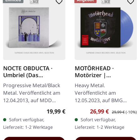
NOCTE OBDUCTA ·
MOTÖRHEAD ·
Umbriel (Das
Motörizer |
Schweigen zwischen
TRANSPARENT BLUE
Progressive Metal/Black
Heavy Metal.
den Sternen) | WHITE
LP
Metal. Veröffentlicht am
Veröffentlicht am
2LP
12.04.2013, auf MDD
12.05.2023, auf BMG
Records. Weißes Doppel-
Rights Management.
Regulärer Preis:
Verkaufspreis:
Regulärer Preis:
19,99 €
26,99 €
29,99 €
(-10%)
Vinyl im Gatefold-Cover,
Transparent blaues Vinyl.
Sofort verfügbar,
Sofort verfügbar,
limitiert auf 100
Motörheads 2008er
Lieferzeit: 1-2 Werktage
Lieferzeit: 1-2 Werktage
Exemplare.…
Veröffentlichung
"Motörizer" steht…