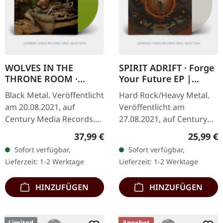
WOLVES IN THE
SPIRIT ADRIFT · Forge
THRONE ROOM ·
Your Future EP |
Primordial Arcana |
CLEAR LP
Black Metal. Veröffentlicht
Hard Rock/Heavy Metal.
OLIVE GREEN 2LP
am 20.08.2021, auf
Veröffentlicht am
Century Media Records.
27.08.2021, auf Century
Oliv grünes Deluxe-
Media Records. Ultra
Regulärer Preis:
Reguläre
37,99 €
25,99 €
Doppel-Vinyl im Gatefold-
Clear Vinyl im Standard-
Sofort verfügbar,
Sofort verfügbar,
Cover mit goldenem
Cover mit CD, limitiert auf
Lieferzeit: 1-2 Werktage
Lieferzeit: 1-2 Werktage
Heißprägedruck,…
300…
HINZUFÜGEN
HINZUFÜGEN
Limited
Angebot