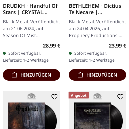
DRUDKH · Handful Of
BETHLEHEM · Dictius
Stars | CRYSTAL
Te Necare |
CLEAR/RED/BLUE
CLEAR/GOLD/BLACK
Black Metal. Veröffentlicht
Black Metal. Veröffentlicht
MARBLED LP
MARBLED LP
am 21.06.2024, auf
am 24.04.2026, auf
Season Of Mist
Prophecy Productions.
Underground Activists.
Clear/Gold/Black
Regulärer Preis:
Reguläre
28,99 €
23,99 €
Crystal Clear/rot/blau
marmoriertes Vinyl im
Sofort verfügbar,
Sofort verfügbar,
marmoriertes Vinyl,
Gatefold-Cover mit
Lieferzeit: 1-2 Werktage
Lieferzeit: 1-2 Werktage
limitiert auf 300…
polylined Innenhülle…
HINZUFÜGEN
HINZUFÜGEN
Angebot