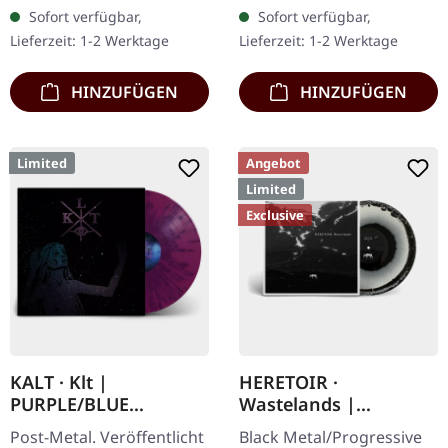
Records. Rot/Schwarz
Exemplare. Crom Dubh
Sofort verfügbar,
Sofort verfügbar,
marmoriertes Vinyl mit
entfesselt mit „Firebrands
Lieferzeit: 1-2 Werktage
Lieferzeit: 1-2 Werktage
bedruckter…
and…
HINZUFÜGEN
HINZUFÜGEN
Limited
Angebot
Limited
Exclusive
KALT · Klt |
HERETOIR ·
PURPLE/BLUE
Wastelands |
SPLATTER LP
WHITE/BLACK LP
Post-Metal. Veröffentlicht
Black Metal/Progressive