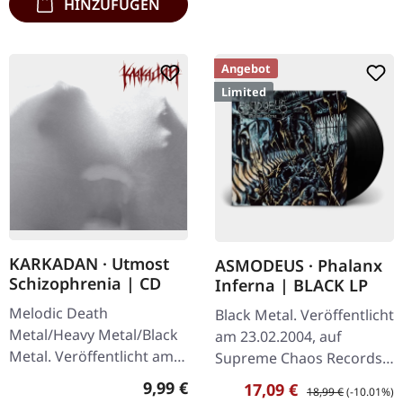
HINZUFÜGEN
Angebot
Limited
KARKADAN · Utmost
ASMODEUS · Phalanx
Schizophrenia | CD
Inferna | BLACK LP
Melodic Death
Black Metal. Veröffentlicht
Metal/Heavy Metal/Black
am 23.02.2004, auf
Metal. Veröffentlicht am
Supreme Chaos Records.
08.03.2004, auf Supreme
Hochwertiges 180g Vinyl
Regulärer Preis:
9,99 €
Verkaufspreis:
Regulärer Preis:
17,09 €
18,99 €
(-10.01%)
Chaos Records. CD im
mit schönem Gatefold