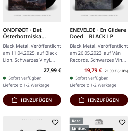
ONDFØDT · Det
ENEVELDE · En Gildere
Österbottniska
Doed | BLACK LP
Mörkret | BLACK LP
Black Metal. Veröffentlicht
Black Metal. Veröffentlicht
am 11.04.2025, auf Black
am 26.05.2023, auf Ván
Lion. Schwarzes Vinyl.
Records. Schwarzes Vinyl.
Ondfødt kehrt mit ihrem
Enevelde liefert mit "En
Regulärer Preis:
Verkaufspreis:
Regulärer Preis:
27,99 €
19,79 €
21,99 €
(-10%)
neuesten Werk "Det
Gildere Doed" ein
Sofort verfügbar,
Sofort verfügbar,
Österbottniska Mörkret"
eindringliches
Lieferzeit: 1-2 Werktage
Lieferzeit: 1-2 Werktage
zurück…
Meisterwerk ab…
HINZUFÜGEN
HINZUFÜGEN
Rare
Limited