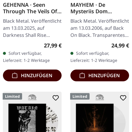
GEHENNA · Seen
MAYHEM · De
Through The Veils Of
Mysteriis Dom
Darkness (Re-Release)
Sathanas | PURPLE LP
Black Metal. Veröffentlicht
Black Metal. Veröffentlicht
| TRANSPARENT RED
am 13.03.2025, auf
am 13.03.2006, auf Back
GALAXY LP
Darkness Shall Rise
On Black. Transparentes
Productions. Zweite
dunkel lila Vinyl im
Regulärer Preis:
Reguläre
27,99 €
24,99 €
Auflage. Transparent Rot
Gatefold-Cover. "De
Sofort verfügbar,
Sofort verfügbar,
Galaxy marmoriertes
Mysteriis Dom Sathanas"
Lieferzeit: 1-2 Werktage
Lieferzeit: 1-2 Werktage
Vinyl mit…
gilt als…
HINZUFÜGEN
HINZUFÜGEN
Limited
Limited