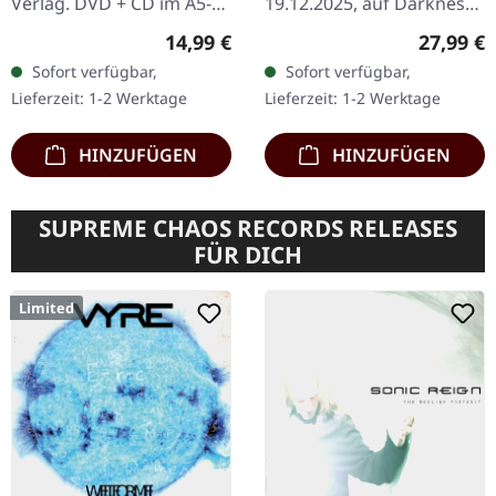
Verlag. DVD + CD im A5-
19.12.2025, auf Darkness
Digipak, erste Auflage,
Shall Rise Productions.
Regulärer Preis:
Reguläre
14,99 €
27,99 €
limitiert auf 5.000
Transparent Meerblaues
Sofort verfügbar,
Sofort verfügbar,
Exemplare. "Pure
"Galaxy Effekt" Vinyl mit…
Lieferzeit: 1-2 Werktage
Lieferzeit: 1-2 Werktage
Fucking…
HINZUFÜGEN
HINZUFÜGEN
SUPREME CHAOS RECORDS RELEASES
FÜR DICH
Limited