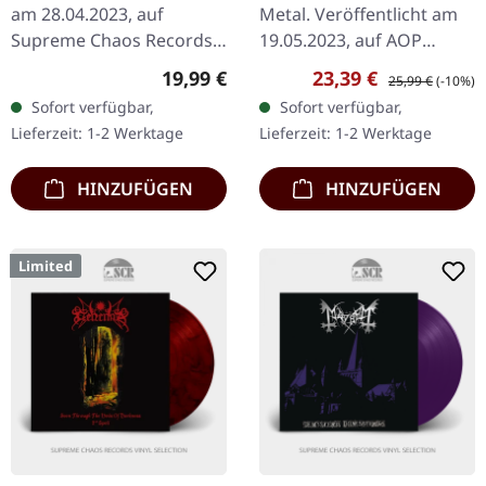
am 28.04.2023, auf
Metal. Veröffentlicht am
Supreme Chaos Records.
19.05.2023, auf AOP
SCR-Exklusives Splatter-
Records. SCR-exklusives
Regulärer Preis:
Verkaufspreis:
Regulärer Preis:
19,99 €
23,39 €
25,99 €
(-10%)
Vinyl auf transparent lila
Weiß/Scharzes
Sofort verfügbar,
Sofort verfügbar,
Vinyl mit blauen Splattern,
"Gletscher" Mix-Vinyl im
Lieferzeit: 1-2 Werktage
Lieferzeit: 1-2 Werktage
…
Gatefold-Cover…
HINZUFÜGEN
HINZUFÜGEN
Limited