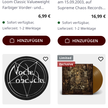
Loom Classic Valueweight
am 15.09.2003, auf
Farbiger Vorder- und
Supreme Chaos Records.
Rückendruck 100%
Schwarzes 180g Vinyl,
Regulärer Preis:
6,99 €
Reguläre
16,99 €
Baumwolle
limitiert auf nur 333
Sofort verfügbar,
Sofort verfügbar,
handnummeriertes
Lieferzeit: 1-2 Werktage
Lieferzeit: 1-2 Werktage
Exemplare. Das…
HINZUFÜGEN
HINZUFÜGEN
Limited
Exclusive