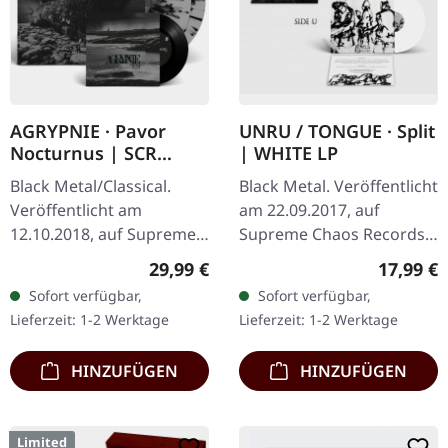
AGRYPNIE · Pavor
UNRU / TONGUE · Split
Nocturnus | SCR
| WHITE LP
GREY/BLACK SPLATTER
Black Metal/Classical.
Black Metal. Veröffentlicht
2LP+7" BUNDLE
Veröffentlicht am
am 22.09.2017, auf
12.10.2018, auf Supreme
Supreme Chaos Records.
Chaos Records. Schweres
Weißes Vinyl, limitiert auf
Regulärer Preis:
Reguläre
29,99 €
17,99 €
180g Doppel-Vinyl im
nur 250
Sofort verfügbar,
Sofort verfügbar,
Gatefold-Cover mit der
handnummerierte
Lieferzeit: 1-2 Werktage
Lieferzeit: 1-2 Werktage
extra 7" Single…
Exemplare. · 180g Vinyl
für…
HINZUFÜGEN
HINZUFÜGEN
Limited