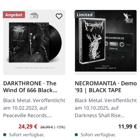
Angebot
Limited
DARKTHRONE · The
NECROMANTIA · Demo
Wind Of 666 Black
'93 | BLACK TAPE
Hearts (Volume II) |
Black Metal. Veröffentlicht
Black Metal. Veröffentlicht
BLACK LP
am 10.02.2023, auf
am 10.10.2025, auf
Peaceville Records.
Darkness Shall Rise
Schwarzes Vinyl. The
Productions. Schwarze
Verkaufspreis:
Regulärer Preis:
Reguläre
24,29 €
11,99 €
26,99 €
(-10%)
Wind Of 666 Black Hearts
Musik-Kassette mit 3-
Sofort verfügbar,
Sofort verfügbar,
Vol Two präsentiert eine
teiligem J-Card. Replik des