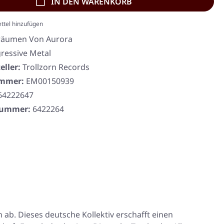
IN DEN WARENKORB
ttel hinzufügen
räumen Von Aurora
ressive Metal
eller:
Trollzorn Records
ummer:
EM00150939
64222647
rnummer:
6422264
ab. Dieses deutsche Kollektiv erschafft einen