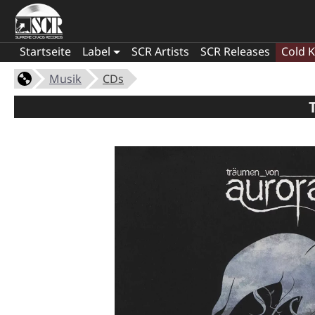
Startseite
Label
SCR Artists
SCR Releases
Cold K
Musik
CDs