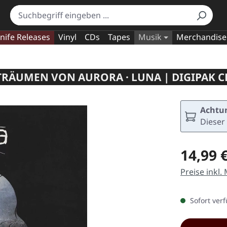
nife Releases
Vinyl
CDs
Tapes
Musik
Merchandise
TRÄUMEN VON AURORA · LUNA | DIGIPAK C
Achtun
Dieser 
Regulärer Pr
14,99 
Preise inkl.
Sofort verf