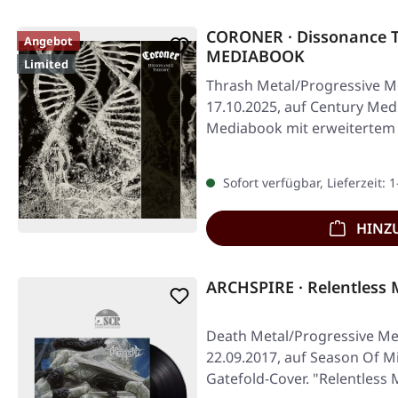
CORONER · Dissonance T
Angebot
MEDIABOOK
Limited
Thrash Metal/Progressive Me
17.10.2025, auf Century Med
Mediabook mit erweitertem 
Inklusive…
Sofort verfügbar, Lieferzeit: 
HINZ
ARCHSPIRE · Relentless 
Death Metal/Progressive Met
22.09.2017, auf Season Of Mi
Gatefold-Cover. "Relentless