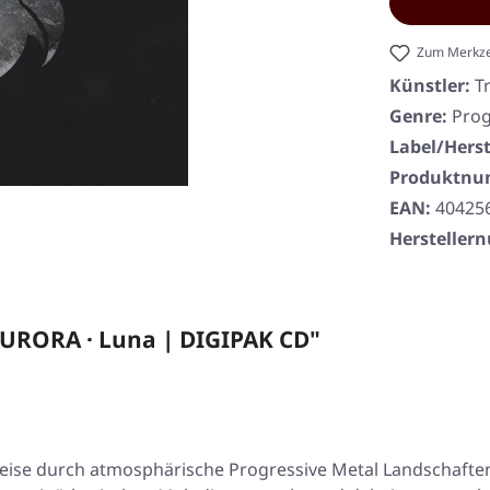
Zum Merkze
Künstler:
T
Genre:
Prog
Label/Herst
Produktn
EAN:
40425
Herstelle
RORA · Luna | DIGIPAK CD"
eise durch atmosphärische Progressive Metal Landschaften 