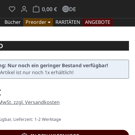
Du hast 0 Produkte auf dem Merkzettel
Warenkorb enthält 0 Positionen. Der Gesamt
0,00 €
DE
Bücher
Preorder
RARITÄTEN
ANGEBOTE
D
g: Nur noch ein geringer Bestand verfügbar!
Artikel ist nur noch 1x erhältlich!
eis:
€
 MwSt. zzgl. Versandkosten
ügbar, Lieferzeit: 1-2 Werktage