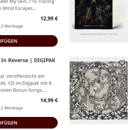
der My Skin 7:16 Tracing
en Mind Escapes…
Regulärer Preis:
12,99 €
1-2 Werktage
UFÜGEN
 In Reverse | DIGIPAK
l. Veröffentlicht am
ds. CD im Digipak mit 8-
lusiven Bonus-Songs.…
Regulärer Preis:
14,99 €
1-2 Werktage
UFÜGEN