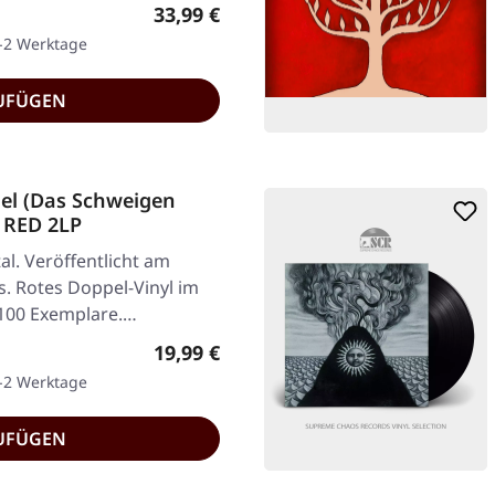
Regulärer Preis:
33,99 €
1-2 Werktage
UFÜGEN
el (Das Schweigen
 RED 2LP
l. Veröffentlicht am
. Rotes Doppel-Vinyl im
f 100 Exemplare.…
Regulärer Preis:
19,99 €
1-2 Werktage
UFÜGEN