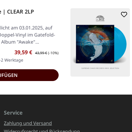
 | CLEAR 2LP
licht am 03.01.2025, auf
Doppel-Vinyl im Gatefold-
Das Album "Awake"…
Verkaufspreis:
Regulärer Preis:
39,59 €
43,99 €
(-10%)
1-2 Werktage
UFÜGEN
Service
Zahlung und Versand
Widerrufsrecht und Rücksendung