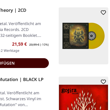
heory | 2CD
tal. Veröffentlicht am
ia Records. 2CD
32-seitigem Booklet.
Verkaufspreis:
Regulärer Preis:
21,59 €
23,99 €
(-10%)
1-2 Werktage
UFÜGEN
Mutation | BLACK LP
al. Veröffentlicht am
st. Schwarzes Vinyl im
 Mutation" von…