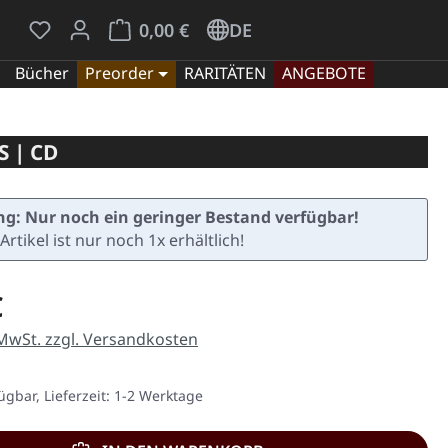
Du hast 0 Produkte auf dem Merkzettel
Warenkorb enthält 0 Positionen. Der Gesamt
0,00 €
DE
Bücher
Preorder
RARITÄTEN
ANGEBOTE
 | CD
g: Nur noch ein geringer Bestand verfügbar!
Artikel ist nur noch 1x erhältlich!
eis:
€
 MwSt. zzgl. Versandkosten
ügbar, Lieferzeit: 1-2 Werktage