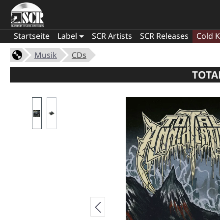
Startseite
Label
SCR Artists
SCR Releases
Cold K
Musik
CDs
TOTA