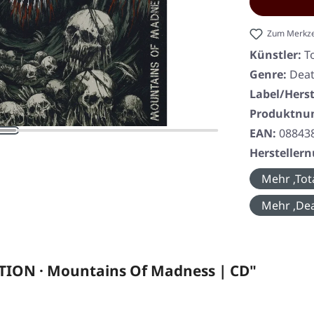
Zum Merkze
Künstler:
T
Genre:
Deat
Label/Herst
Produktn
EAN:
08843
Herstelle
Mehr ‚Tota
Mehr ‚Dea
ION · Mountains Of Madness | CD"