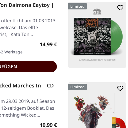
Ton Daimona Eaytoy |
Limited
öffentlicht am 01.03.2013,
welcase. Das elfte
ist, "Kata Ton…
Regulärer Preis:
14,99 €
1-2 Werktage
UFÜGEN
cked Marches In | CD
Limited
 am 29.03.2019, auf Season
 12-seitigem Booklet. Das
Something Wicked…
Regulärer Preis:
10,99 €