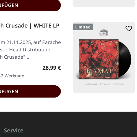
UFÜGEN
h Crusade | WHITE LP
Limited
am 21.11.2025, auf Earache
astic Head Distribution
Vth Crusade"…
Regulärer Preis:
28,99 €
1-2 Werktage
UFÜGEN
Service