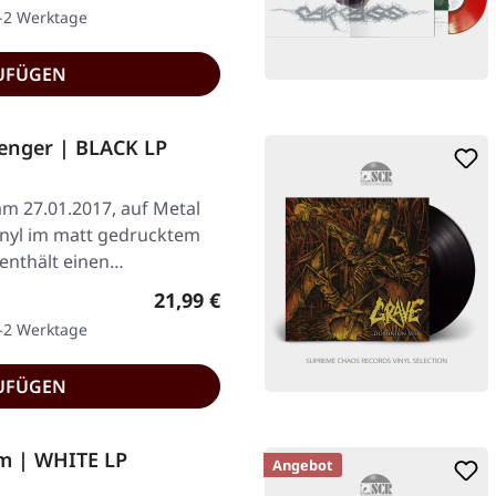
1-2 Werktage
UFÜGEN
nger | BLACK LP
am 27.01.2017, auf Metal
inyl im matt gedrucktem
 enthält einen…
Regulärer Preis:
21,99 €
1-2 Werktage
UFÜGEN
m | WHITE LP
Angebot