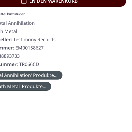
IN DEN WARENKORB
ttel hinzufügen
otal Annihilation
h Metal
eller:
Testimony Records
ummer:
EM00158627
88893733
rnummer:
TR066CD
l Annihilation‘ Produkte...
th Metal‘ Produkte...