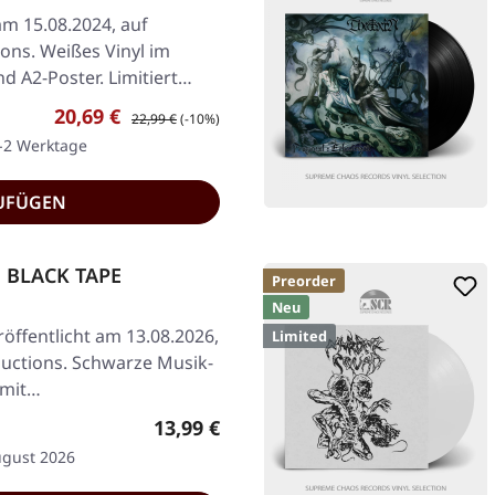
am 15.08.2024, auf
ons. Weißes Vinyl im
d A2-Poster. Limitiert…
Verkaufspreis:
Regulärer Preis:
20,69 €
22,99 €
(-10%)
1-2 Werktage
UFÜGEN
| BLACK TAPE
Preorder
Neu
öffentlicht am 13.08.2026,
Limited
ductions. Schwarze Musik-
 mit…
Regulärer Preis:
13,99 €
ugust 2026