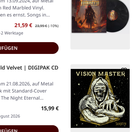
am 13.09.2024, auf Metal
 Red Marbled Vinyl.
en es ernst. Songs in…
Verkaufspreis:
Regulärer Preis:
21,59 €
23,99 €
(-10%)
1-2 Werktage
UFÜGEN
ld Velvet | DIGIPAK CD
am 21.08.2026, auf Metal
k mit Standard-Cover
. The Night Eternal…
Regulärer Preis:
15,99 €
ugust 2026
UFÜGEN