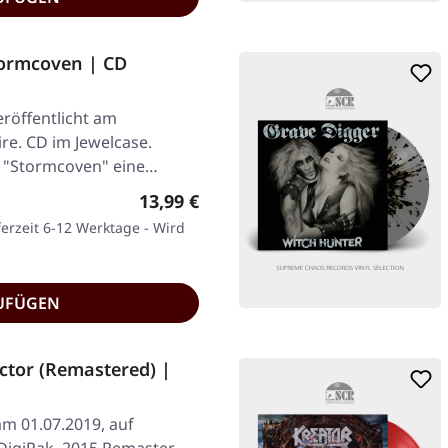
ormcoven | CD
röffentlicht am
re. CD im Jewelcase.
t "Stormcoven" eine
Regulärer Preis:
13,99 €
ferzeit 6-12 Werktage - Wird
UFÜGEN
ctor (Remastered) |
am 01.07.2019, auf