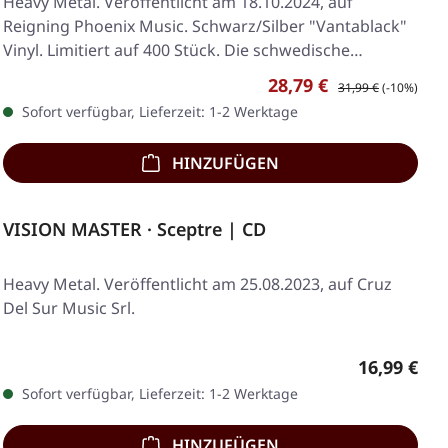
Heavy Metal. Veröffentlicht am 18.10.2024, auf
Reigning Phoenix Music. Schwarz/Silber "Vantablack"
Vinyl. Limitiert auf 400 Stück. Die schwedische…
Verkaufspreis:
Regulärer Preis:
28,79 €
31,99 €
(-10%)
Sofort verfügbar, Lieferzeit: 1-2 Werktage
HINZUFÜGEN
VISION MASTER · Sceptre | CD
Heavy Metal. Veröffentlicht am 25.08.2023, auf Cruz
Del Sur Music Srl.
Regulärer 
16,99 €
Sofort verfügbar, Lieferzeit: 1-2 Werktage
HINZUFÜGEN