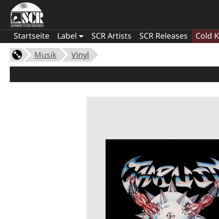
Startseite
Label
SCR Artists
SCR Releases
Cold K
Musik
Vinyl