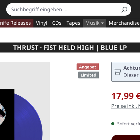
nife Releases
Vinyl
CDs
Tapes
Musik
Merchandise
THRUST · FIST HELD HIGH | BLUE LP
Angebot
Achtun
Dieser 
Limited
Verkaufspre
17,99 
Preise inkl.
Sofort verf