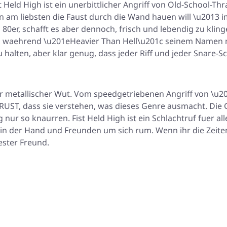
t Held High
ist ein unerbittlicher Angriff von Old-School-T
man am liebsten die Faust durch die Wand hauen will \u2013 i
 80er, schafft es aber dennoch, frisch und lebendig zu kli
be, waehrend \u201eHeavier Than Hell\u201c seinem Namen
u halten, aber klar genug, dass jeder Riff und jeder Snare-S
ger metallischer Wut. Vom speedgetriebenen Angriff von \u2
RUST, dass sie verstehen, was dieses Genre ausmacht. Die C
 nur so knaurren.
Fist Held High
ist ein Schlachtruf fuer a
 in der Hand und Freunden um sich rum. Wenn ihr die Zeite
ester Freund.