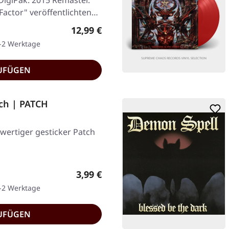
DigiPak. 2015 Remaster.
Factor" veröffentlichten…
Regulärer Preis:
12,99 €
1-2 Werktage
UFÜGEN
ch | PATCH
hwertiger gesticker Patch
Regulärer Preis:
3,99 €
1-2 Werktage
UFÜGEN