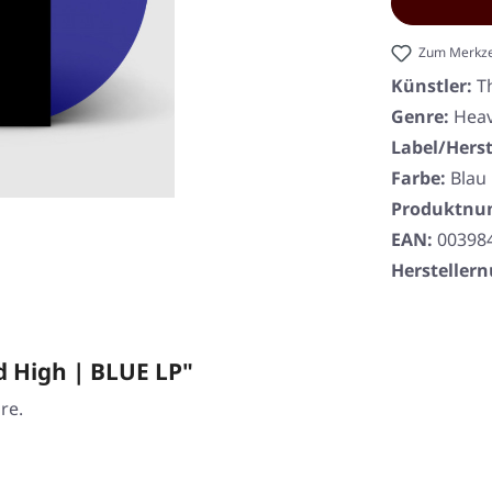
Zum Merkze
Künstler:
T
Genre:
Heav
Label/Herst
Farbe:
Blau
Produktn
EAN:
00398
Herstelle
d High | BLUE LP"
re.