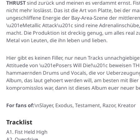
THRUST
sind zurück und meinen es verdammt ernst.
Fis
nicht mehr loslässt. Das ist die Art von Platte, bei der 
ungeschliffene Energie der Bay-Area-Szene der mittleren
\u201eMetallic Attack\u201c sind reine Adrenalinschü
macht. Die Produktion ist dreckig genug, um alles real z
Metal von Leuten, die ihn leben und lieben.
Hier gibt es keinen Filler, nur neun Tracks unnachgiebi
Attituede von \u201ePosers Will Die!\u201c beweisen TH
hammaernden Drums und Vocals, die vor Ueberzeugung
Album, das laut gehoert werden will, am besten mit Bier
kompromisslos war, dann ist dieses Album euer neuer b
For fans of:
\nSlayer, Exodus, Testament, Razor, Kreator
Tracklist
A1. Fist Held High
A2. Overdrive