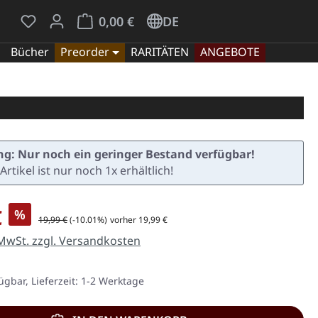
Du hast 0 Produkte auf dem Merkzettel
Warenkorb enthält 0 Positionen. Der Gesamt
0,00 €
DE
Bücher
Preorder
RARITÄTEN
ANGEBOTE
g: Nur noch ein geringer Bestand verfügbar!
Artikel ist nur noch 1x erhältlich!
is:
€
%
Regulärer Preis:
19,99 €
(-10.01%)
vorher 19,99 €
 MwSt. zzgl. Versandkosten
ügbar, Lieferzeit: 1-2 Werktage