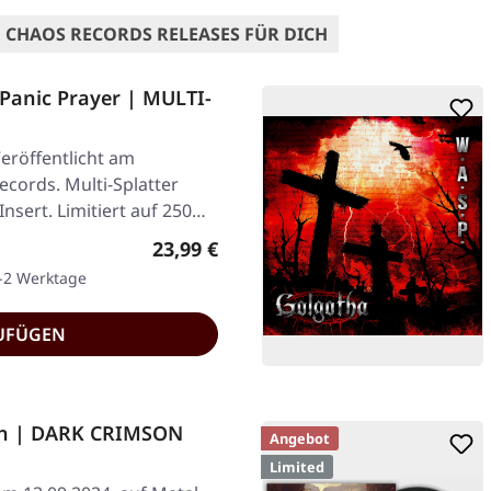
 CHAOS RECORDS RELEASES FÜR DICH
anic Prayer | MULTI-
eröffentlicht am
ecords. Multi-Splatter
Insert. Limitiert auf 250…
Regulärer Preis:
23,99 €
1-2 Werktage
UFÜGEN
son | DARK CRIMSON
Angebot
Limited