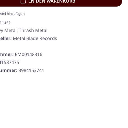
IN DEN WARENKORB
ttel hinzufügen
hrust
y Metal, Thrash Metal
eller:
Metal Blade Records
ummer:
EM00148316
41537475
rnummer:
3984153741