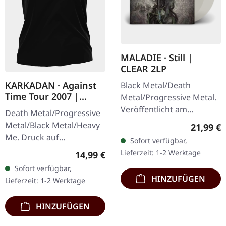
MALADIE · Still |
CLEAR 2LP
KARKADAN · Against
Black Metal/Death
Time Tour 2007 |
Metal/Progressive Metal.
GIRLIE
Veröffentlicht am
Death Metal/Progressive
10.04.2015, auf Supreme
Metal/Black Metal/Heavy
Reguläre
21,99 €
Chaos Records.
Me. Druck auf
Sofort verfügbar,
Transparentes Doppel-
Vorderseite und
Lieferzeit: 1-2 Werktage
Regulärer Preis:
14,99 €
Vinyl im schweren…
Rückseite. Front Logo,
Sofort verfügbar,
Rückseite: Tourdaten.
HINZUFÜGEN
Lieferzeit: 1-2 Werktage
100% Baumwolle
HINZUFÜGEN