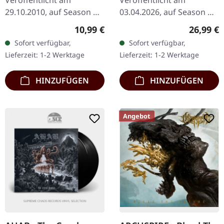
Veröffentlicht am
Veröffentlicht am
29.10.2010, auf Season Of
03.04.2026, auf Season Of
Mist. CD im Jewelcase
Mist. Schwarzes Vinyl im
Regulärer Preis:
Reguläre
10,99 €
26,99 €
Kylesa liefern mit "Spiral
Gatefold-Cover mit
Sofort verfügbar,
Sofort verfügbar,
Shadow" eine
Pantone-Silberdruck.
Lieferzeit: 1-2 Werktage
Lieferzeit: 1-2 Werktage
faszinierende Reise…
Luxuriöses Insert mit…
HINZUFÜGEN
HINZUFÜGEN
Angebot