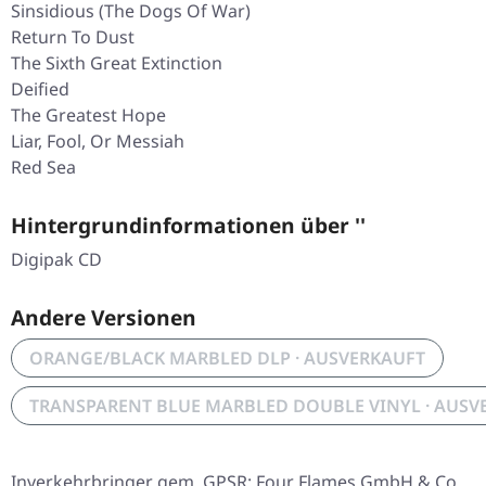
Sinsidious (The Dogs Of War)
Return To Dust
The Sixth Great Extinction
Deified
The Greatest Hope
Liar, Fool, Or Messiah
Red Sea
Hintergrundinformationen über ''
Digipak CD
Andere Versionen
ORANGE/BLACK MARBLED DLP · AUSVERKAUFT
TRANSPARENT BLUE MARBLED DOUBLE VINYL · AUSV
Inverkehrbringer gem. GPSR: Four Flames GmbH & Co.