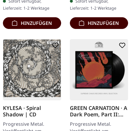
Sofort verfügbar,
Sofort verfügbar,
Doppel-Vinyl im Gatefold-
gemastertem Album und
Lieferzeit: 1-2 Werktage
Lieferzeit: 1-2 Werktage
Cover…
Bonus-CD im DigiPak.…
HINZUFÜGEN
HINZUFÜGEN
KYLESA · Spiral
GREEN CARNATION · A
Shadow | CD
Dark Poem, Part II:
Sanguis | BLACK LP
Progressive Metal.
Progressive Metal.