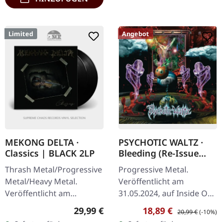
Limited
Angebot
MEKONG DELTA ·
PSYCHOTIC WALTZ ·
Classics | BLACK 2LP
Bleeding (Re-Issue
2024) | DIGIPAK 2CD
Thrash Metal/Progressive
Progressive Metal.
Metal/Heavy Metal.
Veröffentlicht am
Veröffentlicht am
31.05.2024, auf Inside Out
25.01.2023, auf The Devil's
Music. Re-Release als
Regulärer Preis:
Verkaufspreis:
Regulärer Preis:
29,99 €
18,89 €
20,99 €
(-10%)
Elixirs Records. Schwarzes
Doppel-CD mit neu