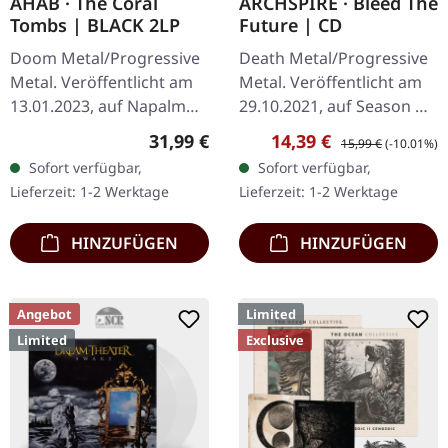
AHAB · The Coral
ARCHSPIRE · Bleed The
Tombs | BLACK 2LP
Future | CD
Doom Metal/Progressive
Death Metal/Progressive
Metal. Veröffentlicht am
Metal. Veröffentlicht am
13.01.2023, auf Napalm
29.10.2021, auf Season Of
Records. Schwarzes
Mist. Jewelcase CD. Mit
Regulärer Preis:
Verkaufspreis:
Regulärer Preis:
31,99 €
14,39 €
15,99 €
(-10.01%)
Doppel-Vinyl im Gatefold-
ihrem neuen Album
Sofort verfügbar,
Sofort verfügbar,
Cover. Ahab kehrt mit
'Bleed the Future' setzt…
Lieferzeit: 1-2 Werktage
Lieferzeit: 1-2 Werktage
"The Coral…
HINZUFÜGEN
HINZUFÜGEN
Angebot
Limited
Limited
Exclusive