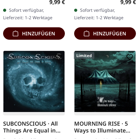
Regulärer Preis:
Regulär
9,99 €
9,99 €
Erstauflage als CD im
DigiPak-Auflage von nur
Sofort verfügbar,
Sofort verfügbar,
DigiPak. Schnall Dich an,…
300 handnummerierten
Lieferzeit: 1-2 Werktage
Lieferzeit: 1-2 Werktage
Exemplaren!…
HINZUFÜGEN
HINZUFÜGEN
Limited
SUBCONSCIOUS · All
MOURNING RISE · 5
Things Are Equal in
Ways to Illuminate
Death | CD
Silence | DIGIPAK CD