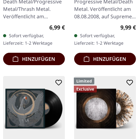
Death Metal/Progressive
Progressive Metal/Death
Metal/Thrash Metal.
Metal. Veröffentlicht am
Veröffentlicht am
08.08.2008, auf Supreme
08.08.2008, auf Supreme
Chaos Records. Limitierte
Regulärer Preis:
Regulär
6,99 €
9,99 €
Chaos Records. CD im
CD-Version im DigiPak mit
Sofort verfügbar,
Sofort verfügbar,
Jewelcase mit 8-seitigem
12-seitgem Booklet.…
Lieferzeit: 1-2 Werktage
Lieferzeit: 1-2 Werktage
Booklet.…
HINZUFÜGEN
HINZUFÜGEN
Limited
Exclusive