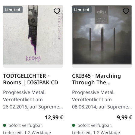
Limited
Limited
TODTGELICHTER ·
CRIB45 · Marching
Rooms | DIGIPAK CD
Through The
Borderlines | DIGIPAK
Progressive Metal.
Progressive Metal.
CD
Veröffentlicht am
Veröffentlicht am
26.02.2016, auf Supreme
08.08.2014, auf Supreme
Chaos Records. Limitierte
Chaos Records. Limitierte
Regulärer Preis:
Regulär
12,99 €
9,99 €
CD im DigiPak.
CD im DigiPak. CRIB45 aus
Sofort verfügbar,
Sofort verfügbar,
Hinreißender Avantgarde
Finnland sind ein kleiner
Lieferzeit: 1-2 Werktage
Lieferzeit: 1-2 Werktage