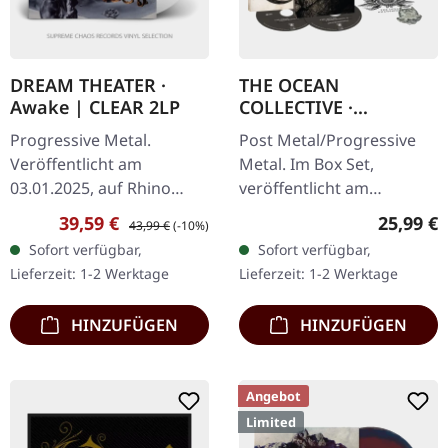
DREAM THEATER ·
THE OCEAN
Awake | CLEAR 2LP
COLLECTIVE ·
Phanerozoic II:
Progressive Metal.
Post Metal/Progressive
Mesozoic | Cenozoic |
Veröffentlicht am
Metal. Im Box Set,
EXCLUSIVE 2CD
03.01.2025, auf Rhino
veröffentlicht am
BOXSET
Entertainment. Clear
25.09.2020, auf Metal
Verkaufspreis:
Regulärer Preis:
Reguläre
39,59 €
25,99 €
43,99 €
(-10%)
Doppel-Vinyl im Gatefold-
Blade Records. Deluxe
Sofort verfügbar,
Sofort verfügbar,
Cover, limitierte Auflage.
Edition, CD-Boxset-
Lieferzeit: 1-2 Werktage
Lieferzeit: 1-2 Werktage
Das Album "Awake"…
Komplettierungs-Paket,…
HINZUFÜGEN
HINZUFÜGEN
Angebot
Limited