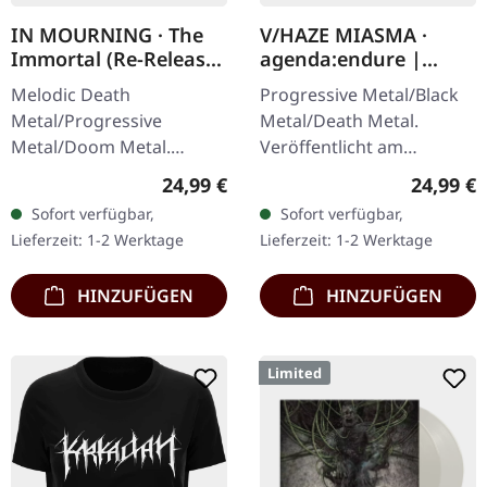
IN MOURNING · The
V/HAZE MIASMA ·
Immortal (Re-Release)
agenda:endure |
| BLACK LP
SPLATTER LP
Melodic Death
Progressive Metal/Black
Metal/Progressive
Metal/Death Metal.
Metal/Doom Metal.
Veröffentlicht am
Veröffentlicht am
08.12.2023, auf Supreme
Regulärer Preis:
Reguläre
24,99 €
24,99 €
27.03.2026, auf Supreme
Chaos Records. SCR
Sofort verfügbar,
Sofort verfügbar,
Chaos Records.
Exklusives Ultra
Lieferzeit: 1-2 Werktage
Lieferzeit: 1-2 Werktage
Schwarzes Vinyl mit
Clear/Silber/Gold/Schwar
Insert. Zweite Auflage…
z…
HINZUFÜGEN
HINZUFÜGEN
Limited