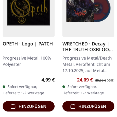
OPETH · Logo | PATCH
WRETCHED · Decay |
THE TRUTH OXBLOOD
BLUE SILVER LP
Progressive Metal. 100%
Progressive Metal/Death
Polyester
Metal. Veröffentlicht am
17.10.2025, auf Metal
Blade Records.
Regulärer Preis:
Verkaufspreis:
Regulärer Preis
4,99 €
24,69 €
25,99 €
(-5%)
Dunkelrot/Blau/Silber
Sofort verfügbar,
Sofort verfügbar,
"The Truth" Vinyl mit
Lieferzeit: 1-2 Werktage
Lieferzeit: 1-2 Werktage
Insert und…
HINZUFÜGEN
HINZUFÜGEN