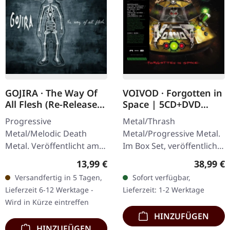
GOJIRA · The Way Of
VOIVOD · Forgotten in
All Flesh (Re-Release)
Space | 5CD+DVD
| CD
BOXSET
Progressive
Metal/Thrash
Metal/Melodic Death
Metal/Progressive Metal.
Metal. Veröffentlicht am
Im Box Set, veröffentlicht
10.10.2013, auf Listenable
am 29.07.2022, auf
Regulärer Preis:
Reguläre
13,99 €
38,99 €
Records. CD im Jewelcase.
Sanctuary Records.
Versandfertig in 5 Tagen,
Sofort verfügbar,
Gojira liefern mit „The
Spezielles 5CD+DVD Set,
Lieferzeit 6-12 Werktage -
Lieferzeit: 1-2 Werktage
Way Of All…
Zusammenstellung der…
Wird in Kürze eintreffen
HINZUFÜGEN
HINZUFÜGEN