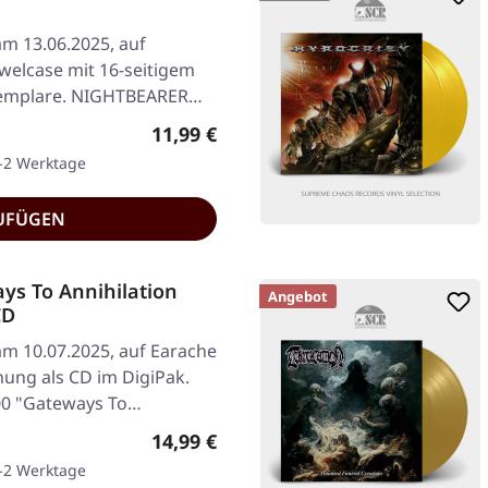
am 13.06.2025, auf
welcase mit 16-seitigem
 Exemplare. NIGHTBEARER…
Regulärer Preis:
11,99 €
1-2 Werktage
UFÜGEN
s To Annihilation
Angebot
CD
am 10.07.2025, auf Earache
hung als CD im DigiPak.
000 "Gateways To…
Regulärer Preis:
14,99 €
1-2 Werktage