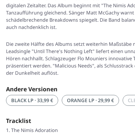
digitalen Zeitalter. Das Album beginnt mit "The Nimis Ad
Tanzaufführung gleichend. Sänger Matt McGachy warnt v
schädelbrechende Breakdowns spiegelt. Die Band balanci
auch nachdenklich ist.
Die zweite Hälfte des Albums setzt weiterhin Maßstäbe m
Leadsingle "Until There's Nothing Left" liefert einen u
Hören nachhallt. Schlagzeuger Flo Mouniers innovative T
präsentiert werden. "Malicious Needs", als Schlusstrack
der Dunkelheit auflöst.
Andere Versionen
BLACK LP · 33,99 €
ORANGE LP · 29,99 €
CL
Tracklist
The Nimis Adoration