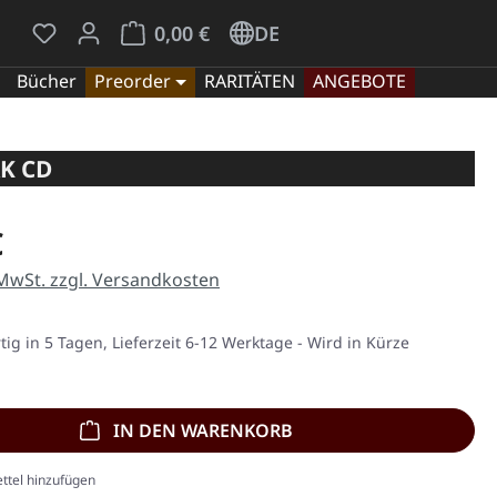
Du hast 0 Produkte auf dem Merkzettel
Warenkorb enthält 0 Positionen. Der Gesamt
0,00 €
DE
Bücher
Preorder
RARITÄTEN
ANGEBOTE
AK CD
eis:
€
 MwSt. zzgl. Versandkosten
ig in 5 Tagen, Lieferzeit 6-12 Werktage - Wird in Kürze
IN DEN WARENKORB
ttel hinzufügen