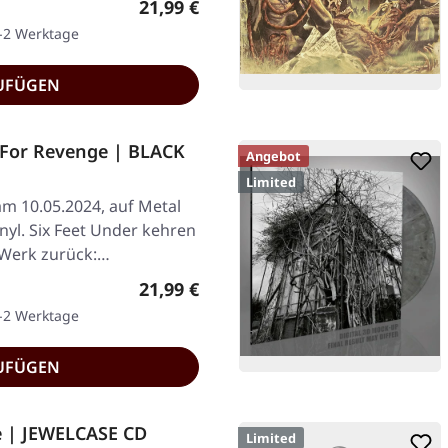
Regulärer Preis:
21,99 €
1-2 Werktage
UFÜGEN
g For Revenge | BLACK
Angebot
Limited
am 10.05.2024, auf Metal
nyl. Six Feet Under kehren
 Werk zurück:…
Regulärer Preis:
21,99 €
1-2 Werktage
UFÜGEN
 | JEWELCASE CD
Limited