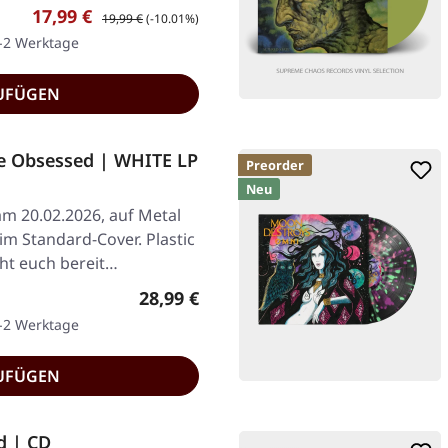
Verkaufspreis:
Regulärer Preis:
17,99 €
19,99 €
(-10.01%)
1-2 Werktage
UFÜGEN
e Obsessed | WHITE LP
Preorder
Neu
am 20.02.2026, auf Metal
im Standard-Cover. Plastic
ht euch bereit…
Regulärer Preis:
28,99 €
1-2 Werktage
UFÜGEN
d | CD