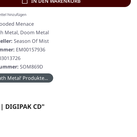
IN DEN WARENKORB
ttel hinzufügen
ooded Menace
h Metal, Doom Metal
eller:
Season Of Mist
ummer:
EM00157936
03013726
rnummer:
SOM869D
th Metal‘ Produkte...
| DIGIPAK CD"