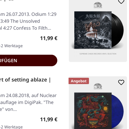
 am 26.07.2013. Odium 1:29
3:49 The Unsolved
l 4:27 Confess To Filth…
Regulärer Preis:
11,99 €
1-2 Werktage
UFÜGEN
 of setting ablaze |
Angebot
am 24.08.2018, auf Nuclear
tauflage im DigiPak. "The
ze" von…
Regulärer Preis:
11,99 €
1-2 Werktage