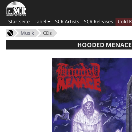
Startseite
Label
SCR Artists
SCR Releases
Cold K
Musik
CDs
HOODED MENACE 