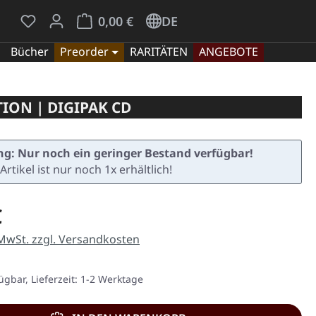
Du hast 0 Produkte auf dem Merkzettel
Warenkorb enthält 0 Positionen. Der Gesamt
0,00 €
DE
Bücher
Preorder
RARITÄTEN
ANGEBOTE
ON | DIGIPAK CD
g: Nur noch ein geringer Bestand verfügbar!
Artikel ist nur noch 1x erhältlich!
eis:
€
 MwSt. zzgl. Versandkosten
ügbar, Lieferzeit: 1-2 Werktage