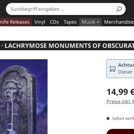
nife Releases
Vinyl
CDs
Tapes
Musik
Merchandise
· LACHRYMOSE MONUMENTS OF OBSCURATI
Achtun
Dieser 
Regulärer Pr
14,99 
Preise inkl.
Sofort verf