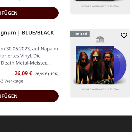
UFÜGEN
gnum | BLUE/BLACK
Limited
 am 30.06.2023, auf Napalm
riertes Vinyl. Die
 Death Metal-Meister…
Verkaufspreis:
Regulärer Preis:
26,09 €
28,99 €
(-10%)
1-2 Werktage
UFÜGEN