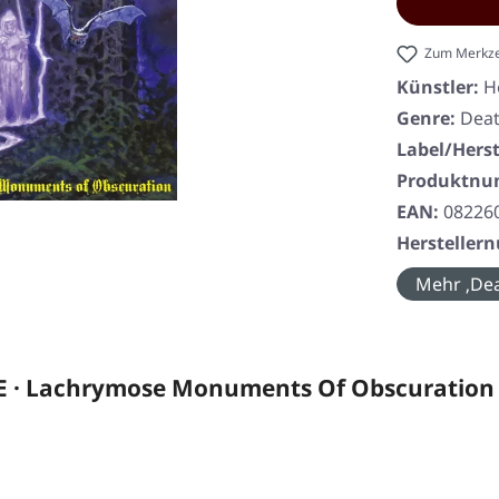
Zum Merkze
Künstler:
H
Genre:
Deat
Label/Herst
Produktn
EAN:
08226
Herstelle
Mehr ‚Dea
· Lachrymose Monuments Of Obscuration 