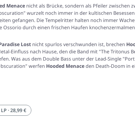
ed Menace
nicht als Brücke, sondern als Pfeiler zwischen
scuration"
wurzelt noch immer in der kultischen Besessenh
eiten gefangen. Die Tempelritter halten noch immer Wach
de Ossorio durch einen frischen Haufen knochenzermalmen
Paradise Lost
nicht spurlos verschwunden ist, brechen
Ho
tal-Einfluss nach Hause, den die Band mit
"The Tritonus Be
efen. Was aus dem Double Bass unter der Lead-Single
"Port
bscuration"
werfen
Hooded Menace
den Death-Doom in ei
LP · 28,99 €