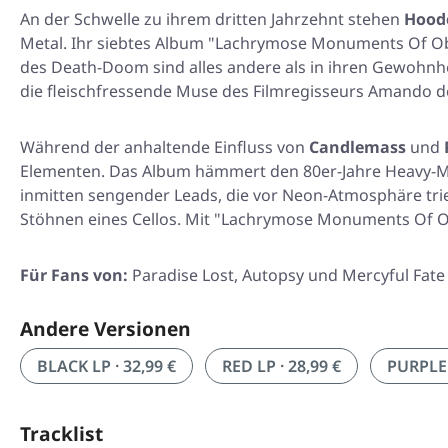
An der Schwelle zu ihrem dritten Jahrzehnt stehen
Hood
Metal. Ihr siebtes Album
"Lachrymose Monuments Of Ob
des Death-Doom sind alles andere als in ihren Gewohnh
die fleischfressende Muse des Filmregisseurs Amando 
Während der anhaltende Einfluss von
Candlemass
und
Elementen. Das Album hämmert den 80er-Jahre Heavy-Me
inmitten sengender Leads, die vor Neon-Atmosphäre tri
Stöhnen eines Cellos. Mit
"Lachrymose Monuments Of O
Für Fans von:
Paradise Lost, Autopsy und Mercyful Fate
Andere Versionen
BLACK LP · 32,99 €
RED LP · 28,99 €
PURPLE 
Tracklist