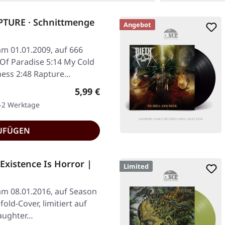
TURE · Schnittmenge
Angebot
am 01.01.2009, auf 666
 Of Paradise 5:14 My Cold
ness 2:48 Rapture…
Regulärer Preis:
5,99 €
1-2 Werktage
UFÜGEN
xistence Is Horror |
Limited
 am 08.01.2016, auf Season
fold-Cover, limitiert auf
Daughter…