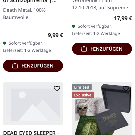
Veröffentlicht am
GIRLIE
12.10.2018, auf Supreme
Death Metal. 100%
Chaos Records.
Baumwolle
Reguläre
17,99 €
Transparent rot mit
Sofort verfügbar,
schwarz marmoriert und
Lieferzeit: 1-2 Werktage
Regulärer Preis:
9,99 €
Erzketzer Patch, limitiert
Sofort verfügbar,
auf 100…
HINZUFÜGEN
Lieferzeit: 1-2 Werktage
HINZUFÜGEN
Limited
Exclusive
DEAD EYED SLEEPER ·