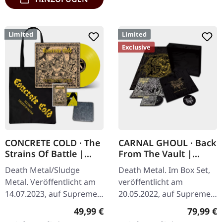
Limited
Limited
Exclusive
CONCRETE COLD · The
CARNAL GHOUL · Back
Strains Of Battle |
From The Vault |
VINYL BUNDLE
WOODEN BOX SET
Death Metal/Sludge
Death Metal. Im Box Set,
Metal. Veröffentlicht am
veröffentlicht am
14.07.2023, auf Supreme
20.05.2022, auf Supreme
Chaos Records. SCR-
Chaos Records. Extrem
Regulärer Preis:
Reguläre
49,99 €
79,99 €
exklusives Bundle, 50
schwere schwarze