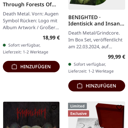
Through Forests Of
Nonentities Bug Zip |
Death Metal. Vorn: Augen
HSW ZIP L
BENIGHTED ·
Symbol Rücken: Logo mit
Identisick and Insane
Album Artwork / Großer
Cephalic Production |
Death Metal/Grindcore.
stilisierter Käfer 80%
INSANE WOODEN
Regulärer Preis:
18,99 €
Im Box Set, veröffentlicht
Baumwolle, 20% Polyester
BOXSET
Sofort verfügbar,
am 22.03.2024, auf
Lieferzeit: 1-2 Werktage
Supreme Chaos Records.
Reguläre
99,99 €
Schwere graue Holzbox
Sofort verfügbar,
HINZUFÜGEN
mit den Alben 'Identisick'
Lieferzeit: 1-2 Werktage
und…
HINZUFÜGEN
Limited
Exclusive