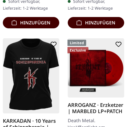
Sofort verfügbar,
Sofort verfügbar,
Exemplare, bestehend
Holzbox mit Logo und
Lieferzeit: 1-2 Werktage
Lieferzeit: 1-2 Werktage
aus: · Gelbes Vinyl…
Nummerierung,…
HINZUFÜGEN
HINZUFÜGEN
Limited
Exclusive
ARROGANZ · Erzketzer
| MARBLED LP+PATCH
KARKADAN · 10 Years
Death Metal.
of Schizophrenia |