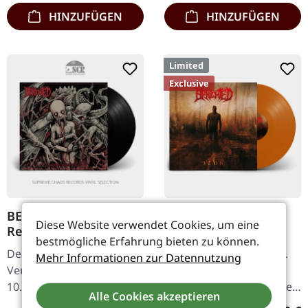
Cattle…
zurück…
HINZUFÜGEN
HINZUFÜGEN
Limited
Exclusive
BENIGHTED · Obscene
BENIGHTED · Icon |
Diese Website verwendet Cookies, um eine
Repressed | BLACK LP
ORANGE LP
bestmögliche Erfahrung bieten zu können.
Death Metal.
Death Metal/Grindcore.
Mehr Informationen zur Datennutzung
Veröffentlicht am
Veröffentlicht am
10.04.2020, auf Season Of
23.02.2024, auf Supreme
Alle Cookies akzeptieren
Mist. Schwarzes Vinyl im
Chaos Records. Orange