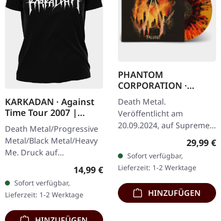
PHANTOM
CORPORATION ·
Fallout | FIRE
KARKADAN · Against
Death Metal.
SPLATTER LP
Time Tour 2007 |
Veröffentlicht am
GIRLIE
20.09.2024, auf Supreme
Death Metal/Progressive
Chaos Records. SCR-
Metal/Black Metal/Heavy
Reguläre
29,99 €
exklusives 'Fire Splatter'
Me. Druck auf
Sofort verfügbar,
Vinyl mit Insert, limitiert
Vorderseite und
Lieferzeit: 1-2 Werktage
Regulärer Preis:
14,99 €
auf 150…
Rückseite. Front Logo,
Sofort verfügbar,
Rückseite: Tourdaten.
HINZUFÜGEN
Lieferzeit: 1-2 Werktage
100% Baumwolle
HINZUFÜGEN