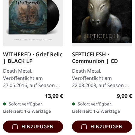
WITHERED · Grief Relic
SEPTICFLESH ·
| BLACK LP
Communion | CD
Death Metal.
Death Metal.
Veröffentlicht am
Veröffentlicht am
27.05.2016, auf Season Of
22.03.2008, auf Season Of
Mist Underground
Mist. CD im Jewelcase. Die
Regulärer Preis:
Regulär
13,99 €
9,99 €
Activists. Schwarzes Vinyl.
griechischen
Sofort verfügbar,
Sofort verfügbar,
Withered liefern mit
symphonischen Death
Lieferzeit: 1-2 Werktage
Lieferzeit: 1-2 Werktage
"Grief Relic" ein…
Metal Giganten
Septicflesh…
HINZUFÜGEN
HINZUFÜGEN