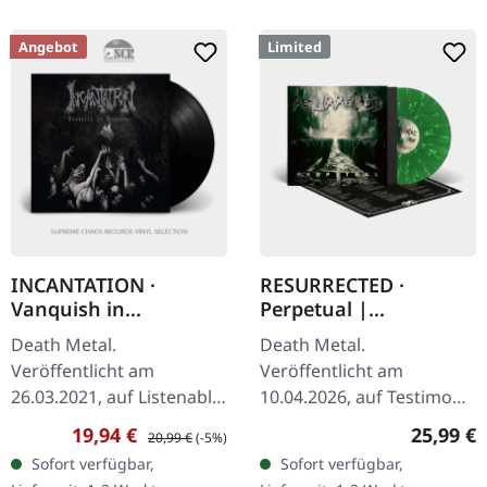
Angebot
Limited
INCANTATION ·
RESURRECTED ·
Vanquish in
Perpetual |
Vengeance | BLACK LP
GREEN/WHITE
Death Metal.
Death Metal.
SPLATTER LP
Veröffentlicht am
Veröffentlicht am
26.03.2021, auf Listenable
10.04.2026, auf Testimony
Records. Schwarzes Vinyl
Records. Grünes Vinyl mit
Verkaufspreis:
Regulärer Preis:
Reguläre
19,94 €
25,99 €
20,99 €
(-5%)
im Standard-Cover.
weißen Splattern im
Sofort verfügbar,
Sofort verfügbar,
Incantations neuntes
Standard-Cover. Enthält 2-