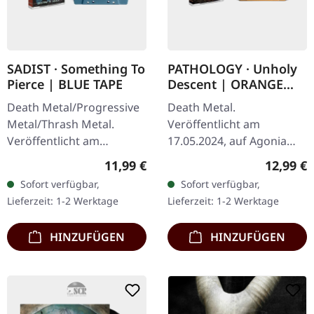
SADIST · Something To
PATHOLOGY · Unholy
Pierce | BLUE TAPE
Descent | ORANGE
TAPE
Death Metal/Progressive
Death Metal.
Metal/Thrash Metal.
Veröffentlicht am
Veröffentlicht am
17.05.2024, auf Agonia
07.03.2025, auf Agonia
Records. Orangefarbene
Regulärer Preis:
Reguläre
11,99 €
12,99 €
Records. Blaue Kassette,
Musik-Kassette.
Sofort verfügbar,
Sofort verfügbar,
limitiert auf 150
Pathology kehren mit
Lieferzeit: 1-2 Werktage
Lieferzeit: 1-2 Werktage
Exemplare. Nach ihrem…
ihrem neuesten
vernichtenden Werk…
HINZUFÜGEN
HINZUFÜGEN