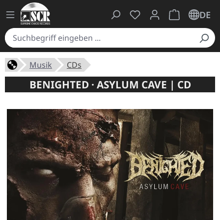
Du hast 0 Produkte auf
Warenkorb ent
DE
Musik
CDs
BENIGHTED · ASYLUM CAVE | CD