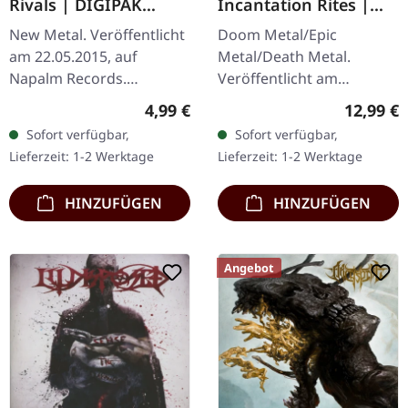
Rivals | DIGIPAK
Incantation Rites |
CD+DVD
JEWELCASE CD
New Metal. Veröffentlicht
Doom Metal/Epic
am 22.05.2015, auf
Metal/Death Metal.
Napalm Records.
Veröffentlicht am
Limitierte Auflage als CD
15.03.2024, auf Supreme
Regulärer Preis:
Reguläre
4,99 €
12,99 €
im DigiPak mit Making-Of
Chaos Records. Neue
Sofort verfügbar,
Sofort verfügbar,
auf DVD. Nach einer
Version als CD im
Lieferzeit: 1-2 Werktage
Lieferzeit: 1-2 Werktage
dreizehnjährigen…
Jewelcase mit 8-seitigem
Booklet.…
HINZUFÜGEN
HINZUFÜGEN
Angebot