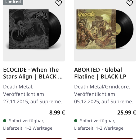
Limited
ECOCIDE · When The
ABORTED · Global
Stars Align | BLACK 7"
Flatline | BLACK LP
EP
Death Metal.
Death Metal/Grindcore.
Veröffentlicht am
Veröffentlicht am
27.11.2015, auf Supreme
05.12.2025, auf Supreme
Chaos Records. Schweres
Chaos Records.
Regulärer Preis:
Reguläre
8,99 €
25,99 €
schwarzes 7" Vinyl im
Schwarzes Vinyl im
Sofort verfügbar,
Sofort verfügbar,
dicken Cover. Limitiert auf
Gatefold-Cover. Vinyl-
Lieferzeit: 1-2 Werktage
Lieferzeit: 1-2 Werktage
200 handnummerierte…
Spezifikationen: ·
Schweres,…