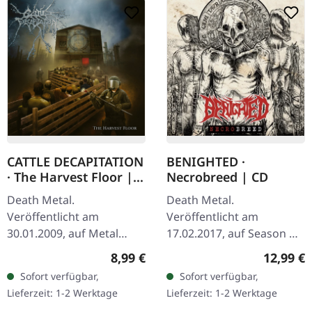
CATTLE DECAPITATION
BENIGHTED ·
· The Harvest Floor |
Necrobreed | CD
CD
Death Metal.
Death Metal.
Veröffentlicht am
Veröffentlicht am
30.01.2009, auf Metal
17.02.2017, auf Season Of
Blade Records. CD im
Mist. CD im Jewelcase.
Regulärer Preis:
Reguläre
8,99 €
12,99 €
Jewelcase. Veröffentlicht
Purer Wahnsinn
Sofort verfügbar,
Sofort verfügbar,
im Jahr 2009 ist "The
entfesselt! Benighted
Lieferzeit: 1-2 Werktage
Lieferzeit: 1-2 Werktage
Harvest Floor" von
kehren mit „Necrobreed"