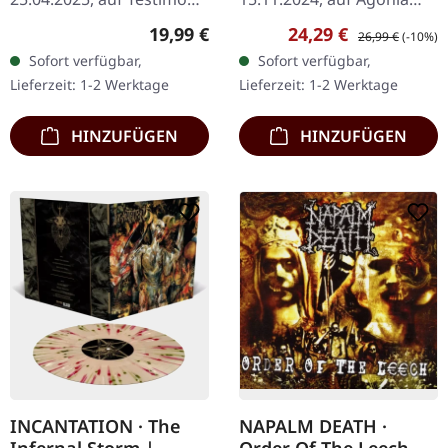
Records. Schwarzes Vinyl,
Records. Klares Vinyl mit
Regulärer Preis:
Verkaufspreis:
Regulärer Preis:
19,99 €
24,29 €
26,99 €
(-10%)
180g im gefütterten
rotem Rauch + Bonus-
Sofort verfügbar,
Sofort verfügbar,
Innenhülle mit Beilage
DVD, limitiert auf 100
Lieferzeit: 1-2 Werktage
Lieferzeit: 1-2 Werktage
und Schutzhülle.…
Exemplare. "Four
Decades…
HINZUFÜGEN
HINZUFÜGEN
INCANTATION · The
NAPALM DEATH ·