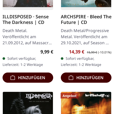
ILLDISPOSED · Sense
ARCHSPIRE · Bleed The
The Darkness | CD
Future | CD
Death Metal.
Death Metal/Progressive
Veröffentlicht am
Metal. Veröffentlicht am
21.09.2012, auf Massacre
29.10.2021, auf Season Of
Records. CD im Jewelcase.
Mist. Jewelcase CD. Mit
Regulärer Preis:
Verkaufspreis:
Regulärer Preis:
9,99 €
14,39 €
15,99 €
(-10.01%)
Illdisposed liefern mit
ihrem neuen Album
Sofort verfügbar,
Sofort verfügbar,
ihrem siebten Vollalbum
'Bleed the Future' setzt…
Lieferzeit: 1-2 Werktage
Lieferzeit: 1-2 Werktage
ein vernichtendes…
HINZUFÜGEN
HINZUFÜGEN
Angebot