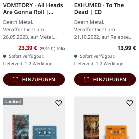
VOMITORY · All Heads
EXHUMED · To The
Are Gonna Roll |
Dead | CD
BLACK LP
Death Metal.
Death Metal.
Veröffentlicht am
Veröffentlicht am
26.05.2023, auf Metal
21.10.2022, auf Relapse
Blade Records. Schwarzes
Records. CD im Jewelcase.
Verkaufspreis:
Regulärer Preis:
Reguläre
23,39 €
13,99 €
25,99 €
(-10%)
Vinyl im Standard-Cover.
Exhumed kehren mit
Sofort verfügbar,
Sofort verfügbar,
Die schwedischen Death
ihrem achten
Lieferzeit: 1-2 Werktage
Lieferzeit: 1-2 Werktage
Metal-Legenden
Studioalbum "To The
Vomitory…
Dead" zurück und…
HINZUFÜGEN
HINZUFÜGEN
Limited