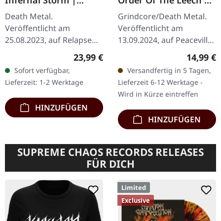
Infernal Storm |
Order Of The Leech |
GOLD/SWAMP/GREEN/
CD
Death Metal.
Grindcore/Death Metal.
RED/WHITE SPLATTER
Veröffentlicht am
Veröffentlicht am
LP
25.08.2023, auf Relapse
13.09.2024, auf Peaceville
Records.
Records. CD im Jewelcase.
Regulärer Preis:
Reguläre
23,99 €
14,99 €
Gold/Sumpf/grün/rot/wei
Napalm Death liefern mit
Sofort verfügbar,
Versandfertig in 5 Tagen,
ßes Splatter-Vinyl im
"Order Of The Leech"
Lieferzeit: 1-2 Werktage
Lieferzeit 6-12 Werktage -
Standard-Cover.
einen…
Wird in Kürze eintreffen
Incantation kehren mit…
HINZUFÜGEN
HINZUFÜGEN
SUPREME CHAOS RECORDS RELEASES
FÜR DICH
Limited
Exclusive