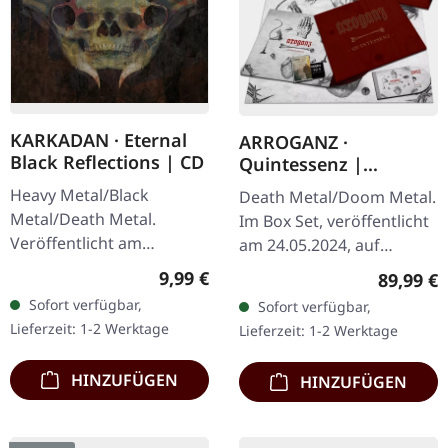
KARKADAN · Eternal
ARROGANZ ·
Black Reflections | CD
Quintessenz |
WOODEN BOX SET
Heavy Metal/Black
Death Metal/Doom Metal.
Metal/Death Metal.
Im Box Set, veröffentlicht
Veröffentlicht am
am 24.05.2024, auf
19.01.2002, auf Supreme
Supreme Chaos Records.
Regulärer Preis:
9,99 €
Reguläre
89,99 €
Chaos Records. CD im
Ultra schwere,
Sofort verfügbar,
Sofort verfügbar,
Jewelcase. Neuauflage mit
handgearbeitete Holzbox
Lieferzeit: 1-2 Werktage
Lieferzeit: 1-2 Werktage
neuem Artwork,…
mit graviertem…
HINZUFÜGEN
HINZUFÜGEN