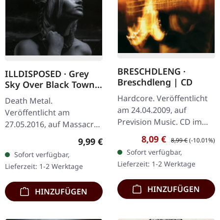
BRESCHDLENG ·
ILLDISPOSED · Grey
Breschdleng | CD
Sky Over Black Town |
CD
Hardcore. Veröffentlicht
Death Metal.
am 24.04.2009, auf
Veröffentlicht am
Prevision Music. CD im
27.05.2016, auf Massacre
Jewelcase. Die
Records. CD im Jewelcase.
Verkaufspreis:
Regulärer Preis:
8,09 €
Regulärer Preis:
9,99 €
8,99 €
(-10.01%)
Süddeutschen
Als die dänischen Death
Sofort verfügbar,
Sofort verfügbar,
Breschdleng sind ohne
Metal-Giganten
Lieferzeit: 1-2 Werktage
Lieferzeit: 1-2 Werktage
Zweifel einzigartig. Mit…
Illdisposed 2016 ihr
Werk…
HINZUFÜGEN
HINZUFÜGEN