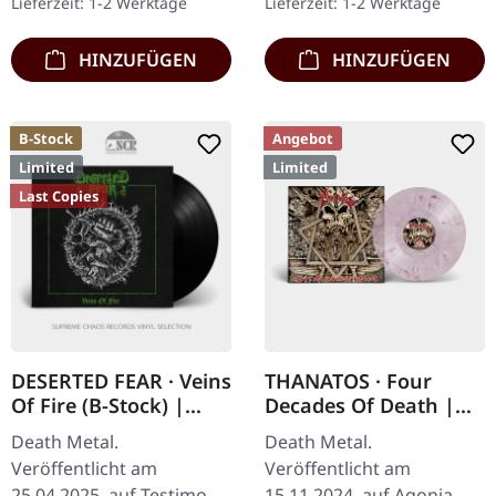
Lieferzeit: 1-2 Werktage
Lieferzeit: 1-2 Werktage
Album "Vanquish in…
seitiges Insert und…
HINZUFÜGEN
HINZUFÜGEN
B-Stock
Angebot
Limited
Limited
Last Copies
DESERTED FEAR · Veins
THANATOS · Four
Of Fire (B-Stock) |
Decades Of Death |
BLACK LP
CLEAR/RED SMOKE
Death Metal.
Death Metal.
LP+DVD
Veröffentlicht am
Veröffentlicht am
25.04.2025, auf Testimony
15.11.2024, auf Agonia