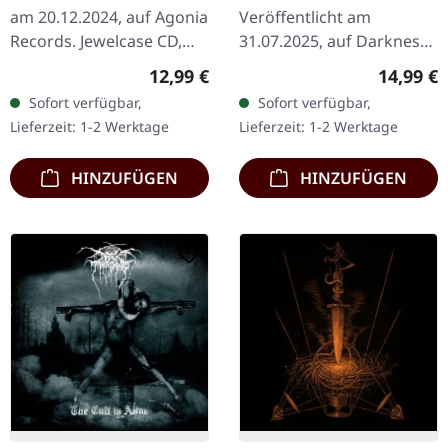
(Remastered ) | CD
Phallustein | BLACK
am 20.12.2024, auf Agonia
Veröffentlicht am
TAPE
Records. Jewelcase CD,
31.07.2025, auf Darkness
Remasterte Ausgabe
Shall Rise Productions.
Regulärer Preis:
Reguläre
12,99 €
14,99 €
"Into the Infernal Regions
Schwarze Kassette, 5-
Sofort verfügbar,
Sofort verfügbar,
of the Ancient Cult" ist…
Panel-Cover, limitiert auf
Lieferzeit: 1-2 Werktage
Lieferzeit: 1-2 Werktage
500…
HINZUFÜGEN
HINZUFÜGEN