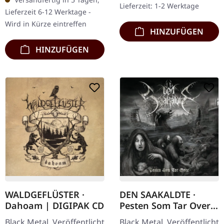
Die Götter des
Lieferzeit: 1-2 Werktage
siebte Studioalbum von
Lieferzeit 6-12 Werktage -
hellenischen…
Drudkh,…
Wird in Kürze eintreffen
HINZUFÜGEN
HINZUFÜGEN
WALDGEFLÜSTER ·
DEN SAAKALDTE ·
Dahoam | DIGIPAK CD
Pesten Som Tar Over |
CD
Black Metal. Veröffentlicht
Black Metal. Veröffentlicht