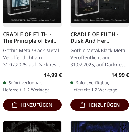
CRADLE OF FILTH ·
CRADLE OF FILTH ·
The Principle of Evil
Dusk And Her
Made Flesh | BLACK
Embrace (The Original
Gothic Metal/Black Metal.
Gothic Metal/Black Metal.
TAPE
Sin) | BLACK TAPE
Veröffentlicht am
Veröffentlicht am
31.07.2025, auf Darkness
31.07.2025, auf Darkness
Shall Rise Productions.
Shall Rise Productions.
Regulärer Preis:
Reguläre
14,99 €
14,99 €
Schwarze Kassette, 5-
Schwarze Kassette, 5-
Sofort verfügbar,
Sofort verfügbar,
Panel-Cover, limitiert auf
Panel-Cover, limitiert auf
Lieferzeit: 1-2 Werktage
Lieferzeit: 1-2 Werktage
500…
500…
HINZUFÜGEN
HINZUFÜGEN