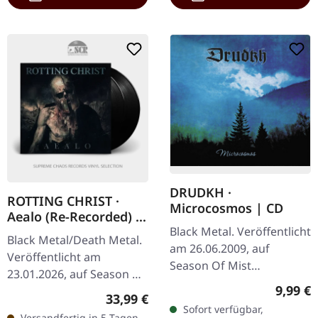
DRUDKH ·
ROTTING CHRIST ·
Microcosmos | CD
Aealo (Re-Recorded) |
Black Metal. Veröffentlicht
BLACK 2LP
Black Metal/Death Metal.
am 26.06.2009, auf
Veröffentlicht am
Season Of Mist
23.01.2026, auf Season Of
Underground Activists.
Regulär
9,99 €
Mist. Schwarzes Doppel-
Regulärer Preis:
33,99 €
Jewelcase CD.
Vinyl im Gatefold-Cover.
Sofort verfügbar,
„Microcosmos“, das
Versandfertig in 5 Tagen,