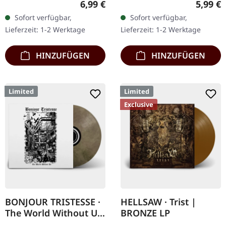
Regulärer Preis:
Regulär
6,99 €
5,99 €
Sofort verfügbar,
Sofort verfügbar,
Lieferzeit: 1-2 Werktage
Lieferzeit: 1-2 Werktage
HINZUFÜGEN
HINZUFÜGEN
Limited
Limited
Exclusive
BONJOUR TRISTESSE ·
HELLSAW · Trist |
The World Without Us
BRONZE LP
| ECO RECYCLE LP