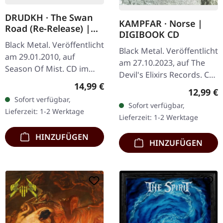
DRUDKH · The Swan
KAMPFAR · Norse |
Road (Re-Release) |
DIGIBOOK CD
CD
Black Metal. Veröffentlicht
Black Metal. Veröffentlicht
am 29.01.2010, auf
am 27.10.2023, auf The
Season Of Mist. CD im
Devil's Elixirs Records. CD
Jewelcase, 12-seitiges
Regulärer Preis:
14,99 €
im noblen Digibook,
Reguläre
12,99 €
Booklet. "The Swan
limitiert auf 333
Sofort verfügbar,
Road," das dritte Werk
Sofort verfügbar,
handnummerierte
Lieferzeit: 1-2 Werktage
der…
Lieferzeit: 1-2 Werktage
Exemplare. Aus…
HINZUFÜGEN
HINZUFÜGEN