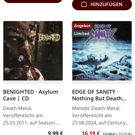
HINZUFÜGEN
Angebot
Limited
BENIGHTED · Asylum
EDGE OF SANITY ·
Cave | CD
Nothing But Death
Remains (Re-issue
Death Metal.
Melodic Death Metal.
2024) | 2CD
Veröffentlicht am
Veröffentlicht am
25.03.2011, auf Season Of
23.08.2024, auf Century
Mist. CD im Jewelcase. Die
Media Records. Limitierte
Regulärer Preis:
Verkaufspreis:
Regulärer Preis:
9,99 €
16,19 €
17,99 €
(-10.01%)