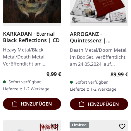
KARKADAN · Eternal
ARROGANZ ·
Black Reflections | CD
Quintessenz |
WOODEN BOX SET
Heavy Metal/Black
Death Metal/Doom Metal.
Metal/Death Metal.
Im Box Set, veröffentlicht
Veröffentlicht am
am 24.05.2024, auf
19.01.2002, auf Supreme
Supreme Chaos Records.
Regulärer Preis:
9,99 €
Reguläre
89,99 €
Chaos Records. CD im
Ultra schwere,
Sofort verfügbar,
Sofort verfügbar,
Jewelcase. Neuauflage mit
handgearbeitete Holzbox
Lieferzeit: 1-2 Werktage
Lieferzeit: 1-2 Werktage
neuem Artwork,…
mit graviertem…
HINZUFÜGEN
HINZUFÜGEN
Limited