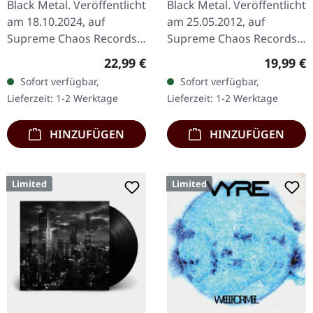
Black Metal. Veröffentlicht
Black Metal. Veröffentlicht
am 18.10.2024, auf
am 25.05.2012, auf
Supreme Chaos Records.
Supreme Chaos Records.
Eco Recycle Vinyl mit
Schweres transparent
Regulärer Preis:
Reguläre
22,99 €
19,99 €
Insert, die Farbe kann
bronze farbenes Vinyl im
Sofort verfügbar,
Sofort verfügbar,
variieren, limitiert auf
Gatefold-Cover mit
Lieferzeit: 1-2 Werktage
Lieferzeit: 1-2 Werktage
100…
exklusivem…
HINZUFÜGEN
HINZUFÜGEN
Limited
Limited