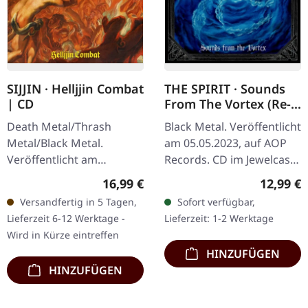
SIJJIN · Helljjin Combat
THE SPIRIT · Sounds
| CD
From The Vortex (Re-
Release) | CD
Death Metal/Thrash
Black Metal. Veröffentlicht
Metal/Black Metal.
am 05.05.2023, auf AOP
Veröffentlicht am
Records. CD im Jewelcase
25.04.2025, auf Sepulchral
mit 8-seitigem Booklet.
Regulärer Preis:
Reguläre
16,99 €
12,99 €
Voice Records. Jewelcase,
"Sounds From The
Versandfertig in 5 Tagen,
Sofort verfügbar,
12-seitiges Booklet. Vier
Vortex" von The Spirit ist
Lieferzeit 6-12 Werktage -
Lieferzeit: 1-2 Werktage
Jahre nach der…
ein…
Wird in Kürze eintreffen
HINZUFÜGEN
HINZUFÜGEN