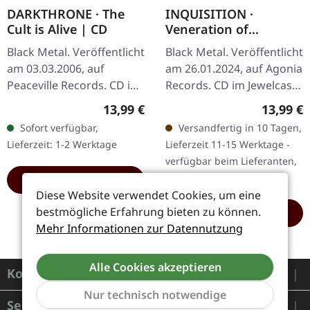
DARKTHRONE · The
INQUISITION ·
Cult is Alive | CD
Veneration of
Medieval Mysticism
Black Metal. Veröffentlicht
Black Metal. Veröffentlicht
and Cosmological
am 03.03.2006, auf
am 26.01.2024, auf Agonia
Violence | CD
Peaceville Records. CD im
Records. CD im Jewelcase.
Jewelcase. Darkthrone
Inquisition kehrt mit ihrer
Regulärer Preis:
Reguläre
13,99 €
13,99 €
entfesselten 2006 mit
mystischen Variante des
Sofort verfügbar,
Versandfertig in 10 Tagen,
„The Cult Is Alive" ein
atmosphärischen…
Lieferzeit: 1-2 Werktage
Lieferzeit 11-15 Werktage -
weiteres…
verfügbar beim Lieferanten,
wird bestellt
HINZUFÜGEN
Diese Website verwendet Cookies, um eine
bestmögliche Erfahrung bieten zu können.
HINZUFÜGEN
Mehr Informationen zur Datennutzung
Alle Cookies akzeptieren
Kontakt
Nur technisch notwendige
Service