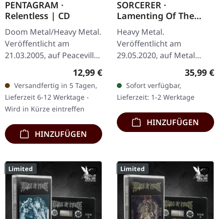
PENTAGRAM ·
SORCERER ·
Relentless | CD
Lamenting Of The
Innocent | BLACK 2LP
Doom Metal/Heavy Metal.
Heavy Metal.
Veröffentlicht am
Veröffentlicht am
21.03.2005, auf Peaceville
29.05.2020, auf Metal
Records. CD im Jewelcase.
Blade Records. Schwarzes
Regulärer Preis:
Reguläre
12,99 €
35,99 €
"Relentless" steht als
Doppel-Vinyl im Gatefold-
Versandfertig in 5 Tagen,
Sofort verfügbar,
vernichtendes Zeugnis
Cover mit Poster,
Lieferzeit 6-12 Werktage -
Lieferzeit: 1-2 Werktage
für…
Download-Code. Die…
Wird in Kürze eintreffen
HINZUFÜGEN
HINZUFÜGEN
Limited
Limited