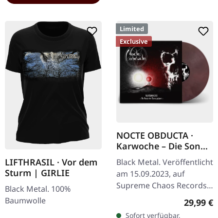
Limited
Exclusive
NOCTE OBDUCTA ·
Karwoche – Die Sonne
der Toten pulsiert |
LIFTHRASIL · Vor dem
Black Metal. Veröffentlicht
CLEAR/RED MARBLED
Sturm | GIRLIE
am 15.09.2023, auf
LP
Supreme Chaos Records.
Black Metal. 100%
Ultra
Baumwolle
Reguläre
29,99 €
Clear/Rot/Weiß/Schwarz
Sofort verfügbar,