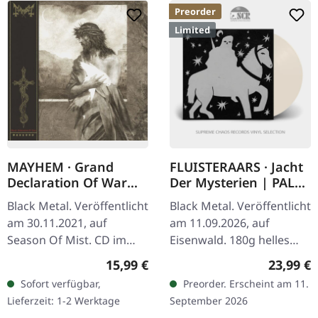
Preorder
Limited
MAYHEM · Grand
FLUISTERAARS · Jacht
Declaration Of War
Der Mysterien | PALE
(2018) | CD
BONE LP
Black Metal. Veröffentlicht
Black Metal. Veröffentlicht
am 30.11.2021, auf
am 11.09.2026, auf
Season Of Mist. CD im
Eisenwald. 180g helles
Jewelcase mit 12-seitigem
Knochen-Vinyl im
Regulärer Preis:
Reguläre
15,99 €
23,99 €
Booklet, Remixed und
Standard-Cover mit
Sofort verfügbar,
Preorder. Erscheint am 11.
Remastered 2018. Mit
solidem Rückwand-Cover
Lieferzeit: 1-2 Werktage
September 2026
ihrer kühnen…
und schwerem…