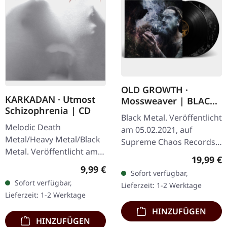
OLD GROWTH ·
KARKADAN · Utmost
Mossweaver | BLACK
Schizophrenia | CD
2LP
Black Metal. Veröffentlicht
Melodic Death
am 05.02.2021, auf
Metal/Heavy Metal/Black
Supreme Chaos Records.
Metal. Veröffentlicht am
Schwarzes Doppel-Vinyl
Reguläre
19,99 €
08.03.2004, auf Supreme
im schweren Gatefold-
Regulärer Preis:
9,99 €
Sofort verfügbar,
Chaos Records. CD im
Cover mit bedrucktem
Sofort verfügbar,
Lieferzeit: 1-2 Werktage
Jewelcase mit 16-seitigem
Insert und…
Lieferzeit: 1-2 Werktage
Booklet.…
HINZUFÜGEN
HINZUFÜGEN