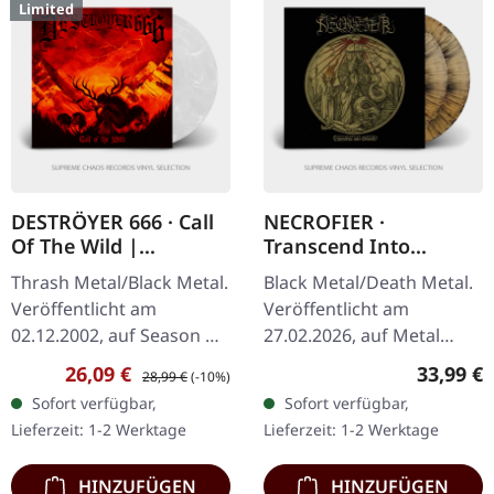
Limited
DESTRÖYER 666 · Call
NECROFIER ·
Of The Wild |
Transcend Into
CLEAR/WHITE LP
Oblivion |
Thrash Metal/Black Metal.
Black Metal/Death Metal.
GOLD/BLACK
Veröffentlicht am
Veröffentlicht am
SPLATTER 2LP
02.12.2002, auf Season Of
27.02.2026, auf Metal
Mist. Transparent/weiß
Blade Records. Golden
Verkaufspreis:
Regulärer Preis:
Reguläre
26,09 €
33,99 €
28,99 €
(-10%)
marmoriertes Vinyl mit
"Transcend" Doppel-Vinyl
Sofort verfügbar,
Sofort verfügbar,
bedruckter Innenhülle,
mit schwarzen Splattern
Lieferzeit: 1-2 Werktage
Lieferzeit: 1-2 Werktage
limitiert…
im…
HINZUFÜGEN
HINZUFÜGEN