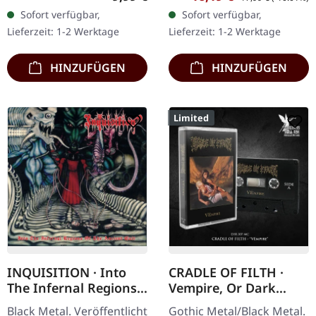
französischen Death
Deluxe Doppel-CD im
Sofort verfügbar,
Sofort verfügbar,
Metal-Wahnsinnigen
Jewelcase mit O-Card. Das
Lieferzeit: 1-2 Werktage
Lieferzeit: 1-2 Werktage
Benighted entfesseln
wegweisende…
mit…
HINZUFÜGEN
HINZUFÜGEN
Limited
INQUISITION · Into
CRADLE OF FILTH ·
The Infernal Regions
Vempire, Or Dark
Of The Ancient Cult
Faerytales In
Black Metal. Veröffentlicht
Gothic Metal/Black Metal.