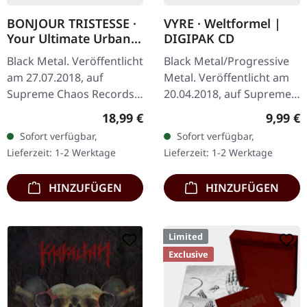
BONJOUR TRISTESSE ·
VYRE · Weltformel |
Your Ultimate Urban
DIGIPAK CD
Nightmare | BLACK LP
Black Metal. Veröffentlicht
Black Metal/Progressive
am 27.07.2018, auf
Metal. Veröffentlicht am
Supreme Chaos Records.
20.04.2018, auf Supreme
Schwarzes Vinyl mit
Chaos Records. Limitierte
Regulärer Preis:
Regulär
18,99 €
9,99 €
schwerem Cover und
Erstauflage als CD im
Sofort verfügbar,
Sofort verfügbar,
Insert, limitiert auf 200
DigiPak. Schnall Dich an,…
Lieferzeit: 1-2 Werktage
Lieferzeit: 1-2 Werktage
Exemplare.…
HINZUFÜGEN
HINZUFÜGEN
Limited
Exclusive