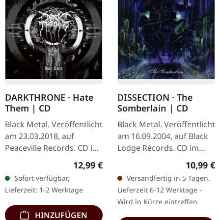
DARKTHRONE · Hate
DISSECTION · The
Them | CD
Somberlain | CD
Black Metal. Veröffentlicht
Black Metal. Veröffentlicht
am 23.03.2018, auf
am 16.09.2004, auf Black
Peaceville Records. CD im
Lodge Records. CD im
Jewelcase. Darkthromes
Jewelcase, Re-Release auf
Regulärer Preis:
Reguläre
12,99 €
10,99 €
"Hate Them" markiert
Black Lodge, Remastered.
Sofort verfügbar,
Versandfertig in 5 Tagen,
einen entscheidenden
"The Somberlain", das…
Lieferzeit: 1-2 Werktage
Lieferzeit 6-12 Werktage -
Punkt in…
Wird in Kürze eintreffen
HINZUFÜGEN