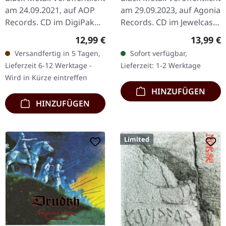
am 24.09.2021, auf AOP
am 29.09.2023, auf Agonia
Records. CD im DigiPak
Records. CD im Jewelcase.
mit 20-seitigem Booklet.
Die norwegischen Black
Regulärer Preis:
Reguläre
12,99 €
13,99 €
„Dahoam“ von
Metal-Titanen Den
Versandfertig in 5 Tagen,
Sofort verfügbar,
Waldgeflüster zeigt eine…
Saakaldte kehren mit
Lieferzeit 6-12 Werktage -
Lieferzeit: 1-2 Werktage
ihrem…
Wird in Kürze eintreffen
HINZUFÜGEN
HINZUFÜGEN
Limited