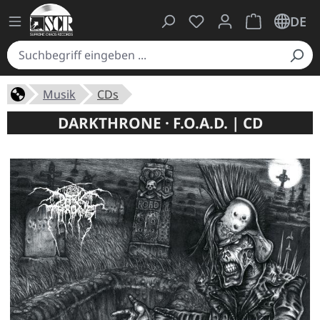
Du hast 0 Produkte auf
Warenkorb ent
DE
Musik
CDs
DARKTHRONE · F.O.A.D. | CD