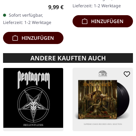
marmoriertes Vinyl im
Lieferzeit: 1-2 Werktage
Regulärer Preis:
9,99 €
Gatefold-Cover mit Insert,
Sofort verfügbar,
…
HINZUFÜGEN
Lieferzeit: 1-2 Werktage
HINZUFÜGEN
ANDERE KAUFTEN AUCH