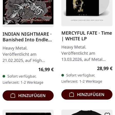
MERCYFUL FATE · Time
INDIAN NIGHTMARE ·
| WHITE LP
Banished Into Endless
Chaos | CD
Heavy Metal.
Heavy Metal.
Veröffentlicht am
Veröffentlicht am
13.03.2026, auf Metal
21.02.2025, auf High
Blade Records. Weißes
Roller Records. CD im
Reguläre
28,99 €
Regulärer Preis:
16,99 €
Vinyl im Standard-Cover.
Jewelcase. Die in Berlin
Sofort verfügbar,
Sofort verfügbar,
Limitierte Plastic Head
ansässigen Tribal-Metal-
Lieferzeit: 1-2 Werktage
Lieferzeit: 1-2 Werktage
exklusive Auflage. Als…
Punks von Indian
Nightmare…
HINZUFÜGEN
HINZUFÜGEN