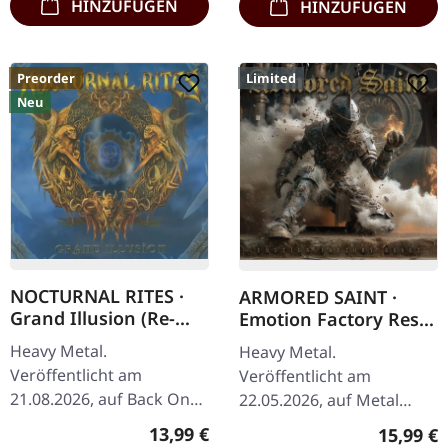
HINZUFÜGEN
HINZUFÜGEN
Preorder
Limited
Neu
NOCTURNAL RITES ·
ARMORED SAINT ·
Grand Illusion (Re-
Emotion Factory Reset
Release) | CD
| DIGIPAK CD
Heavy Metal.
Heavy Metal.
Veröffentlicht am
Veröffentlicht am
21.08.2026, auf Back On
22.05.2026, auf Metal
Black. CD im Jewelcase.
Blade Records. Limitierte
Regulärer Preis:
13,99 €
Reguläre
15,99 €
Die schwedische Power-