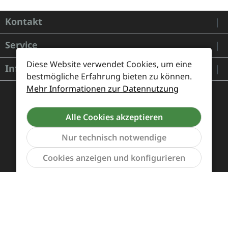
Kontakt
Service
Diese Website verwendet Cookies, um eine
Informationen
bestmögliche Erfahrung bieten zu können.
Mehr Informationen zur Datennutzung
Alle Cookies akzeptieren
Nur technisch notwendige
Werkzeu
Cookies anzeigen und konfigurieren
Zahlung und Versand
Widerrufsrecht und Rücksendung
Kontakt
Händleranfragen
Cookie-Voreinstellungen