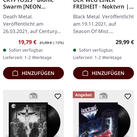
Swarm [NEON
FREIHEIT · Noktvrn |
YELLOW] | LP
BLACK 2LP
Death Metal.
Black Metal. Veröffentlicht
Veröffentlicht am
am 19.11.2021, auf
26.03.2021, auf Century
Season Of Mist.
Media Records. Exklusives
Schwarzes Doppel-Vinyl
Verkaufspreis:
Regulärer Preis:
Reguläre
19,79 €
29,99 €
21,99 €
(-10%)
neon gelbes Vinyl im
mit Etching auf der D-
Sofort verfügbar,
Sofort verfügbar,
Gatefold-Cover mit Album
Seite im Deluxe-Gatefold-
Lieferzeit: 1-2 Werktage
Lieferzeit: 1-2 Werktage
auf CD, erhätllich nur…
Cover und Insert…
HINZUFÜGEN
HINZUFÜGEN
Angebot