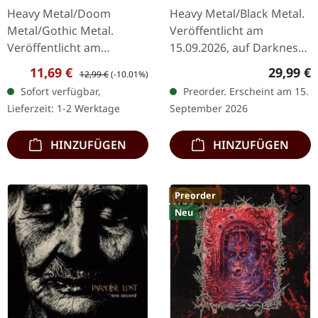
Failures (Re-Release) |
Heavy Metal/Doom
Heavy Metal/Black Metal.
CD
Metal/Gothic Metal.
Veröffentlicht am
Veröffentlicht am
15.09.2026, auf Darkness
15.10.2012, auf Peaceville
Shall Rise Productions.
Verkaufspreis:
Regulärer Preis:
Reguläre
11,69 €
29,99 €
12,99 €
(-10.01%)
Records. CD im Jewelcase.
Grünes Vinyl im Standard-
Sofort verfügbar,
Preorder. Erscheint am 15.
Das 2012er Werk von My
Cover. Inklusive 20-
Lieferzeit: 1-2 Werktage
September 2026
Dying Bride, „A…
seitigem…
HINZUFÜGEN
HINZUFÜGEN
Preorder
Neu