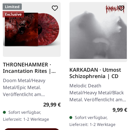
Limited
Exclusive
THRONEHAMMER ·
KARKADAN · Utmost
Incantation Rites |
Schizophrenia | CD
SPLATTER 2LP
Doom Metal/Heavy
Melodic Death
Metal/Epic Metal.
Metal/Heavy Metal/Black
Veröffentlicht am
Metal. Veröffentlicht am
21.10.2022, auf Supreme
Regulärer Preis:
29,99 €
08.03.2004, auf Supreme
Chaos Records. SCR-
Regulär
9,99 €
Sofort verfügbar,
Chaos Records. CD im
exklusives Transparent
Sofort verfügbar,
Lieferzeit: 1-2 Werktage
Jewelcase mit 16-seitigem
Rot/Schwarz/Weiß…
Lieferzeit: 1-2 Werktage
Booklet.…