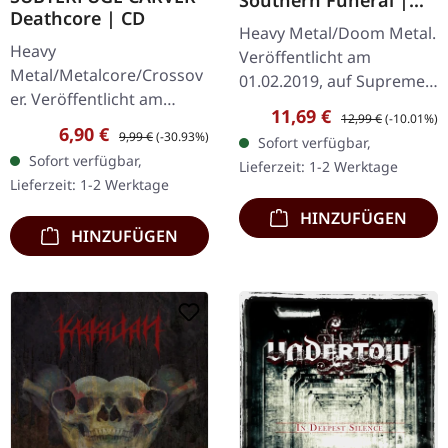
Deathcore | CD
DIGIPAK CD
Heavy Metal/Doom Metal.
Heavy
Veröffentlicht am
Metal/Metalcore/Crossov
01.02.2019, auf Supreme
er. Veröffentlicht am
Chaos Records.
Verkaufspreis:
Regulärer Preis:
11,69 €
12,99 €
(-10.01%)
08.02.2008, auf Supreme
Erstauflage als CD im
Verkaufspreis:
Regulärer Preis:
6,90 €
9,99 €
(-30.93%)
Sofort verfügbar,
Chaos Records. CD im
DigiPak mit 12-seitigem
Sofort verfügbar,
Lieferzeit: 1-2 Werktage
Jewelcase mit 12-seitigem
Booklet. Geht es dir…
Lieferzeit: 1-2 Werktage
Booklet. Subterfuge
HINZUFÜGEN
Carver…
HINZUFÜGEN