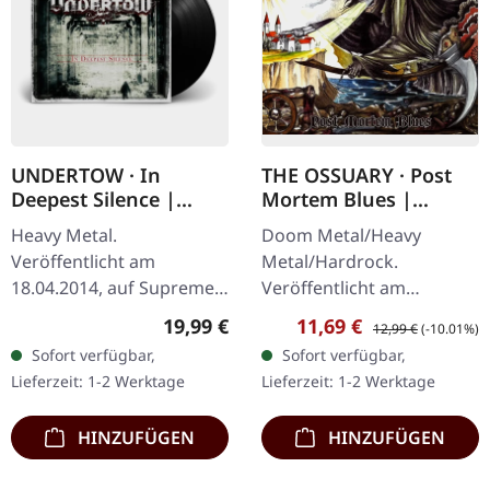
UNDERTOW · In
THE OSSUARY · Post
Deepest Silence |
Mortem Blues |
BLACK LP
DIGIPAK CD
Heavy Metal.
Doom Metal/Heavy
Veröffentlicht am
Metal/Hardrock.
18.04.2014, auf Supreme
Veröffentlicht am
Chaos Records.
17.02.2017, auf Supreme
Regulärer Preis:
Verkaufspreis:
Regulärer Preis:
19,99 €
11,69 €
12,99 €
(-10.01%)
Schwarzes Vinyl im
Chaos Records. Limitierte
Sofort verfügbar,
Sofort verfügbar,
Gatefold-Cover. Limitiert
Erstauflage als Digipak.
Lieferzeit: 1-2 Werktage
Lieferzeit: 1-2 Werktage
auf 200 Exemplare. · 180g
Debüt-Album der…
Vinyl…
HINZUFÜGEN
HINZUFÜGEN