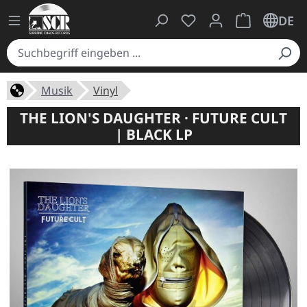
Du hast 0 Produkte auf
Warenkorb ent
DE
Musik
Vinyl
THE LION'S DAUGHTER · FUTURE CULT
| BLACK LP