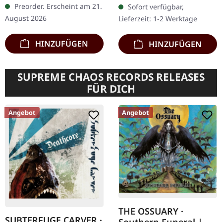
Digipak-Ausgabe mit 20-
Preorder. Erscheint am 21.
Sofort verfügbar,
Metal-Institution
seitigem Booklet. Enthält
August 2026
Lieferzeit: 1-2 Werktage
Nocturnal Rites befand
1 Bonus-Track.…
sich…
HINZUFÜGEN
HINZUFÜGEN
SUPREME CHAOS RECORDS RELEASES
FÜR DICH
Angebot
Angebot
THE OSSUARY ·
SUBTERFUGE CARVER ·
Southern Funeral |