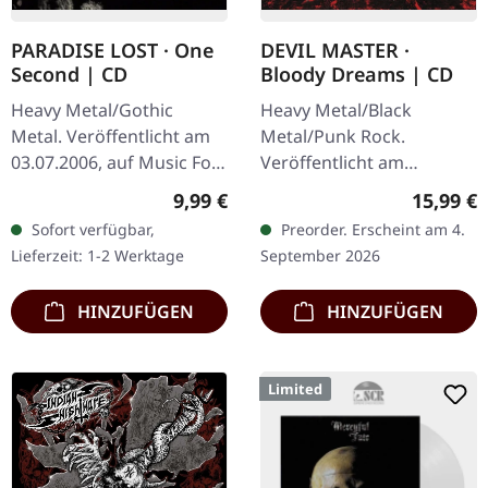
PARADISE LOST · One
DEVIL MASTER ·
Second | CD
Bloody Dreams | CD
Heavy Metal/Gothic
Heavy Metal/Black
Metal. Veröffentlicht am
Metal/Punk Rock.
03.07.2006, auf Music For
Veröffentlicht am
Nations. CD im Jewelcase
04.09.2026, auf Relapse
Regulärer Preis:
Reguläre
9,99 €
15,99 €
mit 20-seitigem Booklet.
Records. CD im Jewelcase.
Sofort verfügbar,
Preorder. Erscheint am 4.
Paradise Lost lieferten
Die blackened Punk-
Lieferzeit: 1-2 Werktage
September 2026
mit…
Fanatiker aus
Philadelphia…
HINZUFÜGEN
HINZUFÜGEN
Limited