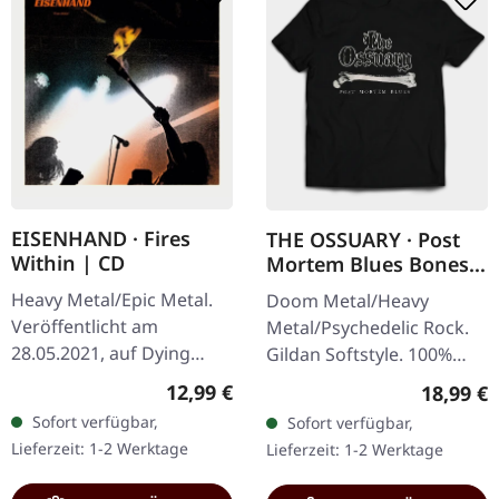
EISENHAND · Fires
THE OSSUARY · Post
Within | CD
Mortem Blues Bones |
T-SHIRT
Heavy Metal/Epic Metal.
Doom Metal/Heavy
Veröffentlicht am
Metal/Psychedelic Rock.
28.05.2021, auf Dying
Gildan Softstyle. 100%
Victims Productions. CD
Baumwolle. Druck auf
Regulärer Preis:
12,99 €
Reguläre
18,99 €
im Jewelcase mit Sticker.
Vorderseite.
Sofort verfügbar,
Sofort verfügbar,
Die österreichische
Lieferzeit: 1-2 Werktage
Lieferzeit: 1-2 Werktage
Heavy…