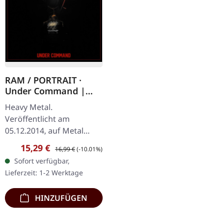
RAM / PORTRAIT ·
Under Command |
BLACK/RED LP
Heavy Metal.
Veröffentlicht am
05.12.2014, auf Metal
Blade Records. RAM
Verkaufspreis:
Regulärer Preis:
15,29 €
16,99 €
(-10.01%)
Savage Machine (new
Sofort verfügbar,
song) Welcome To My
Lieferzeit: 1-2 Werktage
Funeral (PORTRAIT cover)
Creatures Of…
HINZUFÜGEN