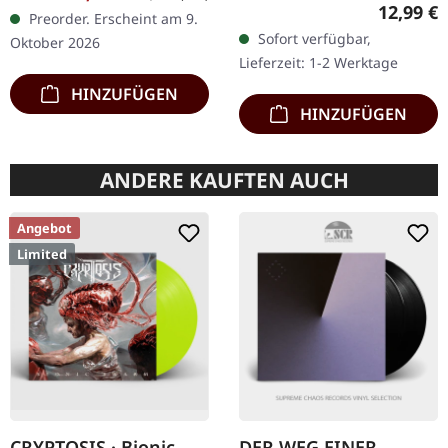
11.05.2018, auf Supreme
Chaos Records. Crystal
Reguläre
12,99 €
Preorder. Erscheint am 9.
Chaos Records. CD im
Clear/Blood Splatter
Sofort verfügbar,
Oktober 2026
Jewelcase mit 8-seitigem
Doppel-Vinyl im…
Lieferzeit: 1-2 Werktage
Booklet. Das dritte
HINZUFÜGEN
Album…
HINZUFÜGEN
ANDERE KAUFTEN AUCH
Angebot
Limited
CRYPTOSIS · Bionic
DER WEG EINER