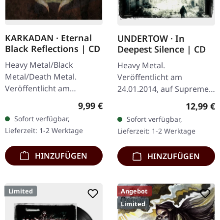
KARKADAN · Eternal
UNDERTOW · In
Black Reflections | CD
Deepest Silence | CD
Heavy Metal/Black
Heavy Metal.
Metal/Death Metal.
Veröffentlicht am
Veröffentlicht am
24.01.2014, auf Supreme
19.01.2002, auf Supreme
Chaos Records. CD im
Regulärer Preis:
9,99 €
Reguläre
12,99 €
Chaos Records. CD im
Jewelcase. Heavy wie
Sofort verfügbar,
Sofort verfügbar,
Jewelcase. Neuauflage mit
Hölle und dennoch
Lieferzeit: 1-2 Werktage
Lieferzeit: 1-2 Werktage
neuem Artwork,…
abwechslungsreich. Das
neue Album…
HINZUFÜGEN
HINZUFÜGEN
Limited
Angebot
Limited