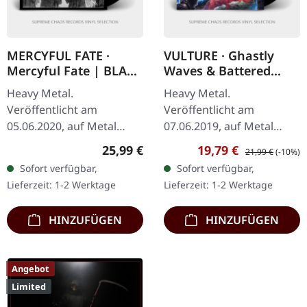
MERCYFUL FATE ·
VULTURE · Ghastly
Mercyful Fate | BLACK
Waves & Battered
LP
Graves | BLACK LP
Heavy Metal.
Heavy Metal.
Veröffentlicht am
Veröffentlicht am
05.06.2020, auf Metal
07.06.2019, auf Metal
Blade Records. Schwarzes
Blade Records. Schwarzes
Regulärer Preis:
Verkaufspreis:
Regulärer Preis:
25,99 €
19,79 €
21,99 €
(-10%)
Vinyl mit Download-Card.
180g Vinyl, Poster, Insert,
Sofort verfügbar,
Sofort verfügbar,
Die selbstbetitelte EP von
Download Card Das
Lieferzeit: 1-2 Werktage
Lieferzeit: 1-2 Werktage
Mercyful Fate ist…
Album "Ghastly Waves &…
HINZUFÜGEN
HINZUFÜGEN
Angebot
Limited