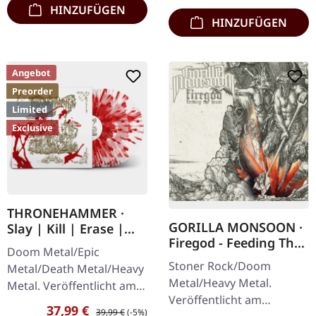
HINZUFÜGEN
HINZUFÜGEN
Angebot
Preorder
Limited
Exclusive
THRONEHAMMER ·
GORILLA MONSOON ·
Slay | Kill | Erase |
Firegod - Feeding The
BLOOD SPLATTER 2LP
Doom Metal/Epic
Beast | CD
Stoner Rock/Doom
Metal/Death Metal/Heavy
Metal/Heavy Metal.
Metal. Veröffentlicht am
Veröffentlicht am
09.10.2026, auf Supreme
Verkaufspreis:
Regulärer Preis:
37,99 €
39,99 €
(-5%)