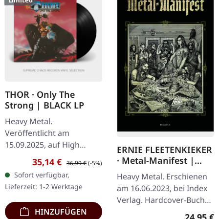
Limited
THOR · Only The
Strong | BLACK LP
Heavy Metal.
Veröffentlicht am
15.09.2025, auf High
ERNIE FLEETENKIEKER
Roller Records. 180g
· Metal-Manifest |
Verkaufspreis:
Regulärer Preis:
35,14 €
36,99 €
(-5%)
schwarzes Vinyl im
BOOK
Sofort verfügbar,
Heavy Metal. Erschienen
schweren Karton-Cover
Lieferzeit: 1-2 Werktage
am 16.06.2023, bei Index
mit A4-Einleger, Textblatt,
Verlag. Hardcover-Buch
2x…
mit Heißprägedruck.
HINZUFÜGEN
Reguläre
24,95 €