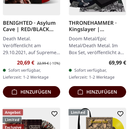
BENIGHTED · Asylum
THRONEHAMMER ·
Cave | RED/BLACK
Kingslayer |
SPLATTER LP
EXCLUSIVE BOX SET
Death Metal.
Doom Metal/Epic
Veröffentlicht am
Metal/Death Metal. Im
29.10.2021, auf Supreme
Box Set, veröffentlicht am
Chaos Records.
24.11.2023, auf Supreme
Verkaufspreis:
Regulärer Preis:
Reguläre
20,69 €
69,99 €
22,99 €
(-10%)
Transparent rotes Vinyl
Chaos Records. Schwere
Sofort verfügbar,
Sofort verfügbar,
mit schwarzen Splattern
Holzbox mit speziellem
Lieferzeit: 1-2 Werktage
Lieferzeit: 1-2 Werktage
und Insert. Limitiert auf
Schwarz in…
200…
HINZUFÜGEN
HINZUFÜGEN
Angebot
Limited
Limited
Exclusive