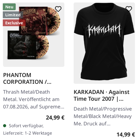
Neu
Limited
Exclusive
PHANTOM
CORPORATION /
CATBREATH ·
KARKADAN · Against
Thrash Metal/Death
Commando / Die By
Time Tour 2007 |
Metal. Veröffentlicht am
The Claw |
GIRLIE
07.08.2026, auf Supreme
ORANGE/BLACK/RED
Death Metal/Progressive
Chaos Records. Oranges
SPLATTER LP
Metal/Black Metal/Heavy
Regulärer Preis:
24,99 €
Vinyl mit schwarzen und
Me. Druck auf
Sofort verfügbar,
roten Splattern im
Vorderseite und
Lieferzeit: 1-2 Werktage
Reguläre
14,99 €
schweren…