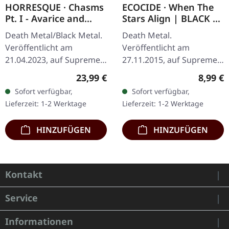
HORRESQUE · Chasms
ECOCIDE · When The
Pt. I - Avarice and
Stars Align | BLACK 7"
Retribution |
EP
Death Metal/Black Metal.
Death Metal.
YELLOW/BLACK LP
Veröffentlicht am
Veröffentlicht am
21.04.2023, auf Supreme
27.11.2015, auf Supreme
Chaos Records.
Chaos Records. Schweres
Regulärer Preis:
Regulär
23,99 €
8,99 €
Transparent
schwarzes 7" Vinyl im
Sofort verfügbar,
Sofort verfügbar,
Dunkelgelb/Schwarz
dicken Cover. Limitiert auf
Lieferzeit: 1-2 Werktage
Lieferzeit: 1-2 Werktage
marmoriertes Vinyl im
200 handnummerierte…
schweren Cover…
HINZUFÜGEN
HINZUFÜGEN
Kontakt
Service
Informationen