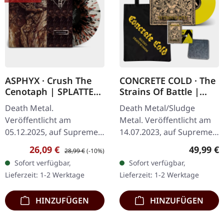
ASPHYX · Crush The
CONCRETE COLD · The
Cenotaph | SPLATTER
Strains Of Battle |
LP
VINYL BUNDLE
Death Metal.
Death Metal/Sludge
Veröffentlicht am
Metal. Veröffentlicht am
05.12.2025, auf Supreme
14.07.2023, auf Supreme
Chaos Records.
Chaos Records. SCR-
Verkaufspreis:
Regulärer Preis:
Reguläre
26,09 €
49,99 €
28,99 €
(-10%)
Knochenweißes Vinyl mit
exklusives Bundle, 50
Sofort verfügbar,
Sofort verfügbar,
Braun, Rost-Rot, Schwarz
Exemplare, bestehend
Lieferzeit: 1-2 Werktage
Lieferzeit: 1-2 Werktage
Splatter. Full Dynamic
aus: · Gelbes Vinyl…
Range…
HINZUFÜGEN
HINZUFÜGEN