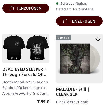
Rückseite. Front Logo,
Sofort verfügbar,
Rückseite: Tourdaten.
HINZUFÜGEN
Lieferzeit: 1-2 Werktage
100% Baumwolle
HINZUFÜGEN
Limited
DEAD EYED SLEEPER ·
Through Forests Of
Nonentities Bug TS |
Death Metal. Vorn: Augen
T-SHIRT L
Symbol Rücken: Logo mit
MALADIE · Still |
Album Artwork / Großer
CLEAR 2LP
stilisierter Käfer 100%
Regulärer Preis:
7,99 €
Black Metal/Death
Baumwolle, Fruit Of The