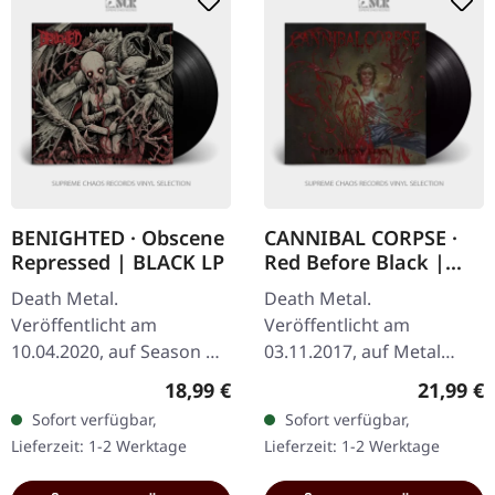
BENIGHTED · Obscene
CANNIBAL CORPSE ·
Repressed | BLACK LP
Red Before Black |
BLACK LP
Death Metal.
Death Metal.
Veröffentlicht am
Veröffentlicht am
10.04.2020, auf Season Of
03.11.2017, auf Metal
Mist. Schwarzes Vinyl im
Blade Records. Schwarzes
Regulärer Preis:
Reguläre
18,99 €
21,99 €
Gatefold-Cover. "Obscene
Vinyl mit Poster. Cannibal
Sofort verfügbar,
Sofort verfügbar,
Repressed" von
Corpse kehrt mit einem
Lieferzeit: 1-2 Werktage
Lieferzeit: 1-2 Werktage
Benighted ist ein
unerbittlichen…
brutales…