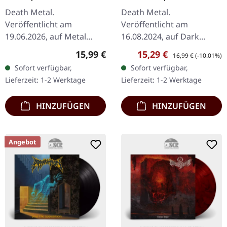
Death Metal.
Death Metal.
Veröffentlicht am
Veröffentlicht am
19.06.2026, auf Metal
16.08.2024, auf Dark
Blade Records. CD im
Descent Records. CD im
Regulärer Preis:
Verkaufspreis:
Regulärer Preis:
15,99 €
15,29 €
16,99 €
(-10.01%)
Digipak mit 8-seitigem
DigiPak. Die
Sofort verfügbar,
Sofort verfügbar,
Booklet. Endseeker liefern
schwedischen Death
Lieferzeit: 1-2 Werktage
Lieferzeit: 1-2 Werktage
mit „Coffin Born" einen…
Metal Veteranen
Vanhelgd kehren mit
HINZUFÜGEN
HINZUFÜGEN
ihrem…
Angebot