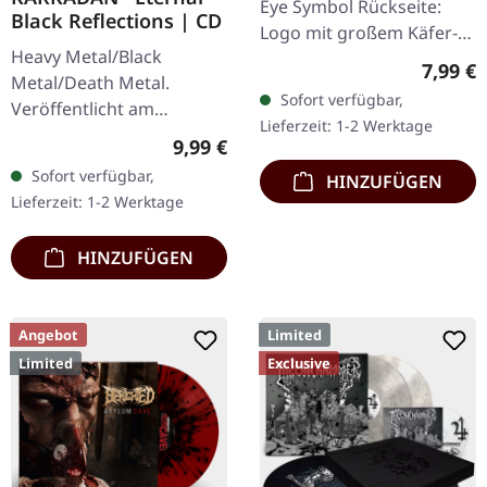
Eye Symbol Rückseite:
Black Reflections | CD
Logo mit großem Käfer-
Heavy Metal/Black
Artwork 100% Baumwolle
Regulär
7,99 €
Metal/Death Metal.
Sofort verfügbar,
Veröffentlicht am
Lieferzeit: 1-2 Werktage
19.01.2002, auf Supreme
Regulärer Preis:
9,99 €
Chaos Records. CD im
Sofort verfügbar,
HINZUFÜGEN
Jewelcase. Neuauflage mit
Lieferzeit: 1-2 Werktage
neuem Artwork,…
HINZUFÜGEN
Angebot
Limited
Limited
Exclusive