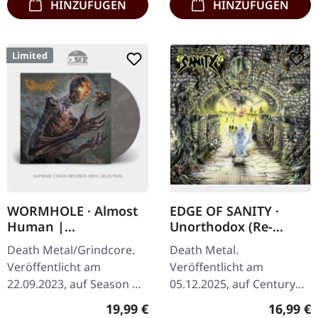
HINZUFÜGEN
HINZUFÜGEN
Limited
WORMHOLE · Almost
EDGE OF SANITY ·
Human |
Unorthodox (Re-
CLEAR/BLACK
Release) | 2CD
Death Metal/Grindcore.
Death Metal.
MARBLED LP
Veröffentlicht am
Veröffentlicht am
22.09.2023, auf Season Of
05.12.2025, auf Century
Mist.
Media Records. Doppel-
Regulärer Preis:
Reguläre
19,99 €
16,99 €