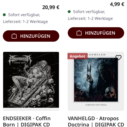
Regulär
4,99 €
Records. Picture-Vinyl im
Regulärer Preis:
20,99 €
Gatefold-Cover. Limitiert
Sofort verfügbar,
Sofort verfügbar,
auf 400 hand-
Lieferzeit: 1-2 Werktage
Lieferzeit: 1-2 Werktage
nummerierte Exemplare.
Die…
HINZUFÜGEN
HINZUFÜGEN
Angebot
ENDSEEKER · Coffin
VANHELGD · Atropos
Born | DIGIPAK CD
Doctrina | DIGIPAK CD