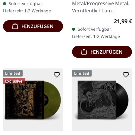
Metal/Progressive Metal.
Sofort verfügbar,
Loom Heavy Cotton
Veröffentlicht am
Lieferzeit: 1-2 Werktage
10.04.2015, auf Supreme
Reguläre
21,99 €
Chaos Records.
HINZUFÜGEN
Sofort verfügbar,
Transparentes Doppel-
Lieferzeit: 1-2 Werktage
Vinyl im schweren…
HINZUFÜGEN
Limited
Limited
Exclusive