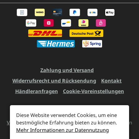
Zahlung und Versand
Widerrufsrecht und Rücksendung
Kontakt
Händleranfragen
Cookie-Voreinstellungen
Diese Website verwendet Cookies, um eine
Alle Preise inkl. gesetzl. Mehrwertsteuer zzgl.
Versandkosten
bestmögliche Erfahrung bieten zu können.
und ggf. Nachnahmegebühren, wenn
Mehr Informationen zur Datennutzung
nicht anders angegeben.