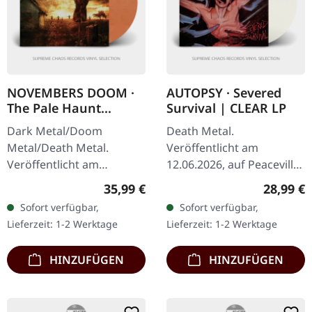
NOVEMBERS DOOM ·
AUTOPSY · Severed
The Pale Haunt
Survival | CLEAR LP
Departure |
Dark Metal/Doom
Death Metal.
GOLD/OXBLOOD 2LP
Metal/Death Metal.
Veröffentlicht am
Veröffentlicht am
12.06.2026, auf Peaceville
19.09.2025, auf Prophecy
Records. Klares Vinyl im
Regulärer Preis:
Reguläre
35,99 €
28,99 €
Productions.
Standard-Cover. Plastic
Sofort verfügbar,
Sofort verfügbar,
Gold/Blutrotes Doppel-
Head exklusive, limitierte
Lieferzeit: 1-2 Werktage
Lieferzeit: 1-2 Werktage
Vinyl im Gatefold Cover
Auflage. Als…
mit…
HINZUFÜGEN
HINZUFÜGEN