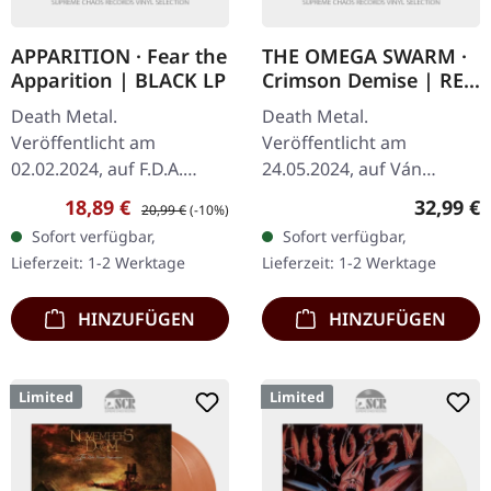
APPARITION · Fear the
THE OMEGA SWARM ·
Apparition | BLACK LP
Crimson Demise | RED
SMOKE LP
Death Metal.
Death Metal.
Veröffentlicht am
Veröffentlicht am
02.02.2024, auf F.D.A.
24.05.2024, auf Ván
Records. Schwarzes Vinyl.
Records. Rot schwarz
Verkaufspreis:
Regulärer Preis:
Reguläre
18,89 €
32,99 €
20,99 €
(-10%)
marmoriertes Vinyl mit
Sofort verfügbar,
Sofort verfügbar,
A2-Poster und Booklet.
Lieferzeit: 1-2 Werktage
Lieferzeit: 1-2 Werktage
The Omega Swarm
entfesselt mit…
HINZUFÜGEN
HINZUFÜGEN
Limited
Limited