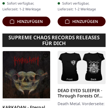
Transparent/Schwarz
CD Re-Release im Schuber
Sofort verfügbar,
Sofort verfügbar,
marmoriertes Eco-Vinyl.
mit 32-seitigem Booklet,
Lieferzeit: 1-2 Werktage
Lieferzeit: 1-2 Werktage
Limitiert auf 150 Stück.
das Liner-Notes und…
Almost…
HINZUFÜGEN
HINZUFÜGEN
SUPREME CHAOS RECORDS RELEASES
FÜR DICH
DEAD EYED SLEEPER ·
Through Forests Of
Nonentities Bug |
Death Metal. Vorderseite:
GIRLIE L
KARKADAN · Eternal