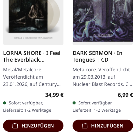
LORNA SHORE · I Feel
DARK SERMON · In
The Everblack
Tongues | CD
Festering Within Me |
Metal/Metalcore.
Metalcore. Veröffentlicht
CLEAR 2LP
Veröffentlicht am
am 29.03.2013, auf
23.01.2026, auf Century
Nuclear Blast Records. CD
Media Records.
im Jewelcase. Es gibt diese
Regulärer Preis:
Regulär
34,99 €
6,99 €
Transparentes Doppel-
Alben, die einen vom
Sofort verfügbar,
Sofort verfügbar,
Vinyl im Gatefold-Cover
ersten Moment an
Lieferzeit: 1-2 Werktage
Lieferzeit: 1-2 Werktage
mit Insert. „I Feel The…
packen und…
HINZUFÜGEN
HINZUFÜGEN