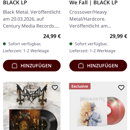
BLACK LP
We Fall | BLACK LP
Black Metal. Veröffentlicht
Crossover/Heavy
am 20.03.2026, auf
Metal/Hardcore.
Century Media Records.
Veröffentlicht am
Schwarzes Vinyl. Mit
17.10.2025, auf BLKIIBLK.
Regulärer Preis:
Reguläre
24,99 €
29,99 €
"Loss" vollzieht GAEREA
Schwarzes Vinyl.
Sofort verfügbar,
Sofort verfügbar,
eine kompromisslose
Biohazard kehren mit
Lieferzeit: 1-2 Werktage
Lieferzeit: 1-2 Werktage
Metamorphose:…
"Divided We Fall" zurück,
einem…
HINZUFÜGEN
HINZUFÜGEN
Exclusive