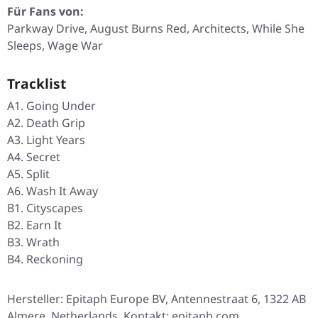
Für Fans von:
Parkway Drive, August Burns Red, Architects, While She
Sleeps, Wage War
Tracklist
A1. Going Under
A2. Death Grip
A3. Light Years
A4. Secret
A5. Split
A6. Wash It Away
B1. Cityscapes
B2. Earn It
B3. Wrath
B4. Reckoning
Hersteller: Epitaph Europe BV, Antennestraat 6, 1322 AB
Almere, Netherlands, Kontakt: epitaph.com