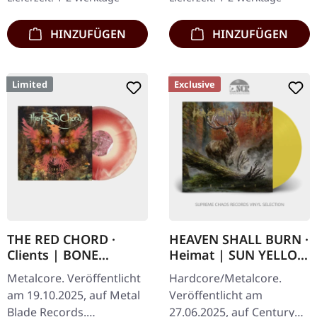
verwandeln…
Tombs Of…
HINZUFÜGEN
HINZUFÜGEN
Limited
Exclusive
THE RED CHORD ·
HEAVEN SHALL BURN ·
Clients | BONE
Heimat | SUN YELLOW
OXBLOOD MERGE LP
LP
Metalcore. Veröffentlicht
Hardcore/Metalcore.
am 19.10.2025, auf Metal
Veröffentlicht am
Blade Records.
27.06.2025, auf Century