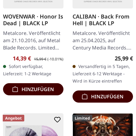
WOVENWAR · Honor Is
CALIBAN · Back From
Dead | BLACK LP
Hell | BLACK LP
Metalcore. Veröffentlicht
Metalcore. Veröffentlicht
am 21.10.2016, auf Metal
am 25.04.2025, auf
Blade Records. Limited
Century Media Records.
edition 180g black vinyl
Schwarzes Vinyl im 12"
Verkaufspreis:
Regulärer Preis:
Reguläre
14,39 €
25,99 €
15,99 €
(-10.01%)
with giant poster Es gibt
Cover, limitierte Auflage.
Sofort verfügbar,
Versandfertig in 5 Tagen,
Alben, die dich mitten…
Das neueste Werk von
Lieferzeit: 1-2 Werktage
Lieferzeit 6-12 Werktage -
Caliban,…
Wird in Kürze eintreffen
HINZUFÜGEN
HINZUFÜGEN
Angebot
Limited