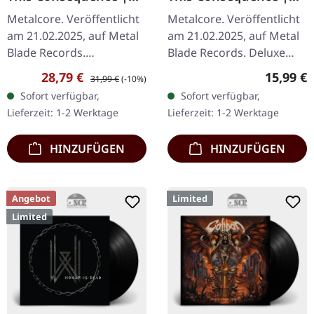
"DEFUSED PINK
DIGIPAK CD
Metalcore. Veröffentlicht
Metalcore. Veröffentlicht
POLLUTION" CLEAR
am 21.02.2025, auf Metal
am 21.02.2025, auf Metal
LAVENDER MARBLED
Blade Records.
Blade Records. Deluxe
LP
Transparente Lavendel-
Digipak-CD mit
Verkaufspreis:
Regulärer Preis:
Reguläre
28,79 €
15,99 €
31,99 €
(-10%)
Marmorierung Vinyl,
exklusivem Artwork und
Sofort verfügbar,
Sofort verfügbar,
Klappcover, Prägung,
umfassendem Booklet.
Lieferzeit: 1-2 Werktage
Lieferzeit: 1-2 Werktage
beinhaltet ein…
"This…
HINZUFÜGEN
HINZUFÜGEN
Angebot
Limited
Limited