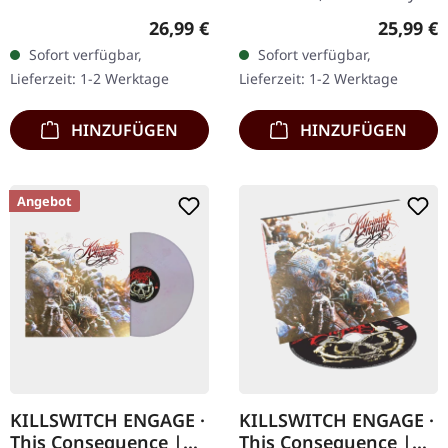
Beige/Dunkelrotes Vinyl
Media Records.
Regulärer Preis:
Reguläre
26,99 €
25,99 €
mit "Merge"-Effekt im
Transparentes Sonnen-
Sofort verfügbar,
Sofort verfügbar,
Gatefold-Cover mit 6-
Gelb Vinyl, Indie-Exklusiv!
Lieferzeit: 1-2 Werktage
Lieferzeit: 1-2 Werktage
seitigem Insert…
„Heimat“ ist eine…
HINZUFÜGEN
HINZUFÜGEN
Angebot
KILLSWITCH ENGAGE ·
KILLSWITCH ENGAGE ·
This Consequence |
This Consequence |