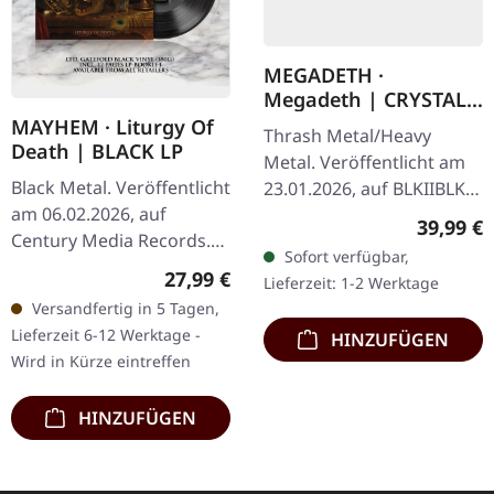
MEGADETH ·
Megadeth | CRYSTAL
RED ORGANZA 2LP
MAYHEM · Liturgy Of
Thrash Metal/Heavy
Death | BLACK LP
Metal. Veröffentlicht am
Black Metal. Veröffentlicht
23.01.2026, auf BLKIIBLK.
am 06.02.2026, auf
"Crystal Red Organza"
Reguläre
39,99 €
Century Media Records.
Doppel-Vinyl im Gatefold-
Sofort verfügbar,
Schwarzes Vinyl im
Cover. Exklusive Version
Regulärer Preis:
27,99 €
Lieferzeit: 1-2 Werktage
Gatefold-Cover mit 12-
nur bei…
Versandfertig in 5 Tagen,
seitigem Booklet im LP-
Lieferzeit 6-12 Werktage -
HINZUFÜGEN
Format. Nach…
Wird in Kürze eintreffen
HINZUFÜGEN