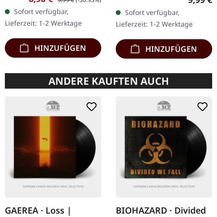
Chaos Records. CD im
Silence Fail liefern mit „Of
Sofort verfügbar,
Sofort verfügbar,
Jewelcase mit 12-seitigem
Hope And Aspiration"
Lieferzeit: 1-2 Werktage
Lieferzeit: 1-2 Werktage
Booklet. Subterfuge
etwas…
Carver…
HINZUFÜGEN
HINZUFÜGEN
ANDERE KAUFTEN AUCH
GAEREA · Loss |
BIOHAZARD · Divided