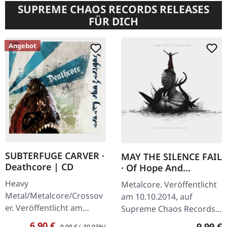
SUPREME CHAOS RECORDS RELEASES
FÜR DICH
Angebot
SUBTERFUGE CARVER ·
MAY THE SILENCE FAIL
Deathcore | CD
· Of Hope And
Aspiration | DIGIPAK
Heavy
Metalcore. Veröffentlicht
CD
Metal/Metalcore/Crossov
am 10.10.2014, auf
er. Veröffentlicht am
Supreme Chaos Records.
08.02.2008, auf Supreme
CD im DigiPak. May The
Verkaufspreis:
Regulärer Preis:
6,90 €
Regulär
9,99 €
9,99 €
(-30.93%)