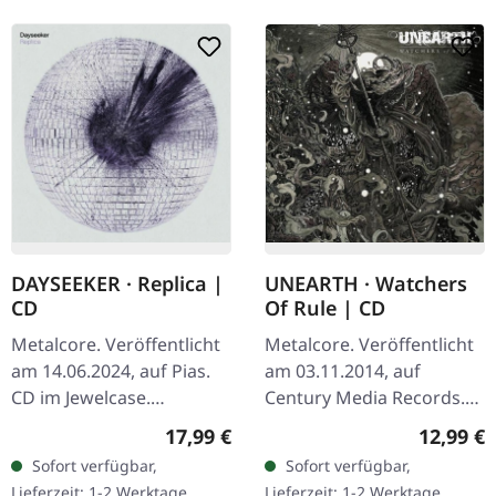
DAYSEEKER · Replica |
UNEARTH · Watchers
CD
Of Rule | CD
Metalcore. Veröffentlicht
Metalcore. Veröffentlicht
am 14.06.2024, auf Pias.
am 03.11.2014, auf
CD im Jewelcase.
Century Media Records.
Dayseeker reduzieren auf
Intro 0:44 Instrumental
Regulärer Preis:
Reguläre
17,99 €
12,99 €
"Replica" alles auf den
The Swarm 3:25 Lifetime
Sofort verfügbar,
Sofort verfügbar,
emotionalen Kern und
In Ruins 4:12 From The
Lieferzeit: 1-2 Werktage
Lieferzeit: 1-2 Werktage