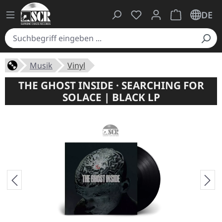
Du hast 0 Produkte auf
Warenkorb ent
DE
Musik
Vinyl
THE GHOST INSIDE · SEARCHING FOR
SOLACE | BLACK LP