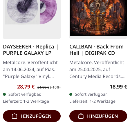
DAYSEEKER · Replica |
CALIBAN · Back From
PURPLE GALAXY LP
Hell | DIGIPAK CD
Metalcore. Veröffentlicht
Metalcore. Veröffentlicht
am 14.06.2024, auf Pias.
am 25.04.2025, auf
"Purple Galaxy" Vinyl.
Century Media Records.
Dayseeker liefern mit
Limitiertes DigiPak mit
Verkaufspreis:
Regulärer Preis:
Reguläre
28,79 €
18,99 €
31,99 €
(-10%)
"Replica" ein emotional
Lufterfrischer, 16-seitiges
Sofort verfügbar,
Sofort verfügbar,
aufgeladenes
Booklet. "Back From Hell"
Lieferzeit: 1-2 Werktage
Lieferzeit: 1-2 Werktage
Meisterwerk ab…
ist…
HINZUFÜGEN
HINZUFÜGEN