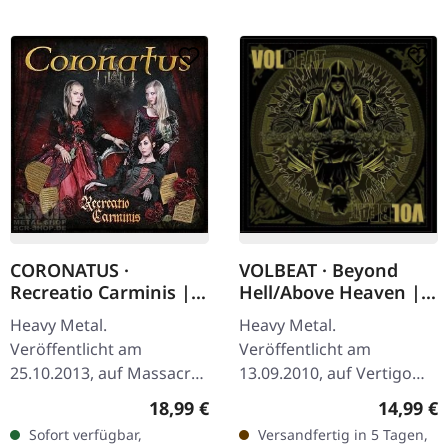
CORONATUS ·
VOLBEAT · Beyond
Recreatio Carminis |
Hell/Above Heaven |
CD
CD
Heavy Metal.
Heavy Metal.
Veröffentlicht am
Veröffentlicht am
25.10.2013, auf Massacre
13.09.2010, auf Vertigo
Records. CD im Jewelcase.
Records. CD im Jewelcase.
Regulärer Preis:
Reguläre
18,99 €
14,99 €
Es gibt diese seltenen
Volbeats drittes
Sofort verfügbar,
Versandfertig in 5 Tagen,
Momente im Symphonic
Studioalbum "Beyond