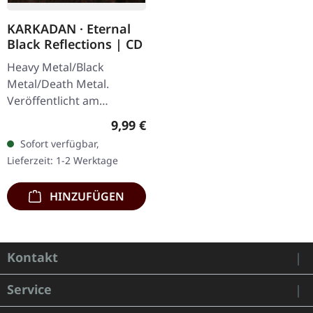
KARKADAN · Eternal
Black Reflections | CD
Heavy Metal/Black
Metal/Death Metal.
Veröffentlicht am
19.01.2002, auf Supreme
Regulärer Preis:
9,99 €
Chaos Records. CD im
Sofort verfügbar,
Jewelcase. Neuauflage mit
Lieferzeit: 1-2 Werktage
neuem Artwork,…
HINZUFÜGEN
Kontakt
Service