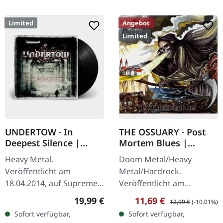
Limited
Angebot
Limited
UNDERTOW · In
THE OSSUARY · Post
Deepest Silence |
Mortem Blues |
BLACK LP
DIGIPAK CD
Heavy Metal.
Doom Metal/Heavy
Veröffentlicht am
Metal/Hardrock.
18.04.2014, auf Supreme
Veröffentlicht am
Chaos Records.
17.02.2017, auf Supreme
Regulärer Preis:
Verkaufspreis:
Regulärer Preis:
19,99 €
11,69 €
12,99 €
(-10.01%)
Schwarzes Vinyl im
Chaos Records. Limitierte
Sofort verfügbar,
Sofort verfügbar,
Gatefold-Cover. Limitiert
Erstauflage als Digipak.