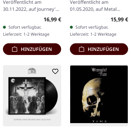
Veröffentlicht am
Veröffentlicht am
30.11.2022, auf Journey's
01.05.2020, auf Metal
End Records. Schwarzes
Blade Records. CD im
Regulärer Preis:
Reguläre
16,99 €
15,99 €
Vinyl mit Insert, limitiert
DigiPak. Veröffentlicht im
Sofort verfügbar,
Sofort verfügbar,
auf 200 Exemplare.
Jahr 1988 ist "Them" ein
Lieferzeit: 1-2 Werktage
Lieferzeit: 1-2 Werktage
Kommt mit Mountain…
Konzeptalbum von King…
HINZUFÜGEN
HINZUFÜGEN