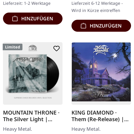
Lieferzeit: 1-2 Werktage
Lieferzeit 6-12 Werktage -
Metal, in denen eine…
Hell/Above Heaven"
Wird in Kürze eintreffen
markiert…
HINZUFÜGEN
HINZUFÜGEN
Limited
MOUNTAIN THRONE ·
KING DIAMOND ·
The Silver Light |
Them (Re-Release) |
BLACK LP
DIGIPAK CD
Heavy Metal.
Heavy Metal.