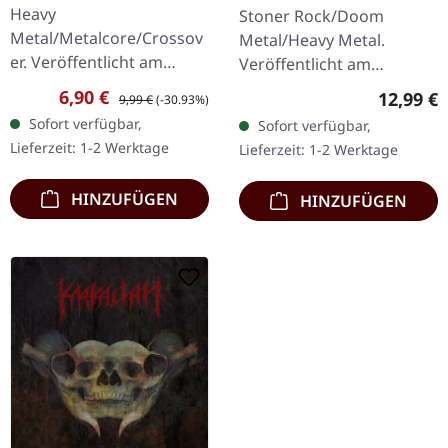
Beast | CD
Heavy
Stoner Rock/Doom
Metal/Metalcore/Crossov
Metal/Heavy Metal.
er. Veröffentlicht am
Veröffentlicht am
08.02.2008, auf Supreme
11.05.2018, auf Supreme
Verkaufspreis:
Regulärer Preis:
6,90 €
Reguläre
12,99 €
9,99 €
(-30.93%)
Chaos Records. CD im
Chaos Records. CD im
Sofort verfügbar,
Sofort verfügbar,
Jewelcase mit 12-seitigem
Jewelcase mit 8-seitigem
Lieferzeit: 1-2 Werktage
Lieferzeit: 1-2 Werktage
Booklet. Subterfuge
Booklet. Das dritte
Carver…
Album…
HINZUFÜGEN
HINZUFÜGEN