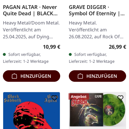
PAGAN ALTAR · Never
GRAVE DIGGER ·
Quite Dead | BLACK
Symbol Of Eternity |
TAPE
GOLD LP
Heavy Metal/Doom Metal.
Heavy Metal.
Veröffentlicht am
Veröffentlicht am
25.04.2025, auf Dying
26.08.2022, auf Rock Of
Victims Productions.
Angels Records. Goldenes
Regulärer Preis:
Reguläre
10,99 €
26,99 €
Musik-Kassette mit
Vinyl im Gatefold-Cover.
Sofort verfügbar,
Sofort verfügbar,
Aufkleber, Button. Pagan
Limitiert auf 300
Lieferzeit: 1-2 Werktage
Lieferzeit: 1-2 Werktage
Altar kehren aus dem…
Exemplare. Grave Digger…
HINZUFÜGEN
HINZUFÜGEN
Angebot