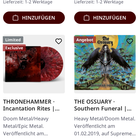
Lieferzeit: 1-2 Werktage
Lieferzeit: 1-2 Werktage
auf 200 Exemplare. · 180g
Debüt-Album der…
Vinyl…
HINZUFÜGEN
HINZUFÜGEN
Limited
Angebot
Exclusive
THRONEHAMMER ·
THE OSSUARY ·
Incantation Rites |
Southern Funeral |
SPLATTER 2LP
DIGIPAK CD
Doom Metal/Heavy
Heavy Metal/Doom Metal.
Metal/Epic Metal.
Veröffentlicht am
Veröffentlicht am
01.02.2019, auf Supreme