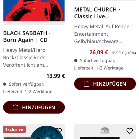
METAL CHURCH ·
Classic Live
[YELLOW/BLUE/BLACK
Heavy Metal. Auf Reaper
MARBLED] | LP
BLACK SABBATH ·
Entertainment.
Born Again | CD
Gelb/blau/schwarz
marmoriertes Vinyl im
Heavy Metal/Hard
Verkaufspreis:
Regulärer Preis:
26,09 €
28,99 €
(-10%)
Standard-Cover. Als Metal
Rock/Classic Rock.
Sofort verfügbar,
Church ihre Live-Power
Veröffentlicht am
Lieferzeit: 1-2 Werktage
entfesselten,…
30.03.2009, auf Sanctuary
Regulärer Preis:
13,99 €
Records. CD im Jewelcase.
HINZUFÜGEN
Sofort verfügbar,
"Born Again" markiert
Lieferzeit: 1-2 Werktage
eines der…
HINZUFÜGEN
Exclusive