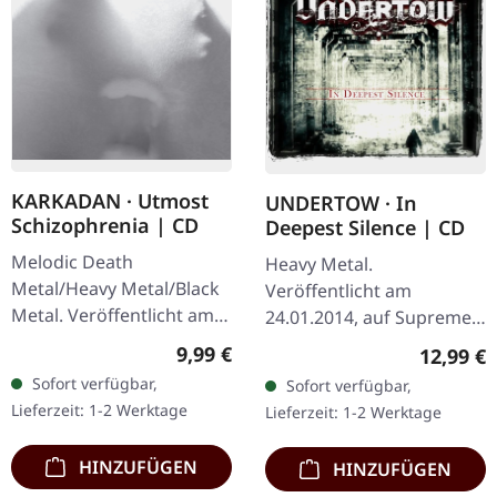
KARKADAN · Utmost
UNDERTOW · In
Schizophrenia | CD
Deepest Silence | CD
Melodic Death
Heavy Metal.
Metal/Heavy Metal/Black
Veröffentlicht am
Metal. Veröffentlicht am
24.01.2014, auf Supreme
08.03.2004, auf Supreme
Chaos Records. CD im
Regulärer Preis:
9,99 €
Reguläre
12,99 €
Chaos Records. CD im
Jewelcase. Heavy wie
Sofort verfügbar,
Sofort verfügbar,
Jewelcase mit 16-seitigem
Hölle und dennoch
Lieferzeit: 1-2 Werktage
Lieferzeit: 1-2 Werktage
Booklet.…
abwechslungsreich. Das
neue Album…
HINZUFÜGEN
HINZUFÜGEN