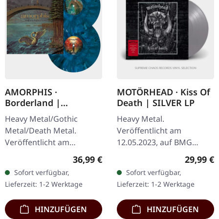
AMORPHIS ·
MOTÖRHEAD · Kiss Of
Borderland |
Death | SILVER LP
EXCLUSIVE WAR BAND
Heavy Metal/Gothic
Heavy Metal.
MARBLED 2LP
Metal/Death Metal.
Veröffentlicht am
Veröffentlicht am
12.05.2023, auf BMG
26.09.2025, auf Reigning
Rights Management.
Regulärer Preis:
Reguläre
36,99 €
29,99 €
Phoenix Music. Exklusives
Silberfarbenes Vinyl. "Kiss
Sofort verfügbar,
Sofort verfügbar,
"War Band"
of Death" ist Motörheads
Lieferzeit: 1-2 Werktage
Lieferzeit: 1-2 Werktage
Blau/Weiß/Grün/Schwarz
achtzehntes
…
Studioalbum…
HINZUFÜGEN
HINZUFÜGEN