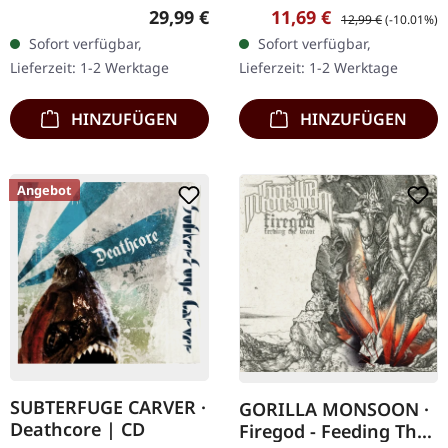
21.10.2022, auf Supreme
Chaos Records.
Regulärer Preis:
Verkaufspreis:
Regulärer Preis:
29,99 €
11,69 €
12,99 €
(-10.01%)
Chaos Records. SCR-
Erstauflage als CD im
Sofort verfügbar,
Sofort verfügbar,
exklusives Transparent
DigiPak mit 12-seitigem
Lieferzeit: 1-2 Werktage
Lieferzeit: 1-2 Werktage
Rot/Schwarz/Weiß…
Booklet. Geht es dir…
HINZUFÜGEN
HINZUFÜGEN
Angebot
SUBTERFUGE CARVER ·
GORILLA MONSOON ·
Deathcore | CD
Firegod - Feeding The