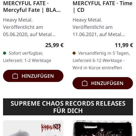
MERCYFUL FATE ·
MERCYFUL FATE · Time
Mercyful Fate | BLACK
| CD
LP
Heavy Metal.
Heavy Metal.
Veröffentlicht am
Veröffentlicht am
05.06.2020, auf Metal
11.06.2021, auf Metal
Blade Records. Schwarzes
Blade Records. CD im
Regulärer Preis:
Reguläre
25,99 €
11,99 €
Vinyl mit Download-Card.
Jewelcase. "Time" von
Sofort verfügbar,
Versandfertig in 5 Tagen,
Die selbstbetitelte EP von
Mercyful Fate ist ein
Lieferzeit: 1-2 Werktage
Lieferzeit 6-12 Werktage -
Mercyful Fate ist…
Meisterwerk der dunklen
Wird in Kürze eintreffen
Kunst…
HINZUFÜGEN
HINZUFÜGEN
SUPREME CHAOS RECORDS RELEASES
FÜR DICH