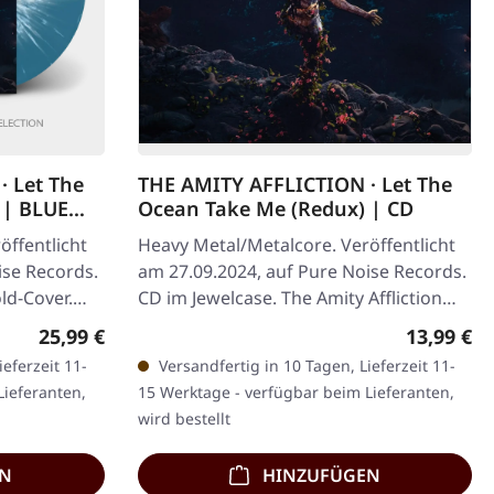
 Let The
THE AMITY AFFLICTION · Let The
 | BLUE
Ocean Take Me (Redux) | CD
öffentlicht
Heavy Metal/Metalcore. Veröffentlicht
ise Records.
am 27.09.2024, auf Pure Noise Records.
ld-Cover.
CD im Jewelcase. The Amity Affliction
 mit…
kehren mit einer atemberaubenden…
Regulärer Preis:
Regulärer
25,99 €
13,99 €
eferzeit 11-
Versandfertig in 10 Tagen, Lieferzeit 11-
Lieferanten,
15 Werktage - verfügbar beim Lieferanten,
wird bestellt
EN
HINZUFÜGEN