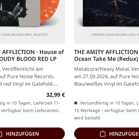
 AFFLICTION · House of
THE AMITY AFFLICTION ·
LOUDY BLOOD RED LP
Ocean Take Me (Redux)
WHITE LP
 Veröffentlicht am
Metalcore/Heavy Metal. Ver
auf Pure Noise Records.
am 27.09.2024, auf Pure No
 red Vinyl im Gatefold-
Blau/weißes Vinyl im Gatefo
mity Affliction kehren mit
The Amity Affliction kehren
Regulärer Preis:
32,99 €
ig in 10 Tagen, Lieferzeit 11-
Versandfertig in 10 Tagen, Li
 verfügbar beim Lieferanten,
15 Werktage - verfügbar beim 
wird bestellt
HINZUFÜGEN
HINZUFÜG