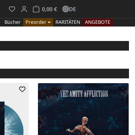
Du hast 0 Produkte auf dem Merkzettel
Warenkorb enthält 0 Positionen. Der Gesamt
0,00 €
DE
Bücher
Preorder
RARITÄTEN
ANGEBOTE