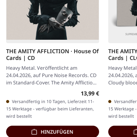
THE AMITY AFFLICTION · House Of
THE AMITY
Cards | CD
Cards | C
Heavy Metal. Veröffentlicht am
Heavy Metal.
24.04.2026, auf Pure Noise Records. CD
24.04.2026, 
im Standard-Cover. The Amity Affliction
Cloudy blood
kehren mit ihrem emotional
Cover. The A
Regulärer Preis:
13,99 €
aufgeladenen…
ihrem…
Versandfertig in 10 Tagen, Lieferzeit 11-
Versandfert
15 Werktage - verfügbar beim Lieferanten,
15 Werktage -
wird bestellt
wird bestellt
HINZUFÜGEN