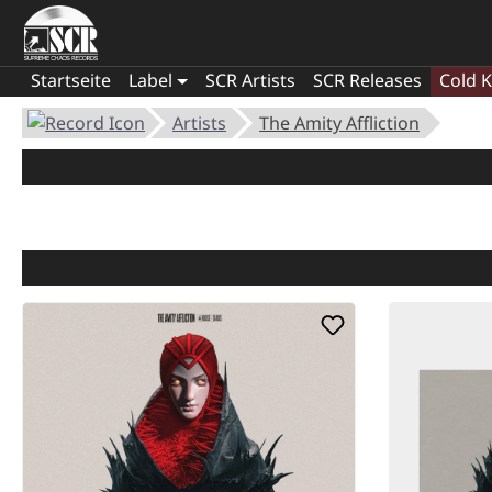
Startseite
Label
SCR Artists
SCR Releases
Cold K
Artists
The Amity Affliction