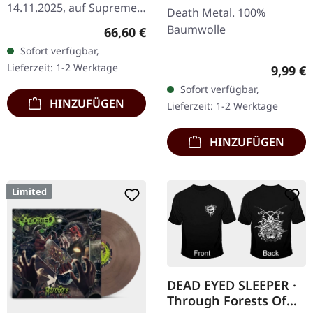
GIRLIE
14.11.2025, auf Supreme
Death Metal. 100%
Chaos Records. Schwarze
Baumwolle
Regulärer Preis:
66,60 €
Deluxe-Box mit
Sofort verfügbar,
verschiedenen Releases in
Lieferzeit: 1-2 Werktage
Regulär
9,99 €
einer noblen,…
Sofort verfügbar,
HINZUFÜGEN
Lieferzeit: 1-2 Werktage
HINZUFÜGEN
Limited
DEAD EYED SLEEPER ·
Through Forests Of