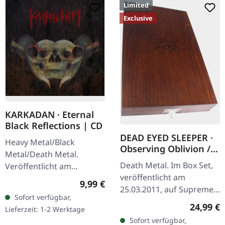
Limited
Exclusive
KARKADAN · Eternal
Black Reflections | CD
DEAD EYED SLEEPER ·
Heavy Metal/Black
Observing Oblivion /
Metal/Death Metal.
Through Forests Of
Death Metal. Im Box Set,
Veröffentlicht am
Nonentities | 2CD
veröffentlicht am
19.01.2002, auf Supreme
WOODEN BOX SET
Regulärer Preis:
9,99 €
25.03.2011, auf Supreme
Chaos Records. CD im
Sofort verfügbar,
Chaos Records. Der
Jewelcase. Neuauflage mit
Reguläre
24,99 €
Lieferzeit: 1-2 Werktage
Nachfolger von "Through
neuem Artwork,…
Sofort verfügbar,