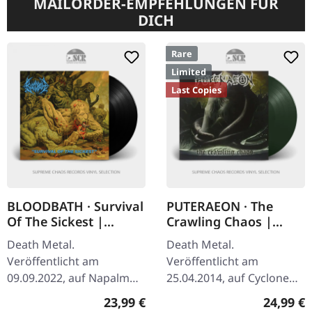
MAILORDER-EMPFEHLUNGEN FÜR
DICH
Rare
Limited
Last Copies
BLOODBATH · Survival
PUTERAEON · The
Of The Sickest |
Crawling Chaos |
BLACK LP
DARK GREEN LP
Death Metal.
Death Metal.
Veröffentlicht am
Veröffentlicht am
09.09.2022, auf Napalm
25.04.2014, auf Cyclone
Records. Schwarzes Vinyl
Empire. Dunkelgrünes
Regulärer Preis:
Reguläre
23,99 €
24,99 €
im Gatefold-Cover.
Vinyl. Standard-Cover.