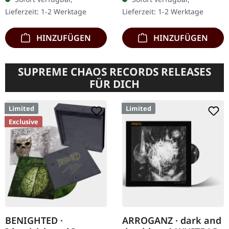
"Order Of The Leech"
Jewelcase mit 12-seitigem
Lieferzeit: 1-2 Werktage
Lieferzeit: 1-2 Werktage
einen…
Booklet. Aus…
HINZUFÜGEN
HINZUFÜGEN
SUPREME CHAOS RECORDS RELEASES
FÜR DICH
Limited
Limited
Exclusive
BENIGHTED ·
ARROGANZ · dark and