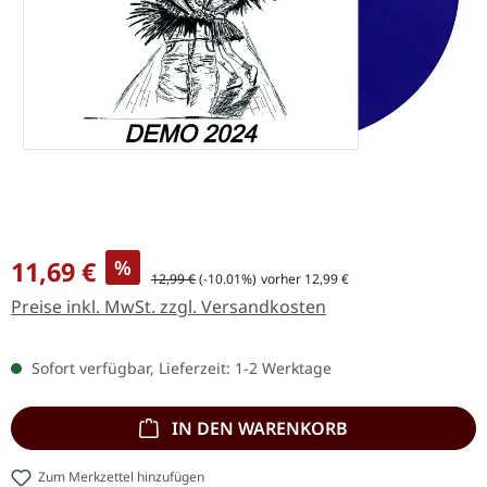
Verkaufspreis:
11,69 €
%
Regulärer Preis:
12,99 €
(-10.01%)
vorher 12,99 €
Preise inkl. MwSt. zzgl. Versandkosten
Sofort verfügbar, Lieferzeit: 1-2 Werktage
IN DEN WARENKORB
Zum Merkzettel hinzufügen