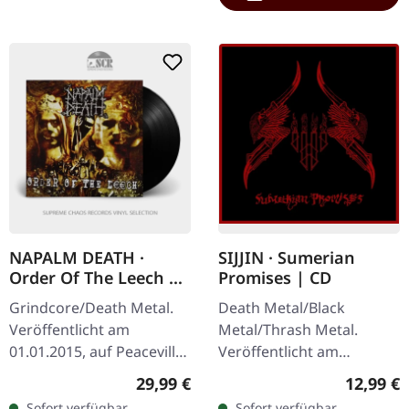
NAPALM DEATH ·
SIJJIN · Sumerian
Order Of The Leech |
Promises | CD
BLACK LP
Grindcore/Death Metal.
Death Metal/Black
Veröffentlicht am
Metal/Thrash Metal.
01.01.2015, auf Peaceville
Veröffentlicht am
Records. Schwarzes Vinyl.
12.11.2021, auf Sepulchral
Regulärer Preis:
Reguläre
29,99 €
12,99 €
Napalm Death liefern mit
Voice Records. CD im
Sofort verfügbar,
Sofort verfügbar,