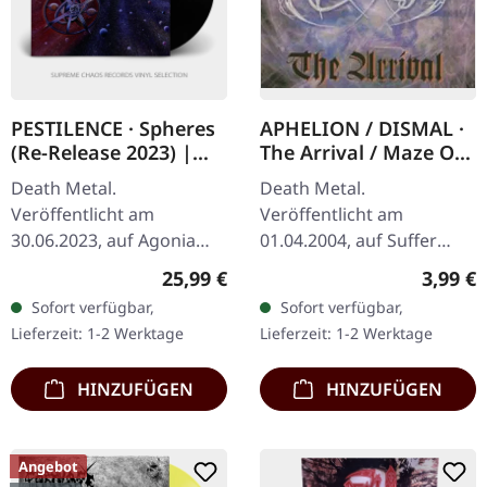
PESTILENCE · Spheres
APHELION / DISMAL ·
(Re-Release 2023) |
The Arrival / Maze Of
BLACK LP
Dementia | CD
Death Metal.
Death Metal.
Veröffentlicht am
Veröffentlicht am
30.06.2023, auf Agonia
01.04.2004, auf Suffer
Records. Schwarzes Vinyl,
Productions. CD im
Regulärer Preis:
Regulär
25,99 €
3,99 €
Remasterd. Die 2023er
Jewelcase. Limitiert auf
Sofort verfügbar,
Sofort verfügbar,
remasterte Ausgabe von
500 handnummerierte
Lieferzeit: 1-2 Werktage
Lieferzeit: 1-2 Werktage
Pestilence's "Spheres"…
Exemplare. Diese…
HINZUFÜGEN
HINZUFÜGEN
Angebot