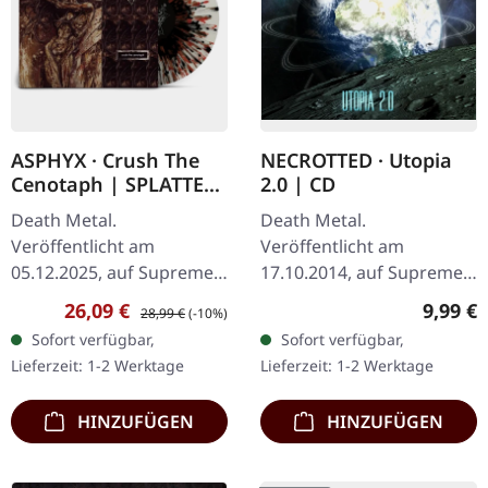
ASPHYX · Crush The
NECROTTED · Utopia
Cenotaph | SPLATTER
2.0 | CD
LP
Death Metal.
Death Metal.
Veröffentlicht am
Veröffentlicht am
05.12.2025, auf Supreme
17.10.2014, auf Supreme
Chaos Records.
Chaos Records. CD im
Verkaufspreis:
Regulärer Preis:
Regulär
26,09 €
9,99 €
28,99 €
(-10%)
Knochenweißes Vinyl mit
Jewelcase. Das neueste
Sofort verfügbar,
Sofort verfügbar,
Braun, Rost-Rot, Schwarz
Album von NECROTTED
Lieferzeit: 1-2 Werktage
Lieferzeit: 1-2 Werktage
Splatter. Full Dynamic
bietet mal wieder nur
Range…
das…
HINZUFÜGEN
HINZUFÜGEN