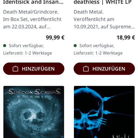
Identisick and Insane
deathless | WHITE LP
Cephalic Production |
Death Metal/Grindcore.
Death Metal.
INSANE WOODEN
Im Box Set, veröffentlicht
Veröffentlicht am
BOXSET
am 22.03.2024, auf
10.09.2021, auf Supreme
Supreme Chaos Records.
Chaos Records. Weißes
Regulärer Preis:
Reguläre
99,99 €
18,99 €
Schwere graue Holzbox
Vinyl im schweren Cover
Sofort verfügbar,
Sofort verfügbar,
mit den Alben 'Identisick'
mit Insert. Limitiert auf
Lieferzeit: 1-2 Werktage
Lieferzeit: 1-2 Werktage
und…
200 handnummerierte…
HINZUFÜGEN
HINZUFÜGEN