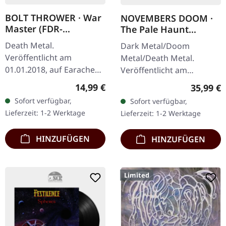
BOLT THROWER · War
NOVEMBERS DOOM ·
Master (FDR-
The Pale Haunt
Remaster) | DIGIPAK
Departure |
Death Metal.
Dark Metal/Doom
CD
GOLD/OXBLOOD 2LP
Veröffentlicht am
Metal/Death Metal.
01.01.2018, auf Earache
Veröffentlicht am
Records. CD im DigiPack,
19.09.2025, auf Prophecy
Regulärer Preis:
14,99 €
Reguläre
35,99 €
FDR-Version. Als Bolt
Productions.
Sofort verfügbar,
Sofort verfügbar,
Thrower 1991 "War
Gold/Blutrotes Doppel-
Lieferzeit: 1-2 Werktage
Lieferzeit: 1-2 Werktage
Master" entfesselten,…
Vinyl im Gatefold Cover
mit…
HINZUFÜGEN
HINZUFÜGEN
Limited