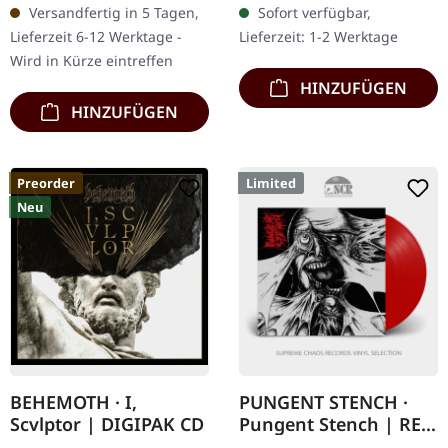
Versandfertig in 5 Tagen,
Sofort verfügbar,
"Survival Of The Sickest"
Limitiert auf 300
Lieferzeit 6-12 Werktage -
Lieferzeit: 1-2 Werktage
zeigt Bloodbath, wie sie…
handnummerierte
Wird in Kürze eintreffen
Exemplare. Was…
HINZUFÜGEN
HINZUFÜGEN
Preorder
Limited
Neu
BEHEMOTH · I,
PUNGENT STENCH ·
Scvlptor | DIGIPAK CD
Pungent Stench | RED
LP