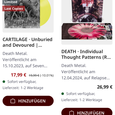
Limited
Last Copies
CARTILAGE · Unburied
and Devoured |
YELLOW LP
DEATH · Individual
Death Metal.
Thought Patterns (Re-
Veröffentlicht am
Issue) |
Death Metal.
15.10.2023, auf Seven
PINK/WHITE/RED
Veröffentlicht am
Metal Inches Records.
MERGE SPLATTER LP
Verkaufspreis:
Regulärer Preis:
17,99 €
19,99 €
(-10.01%)
12.04.2024, auf Relapse
Transparentes gelbes
Sofort verfügbar,
Records. Pink-weiß-rotes
Vinyl, Inside-Out Cover,
Reguläre
26,99 €
Lieferzeit: 1-2 Werktage
Splatter Vinyl. Deaths
dickes Inlay (400gr) mit…
Sofort verfügbar,
viertes Studioalbum steht
Lieferzeit: 1-2 Werktage
HINZUFÜGEN
als monumentale…
HINZUFÜGEN