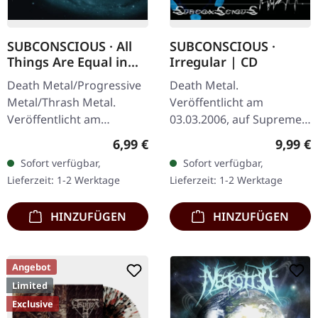
SUBCONSCIOUS · All
SUBCONSCIOUS ·
Things Are Equal in
Irregular | CD
Death | CD
Death Metal/Progressive
Death Metal.
Metal/Thrash Metal.
Veröffentlicht am
Veröffentlicht am
03.03.2006, auf Supreme
08.08.2008, auf Supreme
Chaos Records. CD im
Regulärer Preis:
Regulär
6,99 €
9,99 €
Chaos Records. CD im
Jewelcase mit 8-seitigem
Sofort verfügbar,
Sofort verfügbar,
Jewelcase mit 8-seitigem
Booklet. Subconscious
Lieferzeit: 1-2 Werktage
Lieferzeit: 1-2 Werktage
Booklet.…
liefern mit "Irregular"…
HINZUFÜGEN
HINZUFÜGEN
Angebot
Limited
Exclusive