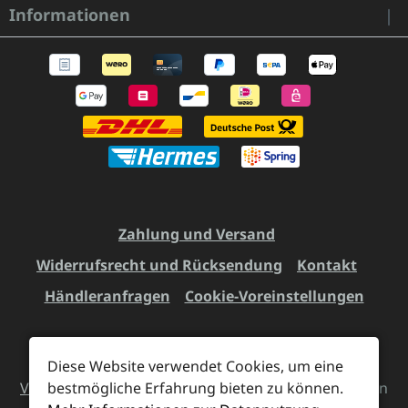
Informationen
Zahlung und Versand
Widerrufsrecht und Rücksendung
Kontakt
Händleranfragen
Cookie-Voreinstellungen
Diese Website verwendet Cookies, um eine
Alle Preise inkl. gesetzl. Mehrwertsteuer zzgl.
bestmögliche Erfahrung bieten zu können.
Versandkosten
und ggf. Nachnahmegebühren, wenn