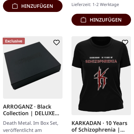
Forests Of Nonentities"
Lieferzeit: 1-2 Werktage
HINZUFÜGEN
ist direkter…
HINZUFÜGEN
Exclusive
ARROGANZ · Black
Collection | DELUXE
BOX SET
KARKADAN · 10 Years
Death Metal. Im Box Set,
of Schizophrenia |
veröffentlicht am