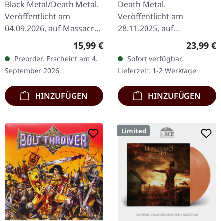
Black Metal/Death Metal.
Death Metal.
Veröffentlicht am
Veröffentlicht am
04.09.2026, auf Massacre
28.11.2025, auf
Records. CD im Digipak.
Hammerheart Records.
Regulärer Preis:
Reguläre
15,99 €
23,99 €
Moment mal — wenn
Rotes Vinyl LP mit Poster
Preorder. Erscheint am 4.
Sofort verfügbar,
Behemoth was Neues
des legendären Cover-
September 2026
Lieferzeit: 1-2 Werktage
raushauen, dann…
Artworks. Neuauflage
mit…
HINZUFÜGEN
HINZUFÜGEN
Limited