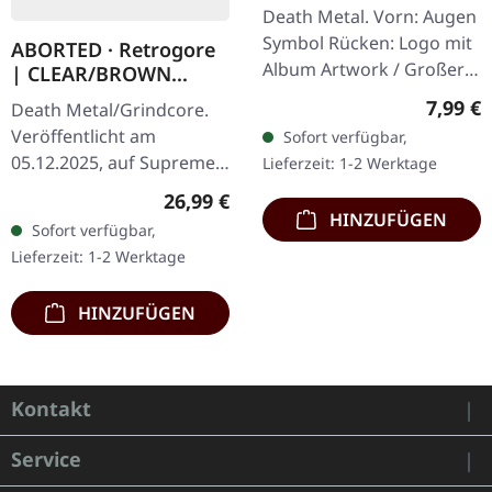
Nonentities Bug TS |
Death Metal. Vorn: Augen
T-SHIRT L
Symbol Rücken: Logo mit
ABORTED · Retrogore
Album Artwork / Großer
| CLEAR/BROWN
stilisierter Käfer 100%
MARBLED LP
Regulär
7,99 €
Death Metal/Grindcore.
Baumwolle, Fruit Of The
Veröffentlicht am
Sofort verfügbar,
Loom Heavy Cotton
05.12.2025, auf Supreme
Lieferzeit: 1-2 Werktage
Chaos Records.
Regulärer Preis:
26,99 €
Clear/Braun "Zombified
HINZUFÜGEN
Sofort verfügbar,
Cream" marmoriertes
Lieferzeit: 1-2 Werktage
Vinyl. Limitiert auf 200…
HINZUFÜGEN
Kontakt
Service