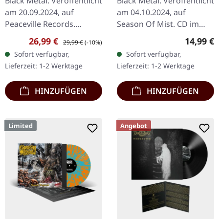
Black Metal. Veröffentlicht
Black Metal. Veröffentlicht
am 20.09.2024, auf
am 04.10.2024, auf
Peaceville Records.
Season Of Mist. CD im
Schwarzes Vinyl. Die
noblen 10-seitigen
Verkaufspreis:
Regulärer Preis:
Reguläre
26,99 €
14,99 €
29,99 €
(-10%)
norwegische Black Metal-
DigiPak mit Goldprägung.
Sofort verfügbar,
Sofort verfügbar,
Entity Mork liefert mit
Aus den frostigen Weiten
Lieferzeit: 1-2 Werktage
Lieferzeit: 1-2 Werktage
"Syv" ein…
Norwegens…
HINZUFÜGEN
HINZUFÜGEN
Limited
Angebot