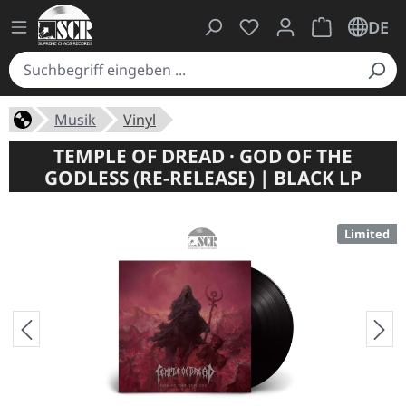
Du hast 0 Produkte auf
Warenkorb ent
DE
Musik
Vinyl
TEMPLE OF DREAD · GOD OF THE
GODLESS (RE-RELEASE) | BLACK LP
Limited