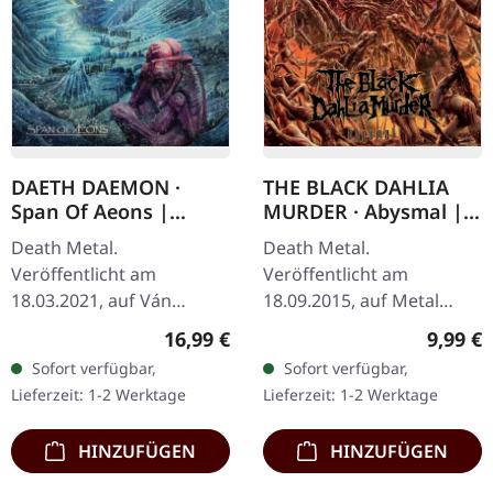
DAETH DAEMON ·
THE BLACK DAHLIA
Span Of Aeons |
MURDER · Abysmal |
DIGIPAK 2CD
CD
Death Metal.
Death Metal.
Veröffentlicht am
Veröffentlicht am
18.03.2021, auf Ván
18.09.2015, auf Metal
Records. Doppel-CD im
Blade Records. CD im
Regulärer Preis:
Regulär
16,99 €
9,99 €
DigiPack im Schuber mit
Jewelcase. "Abysmal" von
Sofort verfügbar,
Sofort verfügbar,
12-seitigem Booklet,
The Black Dahlia Murder
Lieferzeit: 1-2 Werktage
Lieferzeit: 1-2 Werktage
limitiert auf 500…
ist ein stürmischer…
HINZUFÜGEN
HINZUFÜGEN