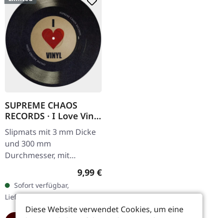
SUPREME CHAOS
RECORDS · I Love Vinyl
| SLIPMAT
Slipmats mit 3 mm Dicke
und 300 mm
Durchmesser, mit
unserem beliebten "I Love
Regulärer Preis:
9,99 €
Vinyl" Aufdruck, optisch
Sofort verfügbar,
wie eine LP aufgemacht.
Lieferzeit: 1-2 Werktage
Zweite Auflage…
Diese Website verwendet Cookies, um eine