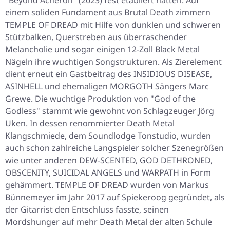
"Beyond Acheron" (2023) fest etabliert hatten. Auf
einem soliden Fundament aus Brutal Death zimmern
TEMPLE OF DREAD mit Hilfe von dunklen und schweren
Stützbalken, Querstreben aus überraschender
Melancholie und sogar einigen 12-Zoll Black Metal
Nägeln ihre wuchtigen Songstrukturen. Als Zierelement
dient erneut ein Gastbeitrag des INSIDIOUS DISEASE,
ASINHELL und ehemaligen MORGOTH Sängers Marc
Grewe. Die wuchtige Produktion von "God of the
Godless" stammt wie gewohnt von Schlagzeuger Jörg
Uken. In dessen renommierter Death Metal
Klangschmiede, dem Soundlodge Tonstudio, wurden
auch schon zahlreiche Langspieler solcher Szenegrößen
wie unter anderen DEW-SCENTED, GOD DETHRONED,
OBSCENITY, SUICIDAL ANGELS und WARPATH in Form
gehämmert. TEMPLE OF DREAD wurden von Markus
Bünnemeyer im Jahr 2017 auf Spiekeroog gegründet, als
der Gitarrist den Entschluss fasste, seinen
Mordshunger auf mehr Death Metal der alten Schule