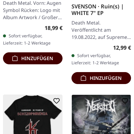
Death Metal. Vorn: Augen
HSW ZIP L
SVENSON · Ruin(s) |
Symbol Rücken: Logo mit
WHITE 7" EP
Album Artwork / Großer
Death Metal.
stilisierter Käfer 80%
Regulärer Preis:
18,99 €
Veröffentlicht am
Baumwolle, 20% Polyester
Sofort verfügbar,
19.08.2022, auf Supreme
Lieferzeit: 1-2 Werktage
Chaos Records. Weiße 7"-
Reguläre
12,99 €
Vinyl-Single mit Memorial-
Sofort verfügbar,
HINZUFÜGEN
Etching auf der B-Seite,
Lieferzeit: 1-2 Werktage
limitiert auf 200…
HINZUFÜGEN