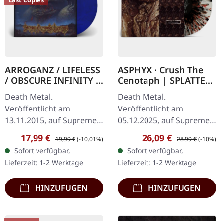
Last Copies
ARROGANZ / LIFELESS
ASPHYX · Crush The
/ OBSCURE INFINITY /
Cenotaph | SPLATTER
RECKLESS
LP
Death Metal.
Death Metal.
MANSLAUGHTER ·
Veröffentlicht am
Veröffentlicht am
Sermon Of Ungodly
13.11.2015, auf Supreme
05.12.2025, auf Supreme
Dreams | BLUE/BLACK
Chaos Records. SCR
Chaos Records.
LP
Verkaufspreis:
Regulärer Preis:
Verkaufspreis:
Regulärer Preis:
17,99 €
26,09 €
19,99 €
(-10.01%)
28,99 €
(-10%)
Mailorder Exklusiv!
Knochenweißes Vinyl mit
Sofort verfügbar,
Sofort verfügbar,
Transparent
Braun, Rost-Rot, Schwarz
Lieferzeit: 1-2 Werktage
Lieferzeit: 1-2 Werktage
Blau/Schwarz
Splatter. Full Dynamic
marmoriertes Vinyl.
Range…
HINZUFÜGEN
HINZUFÜGEN
Limitiert…