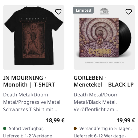
Limited
IN MOURNING ·
GORLEBEN ·
Monolith | T-SHIRT
Menetekel | BLACK LP
Death Metal/Doom
Death Metal/Doom
Metal/Progressive Metal.
Metal/Black Metal.
Schwarzes T-Shirt mit
Veröffentlicht am
exklusivem Design.
15.10.2025, auf Darkness
Regulärer Preis:
Reguläre
18,99 €
19,99 €
Vorderseite bedruckt.
Shall Rise Productions.
Sofort verfügbar,
Versandfertig in 5 Tagen,
Fruit Of The Loom
Schwarzes Vinyl mit 4-
Lieferzeit: 1-2 Werktage
Lieferzeit 6-12 Werktage -