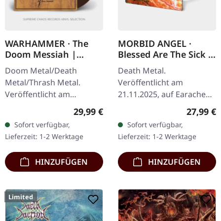
WARHAMMER · The
MORBID ANGEL ·
Doom Messiah |
Blessed Are The Sick |
BROWN LP
WHITE LP
Doom Metal/Death
Death Metal.
Metal/Thrash Metal.
Veröffentlicht am
Veröffentlicht am
21.11.2025, auf Earache
21.02.2022, auf The Devil's
Records. Weißes Vinyl LP
Regulärer Preis:
Reguläre
29,99 €
27,99 €
Elixirs Records. Braunes
im Standard Cover. Plastic
Sofort verfügbar,
Sofort verfügbar,
Vinyl im noblen cover.
Head Distribution
Lieferzeit: 1-2 Werktage
Lieferzeit: 1-2 Werktage
Limitiert auf 400…
Exklusiv-Edition. Als…
HINZUFÜGEN
HINZUFÜGEN
Limited