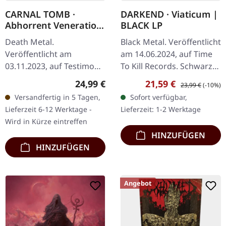
CARNAL TOMB ·
DARKEND · Viaticum |
Abhorrent Veneration
BLACK LP
|
Death Metal.
Black Metal. Veröffentlicht
TURQUOISE/ORANGE
Veröffentlicht am
am 14.06.2024, auf Time
SPLATTER LP
03.11.2023, auf Testimony
To Kill Records. Schwarzes
Records. Türkis/Orange
Vinyl. Darkend kehren mit
Regulärer Preis:
Verkaufspreis:
Regulärer Preis:
24,99 €
21,59 €
23,99 €
(-10%)
Splatter Vinyl mit Insert.
"Viaticum" zurück, einer
Versandfertig in 5 Tagen,
Sofort verfügbar,
Limitiert auf 500 Stück.
eindringlichen…
Lieferzeit 6-12 Werktage -
Lieferzeit: 1-2 Werktage
Carnal Tomb…
Wird in Kürze eintreffen
HINZUFÜGEN
HINZUFÜGEN
Angebot