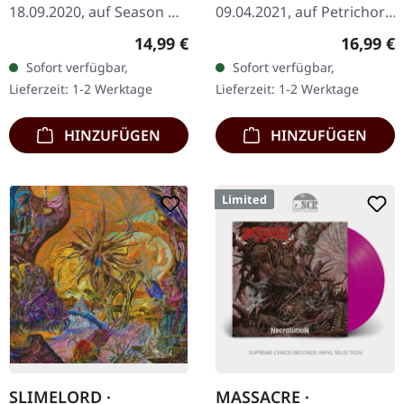
18.09.2020, auf Season Of
09.04.2021, auf Petrichor.
Mist. Rot/weiß/schwarz
Schwarzes Vinyl.
Regulärer Preis:
Reguläre
14,99 €
16,99 €
marmoriertes Vinyl,
Standard-Cover. Inklusive
Sofort verfügbar,
Sofort verfügbar,
limitiert auf 450
bedruckter Innenhülle. Es
Lieferzeit: 1-2 Werktage
Lieferzeit: 1-2 Werktage
Exemplare. Die belgische
gibt Alben, die dich…
Death…
HINZUFÜGEN
HINZUFÜGEN
Limited
SLIMELORD ·
MASSACRE ·