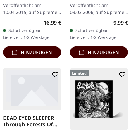
Veröffentlicht am
Veröffentlicht am
10.04.2015, auf Supreme
03.03.2006, auf Supreme
Chaos Records.
Chaos Records. CD im
Regulärer Preis:
Regulär
16,99 €
9,99 €
Transparentes Vinyl mit
Jewelcase mit 8-seitigem
Sofort verfügbar,
Sofort verfügbar,
Insert. Limitiert auf 100
Booklet. Subconscious
Lieferzeit: 1-2 Werktage
Lieferzeit: 1-2 Werktage
handnummerierte
liefern mit "Irregular"…
Exemplare.…
HINZUFÜGEN
HINZUFÜGEN
Limited
DEAD EYED SLEEPER ·
Through Forests Of
Nonentities Bug Zip |