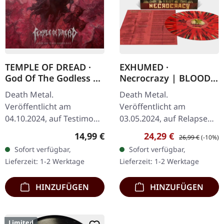
TEMPLE OF DREAD ·
EXHUMED ·
God Of The Godless |
Necrocrazy | BLOOD
CD
RED/SPLATTER LP
Death Metal.
Death Metal.
Veröffentlicht am
Veröffentlicht am
04.10.2024, auf Testimony
03.05.2024, auf Relapse
Records. Jewelcase-CD mit
Records. Blutrotes Vinyl
Regulärer Preis:
Verkaufspreis:
Regulärer Preis:
14,99 €
24,29 €
26,99 €
(-10%)
12-seitigem Booklet.
mit Splatter. Exhumed
Sofort verfügbar,
Sofort verfügbar,
Leidenschaftlicher und
kehren mit ihrem
Lieferzeit: 1-2 Werktage
Lieferzeit: 1-2 Werktage
packender kann der Old…
brutalen Werk
"Necrocrazy"…
HINZUFÜGEN
HINZUFÜGEN
Limited