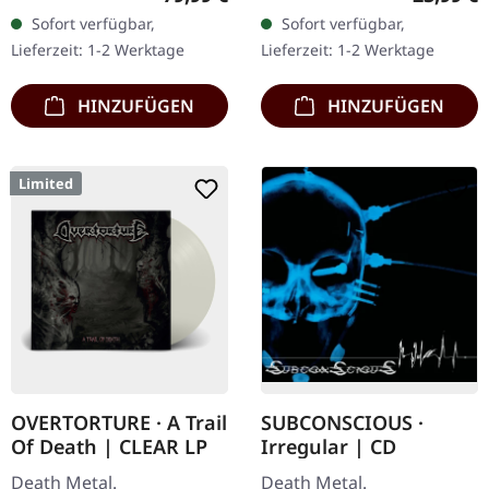
schwere schwarze
Transparent
Sofort verfügbar,
Sofort verfügbar,
Holzbox mit Logo und
Dunkelgelb/Schwarz
Lieferzeit: 1-2 Werktage
Lieferzeit: 1-2 Werktage
Nummerierung,…
marmoriertes Vinyl im
schweren Cover…
HINZUFÜGEN
HINZUFÜGEN
Limited
OVERTORTURE · A Trail
SUBCONSCIOUS ·
Of Death | CLEAR LP
Irregular | CD
Death Metal.
Death Metal.