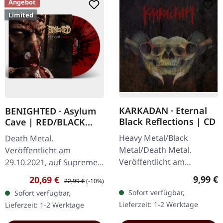
Angebot
Limited
KARKADAN · Eternal
BENIGHTED · Asylum
Black Reflections | CD
Cave | RED/BLACK
SPLATTER LP
Heavy Metal/Black
Death Metal.
Metal/Death Metal.
Veröffentlicht am
Veröffentlicht am
29.10.2021, auf Supreme
19.01.2002, auf Supreme
Chaos Records.
Regulär
9,99 €
Verkaufspreis:
Regulärer Preis:
20,69 €
22,99 €
(-10%)
Chaos Records. CD im
Transparent rotes Vinyl
Sofort verfügbar,
Sofort verfügbar,
Jewelcase. Neuauflage mit
mit schwarzen Splattern
Lieferzeit: 1-2 Werktage
Lieferzeit: 1-2 Werktage
neuem Artwork,…
und Insert. Limitiert auf
200…