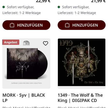
Regulärer Preis:
Reguläre
22,99 €
21,99 €
Vinyl im Standard-Cover
Vinyl mit Insert, Poster.
Sofort verfügbar,
Sofort verfügbar,
mit Insert und Download-
180g-Vinyl. "Terrorize
Lieferzeit: 1-2 Werktage
Lieferzeit: 1-2 Werktage
Karte. Wenn wir über…
Brutalize Sodomize"…
HINZUFÜGEN
HINZUFÜGEN
Angebot
MORK · Syv | BLACK
1349 · The Wolf & The
LP
King | DIGIPAK CD