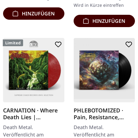
Valueweight 100%
seitigem 12" Insert.…
Wird in Kürze eintreffen
Baumwolle.
HINZUFÜGEN
HINZUFÜGEN
Limited
CARNATION · Where
PHLEBOTOMIZED ·
Death Lies |
Pain, Resistance,
RED/WHITE/BLACK LP
Suffering | BLACK LP
Death Metal.
Death Metal.
Veröffentlicht am
Veröffentlicht am