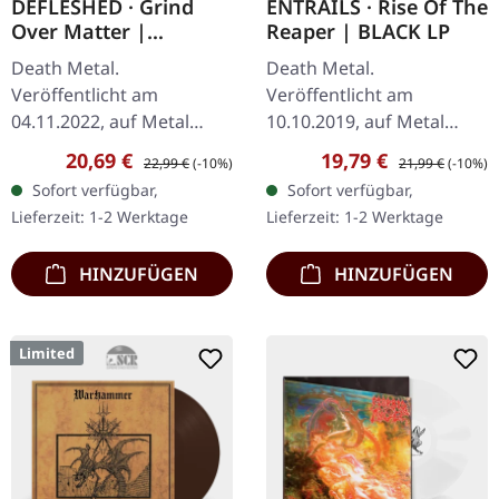
DEFLESHED · Grind
ENTRAILS · Rise Of The
Over Matter |
Reaper | BLACK LP
GOLD/SILVER LP
Death Metal.
Death Metal.
Veröffentlicht am
Veröffentlicht am
04.11.2022, auf Metal
10.10.2019, auf Metal
Blade Records.
Blade Records. Schwarzes
Verkaufspreis:
Regulärer Preis:
Verkaufspreis:
Regulärer Preis:
20,69 €
19,79 €
22,99 €
(-10%)
21,99 €
(-10%)
Gold/Silber Splatter-Vinyl
180g-Vinyl mit Poster,
Sofort verfügbar,
Sofort verfügbar,
mit Insert, Download-
Textblatt und Download-
Lieferzeit: 1-2 Werktage
Lieferzeit: 1-2 Werktage
Code, limitiert auf 300
Card. "Rise Of The…
Exemplare…
HINZUFÜGEN
HINZUFÜGEN
Limited