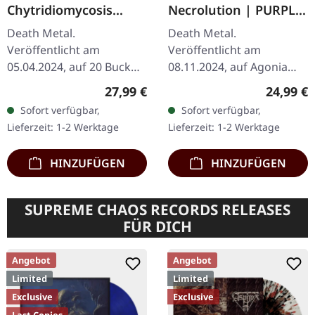
Chytridiomycosis
Necrolution | PURPLE
Relinquished |
LP
Death Metal.
Death Metal.
ORANGE/BLUE
Veröffentlicht am
Veröffentlicht am
GALAXY LP
05.04.2024, auf 20 Buck
08.11.2024, auf Agonia
Spin. Orange-blaues
Records. Purple Vinyl.
Regulärer Preis:
Reguläre
27,99 €
24,99 €
"Galaxy" Vinyl. Slimelord
Limitiert auf 200 Stück.
Sofort verfügbar,
Sofort verfügbar,
liefert mit
"Necrolution" von
Lieferzeit: 1-2 Werktage
Lieferzeit: 1-2 Werktage
"Chytridiomycosis
Massacre ist eine
Relinquished" ein…
kraftvolle…
HINZUFÜGEN
HINZUFÜGEN
SUPREME CHAOS RECORDS RELEASES
FÜR DICH
Angebot
Angebot
Limited
Limited
Exclusive
Exclusive