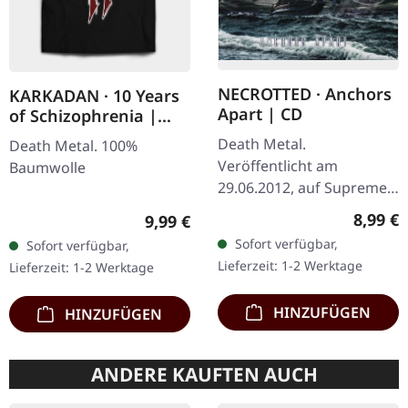
NECROTTED · Anchors
KARKADAN · 10 Years
Apart | CD
of Schizophrenia |
LONGSLEEVE
Death Metal.
Death Metal. 100%
Veröffentlicht am
Baumwolle
29.06.2012, auf Supreme
Chaos Records. CD im
Regulär
8,99 €
Regulärer Preis:
9,99 €
Jewelcase mit 8-seitigem
Sofort verfügbar,
Sofort verfügbar,
Booklet. Hier gibt es nicht
Lieferzeit: 1-2 Werktage
Lieferzeit: 1-2 Werktage
weniger als modernen…
HINZUFÜGEN
HINZUFÜGEN
ANDERE KAUFTEN AUCH