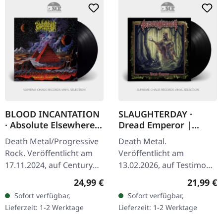
BLOOD INCANTATION
SLAUGHTERDAY ·
· Absolute Elsewhere |
Dread Emperor |
BLACK LP
BLACK LP
Death Metal/Progressive
Death Metal.
Rock. Veröffentlicht am
Veröffentlicht am
17.11.2024, auf Century
13.02.2026, auf Testimony
Media Records.
Records. Schwarzes Vinyl
Regulärer Preis:
Reguläre
24,99 €
21,99 €
Schwarzes Vinyl im
im Standard-Cover mit
Sofort verfügbar,
Sofort verfügbar,
Gatefold-Cover. Blood
Insert. Slaughterday
Lieferzeit: 1-2 Werktage
Lieferzeit: 1-2 Werktage
Incantations…
entfesseln mit „Dread…