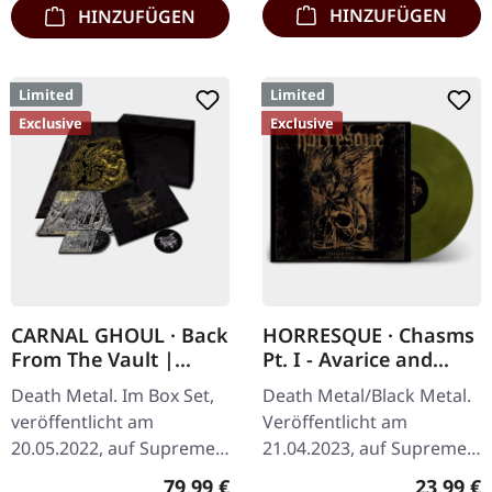
HINZUFÜGEN
HINZUFÜGEN
Limited
Limited
Exclusive
Exclusive
CARNAL GHOUL · Back
HORRESQUE · Chasms
From The Vault |
Pt. I - Avarice and
WOODEN BOX SET
Retribution |
Death Metal. Im Box Set,
Death Metal/Black Metal.
YELLOW/BLACK LP
veröffentlicht am
Veröffentlicht am
20.05.2022, auf Supreme
21.04.2023, auf Supreme
Chaos Records. Extrem
Chaos Records.
Regulärer Preis:
Reguläre
79,99 €
23,99 €