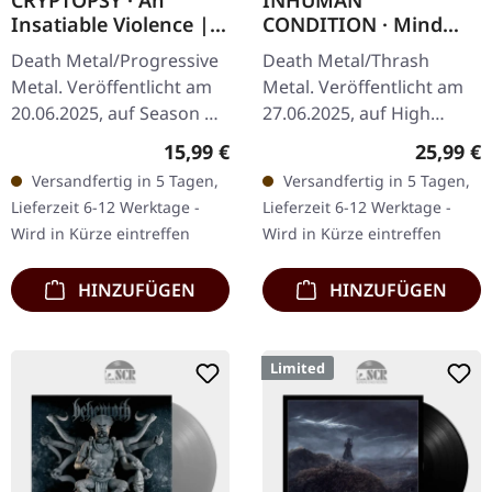
CRYPTOPSY · An
INHUMAN
Insatiable Violence |
CONDITION · Mind
DIGIPAK CD
Trap | PISS YELLOW
Death Metal/Progressive
Death Metal/Thrash
LP
Metal. Veröffentlicht am
Metal. Veröffentlicht am
20.06.2025, auf Season Of
27.06.2025, auf High
Mist. CD im Digipak mit
Roller Records.
Regulärer Preis:
Reguläre
15,99 €
25,99 €
Silberfoliendruck und 12-
Transparent gelbes Vinyl,
Versandfertig in 5 Tagen,
Versandfertig in 5 Tagen,
seitigem Booklet.…
425g schweres Cover,
Lieferzeit 6-12 Werktage -
Lieferzeit 6-12 Werktage -
Insert, Download Code…
Wird in Kürze eintreffen
Wird in Kürze eintreffen
HINZUFÜGEN
HINZUFÜGEN
Limited