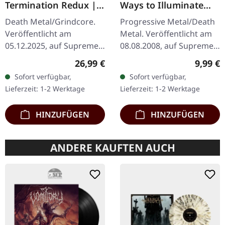
Termination Redux |
Ways to Illuminate
ORANGE/BLACK
Silence | DIGIPAK CD
Death Metal/Grindcore.
Progressive Metal/Death
SPLATTER LP
Veröffentlicht am
Metal. Veröffentlicht am
05.12.2025, auf Supreme
08.08.2008, auf Supreme
Chaos Records.
Chaos Records. Limitierte
Regulärer Preis:
Regulär
26,99 €
9,99 €
Orangenes Vinyl mit
CD-Version im DigiPak mit
Sofort verfügbar,
Sofort verfügbar,
schwarzen Splattern -
12-seitgem Booklet.…
Lieferzeit: 1-2 Werktage
Lieferzeit: 1-2 Werktage
"Slash Splatter Vinyl".…
HINZUFÜGEN
HINZUFÜGEN
ANDERE KAUFTEN AUCH