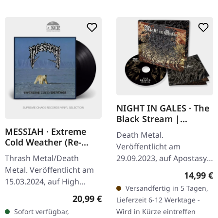
NIGHT IN GALES · The
Black Stream |
DIGIPAK CD
MESSIAH · Extreme
Death Metal.
Cold Weather (Re-
Veröffentlicht am
Issue 2014) | BLACK
29.09.2023, auf Apostasy
Thrash Metal/Death
LP
Records. Digipak CD. Die
Metal. Veröffentlicht am
Reguläre
14,99 €
deutschen Death Metal-
15.03.2024, auf High
Versandfertig in 5 Tagen,
Veteranen Night In Gales
Roller Records. Schwarzes
Regulärer Preis:
20,99 €
Lieferzeit 6-12 Werktage -
kehren mit "The Black…
Vinyl im Standard-Cover
Wird in Kürze eintreffen
Sofort verfügbar,
mit Insert und Poster. Im