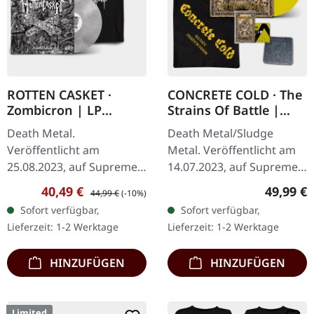
ROTTEN CASKET ·
CONCRETE COLD · The
Zombicron | LP
Strains Of Battle |
BUNDLE
VINYL BUNDLE
Death Metal.
Death Metal/Sludge
Veröffentlicht am
Metal. Veröffentlicht am
25.08.2023, auf Supreme
14.07.2023, auf Supreme
Chaos Records.
Chaos Records. SCR-
Verkaufspreis:
Regulärer Preis:
Reguläre
40,49 €
49,99 €
44,99 €
(-10%)
EXKLUSIVES PREORDER
exklusives Bundle, 50
Sofort verfügbar,
Sofort verfügbar,
BUDNLE! Die ersten 50
Exemplare, bestehend
Lieferzeit: 1-2 Werktage
Lieferzeit: 1-2 Werktage
nummerierten Exemplare
aus: · Gelbes Vinyl…
kommen mit…
HINZUFÜGEN
HINZUFÜGEN
Limited