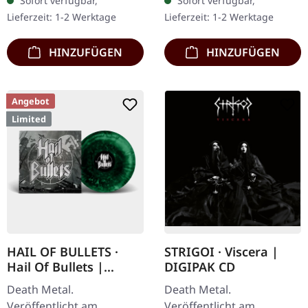
Sofort verfügbar,
Sofort verfügbar,
bedruckter Innenhülle. Es
Standard-Cover. Limitiert
Lieferzeit: 1-2 Werktage
Lieferzeit: 1-2 Werktage
gibt Alben, die dich…
auf 333
handnummerierte…
HINZUFÜGEN
HINZUFÜGEN
Angebot
Limited
HAIL OF BULLETS ·
STRIGOI · Viscera |
Hail Of Bullets |
DIGIPAK CD
GREEN SUPER
Death Metal.
Death Metal.
MARBLED LP
Veröffentlicht am
Veröffentlicht am