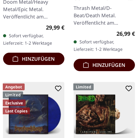
Doom Metal/Heavy
And Tide | ORANGE
Thrash Metal/D-
Metal/Epic Metal.
MARBLED LP
Beat/Death Metal.
Veröffentlicht am
Veröffentlicht am
21.10.2022, auf Supreme
Regulärer Preis:
29,99 €
12.12.2025, auf Supreme
Chaos Records. SCR-
Reguläre
26,99 €
Sofort verfügbar,
Chaos Records. Orange
exklusives Transparent
Sofort verfügbar,
Lieferzeit: 1-2 Werktage
marmoriertes Vinyl mit
Rot/Schwarz/Weiß…
Lieferzeit: 1-2 Werktage
Insert. Limitiert auf 150…
HINZUFÜGEN
HINZUFÜGEN
Angebot
Limited
Limited
Exclusive
Last Copies