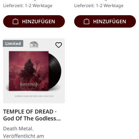
Enthält 2-seitiges Insert
im Standard-Cover mit
Lieferzeit: 1-2 Werktage
Lieferzeit: 1-2 Werktage
und polyliniertes…
Insert. Limitiert…
HINZUFÜGEN
HINZUFÜGEN
Limited
TEMPLE OF DREAD ·
God Of The Godless
(Re-Release) | BLACK
Death Metal.
LP
Veröffentlicht am