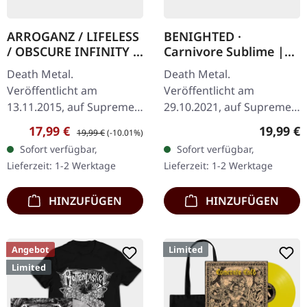
ARROGANZ / LIFELESS
BENIGHTED ·
/ OBSCURE INFINITY /
Carnivore Sublime |
RECKLESS
WHITE LP
Death Metal.
Death Metal.
MANSLAUGHTER ·
Veröffentlicht am
Veröffentlicht am
Sermon Of Ungodly
13.11.2015, auf Supreme
29.10.2021, auf Supreme
Dreams | BLUE/BLACK
Chaos Records. SCR
Chaos Records. Weißes
LP
Verkaufspreis:
Regulärer Preis:
Reguläre
17,99 €
19,99 €
19,99 €
(-10.01%)
Mailorder Exklusiv!
Vinyl. Neuauflage als
Sofort verfügbar,
Sofort verfügbar,
Transparent
hochwertiges Vinyl mit
Lieferzeit: 1-2 Werktage
Lieferzeit: 1-2 Werktage
Blau/Schwarz
Original Splatter…
marmoriertes Vinyl.
HINZUFÜGEN
HINZUFÜGEN
Limitiert…
Angebot
Limited
Limited