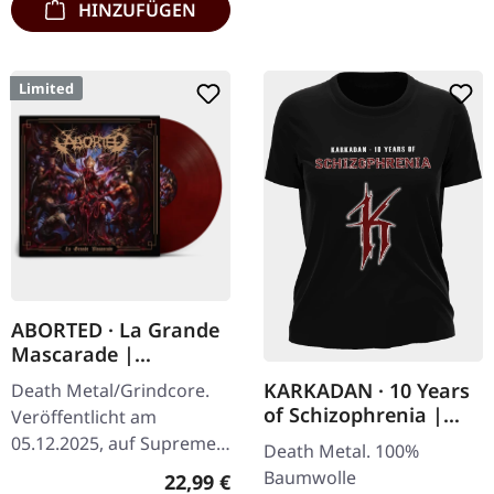
HINZUFÜGEN
Limited
ABORTED · La Grande
Mascarade |
TRANSPARENT
KARKADAN · 10 Years
Death Metal/Grindcore.
RED/BLACK LP
of Schizophrenia |
Veröffentlicht am
GIRLIE
05.12.2025, auf Supreme
Death Metal. 100%
Chaos Records. Zum
Baumwolle
Regulärer Preis:
22,99 €