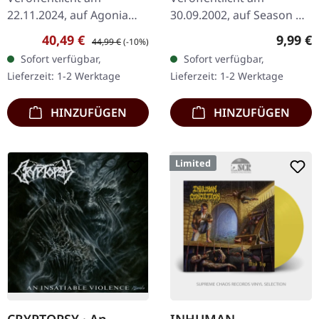
22.11.2024, auf Agonia
30.09.2002, auf Season Of
Records. Grün/schwarz
Mist. CD im DigiPak mit
Verkaufspreis:
Regulärer Preis:
Regulär
40,49 €
9,99 €
44,99 €
(-10%)
Splatter/Marbled Vinyl mit
16-seitigem Booklet.
Sofort verfügbar,
Sofort verfügbar,
Etching auf der B-Seite.
Strigoi entfesseln mit
Lieferzeit: 1-2 Werktage
Lieferzeit: 1-2 Werktage
Limitiert auf 200…
„Viscera" eine wahre…
HINZUFÜGEN
HINZUFÜGEN
Limited