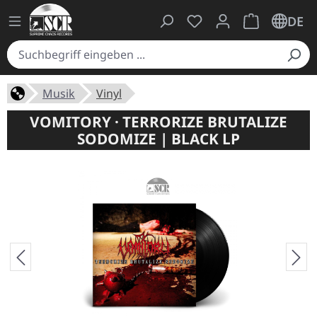
Du hast 0 Produkte auf
Warenkorb ent
DE
Musik
Vinyl
VOMITORY · TERRORIZE BRUTALIZE
SODOMIZE | BLACK LP