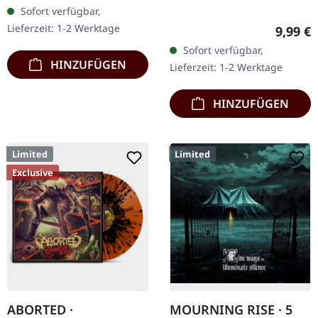
ersten Mal auf Vinyl mit
Sofort verfügbar,
speziellem Mastering
Lieferzeit: 1-2 Werktage
Regulär
9,99 €
extra für Vinyl.…
Sofort verfügbar,
HINZUFÜGEN
Lieferzeit: 1-2 Werktage
HINZUFÜGEN
Limited
Limited
Exclusive
ABORTED ·
MOURNING RISE · 5