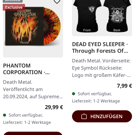
Exclusive
DEAD EYED SLEEPER ·
Through Forests Of
Nonentities Bug |
Death Metal. Vorderseite:
GIRLIE L
PHANTOM
Eye Symbol Rückseite:
CORPORATION ·
Logo mit großem Käfer-
Fallout | FIRE
Death Metal.
Artwork 100% Baumwolle
Regulär
SPLATTER LP
7,99 €
Veröffentlicht am
Sofort verfügbar,
20.09.2024, auf Supreme
Lieferzeit: 1-2 Werktage
Chaos Records. SCR-
Regulärer Preis:
29,99 €
exklusives 'Fire Splatter'
Sofort verfügbar,
HINZUFÜGEN
Vinyl mit Insert, limitiert
Lieferzeit: 1-2 Werktage
auf 150…