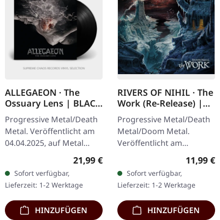
ALLEGAEON · The
RIVERS OF NIHIL · The
Ossuary Lens | BLACK
Work (Re-Release) |
LP
CD
Progressive Metal/Death
Progressive Metal/Death
Metal. Veröffentlicht am
Metal/Doom Metal.
04.04.2025, auf Metal
Veröffentlicht am
Blade Records. Schwarzes
22.08.2025, auf Metal
Regulärer Preis:
Reguläre
21,99 €
11,99 €
Vinyl mit Insert, limitiert
Blade Records. CD im
Sofort verfügbar,
Sofort verfügbar,
auf 300 Exemplare.…
Jewelcase. Rivers of Nihil
Lieferzeit: 1-2 Werktage
Lieferzeit: 1-2 Werktage
hat mit ihrem…
HINZUFÜGEN
HINZUFÜGEN