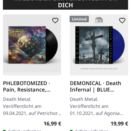
DICH
Limited
PHLEBOTOMIZED ·
DEMONICAL · Death
Pain, Resistance,
Infernal | BLUE
Suffering | BLACK LP
SMOKED LP
Death Metal.
Death Metal.
Veröffentlicht am
Veröffentlicht am
09.04.2021, auf Petrichor.
01.10.2021, auf Agonia
Schwarzes Vinyl.
Records. Blaues
Regulärer Preis:
Reguläre
16,99 €
19,99 €
Standard-Cover. Inklusive
marmoriertes Vinyl im