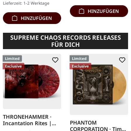
Lieferzeit: 1-2 Werktage
Bereich…
HINZUFÜGEN
HINZUFÜGEN
SUPREME CHAOS RECORDS RELEASES
FÜR DICH
Limited
Limited
Exclusive
Exclusive
THRONEHAMMER ·
PHANTOM
Incantation Rites |
CORPORATION · Time
SPLATTER 2LP