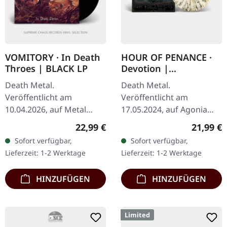
VOMITORY · In Death
HOUR OF PENANCE ·
Throes | BLACK LP
Devotion |
MULITCOLOR
Death Metal.
Death Metal.
SPLATTER LP
Veröffentlicht am
Veröffentlicht am
10.04.2026, auf Metal
17.05.2024, auf Agonia
Blade Records. Schwarzes
Records. Mehrfarbiges
Regulärer Preis:
Reguläre
22,99 €
21,99 €
Vinyl im Standard-Cover
Splatter Vinyl. Hour Of
Sofort verfügbar,
Sofort verfügbar,
mit Insert und Download-
Penance entfesseln mit
Lieferzeit: 1-2 Werktage
Lieferzeit: 1-2 Werktage
Karte. Wenn wir über…
„Devotion" ihren bisher…
HINZUFÜGEN
HINZUFÜGEN
Limited