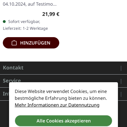
04.10.2024, auf Testimony
Records. Schwarzes Vinyl
Regulärer Preis:
21,99 €
im Standard-Cover mit
Sofort verfügbar,
zweiseitigem Einleger,
Lieferzeit: 1-2 Werktage
gefütterter Innenhülle…
HINZUFÜGEN
Kontakt
Service
Diese Website verwendet Cookies, um eine
Informationen
bestmögliche Erfahrung bieten zu können.
Mehr Informationen zur Datennutzung
Alle Cookies akzeptieren