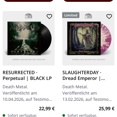
Limited
RESURRECTED ·
SLAUGHTERDAY ·
Perpetual | BLACK LP
Dread Emperor |
PURPLE/YELLOW
Death Metal.
Death Metal.
SPLATTER LP
Veröffentlicht am
Veröffentlicht am
10.04.2026, auf Testimony
13.02.2026, auf Testimony
Records. Schwarzes Vinyl
Records. Transparent lila
Regulärer Preis:
Reguläre
22,99 €
25,99 €
im Standard-Cover.
Vinyl mit gelben Splattern
Sofort verfügbar,
Sofort verfügbar,