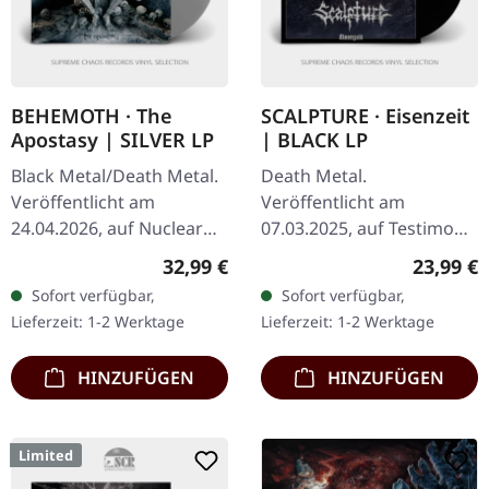
BEHEMOTH · The
SCALPTURE · Eisenzeit
Apostasy | SILVER LP
| BLACK LP
Black Metal/Death Metal.
Death Metal.
Veröffentlicht am
Veröffentlicht am
24.04.2026, auf Nuclear
07.03.2025, auf Testimony
Blast Records.
Records. Schwarzes Vinyl
Regulärer Preis:
Reguläre
32,99 €
23,99 €
Sonderedition auf matt
im Standard-Cover mit
Sofort verfügbar,
Sofort verfügbar,
silbernem Vinyl. Standard-
Insert. Limitiert auf 200
Lieferzeit: 1-2 Werktage
Lieferzeit: 1-2 Werktage
Cover. 8-seitiges…
Exemplare.…
HINZUFÜGEN
HINZUFÜGEN
Limited