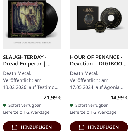
SLAUGHTERDAY ·
HOUR OF PENANCE ·
Dread Emperor |
Devotion | DIGIBOOK
BLACK LP
CD
Death Metal.
Death Metal.
Veröffentlicht am
Veröffentlicht am
13.02.2026, auf Testimony
17.05.2024, auf Agonia
Records. Schwarzes Vinyl
Records. Digibook CD
Regulärer Preis:
Reguläre
21,99 €
14,99 €
im Standard-Cover mit
inkl. Patch, limitiert auf
Sofort verfügbar,
Sofort verfügbar,
Insert. Slaughterday
1000 Stück. Die
Lieferzeit: 1-2 Werktage
Lieferzeit: 1-2 Werktage
entfesseln mit „Dread…
italienischen Death…
HINZUFÜGEN
HINZUFÜGEN