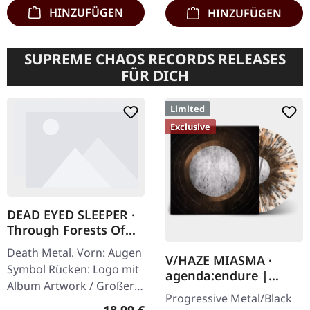
Skelethal liefern mit…
gegen…
HINZUFÜGEN
HINZUFÜGEN
SUPREME CHAOS RECORDS RELEASES
FÜR DICH
Limited
Exclusive
DEAD EYED SLEEPER ·
Through Forests Of
Nonentities Bug Zip |
Death Metal. Vorn: Augen
HSW ZIP L
V/HAZE MIASMA ·
Symbol Rücken: Logo mit
agenda:endure |
Album Artwork / Großer
SPLATTER LP
Progressive Metal/Black
stilisierter Käfer 80%
Regulärer Preis:
18,99 €