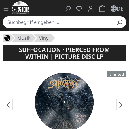
Du hast 0 Produkte auf
Warenkorb ent
DE
Musik
Vinyl
SUFFOCATION · PIERCED FROM
WITHIN | PICTURE DISC LP
Limited