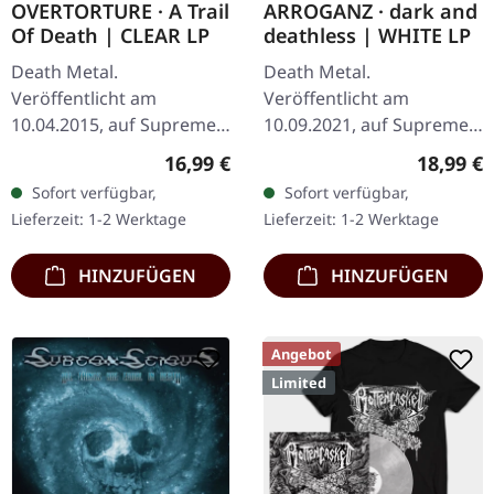
OVERTORTURE · A Trail
ARROGANZ · dark and
Of Death | CLEAR LP
deathless | WHITE LP
Death Metal.
Death Metal.
Veröffentlicht am
Veröffentlicht am
10.04.2015, auf Supreme
10.09.2021, auf Supreme
Chaos Records.
Chaos Records. Weißes
Regulärer Preis:
Reguläre
16,99 €
18,99 €
Transparentes Vinyl mit
Vinyl im schweren Cover
Sofort verfügbar,
Sofort verfügbar,
Insert. Limitiert auf 100
mit Insert. Limitiert auf
Lieferzeit: 1-2 Werktage
Lieferzeit: 1-2 Werktage
handnummerierte
200 handnummerierte…
Exemplare.…
HINZUFÜGEN
HINZUFÜGEN
Angebot
Limited