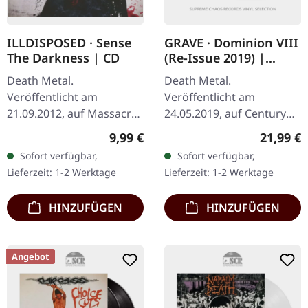
ILLDISPOSED · Sense
GRAVE · Dominion VIII
The Darkness | CD
(Re-Issue 2019) |
CLEAR LP
Death Metal.
Death Metal.
Veröffentlicht am
Veröffentlicht am
21.09.2012, auf Massacre
24.05.2019, auf Century
Records. CD im Jewelcase.
Media Records.
Regulärer Preis:
Reguläre
9,99 €
21,99 €
Illdisposed liefern mit
Transparentes Vinyl. Neu
Sofort verfügbar,
Sofort verfügbar,
ihrem siebten Vollalbum
gemastert von Ola
Lieferzeit: 1-2 Werktage
Lieferzeit: 1-2 Werktage
ein vernichtendes…
Lindgren, Vinyl Master
von Patrick W…
HINZUFÜGEN
HINZUFÜGEN
Angebot