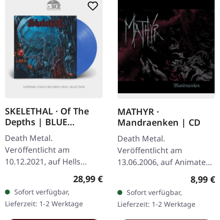
SKELETHAL · Of The
MATHYR ·
Depths | BLUE
Mandraenken | CD
CLOUDY LP
Death Metal.
Death Metal.
Veröffentlicht am
Veröffentlicht am
10.12.2021, auf Hells
13.06.2006, auf Animate
Headbangers. Blue
Records. CD im Jewelcase.
Regulärer Preis:
Regulär
28,99 €
8,99 €
Cloudy Vinyl. Die
MATHYR liefern mit
Sofort verfügbar,
Sofort verfügbar,
französischen Death
„Mandraenken" einen
Lieferzeit: 1-2 Werktage
Lieferzeit: 1-2 Werktage
Metal-Wahnsinnigen
vernichtenden Schlag