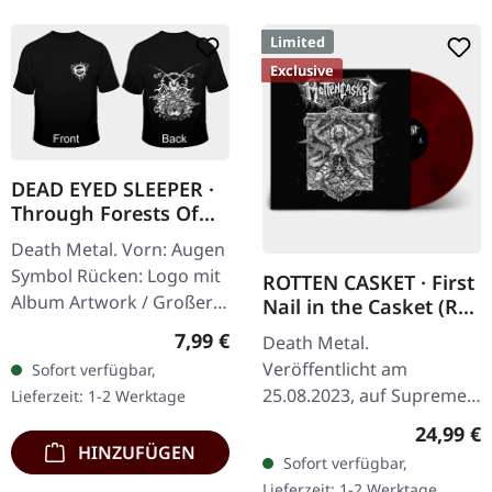
Limited
Exclusive
DEAD EYED SLEEPER ·
Through Forests Of
Nonentities Bug TS |
Death Metal. Vorn: Augen
T-SHIRT L
Symbol Rücken: Logo mit
ROTTEN CASKET · First
Album Artwork / Großer
Nail in the Casket (Re-
stilisierter Käfer 100%
Release) | RED/BLACK
Regulärer Preis:
7,99 €
Death Metal.
LP
Baumwolle, Fruit Of The
Veröffentlicht am
Sofort verfügbar,
Loom Heavy Cotton
25.08.2023, auf Supreme
Lieferzeit: 1-2 Werktage
Chaos Records. SCR
Reguläre
24,99 €
exklusiv! Re-Release auf
HINZUFÜGEN
Sofort verfügbar,
transparent rot/schwarz
Lieferzeit: 1-2 Werktage