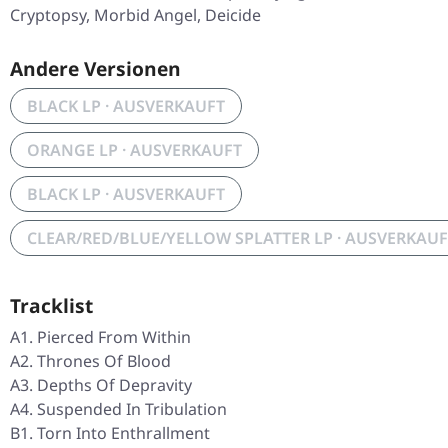
Cryptopsy, Morbid Angel, Deicide
Andere Versionen
BLACK LP · AUSVERKAUFT
ORANGE LP · AUSVERKAUFT
BLACK LP · AUSVERKAUFT
CLEAR/RED/BLUE/YELLOW SPLATTER LP · AUSVERKAUF
Tracklist
A1. Pierced From Within
A2. Thrones Of Blood
A3. Depths Of Depravity
A4. Suspended In Tribulation
B1. Torn Into Enthrallment