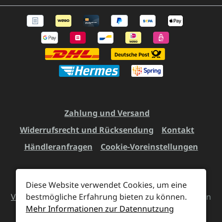
Zahlung und Versand
Widerrufsrecht und Rücksendung
Kontakt
Händleranfragen
Cookie-Voreinstellungen
Diese Website verwendet Cookies, um eine
Alle Preise inkl. gesetzl. Mehrwertsteuer zzgl.
bestmögliche Erfahrung bieten zu können.
Versandkosten
und ggf. Nachnahmegebühren, wenn
Mehr Informationen zur Datennutzung
nicht anders angegeben.