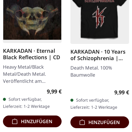
KARKADAN · Eternal
KARKADAN · 10 Years
Black Reflections | CD
of Schizophrenia |
LONGSLEEVE
Heavy Metal/Black
Death Metal. 100%
Metal/Death Metal.
Baumwolle
Veröffentlicht am
19.01.2002, auf Supreme
Regulärer Preis:
9,99 €
Regulär
9,99 €
Chaos Records. CD im
Sofort verfügbar,
Sofort verfügbar,
Jewelcase. Neuauflage mit
Lieferzeit: 1-2 Werktage
Lieferzeit: 1-2 Werktage
neuem Artwork,…
HINZUFÜGEN
HINZUFÜGEN