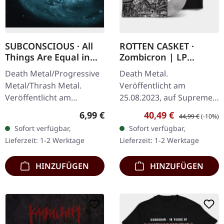
SUBCONSCIOUS · All
ROTTEN CASKET ·
Things Are Equal in
Zombicron | LP
Death | CD
BUNDLE
Death Metal/Progressive
Death Metal.
Metal/Thrash Metal.
Veröffentlicht am
Veröffentlicht am
25.08.2023, auf Supreme
08.08.2008, auf Supreme
Chaos Records.
Regulärer Preis:
Verkaufspreis:
Regulärer Preis:
6,99 €
40,49 €
44,99 €
(-10%)
Chaos Records. CD im
EXKLUSIVES PREORDER
Sofort verfügbar,
Sofort verfügbar,
Jewelcase mit 8-seitigem
BUDNLE! Die ersten 50
Lieferzeit: 1-2 Werktage
Lieferzeit: 1-2 Werktage
Booklet.…
nummerierten Exemplare
kommen mit…
HINZUFÜGEN
HINZUFÜGEN