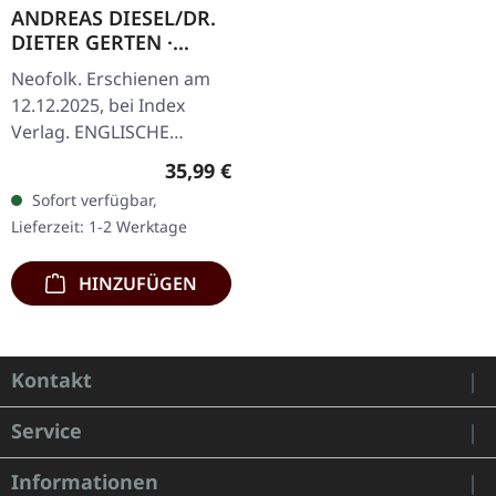
ANDREAS DIESEL/DR.
DIETER GERTEN ·
Looking For Europe
Neofolk. Erschienen am
(English Edition) |
12.12.2025, bei Index
BOOK
Verlag. ENGLISCHE
AUFLAGE. Hardcover Buch
Regulärer Preis:
35,99 €
mit 527 Seiten in
Sofort verfügbar,
englischer Sprache.
Lieferzeit: 1-2 Werktage
Zweite Auflage.
"Looking…
HINZUFÜGEN
Kontakt
Service
Informationen