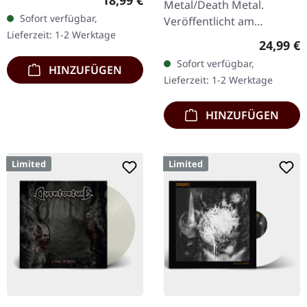
Metal/Death Metal.
Baumwolle, 20% Polyester
Sofort verfügbar,
Veröffentlicht am
Lieferzeit: 1-2 Werktage
08.12.2023, auf Supreme
Reguläre
24,99 €
Chaos Records. SCR
Sofort verfügbar,
HINZUFÜGEN
Exklusives Ultra
Lieferzeit: 1-2 Werktage
Clear/Silber/Gold/Schwar
z…
HINZUFÜGEN
Limited
Limited