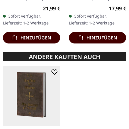
Chaos Records.
Chaos Records.
Regulärer Preis:
Reguläre
21,99 €
17,99 €
Transparent Beige/Bier
Transparent rot mit
Sofort verfügbar,
Sofort verfügbar,
180g Vinyl mit Insert im
schwarz marmoriert und
Lieferzeit: 1-2 Werktage
Lieferzeit: 1-2 Werktage
schweren, matten Cover.…
Erzketzer Patch, limitiert
auf 100…
HINZUFÜGEN
HINZUFÜGEN
ANDERE KAUFTEN AUCH