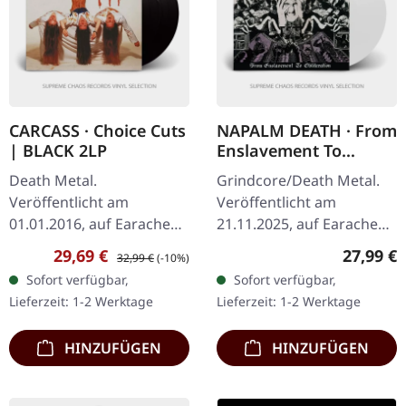
CARCASS · Choice Cuts
NAPALM DEATH · From
| BLACK 2LP
Enslavement To
Obliteration | WHITE
Death Metal.
Grindcore/Death Metal.
LP
Veröffentlicht am
Veröffentlicht am
01.01.2016, auf Earache
21.11.2025, auf Earache
Records. Schwarzes
Records. Weißes Vinyl LP
Verkaufspreis:
Regulärer Preis:
Reguläre
29,69 €
27,99 €
32,99 €
(-10%)
Doppel-Vinyl im Gatefold-
im Standard Cover. Plastic
Sofort verfügbar,
Sofort verfügbar,
Cover. Carcass' 'Choice
Head Exklusiv-Edition. Das
Lieferzeit: 1-2 Werktage
Lieferzeit: 1-2 Werktage
Cuts' ist eine
ist…
umfassende…
HINZUFÜGEN
HINZUFÜGEN