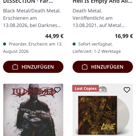
DISSECTION · Far
Hell Is Empty And All
Beyond All Light - Das
The Devils Are Here |
Black Metal/Death Metal.
Death Metal.
Leben, der Tod und
IVORY GREY LP
Erschienen am
Veröffentlicht am
das Vermächtnis von
13.08.2026, bei Darkness
13.08.2021, auf Metal
Jon Nödtveidt und
Shall Rise Productions.
Blade Records.
Dissection (German) |
Regulärer Preis:
Reguläre
44,99 €
16,99 €
DEUTSCHE AUFLAGE. 240-
Elfenbeingraues Vinyl mit
HARDCOVER BOOK
Preorder. Erscheint am 13.
Sofort verfügbar,
seitiges mattschwarzes
Insert und Download-
August 2026
Lieferzeit: 1-2 Werktage
Hardcover-Buch…
Code, limitiert auf 300
nummerierte…
HINZUFÜGEN
HINZUFÜGEN
Last Copies