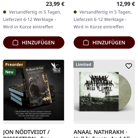
Records. Schwarzes Vinyl
Black. Schwarze Musik-
Regulärer Preis:
Reguläre
23,99 €
12,99 €
im Gatefold-Cover.
Kassette. Die griechischen
Versandfertig in 5 Tagen,
Versandfertig in 5 Tagen,
"Survival Of The Sickest"
Extreme-Metal-Legenden
Lieferzeit 6-12 Werktage -
Lieferzeit 6-12 Werktage -
zeigt Bloodbath, wie sie…
Rotting…
Wird in Kürze eintreffen
Wird in Kürze eintreffen
HINZUFÜGEN
HINZUFÜGEN
Preorder
Limited
Neu
JON NÖDTVEIDT /
ANAAL NATHRAKH ·