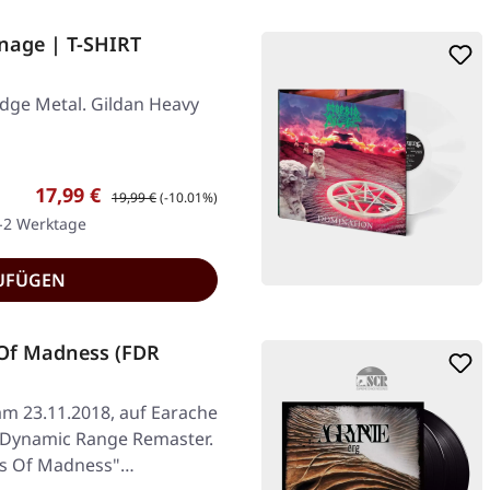
nage | T-SHIRT
dge Metal. Gildan Heavy
Verkaufspreis:
Regulärer Preis:
17,99 €
19,99 €
(-10.01%)
1-2 Werktage
UFÜGEN
Of Madness (FDR
am 23.11.2018, auf Earache
l Dynamic Range Remaster.
ars Of Madness"…