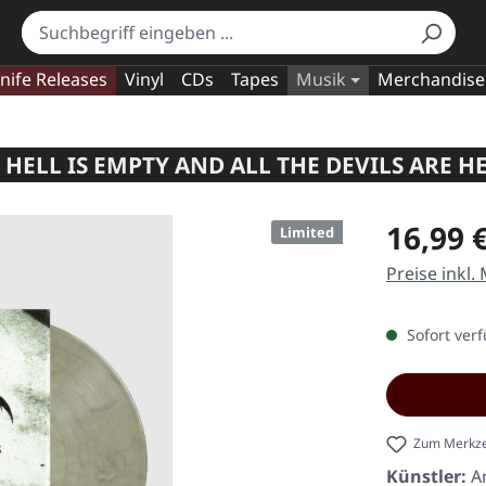
nife Releases
Vinyl
CDs
Tapes
Musik
Merchandise
HELL IS EMPTY AND ALL THE DEVILS ARE HE
Regulärer Pr
16,99 
Limited
Preise inkl.
Sofort verf
Zum Merkze
Künstler:
A