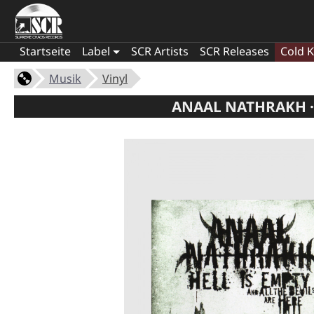
Startseite
Label
SCR Artists
SCR Releases
Cold K
Musik
Vinyl
ANAAL NATHRAKH · 