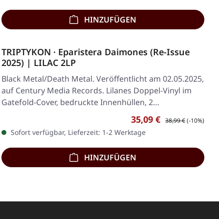
HINZUFÜGEN
TRIPTYKON · Eparistera Daimones (Re-Issue
2025) | LILAC 2LP
Black Metal/Death Metal. Veröffentlicht am 02.05.2025,
auf Century Media Records. Lilanes Doppel-Vinyl im
Gatefold-Cover, bedruckte Innenhüllen, 2…
Verkaufspreis:
Regulärer Preis:
35,09 €
38,99 €
(-10%)
Sofort verfügbar, Lieferzeit: 1-2 Werktage
HINZUFÜGEN