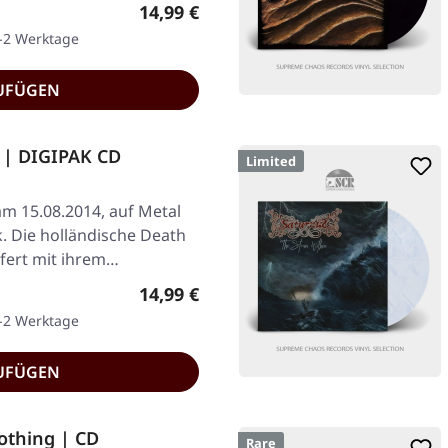
Regulärer Preis:
14,99 €
1-2 Werktage
UFÜGEN
 | DIGIPAK CD
Limited
am 15.08.2014, auf Metal
. Die holländische Death
efert mit ihrem…
Regulärer Preis:
14,99 €
1-2 Werktage
UFÜGEN
othing | CD
Rare