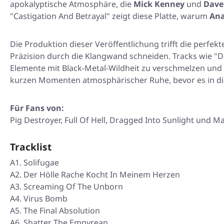
apokalyptische Atmosphäre, die
Mick Kenney
und
Dave
"Castigation And Betrayal"
zeigt diese Platte, warum
Ana
Die Produktion dieser Veröffentlichung trifft die perfek
Präzision durch die Klangwand schneiden. Tracks wie
"D
Elemente mit Black-Metal-Wildheit zu verschmelzen und e
kurzen Momenten atmosphärischer Ruhe, bevor es in die 
Für Fans von:
Pig Destroyer, Full Of Hell, Dragged Into Sunlight und 
Tracklist
A1. Solifugae
A2. Der Hölle Rache Kocht In Meinem Herzen
A3. Screaming Of The Unborn
A4. Virus Bomb
A5. The Final Absolution
A6. Shatter The Empyrean