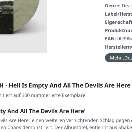
Genre:
Deat
Label/Herst
Eigenschaf
Produktn
EAN:
00398
Herstelle
Mehr ‚Dea
Hell Is Empty And All The Devils Are Here
mitiert auf 300 nummerierte Exemplare.
y And All The Devils Are Here'
vils Are Here"
einen weiteren vernichtenden Schlag gegen d
rten Chaos demonstriert. Der Albumtitel, entlehnt aus Sha