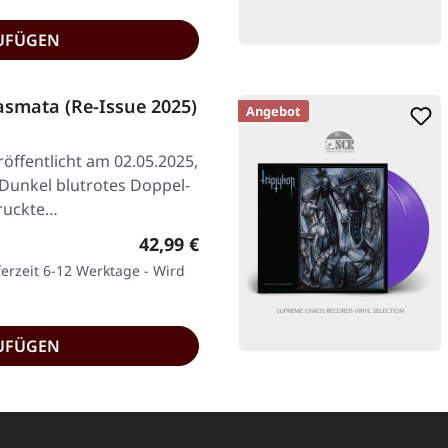
UFÜGEN
smata (Re-Issue 2025)
Angebot
öffentlicht am 02.05.2025,
Dunkel blutrotes Doppel-
druckte…
Regulärer Preis:
42,99 €
ferzeit 6-12 Werktage - Wird
UFÜGEN