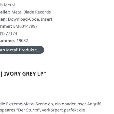
h Metal
eller:
Metal Blade Records
ten:
Download-Code, Insert
ummer:
EM00147997
41577174
rnummer:
19082
th Metal‘ Produkte...
 | IVORY GREY LP"
ie Extreme-Metal-Szene ab, ein gnadenloser Angriff,
kespeares
"Der Sturm"
, verkörpert perfekt die