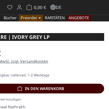
Du hast 0 Produkte auf dem Merkzettel
Warenkorb enthält 0 Positionen. Der Gesamt
0,00 €
DE
Bücher
Preorder
RARITÄTEN
ANGEBOTE
RE | IVORY GREY LP
eis:
€
 MwSt. zzgl. Versandkosten
ügbar, Lieferzeit: 1-2 Werktage
IN DEN WARENKORB
ttel hinzufügen
naal Nathrakh