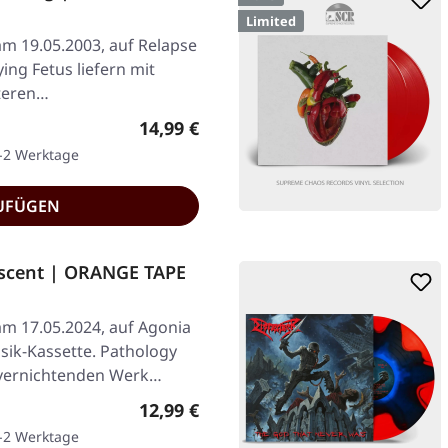
Limited
am 19.05.2003, auf Relapse
ing Fetus liefern mit
iteren…
Regulärer Preis:
14,99 €
1-2 Werktage
UFÜGEN
scent | ORANGE TAPE
am 17.05.2024, auf Agonia
ik-Kassette. Pathology
 vernichtenden Werk…
Regulärer Preis:
12,99 €
1-2 Werktage