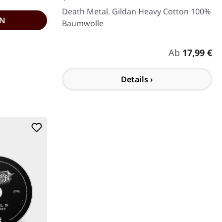
Death Metal. Gildan Heavy Cotton 100%
EN
Baumwolle
Regulärer Pre
Ab
17,99 €
Details ›