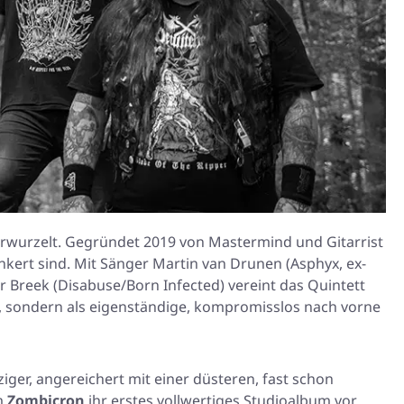
rwurzelt. Gegründet 2019 von Mastermind und Gitarrist
nkert sind. Mit Sänger Martin van Drunen (Asphyx, ex-
r Breek (Disabuse/Born Infected) vereint das Quintett
kt, sondern als eigenständige, kompromisslos nach vorne
ger, angereichert mit einer düsteren, fast schon
m
Zombicron
ihr erstes vollwertiges Studioalbum vor.