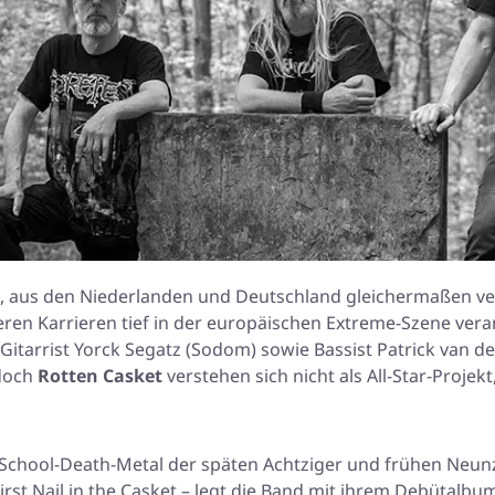
, aus den Niederlanden und Deutschland gleichermaßen ve
ren Karrieren tief in der europäischen Extreme-Szene vera
itarrist Yorck Segatz (Sodom) sowie Bassist Patrick van de
 doch
Rotten Casket
verstehen sich nicht als All-Star-Proje
School-Death-Metal der späten Achtziger und frühen Neunzi
irst Nail in the Casket
– legt die Band mit ihrem Debütalbu