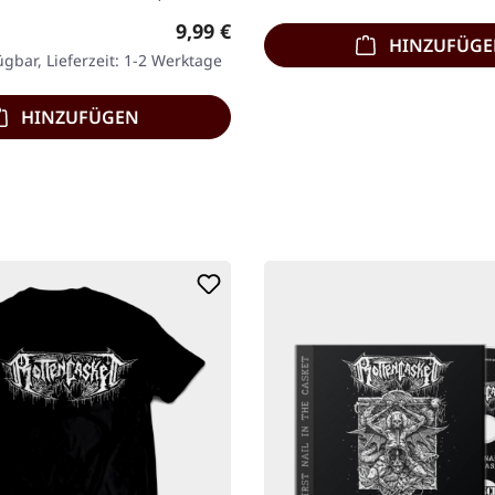
d (!), Body komplett
Regulärer Preis:
9,99 €
HINZUFÜG
ügbar, Lieferzeit: 1-2 Werktage
HINZUFÜGEN