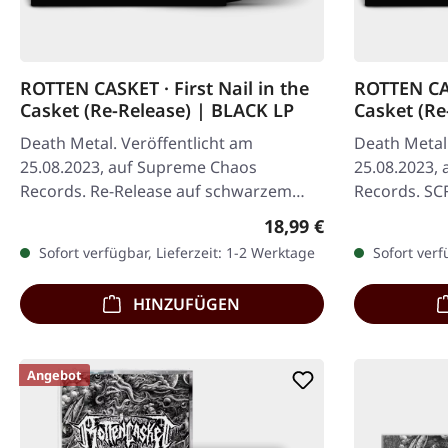
ROTTEN CASKET · First Nail in the
ROTTEN CAS
Casket (Re-Release) | BLACK LP
Casket (Re
LP
Death Metal. Veröffentlicht am
Death Metal.
25.08.2023, auf Supreme Chaos
25.08.2023,
Records. Re-Release auf schwarzem
Records. SCR
Vinyl. Vinyl-Spezifikationen: · 180g
transparent
Regulärer Preis:
18,99 €
schweres Vinyl…
marmorierte
Sofort verfügbar, Lieferzeit: 1-2 Werktage
Sofort verf
HINZUFÜGEN
Angebot