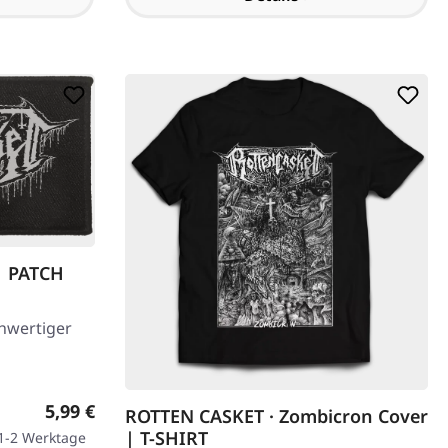
| PATCH
chwertiger
Regulärer Preis:
5,99 €
ROTTEN CASKET · Zombicron Cover
| T-SHIRT
 1-2 Werktage