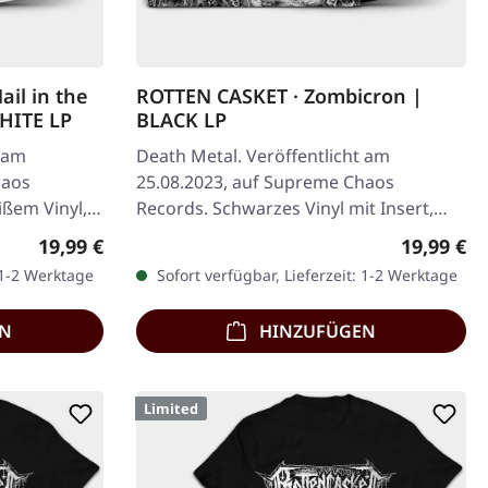
ail in the
ROTTEN CASKET · Zombicron |
WHITE LP
BLACK LP
t am
Death Metal. Veröffentlicht am
haos
25.08.2023, auf Supreme Chaos
ißem Vinyl,
Records. Schwarzes Vinyl mit Insert,
erierte
Erstauflage, nur 500 Exemplare. · 180g
Regulärer Preis:
Regulärer
19,99 €
19,99 €
schweres…
 1-2 Werktage
Sofort verfügbar, Lieferzeit: 1-2 Werktage
EN
HINZUFÜGEN
Limited