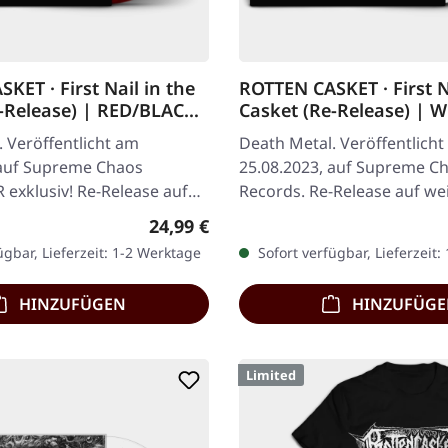
KET · First Nail in the
ROTTEN CASKET · First N
-Release) | RED/BLACK
Casket (Re-Release) | 
 Veröffentlicht am
Death Metal. Veröffentlich
 auf Supreme Chaos
25.08.2023, auf Supreme C
 exklusiv! Re-Release auf
Records. Re-Release auf we
 rot/schwarz
limitiert auf 100 handnumm
Regulärer Preis:
24,99 €
m Vinyl,…
Exemplare.…
ügbar, Lieferzeit: 1-2 Werktage
Sofort verfügbar, Lieferzeit:
HINZUFÜGEN
HINZUFÜG
Limited