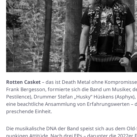
Rotten Casket
– das ist Death Metal ohne Kompromisse
Frank Bergesson, formierte sich die Band um Musiker, de
Pestilence), Drummer Stefan „Husky“ Hüskens (Asphyx), G
eine beachtliche Ansammlung von Erfahrungswerten –
preschende Einheit.
Die musikalische DNA der Band speist sich aus dem Old-
punkigen Attitüde. Nach drei EPs – darunter die 2022er
F