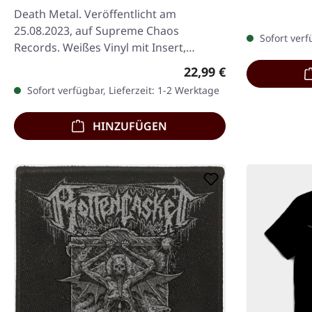
seitige J-Car
Death Metal. Veröffentlicht am
bedruckt,…
25.08.2023, auf Supreme Chaos
Sofort verf
Records. Weißes Vinyl mit Insert,
limitiert auf 400 Exemplare. · 180g
Regulärer Preis:
22,99 €
schweres Vinyl für…
Sofort verfügbar, Lieferzeit: 1-2 Werktage
HINZUFÜGEN