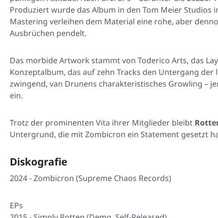
Produziert wurde das Album in den Tom Meier Studios i
Mastering verleihen dem Material eine rohe, aber den
Ausbrüchen pendelt.
Das morbide Artwork stammt von Toderico Arts, das Lay
Konzeptalbum, das auf zehn Tracks den Untergang der le
zwingend, van Drunens charakteristisches Growling – jen
ein.
Trotz der prominenten Vita ihrer Mitglieder bleibt
Rotte
Untergrund, die mit
Zombicron
ein Statement gesetzt ha
Diskografie
2024 - Zombicron (Supreme Chaos Records)
EPs
2015 - Simply Rotten (Demo, Self-Released)