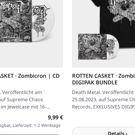
SKET · Zombicron | CD
ROTTEN CASKET · Zombi
DIGIPAK BUNDLE
 Veröffentlicht am
Death Metal. Veröffentlich
 auf Supreme Chaos
25.08.2023, auf Supreme C
im Jewelcase mit 16-
Records. EXKLUSIVES DIGI
oklet. Nach ingsgesamt drei
Limitierte DigiPak-CD-Aufla
Regulärer Preis:
9,99 €
speziellem…
ügbar, Lieferzeit: 1-2 Werktage
Details ›