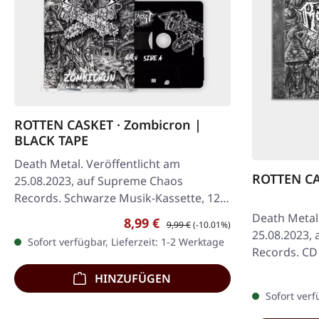
ROTTEN CASKET · Zombicron |
BLACK TAPE
Death Metal. Veröffentlicht am
ROTTEN CA
25.08.2023, auf Supreme Chaos
Records. Schwarze Musik-Kassette, 12-
seitige J-Card (!), Body komplett
Death Metal.
Verkaufspreis:
Regulärer Preis:
8,99 €
9,99 €
(-10.01%)
bedruckt,…
25.08.2023,
Sofort verfügbar, Lieferzeit: 1-2 Werktage
Records. CD 
seitigem Bo
HINZUFÜGEN
EPs ist…
Sofort verf