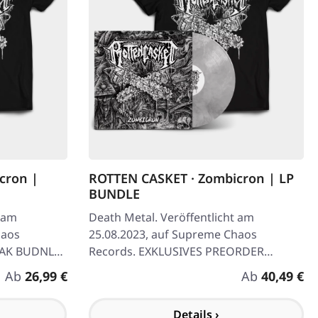
cron |
ROTTEN CASKET · Zombicron | LP
BUNDLE
t am
Death Metal. Veröffentlicht am
haos
25.08.2023, auf Supreme Chaos
PAK BUDNLE!
Records. EXKLUSIVES PREORDER
ge mit
BUDNLE! Die ersten 50 nummerierten
Regulärer Preis:
Regulärer Pre
Ab
26,99 €
Ab
40,49 €
Exemplare kommen mit…
Details ›