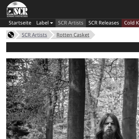
Startseite
Label
SCR Artists
SCR Releases
Cold K
SCR Artists
Rotten Casket