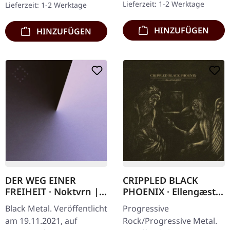
Lieferzeit: 1-2 Werktage
Lieferzeit: 1-2 Werktage
Death und Doom Metal
erhebt sich…
HINZUFÜGEN
HINZUFÜGEN
DER WEG EINER
CRIPPLED BLACK
FREIHEIT · Noktvrn |
PHOENIX · Ellengæst |
DIGIPAK CD
DIGIPAK CD
Black Metal. Veröffentlicht
Progressive
am 19.11.2021, auf
Rock/Progressive Metal.