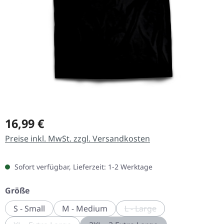
Regulärer Preis:
16,99 €
Preise inkl. MwSt. zzgl. Versandkosten
Sofort verfügbar, Lieferzeit: 1-2 Werktage
auswählen
Größe
S - Small
M - Medium
L - Large
(Diese Option ist zurzeit 