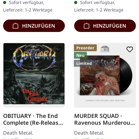
Sofort verfügbar,
Sofort verfügbar,
vollständiges Album
Metal-Wahnsinnigen
Lieferzeit: 1-2 Werktage
Lieferzeit: 1-2 Werktage
"Vermis" steht als
Benighted entfesseln
monumentaler…
mit…
HINZUFÜGEN
HINZUFÜGEN
Preorder
Neu
Limited
OBITUARY · The End
MURDER SQUAD ·
Complete (Re-Release)
Ravenous Murderous
| DIGIPACK CD
| BLACK LP
Death Metal.
Death Metal.