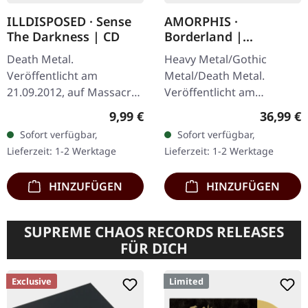
ILLDISPOSED · Sense
AMORPHIS ·
The Darkness | CD
Borderland |
EXCLUSIVE WAR BAND
Death Metal.
Heavy Metal/Gothic
MARBLED 2LP
Veröffentlicht am
Metal/Death Metal.
21.09.2012, auf Massacre
Veröffentlicht am
Records. CD im Jewelcase.
26.09.2025, auf Reigning
Regulärer Preis:
Reguläre
9,99 €
36,99 €
Illdisposed liefern mit
Phoenix Music. Exklusives
Sofort verfügbar,
Sofort verfügbar,
ihrem siebten Vollalbum
"War Band"
Lieferzeit: 1-2 Werktage
Lieferzeit: 1-2 Werktage
ein vernichtendes…
Blau/Weiß/Grün/Schwarz
…
HINZUFÜGEN
HINZUFÜGEN
SUPREME CHAOS RECORDS RELEASES
FÜR DICH
Exclusive
Limited