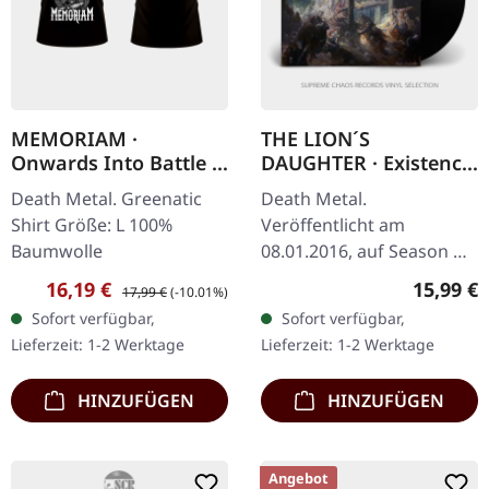
MEMORIAM ·
THE LION´S
Onwards Into Battle |
DAUGHTER · Existence
T-SHIRT
Is Horror | BLACK LP
Death Metal. Greenatic
Death Metal.
Shirt Größe: L 100%
Veröffentlicht am
Baumwolle
08.01.2016, auf Season Of
Mist. Schwarzes Vinyl im
Verkaufspreis:
Regulärer Preis:
Reguläre
16,19 €
15,99 €
17,99 €
(-10.01%)
Gatefold-Cover. The Lion's
Sofort verfügbar,
Sofort verfügbar,
Daughter liefern mit
Lieferzeit: 1-2 Werktage
Lieferzeit: 1-2 Werktage
"Existence Is…
HINZUFÜGEN
HINZUFÜGEN
Angebot