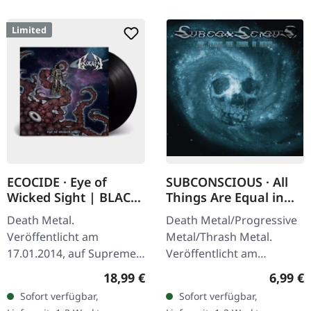
Limited
ECOCIDE · Eye of
SUBCONSCIOUS · All
Wicked Sight | BLACK
Things Are Equal in
LP
Death | CD
Death Metal.
Death Metal/Progressive
Veröffentlicht am
Metal/Thrash Metal.
17.01.2014, auf Supreme
Veröffentlicht am
Chaos Records.
08.08.2008, auf Supreme
Regulärer Preis:
Regulär
18,99 €
6,99 €
Schwarzes Vinyl, ltd. 200
Chaos Records. CD im
Sofort verfügbar,
Sofort verfügbar,
180g schwarzes Vinyl
Jewelcase mit 8-seitigem