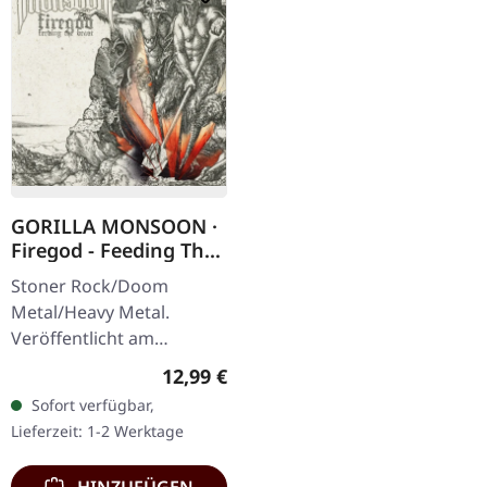
GORILLA MONSOON ·
Firegod - Feeding The
Beast | CD
Stoner Rock/Doom
Metal/Heavy Metal.
Veröffentlicht am
11.05.2018, auf Supreme
Regulärer Preis:
12,99 €
Chaos Records. CD im
Sofort verfügbar,
Jewelcase mit 8-seitigem
Lieferzeit: 1-2 Werktage
Booklet. Das dritte
Album…