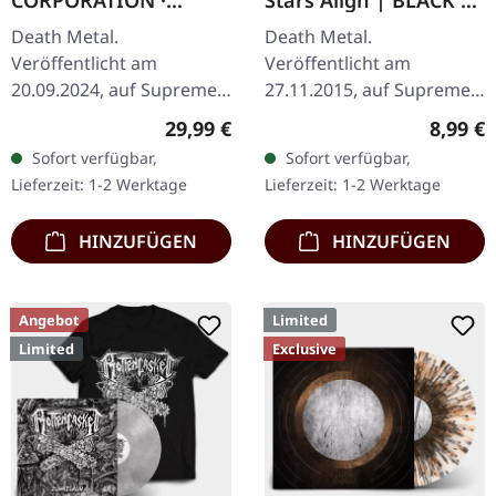
CORPORATION ·
Stars Align | BLACK 7"
Fallout | FIRE
EP
Death Metal.
Death Metal.
SPLATTER LP
Veröffentlicht am
Veröffentlicht am
20.09.2024, auf Supreme
27.11.2015, auf Supreme
Chaos Records. SCR-
Chaos Records. Schweres
Regulärer Preis:
Regulär
29,99 €
8,99 €
exklusives 'Fire Splatter'
schwarzes 7" Vinyl im
Sofort verfügbar,
Sofort verfügbar,
Vinyl mit Insert, limitiert
dicken Cover. Limitiert auf
Lieferzeit: 1-2 Werktage
Lieferzeit: 1-2 Werktage
auf 150…
200 handnummerierte…
HINZUFÜGEN
HINZUFÜGEN
Angebot
Limited
Limited
Exclusive