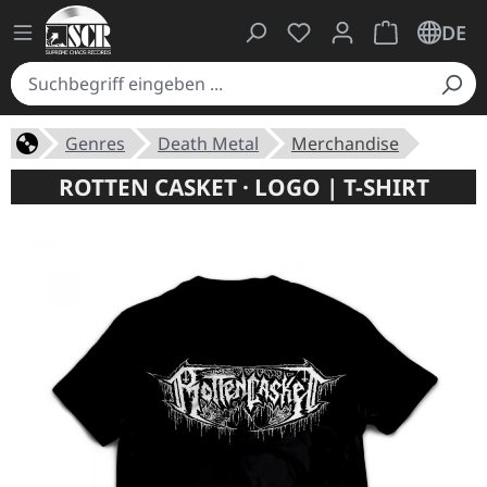
Du hast 0 Produkte auf
Warenkorb ent
DE
Genres
Death Metal
Merchandise
ROTTEN CASKET · LOGO | T-SHIRT