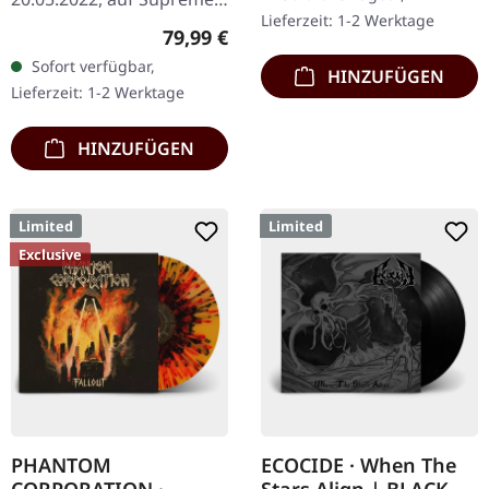
Lieferzeit: 1-2 Werktage
Chaos Records. Extrem
Regulärer Preis:
79,99 €
schwere schwarze
Sofort verfügbar,
HINZUFÜGEN
Holzbox mit Logo und
Lieferzeit: 1-2 Werktage
Nummerierung,…
HINZUFÜGEN
Limited
Limited
Exclusive
PHANTOM
ECOCIDE · When The