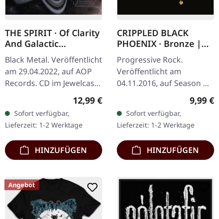
THE SPIRIT · Of Clarity
CRIPPLED BLACK
And Galactic
PHOENIX · Bronze |
Structures | CD
DIGIPAK CD
Black Metal. Veröffentlicht
Progressive Rock.
am 29.04.2022, auf AOP
Veröffentlicht am
Records. CD im Jewelcase
04.11.2016, auf Season Of
mit 12-seitigem Booklet.
Mist. CD im DigiPak.
Regulärer Preis:
Regulär
12,99 €
9,99 €
The Spirits 'Of Clarity and
"Bronze" zeigt Crippled
Sofort verfügbar,
Sofort verfügbar,
Galactic Structures'…
Black Phoenix auf dem
Lieferzeit: 1-2 Werktage
Lieferzeit: 1-2 Werktage
Höhepunkt ihrer…
HINZUFÜGEN
HINZUFÜGEN
Angebot