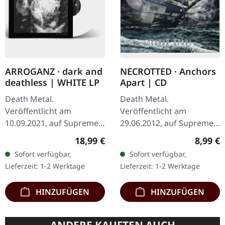
ARROGANZ · dark and
NECROTTED · Anchors
deathless | WHITE LP
Apart | CD
Death Metal.
Death Metal.
Veröffentlicht am
Veröffentlicht am
10.09.2021, auf Supreme
29.06.2012, auf Supreme
Chaos Records. Weißes
Chaos Records. CD im
Regulärer Preis:
Regulär
18,99 €
8,99 €
Vinyl im schweren Cover
Jewelcase mit 8-seitigem
Sofort verfügbar,
Sofort verfügbar,
mit Insert. Limitiert auf
Booklet. Hier gibt es nicht
Lieferzeit: 1-2 Werktage
Lieferzeit: 1-2 Werktage
200 handnummerierte…
weniger als modernen…
HINZUFÜGEN
HINZUFÜGEN