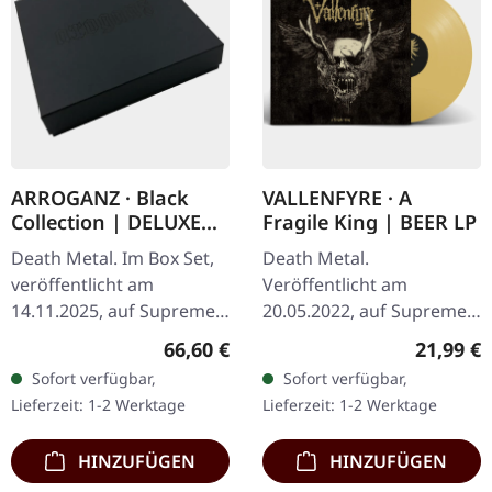
ARROGANZ · Black
VALLENFYRE · A
Collection | DELUXE
Fragile King | BEER LP
BOX SET
Death Metal. Im Box Set,
Death Metal.
veröffentlicht am
Veröffentlicht am
14.11.2025, auf Supreme
20.05.2022, auf Supreme
Chaos Records. Schwarze
Chaos Records.
Regulärer Preis:
Reguläre
66,60 €
21,99 €
Deluxe-Box mit
Transparent Beige/Bier
Sofort verfügbar,
Sofort verfügbar,
verschiedenen Releases in
180g Vinyl mit Insert im
Lieferzeit: 1-2 Werktage
Lieferzeit: 1-2 Werktage
einer noblen,…
schweren, matten Cover.…
HINZUFÜGEN
HINZUFÜGEN