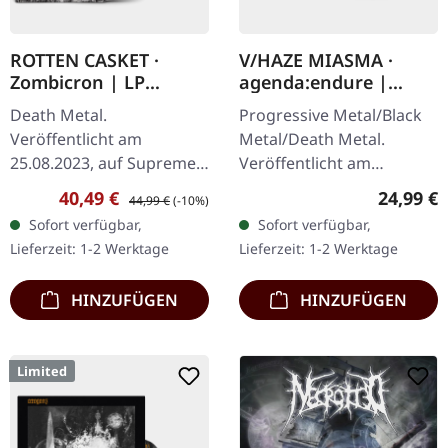
ROTTEN CASKET ·
V/HAZE MIASMA ·
Zombicron | LP
agenda:endure |
BUNDLE
SPLATTER LP
Death Metal.
Progressive Metal/Black
Veröffentlicht am
Metal/Death Metal.
25.08.2023, auf Supreme
Veröffentlicht am
Chaos Records.
08.12.2023, auf Supreme
Verkaufspreis:
Regulärer Preis:
Reguläre
40,49 €
24,99 €
44,99 €
(-10%)
EXKLUSIVES PREORDER
Chaos Records. SCR
Sofort verfügbar,
Sofort verfügbar,
BUDNLE! Die ersten 50
Exklusives Ultra
Lieferzeit: 1-2 Werktage
Lieferzeit: 1-2 Werktage
nummerierten Exemplare
Clear/Silber/Gold/Schwar
kommen mit…
z…
HINZUFÜGEN
HINZUFÜGEN
Limited