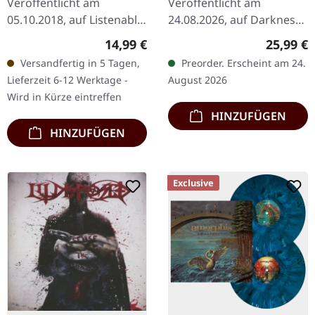
Veröffentlicht am
Veröffentlicht am
05.10.2018, auf Listenable
24.08.2026, auf Darkness
Records. CD im Digipack
Shall Rise Productions.
Regulärer Preis:
Reguläre
14,99 €
25,99 €
mit Bonustracks.
Schwarzes Vinyl im
Versandfertig in 5 Tagen,
Preorder. Erscheint am 24.
Obituarys drittes Album
Standard-Cover. Inklusive
Lieferzeit 6-12 Werktage -
August 2026
"The End Complete"
16-seitigem 10"-Booklet…
Wird in Kürze eintreffen
(1992)…
HINZUFÜGEN
HINZUFÜGEN
Exclusive