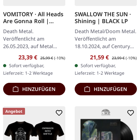
VOMITORY · All Heads
SWALLOW THE SUN ·
Are Gonna Roll |
Shining | BLACK LP
BLACK LP
Death Metal.
Death Metal/Doom Metal.
Veröffentlicht am
Veröffentlicht am
26.05.2023, auf Metal
18.10.2024, auf Century
Blade Records. Schwarzes
Media Records.
Verkaufspreis:
Regulärer Preis:
Verkaufspreis:
Regulärer Preis:
23,39 €
21,59 €
25,99 €
(-10%)
23,99 €
(-10%)
Vinyl im Standard-Cover.
Schwarzes Vinyl. Swallow
Sofort verfügbar,
Sofort verfügbar,
Die schwedischen Death
The Suns neuestes Werk,
Lieferzeit: 1-2 Werktage
Lieferzeit: 1-2 Werktage
Metal-Legenden
„Shining“, ist ein…
Vomitory…
HINZUFÜGEN
HINZUFÜGEN
Angebot