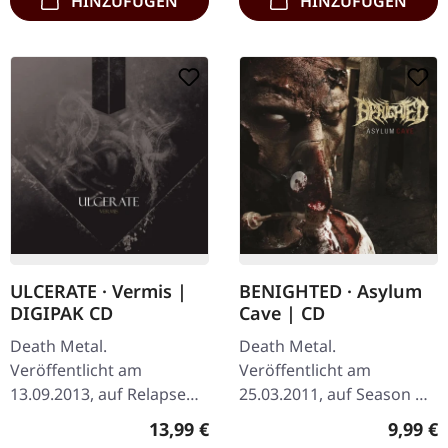
HINZUFÜGEN
HINZUFÜGEN
ULCERATE · Vermis |
BENIGHTED · Asylum
DIGIPAK CD
Cave | CD
Death Metal.
Death Metal.
Veröffentlicht am
Veröffentlicht am
13.09.2013, auf Relapse
25.03.2011, auf Season Of
Records. CD im DigiPak.
Mist. CD im Jewelcase. Die
Regulärer Preis:
Regulär
13,99 €
9,99 €
Ulcerates drittes
französischen Death