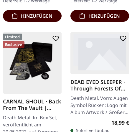
Lieferzeit: 1-2 Werktage
Lieferzeit: 1-2 Werktage
Schweres Cover (350g)
Booklet.…
mit mattem…
HINZUFÜGEN
HINZUFÜGEN
Limited
Exclusive
DEAD EYED SLEEPER ·
Through Forests Of
Nonentities Bug Zip |
Death Metal. Vorn: Augen
HSW ZIP L
CARNAL GHOUL · Back
Symbol Rücken: Logo mit
From The Vault |
Album Artwork / Großer
WOODEN BOX SET
Death Metal. Im Box Set,
stilisierter Käfer 80%
Reguläre
18,99 €
veröffentlicht am
Baumwolle, 20% Polyester
Sofort verfügbar,
20.05.2022, auf Supreme