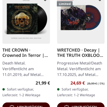
Limited
THE CROWN ·
WRETCHED · Decay |
Crowned In Terror |
THE TRUTH OXBLOOD
BLACK LP
BLUE SILVER LP
Death Metal.
Progressive Metal/Death
Veröffentlicht am
Metal. Veröffentlicht am
11.01.2019, auf Metal
17.10.2025, auf Metal
Blade Records. Schwarzes
Blade Records.
Regulärer Preis:
Verkaufspreis:
Regulärer Preis
21,99 €
24,69 €
25,99 €
(-5%)
Vinyl mit Poster. Als Feier
Dunkelrot/Blau/Silber
Sofort verfügbar,
Sofort verfügbar,
der rohen Intensität und
"The Truth" Vinyl mit
Lieferzeit: 1-2 Werktage
Lieferzeit: 1-2 Werktage
schieren Wildheit…
Insert und…