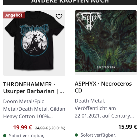
ANDERE KAUFTEN AUCH
Angebot
ASPHYX · Necroceros |
THRONEHAMMER ·
CD
Usurper Barbarian |
T-SHIRT
Death Metal.
Doom Metal/Epic
Veröffentlicht am
Metal/Death Metal. Gildan
22.01.2021, auf Century
Heavy Cotton 100%
Media Records. CD im
Baumwolle
Reguläre
15,99 €
Verkaufspreis:
Regulärer Preis:
19,99 €
24,99 €
(-20.01%)
Jewelcase. Im
Sofort verfügbar,
Sofort verfügbar,
aufgeladenen Reich von