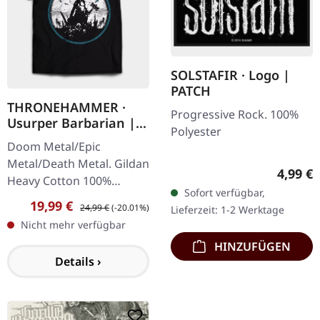
SOLSTAFIR · Logo |
PATCH
THRONEHAMMER ·
Progressive Rock. 100%
Usurper Barbarian |
Polyester
T-SHIRT
Doom Metal/Epic
Metal/Death Metal. Gildan
Regulär
4,99 €
Heavy Cotton 100%
Sofort verfügbar,
Baumwolle
Verkaufspreis:
Regulärer Preis:
19,99 €
24,99 €
(-20.01%)
Lieferzeit: 1-2 Werktage
Nicht mehr verfügbar
HINZUFÜGEN
Details ›