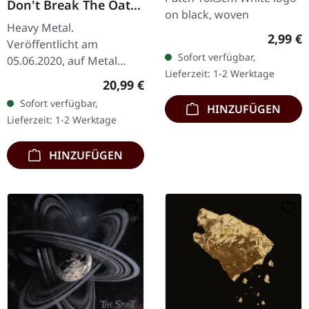
Don't Break The Oath
on black, woven
| BLACK LP
Heavy Metal.
Regulär
2,99 €
Veröffentlicht am
Sofort verfügbar,
05.06.2020, auf Metal
Lieferzeit: 1-2 Werktage
Blade Records. Schwarzes
Regulärer Preis:
20,99 €
Vinyl mit Download-Code.
Sofort verfügbar,
HINZUFÜGEN
Veröffentlicht im Jahr
Lieferzeit: 1-2 Werktage
1984 steht "Don't Break…
HINZUFÜGEN