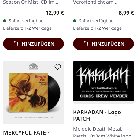
Season Of Mist. CD im
Veröffentlicht am
Deluxe-DigiPak mit 8-
09.10.2020, auf Season Of
Regulärer Preis:
Regulär
12,99 €
8,99 €
seitigem Booklet. Das
Mist. CD im DigiPak mit
Sofort verfügbar,
Sofort verfügbar,
Album 'Noktvrn' der
20-seitigem Booklet.
Lieferzeit: 1-2 Werktage
Lieferzeit: 1-2 Werktage
deutschen Band…
"Ellengæst," das
neueste…
HINZUFÜGEN
HINZUFÜGEN
KARKADAN · Logo |
PATCH
Melodic Death Metal.
MERCYFUL FATE ·
Patch 10x3cm White logo