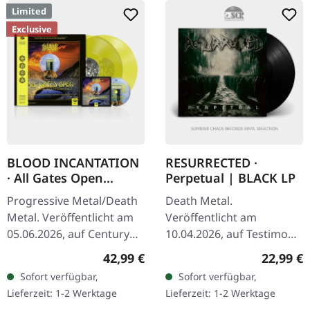
Limited
Exclusive
BLOOD INCANTATION
RESURRECTED ·
· All Gates Open
Perpetual | BLACK LP
(Original Motion
Progressive Metal/Death
Death Metal.
Picture Soundtrack) |
Metal. Veröffentlicht am
Veröffentlicht am
TRANSPARENT
05.06.2026, auf Century
10.04.2026, auf Testimony
YELLOW 2LP+BLURAY
Media Records.
Records. Schwarzes Vinyl
Regulärer Preis:
Reguläre
42,99 €
22,99 €
Transparentes gelbes
im Standard-Cover.
Sofort verfügbar,
Sofort verfügbar,
Doppel-Vinyl im Gatefold-
Enthält 2-seitiges Insert
Lieferzeit: 1-2 Werktage
Lieferzeit: 1-2 Werktage
Cover mit…
und polyliniertes…