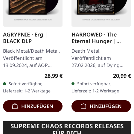
AGRYPNIE · Erg |
HARROWED · The
BLACK DLP
Eternal Hunger |
BLACK LP
Black Metal/Death Metal.
Death Metal.
Veröffentlicht am
Veröffentlicht am
13.09.2024, auf AOP
27.02.2026, auf Dying
Records. Schwarzes
Victims Productions.
Regulärer Preis:
Reguläre
28,99 €
20,99 €
Doppel-Vinyl im Gatefold-
Schwarzes Vinyl im
Sofort verfügbar,
Sofort verfügbar,
Cover. Agrypnie
Standard-Cover mit
Lieferzeit: 1-2 Werktage
Lieferzeit: 1-2 Werktage
entfesseln mit „Erg" ihr…
Insert, Poster, Sticker und
Postkarte…
HINZUFÜGEN
HINZUFÜGEN
SUPREME CHAOS RECORDS RELEASES
FÜR DICH