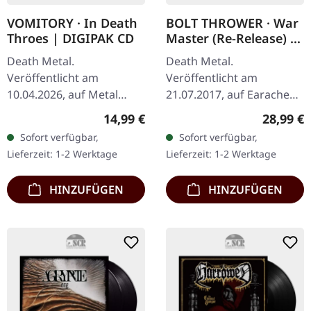
VOMITORY · In Death
BOLT THROWER · War
Throes | DIGIPAK CD
Master (Re-Release) |
BLACK LP
Death Metal.
Death Metal.
Veröffentlicht am
Veröffentlicht am
10.04.2026, auf Metal
21.07.2017, auf Earache
Blade Records. CD im
Records. Schwarzes Vinyl,
Regulärer Preis:
Reguläre
14,99 €
28,99 €
Digipak. Die
FDR-Version im Gatefold-
Sofort verfügbar,
Sofort verfügbar,
schwedischen Death
Cover. 'Warmaster' steht
Lieferzeit: 1-2 Werktage
Lieferzeit: 1-2 Werktage
Metal-Legenden Vomitory
als monumentales…
sind mit „In Death…
HINZUFÜGEN
HINZUFÜGEN