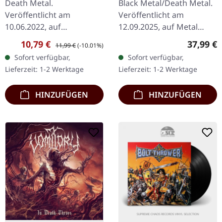
Death Metal.
Black Metal/Death Metal.
CLEAR/BROWN
Veröffentlicht am
Veröffentlicht am
MARBLED 2LP
10.06.2022, auf
12.09.2025, auf Metal
Hammerheart Records.
Blade Records.
Verkaufspreis:
Regulärer Preis:
Reguläre
10,79 €
37,99 €
11,99 €
(-10.01%)
You’ll Be Blamed The
Transparent beige/braun
Sofort verfügbar,
Sofort verfügbar,
Serpents Tongue Rights
marmoriertes Doppel-
Lieferzeit: 1-2 Werktage
Lieferzeit: 1-2 Werktage
Of Life Envy Sign Up
Vinyl im Gatefold Cover…
Another Day In…
HINZUFÜGEN
HINZUFÜGEN