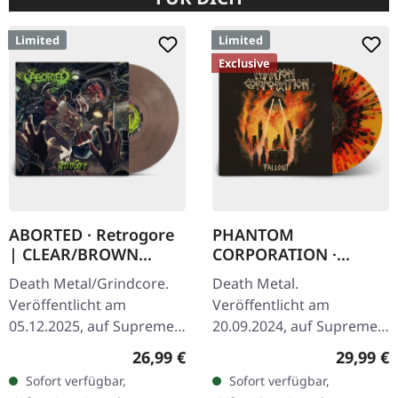
Limited
Limited
Exclusive
ABORTED · Retrogore
PHANTOM
| CLEAR/BROWN
CORPORATION ·
MARBLED LP
Fallout | FIRE
Death Metal/Grindcore.
Death Metal.
SPLATTER LP
Veröffentlicht am
Veröffentlicht am
05.12.2025, auf Supreme
20.09.2024, auf Supreme
Chaos Records.
Chaos Records. SCR-
Regulärer Preis:
Reguläre
26,99 €
29,99 €
Clear/Braun "Zombified
exklusives 'Fire Splatter'
Sofort verfügbar,
Sofort verfügbar,
Cream" marmoriertes
Vinyl mit Insert, limitiert