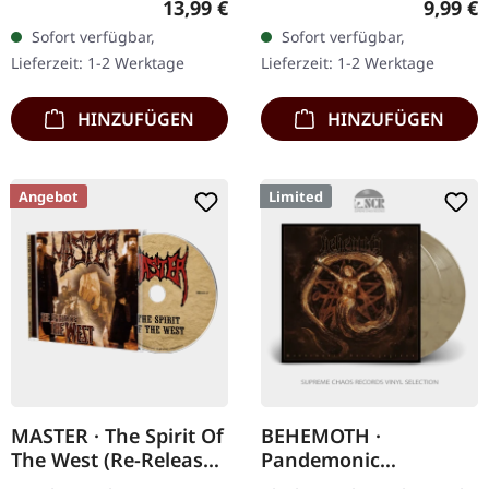
Regulärer Preis:
Regulär
13,99 €
9,99 €
Limitierte schwarze
CD Bei seiner
Sofort verfügbar,
Sofort verfügbar,
Musik-Kassette. Dieses
Veröffentlichung im Jahr
Lieferzeit: 1-2 Werktage
Lieferzeit: 1-2 Werktage
selbstbetitelte Werk von…
2012 eroberte Asphyx's…
HINZUFÜGEN
HINZUFÜGEN
Angebot
Limited
MASTER · The Spirit Of
BEHEMOTH ·
The West (Re-Release)
Pandemonic
| CD
Incantations |