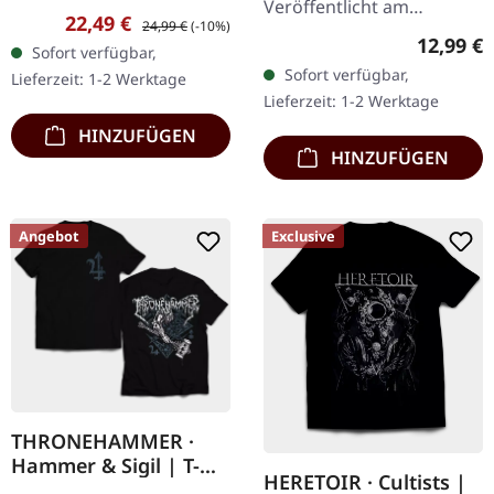
Veröffentlicht am
21.10.2022, auf Supreme
Verkaufspreis:
Regulärer Preis:
22,49 €
24,99 €
(-10%)
01.03.2024, auf Supreme
Chaos Records. Blutrotes
Reguläre
12,99 €
Sofort verfügbar,
Chaos Records.
Doppel-Vinyl im Gatefold-
Sofort verfügbar,
Lieferzeit: 1-2 Werktage
Neuauflage als Jewelcase
Cover mit…
Lieferzeit: 1-2 Werktage
CD mit 8-seitigem
HINZUFÜGEN
Booklet. Das…
HINZUFÜGEN
Angebot
Exclusive
THRONEHAMMER ·
Hammer & Sigil | T-
HERETOIR · Cultists |
SHIRT