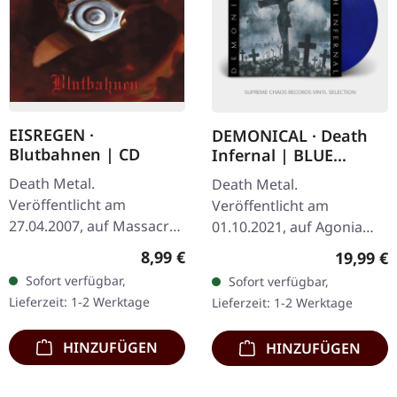
EISREGEN ·
DEMONICAL · Death
Blutbahnen | CD
Infernal | BLUE
SMOKED LP
Death Metal.
Death Metal.
Veröffentlicht am
Veröffentlicht am
27.04.2007, auf Massacre
01.10.2021, auf Agonia
Records. CD-Album,
Records. Blaues
Regulärer Preis:
8,99 €
Reguläre
19,99 €
verpackt im Jewelcase.
marmoriertes Vinyl im
Sofort verfügbar,
Sofort verfügbar,
"Blutbahnen" von
Standard-Cover. Limitiert
Lieferzeit: 1-2 Werktage
Lieferzeit: 1-2 Werktage
Eisregen ist eine intensive
auf 333
Reise…
handnummerierte…
HINZUFÜGEN
HINZUFÜGEN