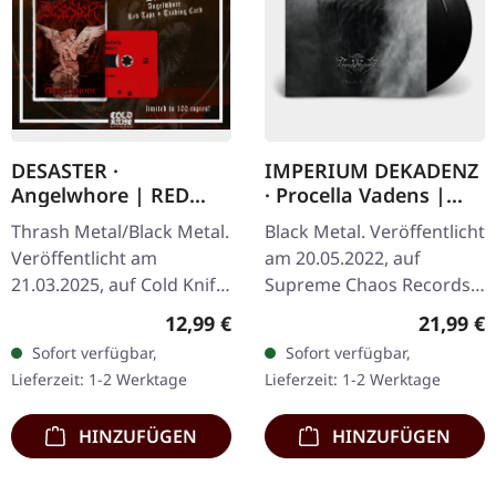
DESASTER ·
IMPERIUM DEKADENZ
Angelwhore | RED
· Procella Vadens |
TAPE
BLACK 2LP
Thrash Metal/Black Metal.
Black Metal. Veröffentlicht
Veröffentlicht am
am 20.05.2022, auf
21.03.2025, auf Cold Knife
Supreme Chaos Records.
Records. Rote Kassette
Schwarzes Doppel-Vinyl
Regulärer Preis:
Reguläre
12,99 €
21,99 €
mit schwarzem Aufdruck
im Gatefold-Cover mit
Sofort verfügbar,
Sofort verfügbar,
in klarer Norelco-Box mit
bedrucktem Insert und
Lieferzeit: 1-2 Werktage
Lieferzeit: 1-2 Werktage
einem…
Druck auf…
HINZUFÜGEN
HINZUFÜGEN