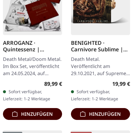
ARROGANZ ·
BENIGHTED ·
Quintessenz |
Carnivore Sublime |
WOODEN BOX SET
WHITE LP
Death Metal/Doom Metal.
Death Metal.
Im Box Set, veröffentlicht
Veröffentlicht am
am 24.05.2024, auf
29.10.2021, auf Supreme
Supreme Chaos Records.
Chaos Records. Weißes
Regulärer Preis:
Reguläre
89,99 €
19,99 €
Ultra schwere,
Vinyl. Neuauflage als
Sofort verfügbar,
Sofort verfügbar,
handgearbeitete Holzbox
hochwertiges Vinyl mit
Lieferzeit: 1-2 Werktage
Lieferzeit: 1-2 Werktage
mit graviertem…
Original Splatter…
HINZUFÜGEN
HINZUFÜGEN