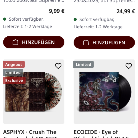
25.08.2023, auf Supreme
Chaos Records. CD im
Chaos Records. SCR
Regulärer Preis:
9,99 €
Reguläre
24,99 €
Jewelcase mit 16-seitigem
exklusiv! Re-Release auf
Sofort verfügbar,
Sofort verfügbar,
Booklet. Was passiert,
transparent rot/schwarz
Lieferzeit: 1-2 Werktage
Lieferzeit: 1-2 Werktage
wenn man die…
marmoriertem Vinyl,…
HINZUFÜGEN
HINZUFÜGEN
Angebot
Limited
Limited
Exclusive
ASPHYX · Crush The
ECOCIDE · Eye of