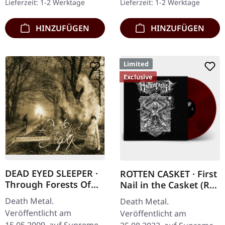
Lieferzeit: 1-2 Werktage
Lieferzeit: 1-2 Werktage
Vinyl. Limitiert auf 200…
auf 150…
HINZUFÜGEN
HINZUFÜGEN
Limited
Exclusive
DEAD EYED SLEEPER ·
ROTTEN CASKET · First
Through Forests Of
Nail in the Casket (Re-
Nonentities | CD
Release) | RED/BLACK
Death Metal.
Death Metal.
LP
Veröffentlicht am
Veröffentlicht am
15.05.2009, auf Supreme