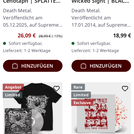
Cenotaph | SPLATTER
Wicked Sight | BLACK
LP
LP
Death Metal.
Death Metal.
Veröffentlicht am
Veröffentlicht am
05.12.2025, auf Supreme
17.01.2014, auf Supreme
Chaos Records.
Chaos Records.
Verkaufspreis:
Regulärer Preis:
Reguläre
26,09 €
18,99 €
28,99 €
(-10%)
Knochenweißes Vinyl mit
Schwarzes Vinyl, ltd. 200
Sofort verfügbar,
Sofort verfügbar,
Braun, Rost-Rot, Schwarz
180g schwarzes Vinyl
Lieferzeit: 1-2 Werktage
Lieferzeit: 1-2 Werktage
Splatter. Full Dynamic
Schweres Cover (350g)
Range…
mit mattem…
HINZUFÜGEN
HINZUFÜGEN
Angebot
Rare
Limited
Limited
Exclusive