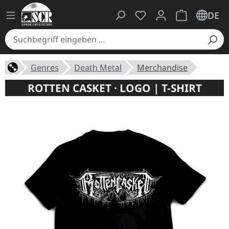
Du hast 0 Produkte auf
Warenkorb ent
DE
Genres
Death Metal
Merchandise
ROTTEN CASKET · LOGO | T-SHIRT