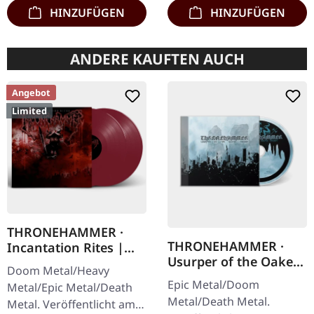
200…
HINZUFÜGEN
HINZUFÜGEN
ANDERE KAUFTEN AUCH
Angebot
Limited
THRONEHAMMER ·
THRONEHAMMER ·
Incantation Rites |
Usurper of the Oaken
OXBLOOD 2LP
Doom Metal/Heavy
Throne | CD
Epic Metal/Doom
Metal/Epic Metal/Death
Metal/Death Metal.
Metal. Veröffentlicht am