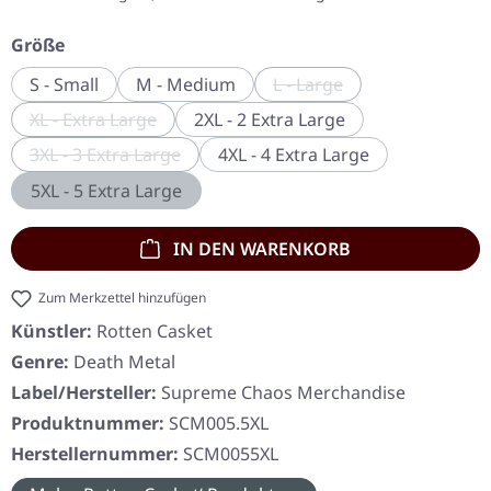
auswählen
Größe
S - Small
M - Medium
L - Large
(Diese Option ist zurzeit 
XL - Extra Large
2XL - 2 Extra Large
(Diese Option ist zurzeit nicht verfügbar.)
3XL - 3 Extra Large
4XL - 4 Extra Large
(Diese Option ist zurzeit nicht verfügbar.)
5XL - 5 Extra Large
IN DEN WARENKORB
Zum Merkzettel hinzufügen
Künstler:
Rotten Casket
Genre:
Death Metal
Label/Hersteller:
Supreme Chaos Merchandise
Produktnummer:
SCM005.5XL
Herstellernummer:
SCM0055XL