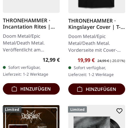
THRONEHAMMER ·
THRONEHAMMER ·
Incantation Rites |
Kingslayer Cover | T-
JEWELCASE CD
SHIRT
Doom Metal/Epic
Doom Metal/Epic
Metal/Death Metal.
Metal/Death Metal.
Veröffentlicht am
Vorderseite mit Cover-
15.03.2024, auf Supreme
und Logo-Artwork,
Regulärer Preis:
12,99 €
Verkaufspreis:
Regulärer Preis:
19,99 €
24,99 €
(-20.01%)
Chaos Records. Neue
Rückseite mit Sigil. Gildan
Sofort verfügbar,
Sofort verfügbar,
Version als CD im
Heavy Cotton 100%
Lieferzeit: 1-2 Werktage
Lieferzeit: 1-2 Werktage
Jewelcase mit 8-seitigem
Baumwolle
Booklet.…
HINZUFÜGEN
HINZUFÜGEN
Limited
Limited