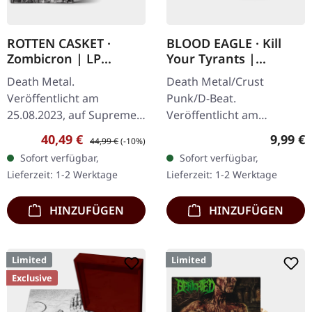
ROTTEN CASKET ·
BLOOD EAGLE · Kill
Zombicron | LP
Your Tyrants |
BUNDLE
SPLATTER 7" EP
Death Metal.
Death Metal/Crust
Veröffentlicht am
Punk/D-Beat.
25.08.2023, auf Supreme
Veröffentlicht am
Chaos Records.
27.06.2014, auf Supreme
Verkaufspreis:
Regulärer Preis:
Regulär
40,49 €
9,99 €
44,99 €
(-10%)
EXKLUSIVES PREORDER
Chaos Records. Weiße,
Sofort verfügbar,
Sofort verfügbar,
BUDNLE! Die ersten 50
schwere 7" Vinyl-EP mit
Lieferzeit: 1-2 Werktage
Lieferzeit: 1-2 Werktage
nummerierten Exemplare
roten Splattern im
kommen mit…
dicken…
HINZUFÜGEN
HINZUFÜGEN
Limited
Limited
Exclusive