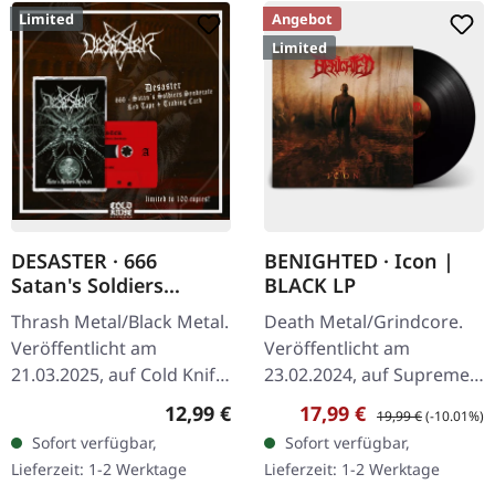
Limited
Angebot
Limited
DESASTER · 666
BENIGHTED · Icon |
Satan's Soldiers
BLACK LP
Syndicate | RED TAPE
Thrash Metal/Black Metal.
Death Metal/Grindcore.
Veröffentlicht am
Veröffentlicht am
21.03.2025, auf Cold Knife
23.02.2024, auf Supreme
Records. Rote Kassette
Chaos Records.
Regulärer Preis:
Verkaufspreis:
Regulärer Preis:
12,99 €
17,99 €
19,99 €
(-10.01%)
mit schwarzem Aufdruck
Schwarzes Vinyl mit
Sofort verfügbar,
Sofort verfügbar,
in klarer Norelco-Box mit
schwerem Cover und
Lieferzeit: 1-2 Werktage
Lieferzeit: 1-2 Werktage
einem…
Insert. Limitiert auf 300…