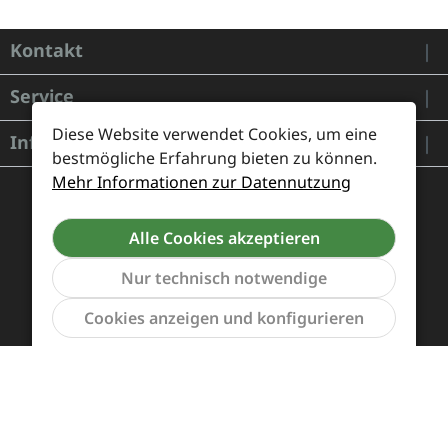
Kontakt
Service
Diese Website verwendet Cookies, um eine
Informationen
bestmögliche Erfahrung bieten zu können.
Mehr Informationen zur Datennutzung
Alle Cookies akzeptieren
Nur technisch notwendige
Werkzeu
Cookies anzeigen und konfigurieren
Zahlung und Versand
Widerrufsrecht und Rücksendung
Kontakt