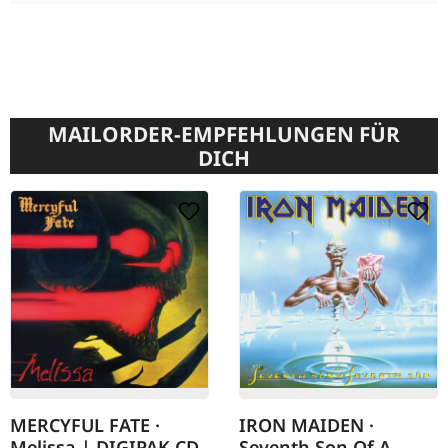
MAILORDER-EMPFEHLUNGEN FÜR
DICH
MERCYFUL FATE ·
IRON MAIDEN ·
Melissa | DIGIPAK CD
Seventh Son Of A