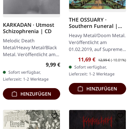
THE OSSUARY ·
KARKADAN · Utmost
Southern Funeral |
Schizophrenia | CD
DIGIPAK CD
Heavy Metal/Doom Metal.
Melodic Death
Veröffentlicht am
Metal/Heavy Metal/Black
01.02.2019, auf Supreme
Metal. Veröffentlicht am
Chaos Records.
Verkaufspreis:
Regulärer Preis:
11,69 €
12,99 €
(-10.01%)
08.03.2004, auf Supreme
Erstauflage als CD im
Regulärer Preis:
9,99 €
Sofort verfügbar,
Chaos Records. CD im
DigiPak mit 12-seitigem
Sofort verfügbar,
Lieferzeit: 1-2 Werktage
Jewelcase mit 16-seitigem
Booklet. Geht es dir…
Lieferzeit: 1-2 Werktage
Booklet.…
HINZUFÜGEN
HINZUFÜGEN