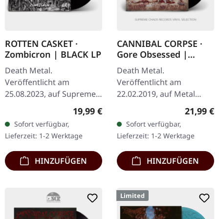
ROTTEN CASKET ·
CANNIBAL CORPSE ·
Zombicron | BLACK LP
Gore Obsessed |
BLACK LP
Death Metal.
Death Metal.
Veröffentlicht am
Veröffentlicht am
25.08.2023, auf Supreme
22.02.2019, auf Metal
Chaos Records.
Blade Records. Schwarzes
Regulärer Preis:
Reguläre
19,99 €
21,99 €
Schwarzes Vinyl mit
Vinyl mit Insert und
Sofort verfügbar,
Sofort verfügbar,
Insert, Erstauflage, nur
Poster. "Gore Obsessed"
Lieferzeit: 1-2 Werktage
Lieferzeit: 1-2 Werktage
500 Exemplare. · 180g
von Cannibal Corpse ist…
schweres…
HINZUFÜGEN
HINZUFÜGEN
Limited