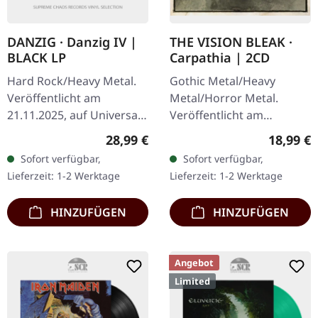
DANZIG · Danzig IV |
THE VISION BLEAK ·
BLACK LP
Carpathia | 2CD
Hard Rock/Heavy Metal.
Gothic Metal/Heavy
Veröffentlicht am
Metal/Horror Metal.
21.11.2025, auf Universal
Veröffentlicht am
Music. Schwarzes Vinyl im
29.08.2005, auf Prophecy
Regulärer Preis:
Reguläre
28,99 €
18,99 €
Gatefold-Cover. Danzig
Productions. Deluxe-
Sofort verfügbar,
Sofort verfügbar,
kehrt mit ihrem vierten…
Edition + Bonus-CD The
Lieferzeit: 1-2 Werktage
Lieferzeit: 1-2 Werktage
Vision Bleak kehren mit…
HINZUFÜGEN
HINZUFÜGEN
Angebot
Limited