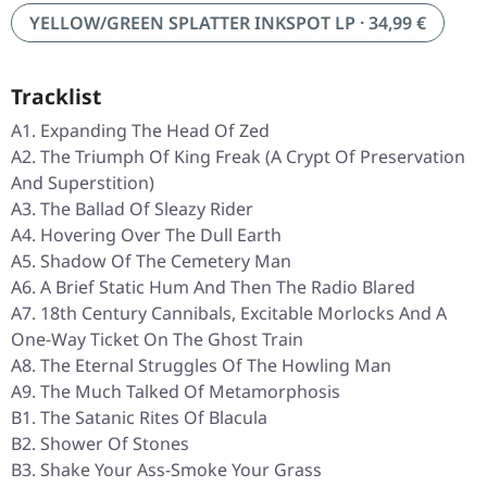
YELLOW/GREEN SPLATTER INKSPOT LP · 34,99 €
Tracklist
A1. Expanding The Head Of Zed
A2. The Triumph Of King Freak (A Crypt Of Preservation
And Superstition)
A3. The Ballad Of Sleazy Rider
A4. Hovering Over The Dull Earth
A5. Shadow Of The Cemetery Man
A6. A Brief Static Hum And Then The Radio Blared
A7. 18th Century Cannibals, Excitable Morlocks And A
One-Way Ticket On The Ghost Train
A8. The Eternal Struggles Of The Howling Man
A9. The Much Talked Of Metamorphosis
B1. The Satanic Rites Of Blacula
B2. Shower Of Stones
B3. Shake Your Ass-Smoke Your Grass