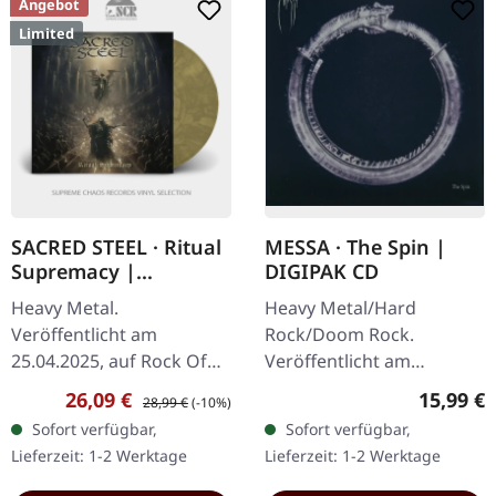
Angebot
Limited
SACRED STEEL · Ritual
MESSA · The Spin |
Supremacy |
DIGIPAK CD
MARBLED LP
Heavy Metal.
Heavy Metal/Hard
Veröffentlicht am
Rock/Doom Rock.
25.04.2025, auf Rock Of
Veröffentlicht am
Angels Records.
11.04.2025, auf Metal
Verkaufspreis:
Regulärer Preis:
Reguläre
26,09 €
15,99 €
28,99 €
(-10%)
Dunkelgelb marmoriertes
Blade Records. CD im
Sofort verfügbar,
Sofort verfügbar,
Vinyl, limitierte Auflage. In
DigiPak. The Spin ist eine
Lieferzeit: 1-2 Werktage
Lieferzeit: 1-2 Werktage
ihrem neuesten Werk…
musikalische Odyssee,
die…