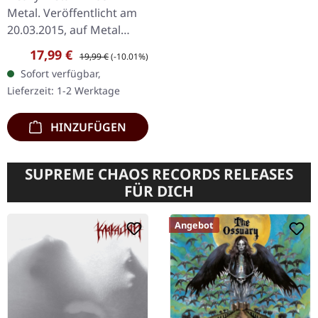
Metal. Veröffentlicht am
20.03.2015, auf Metal
Blade Records. Blaues
Verkaufspreis:
Regulärer Preis:
17,99 €
19,99 €
(-10.01%)
Vinyl, limitiert auf 200
Sofort verfügbar,
handnummerierte
Lieferzeit: 1-2 Werktage
Exemplare. THRUST…
HINZUFÜGEN
SUPREME CHAOS RECORDS RELEASES
FÜR DICH
Angebot