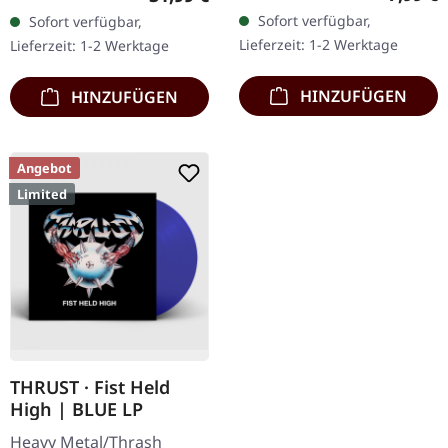
Secret To Reveal 4:12 Save
Rot/Weiß Swirl-Vinyl mit
Sofort verfügbar,
Sofort verfügbar,
Us From Ourselves 5:11 A
gestanztem Cover,
Lieferzeit: 1-2 Werktage
Lieferzeit: 1-2 Werktage
Serenade To The…
bedruckter Innenhülle,…
HINZUFÜGEN
HINZUFÜGEN
Angebot
Limited
THRUST · Fist Held
High | BLUE LP
Heavy Metal/Thrash