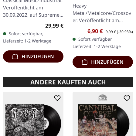
Classical Music/Industrial.
OD 2LP
Heavy
Veröffentlicht am
Metal/Metalcore/Crossov
30.09.2022, auf Supreme
er. Veröffentlicht am
Chaos Records. Schweres
Regulärer Preis:
29,99 €
08.02.2008, auf Supreme
Doppel-Vinyl mit
Verkaufspreis:
Regulärer Preis:
6,90 €
9,99 €
(-30.93%)
Sofort verfügbar,
Chaos Records. CD im
besonderem Galaxy
Sofort verfügbar,
Lieferzeit: 1-2 Werktage
Jewelcase mit 12-seitigem
Merge Effekt im…
Lieferzeit: 1-2 Werktage
Booklet. Subterfuge
HINZUFÜGEN
Carver…
HINZUFÜGEN
ANDERE KAUFTEN AUCH