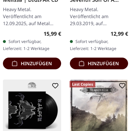
Seventh Son
Heavy Metal.
Heavy Metal.
(Remastered) |
Veröffentlicht am
Veröffentlicht am
DIGIPAK CD
12.09.2025, auf Metal
29.03.2019, auf
Blade Records. CD im
Parlophone Records.
Regulärer Preis:
Reguläre
15,99 €
12,99 €
DigiPak. "Melissa" ist ein
Remastered, CD im
Sofort verfügbar,
Sofort verfügbar,
monumentales Kapitel in
DigiPak.. Das Album
Lieferzeit: 1-2 Werktage
Lieferzeit: 1-2 Werktage
den Annalen der…
"Seventh Son of a Seventh
Son" von Iron…
HINZUFÜGEN
HINZUFÜGEN
Last Copies