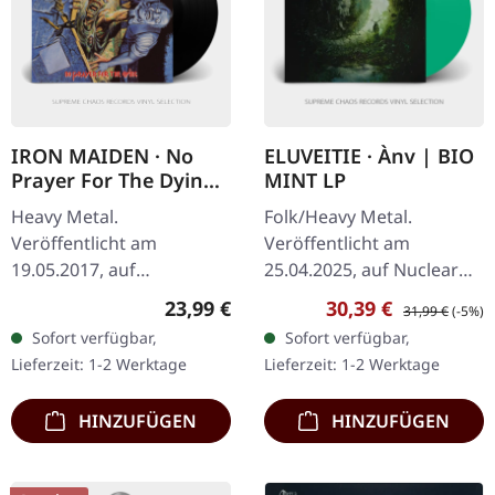
IRON MAIDEN · No
ELUVEITIE · Ànv | BIO
Prayer For The Dying
MINT LP
| BLACK LP
Heavy Metal.
Folk/Heavy Metal.
Veröffentlicht am
Veröffentlicht am
19.05.2017, auf
25.04.2025, auf Nuclear
Parlophone Records.
Blast Records. Bio-Mint-
Regulärer Preis:
Verkaufspreis:
Regulärer Preis
23,99 €
30,39 €
31,99 €
(-5%)
Schwarzes Vinyl mit
Vinyl, Limitierte Auflage
Sofort verfügbar,
Sofort verfügbar,
Insert. "No Prayer For The
Eluveities neuestes Werk
Lieferzeit: 1-2 Werktage
Lieferzeit: 1-2 Werktage
Dying" markierte einen
"Anv" erweist…
bedeutenden…
HINZUFÜGEN
HINZUFÜGEN