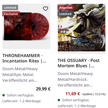
Limited
Angebot
Exclusive
Limited
THRONEHAMMER ·
THE OSSUARY · Post
Incantation Rites |
Mortem Blues |
SPLATTER 2LP
Doom Metal/Heavy
DIGIPAK CD
Doom Metal/Heavy
Metal/Epic Metal.
Metal/Hardrock.
Veröffentlicht am
Veröffentlicht am
21.10.2022, auf Supreme
Regulärer Preis:
29,99 €
17.02.2017, auf Supreme
Chaos Records. SCR-
Verkaufspreis:
Regulärer Preis:
11,69 €
12,99 €
(-10.01%)
Sofort verfügbar,
Chaos Records. Limitierte
exklusives Transparent
Sofort verfügbar,
Lieferzeit: 1-2 Werktage
Erstauflage als Digipak.
Rot/Schwarz/Weiß…
Lieferzeit: 1-2 Werktage