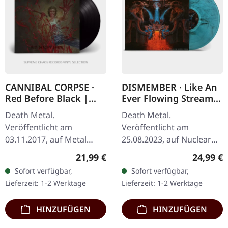
CANNIBAL CORPSE ·
DISMEMBER · Like An
Red Before Black |
Ever Flowing Stream |
BLACK LP
CYAN/BLACK
Death Metal.
Death Metal.
MARBLED LP
Veröffentlicht am
Veröffentlicht am
03.11.2017, auf Metal
25.08.2023, auf Nuclear
Blade Records. Schwarzes
Blast Records. Cyan und
Regulärer Preis:
Reguläre
21,99 €
24,99 €
Vinyl mit Poster. Cannibal
schwarz marmoriertes
Sofort verfügbar,
Sofort verfügbar,
Corpse kehrt mit einem
transparentes Vinyl.
Lieferzeit: 1-2 Werktage
Lieferzeit: 1-2 Werktage
unerbittlichen…
Limitiert auf 500…
HINZUFÜGEN
HINZUFÜGEN