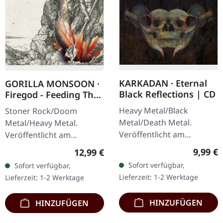
KARKADAN · Eternal
GORILLA MONSOON ·
Black Reflections | CD
Firegod - Feeding The
Beast | CD
Heavy Metal/Black
Stoner Rock/Doom
Metal/Death Metal.
Metal/Heavy Metal.
Veröffentlicht am
Veröffentlicht am
19.01.2002, auf Supreme
11.05.2018, auf Supreme
Regulär
9,99 €
Regulärer Preis:
12,99 €
Chaos Records. CD im
Chaos Records. CD im
Sofort verfügbar,
Sofort verfügbar,
Jewelcase. Neuauflage mit
Jewelcase mit 8-seitigem
Lieferzeit: 1-2 Werktage
Lieferzeit: 1-2 Werktage
neuem Artwork,…
Booklet. Das dritte
Album…
HINZUFÜGEN
HINZUFÜGEN