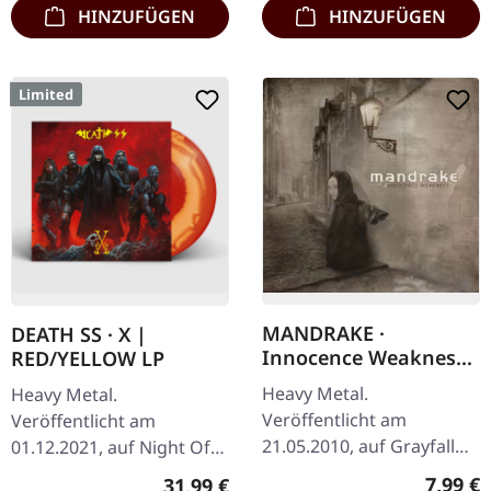
HINZUFÜGEN
HINZUFÜGEN
Limited
MANDRAKE ·
DEATH SS · X |
Innocence Weakness
RED/YELLOW LP
| CD
Heavy Metal.
Heavy Metal.
Veröffentlicht am
Veröffentlicht am
21.05.2010, auf Grayfall
01.12.2021, auf Night Of
Records. Prelude 0:48 I A
The Vinyl Dead Records.
Regulär
7,99 €
Regulärer Preis:
31,99 €