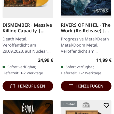
DISMEMBER · Massive
RIVERS OF NIHIL · The
Killing Capacity |
Work (Re-Release) |
YELLOW/ORANGE
CD
Death Metal.
Progressive Metal/Death
MARBLED LP
Veröffentlicht am
Metal/Doom Metal.
29.09.2023, auf Nuclear
Veröffentlicht am
Blast Records. Gelb-
22.08.2025, auf Metal
Regulärer Preis:
Reguläre
24,99 €
11,99 €
orange marmoriertes
Blade Records. CD im
Sofort verfügbar,
Sofort verfügbar,
Vinyl. Dismembers
Jewelcase. Rivers of Nihil
Lieferzeit: 1-2 Werktage
Lieferzeit: 1-2 Werktage
"Massive Killing Capacity"
hat mit ihrem…
ist ein…
HINZUFÜGEN
HINZUFÜGEN
Limited