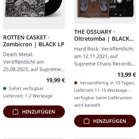
THE OSSUARY ·
ROTTEN CASKET ·
Oltretomba | BLACK
Zombicron | BLACK LP
TAPE
Hard Rock. Veröffentlicht
Death Metal.
am 12.11.2021, auf
Veröffentlicht am
Supreme Chaos Records.
25.08.2023, auf Supreme
Schwarze Musikkassette,
Reguläre
13,99 €
Chaos Records.
limitiert auf 50 Exemplar
Regulärer Preis:
19,99 €
Versandfertig in 10 Tagen,
Schwarzes Vinyl mit
(Schwarz), 100 in der
Sofort verfügbar,
Lieferzeit 11-15 Werktage -
Insert, Erstauflage, nur
Holzbox…
Lieferzeit: 1-2 Werktage
verfügbar beim Lieferanten,
500 Exemplare. · 180g
wird bestellt
schweres…
HINZUFÜGEN
HINZUFÜGEN