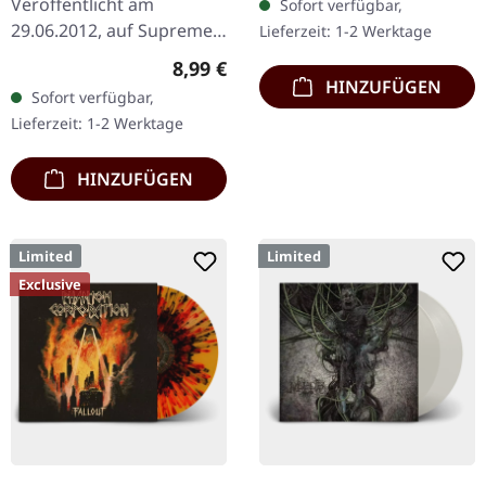
Veröffentlicht am
Sofort verfügbar,
Loom Heavy Cotton
29.06.2012, auf Supreme
Lieferzeit: 1-2 Werktage
Chaos Records. CD im
Regulärer Preis:
8,99 €
Jewelcase mit 8-seitigem
HINZUFÜGEN
Sofort verfügbar,
Booklet. Hier gibt es nicht
Lieferzeit: 1-2 Werktage
weniger als modernen…
HINZUFÜGEN
Limited
Limited
Exclusive