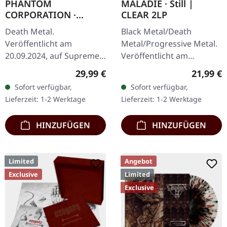
PHANTOM
MALADIE · Still |
CORPORATION ·
CLEAR 2LP
Fallout | FIRE
Death Metal.
Black Metal/Death
SPLATTER LP
Veröffentlicht am
Metal/Progressive Metal.
20.09.2024, auf Supreme
Veröffentlicht am
Chaos Records. SCR-
10.04.2015, auf Supreme
Regulärer Preis:
Reguläre
29,99 €
21,99 €
exklusives 'Fire Splatter'
Chaos Records.
Sofort verfügbar,
Sofort verfügbar,
Vinyl mit Insert, limitiert
Transparentes Doppel-
Lieferzeit: 1-2 Werktage
Lieferzeit: 1-2 Werktage
auf 150…
Vinyl im schweren…
HINZUFÜGEN
HINZUFÜGEN
Limited
Angebot
Exclusive
Limited
Exclusive