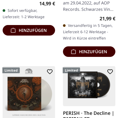
12.12.2025, auf Supreme
am 29.04.2022, auf AOP
Regulärer Preis:
14,99 €
Chaos Records. Digipak-
Records. Schwarzes Vinyl
Sofort verfügbar,
Version mit 12-seitigem
im Gatefold-Cover. "Of
Lieferzeit: 1-2 Werktage
Reguläre
21,99 €
Booklet. Limitiert auf nur…
Clarity and Galactic
Versandfertig in 5 Tagen,
Structures" von The
HINZUFÜGEN
Lieferzeit 6-12 Werktage -
Spirit…
Wird in Kürze eintreffen
HINZUFÜGEN
Limited
Limited
PERISH · The Decline |