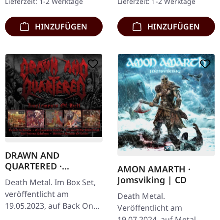
Lieferzeit: 1-2 Werktage
Lieferzeit: 1-2 Werktage
ihrem neuesten
drittes Studioalbum…
vernichtenden Werk…
HINZUFÜGEN
HINZUFÜGEN
DRAWN AND
QUARTERED ·
AMON AMARTH ·
Implements Of Hell |
Jomsviking | CD
Death Metal. Im Box Set,
5CD BOXSET
veröffentlicht am
Death Metal.
19.05.2023, auf Back On
Veröffentlicht am
Black. 5 Discs im
19.07.2024, auf Metal