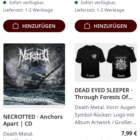
Sofort verfügbar,
Sofort verfügbar,
Holzbox mit speziellem
schwerem Cover und
Lieferzeit: 1-2 Werktage
Lieferzeit: 1-2 Werktage
Schwarz in…
Insert. Limitiert auf 100…
HINZUFÜGEN
HINZUFÜGEN
DEAD EYED SLEEPER ·
Through Forests Of
Nonentities Bug TS |
Death Metal. Vorn: Augen
T-SHIRT L
Symbol Rücken: Logo mit
NECROTTED · Anchors
Album Artwork / Großer
Apart | CD
stilisierter Käfer 100%
Regulär
7,99 €
Death Metal.
Baumwolle, Fruit Of The