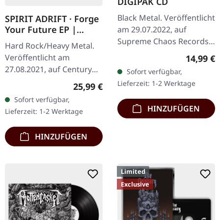
DIGIPAK CD
Black Metal. Veröffentlicht
SPIRIT ADRIFT · Forge
Your Future EP |
am 29.07.2022, auf
CLEAR LP
Supreme Chaos Records.
Hard Rock/Heavy Metal.
CD im DigiPak, 12-seitiges
Veröffentlicht am
Reguläre
14,99 €
Booklet, limitiert auf 300
27.08.2021, auf Century
Sofort verfügbar,
handnummerierte
Media Records. Ultra
Lieferzeit: 1-2 Werktage
Regulärer Preis:
25,99 €
Exemplare…
Clear Vinyl im Standard-
Sofort verfügbar,
Cover mit CD, limitiert auf
HINZUFÜGEN
Lieferzeit: 1-2 Werktage
300…
HINZUFÜGEN
Limited
Exclusive