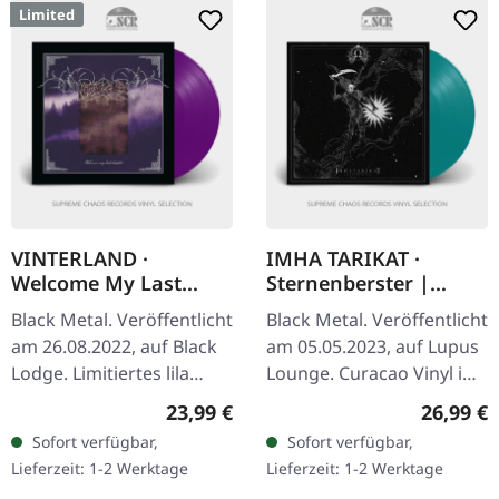
Limited
VINTERLAND ·
IMHA TARIKAT ·
Welcome My Last
Sternenberster |
Chapter | PURPLE LP
CURACAO LP
Black Metal. Veröffentlicht
Black Metal. Veröffentlicht
am 26.08.2022, auf Black
am 05.05.2023, auf Lupus
Lodge. Limitiertes lila
Lounge. Curacao Vinyl im
Vinyl. Vinterland kehren
Gatefold-Cover.
Regulärer Preis:
Reguläre
23,99 €
26,99 €
mit einem eindringlichen
"Sternenberster", das
Sofort verfügbar,
Sofort verfügbar,
Meisterwerk zurück,…
zweite Album von Imha
Lieferzeit: 1-2 Werktage
Lieferzeit: 1-2 Werktage
Tarikat,…