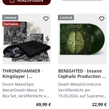
HINZUFÜGEN
Limited
Limited
Exclusive
THRONEHAMMER ·
BENIGHTED · Insane
Kingslayer |
Cephalic Production |
EXCLUSIVE BOX SET
DARK GREEN LP
Doom Metal/Epic
Death Metal/Grindcore.
Metal/Death Metal. Im
Veröffentlicht am
Box Set, veröffentlicht am
15.03.2024, auf Supreme
24.11.2023, auf Supreme
Chaos Records.
Regulärer Preis:
Reguläre
69,99 €
22,99 €
Chaos Records. Schwere
Dunkelgrünes Vinyl mit