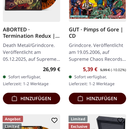
ABORTED ·
GUT · Pimps of Gore |
Termination Redux |
CD
ORANGE/BLACK
Death Metal/Grindcore.
Grindcore. Veröffentlicht
SPLATTER LP
Veröffentlicht am
am 19.05.2006, auf
05.12.2025, auf Supreme
Supreme Chaos Records.
Chaos Records.
CD im Jewelcase mit
Regulärer Preis:
Verkaufspreis:
Regulärer Preis:
26,99 €
5,39 €
5,99 €
(-10.02%)
Orangenes Vinyl mit
Booklet. Was passiert,
Sofort verfügbar,
Sofort verfügbar,
schwarzen Splattern -
wenn Porngrind-Pioniere
Lieferzeit: 1-2 Werktage
Lieferzeit: 1-2 Werktage
"Slash Splatter Vinyl".…
auf…
HINZUFÜGEN
HINZUFÜGEN
Angebot
Limited
Limited
Exclusive