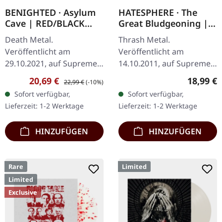
BENIGHTED · Asylum
HATESPHERE · The
Cave | RED/BLACK
Great Bludgeoning |
SPLATTER LP
TRANSPARENT RED LP
Death Metal.
Thrash Metal.
Veröffentlicht am
Veröffentlicht am
29.10.2021, auf Supreme
14.10.2011, auf Supreme
Chaos Records.
Chaos Records.
Verkaufspreis:
Regulärer Preis:
Reguläre
20,69 €
18,99 €
22,99 €
(-10%)
Transparent rotes Vinyl
Transparent rotes Vinyl
Sofort verfügbar,
Sofort verfügbar,
mit schwarzen Splattern
im Gatefold-Cover,
Lieferzeit: 1-2 Werktage
Lieferzeit: 1-2 Werktage
und Insert. Limitiert auf
nummeriert, limitiert auf
200…
400…
HINZUFÜGEN
HINZUFÜGEN
Rare
Limited
Limited
Exclusive