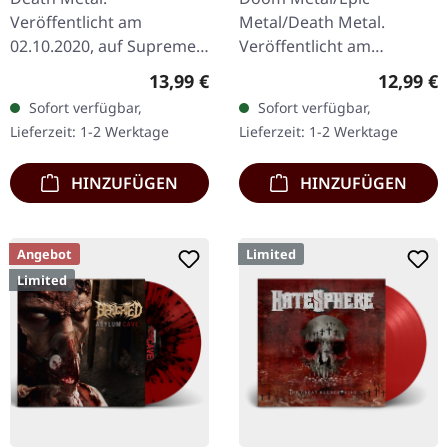
Veröffentlicht am
Metal/Death Metal.
02.10.2020, auf Supreme
Veröffentlicht am
Chaos Records. Limitierte
15.03.2024, auf Supreme
Regulärer Preis:
Reguläre
13,99 €
12,99 €
Erstauflage als DigiPak
Chaos Records. Neue
Sofort verfügbar,
Sofort verfügbar,
mit 24-seitigem
Version als CD im
Lieferzeit: 1-2 Werktage
Lieferzeit: 1-2 Werktage
luxeriösen Booklet.
Jewelcase mit 8-seitigem
ARROGANZ…
Booklet.…
HINZUFÜGEN
HINZUFÜGEN
Angebot
Limited
Limited