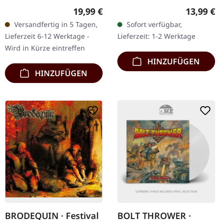
Mist. Rot-schwarz
Musik-Kassette. Das
Regulärer Preis:
Reguläre
19,99 €
13,99 €
marmoriertes Vinyl,
bahnbrechende
Versandfertig in 5 Tagen,
Sofort verfügbar,
limitiert auf 500 Stück im
Debütalbum „A Holocaust
Lieferzeit 6-12 Werktage -
Lieferzeit: 1-2 Werktage
Gatefold-Cover.…
in Your Head“ der…
Wird in Kürze eintreffen
HINZUFÜGEN
HINZUFÜGEN
BRODEQUIN · Festival
BOLT THROWER ·