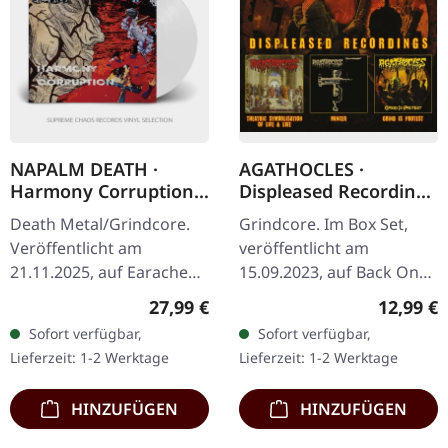
NAPALM DEATH ·
AGATHOCLES ·
Harmony Corruption |
Displeased Recordings
WHITE LP
| 3CD BOXSET
Death Metal/Grindcore.
Grindcore. Im Box Set,
Veröffentlicht am
veröffentlicht am
21.11.2025, auf Earache
15.09.2023, auf Back On
Records. Weißes Vinyl LP
Black. Box-Set mit 3 CDs
Regulärer Preis:
Reguläre
27,99 €
12,99 €
in Standard-Cover. Plastic
der Displeased-Alben.
Sofort verfügbar,
Sofort verfügbar,
Head Exklusiv-Edition.…
Diese umfassende
Lieferzeit: 1-2 Werktage
Lieferzeit: 1-2 Werktage
Sammlung zeigt die…
HINZUFÜGEN
HINZUFÜGEN