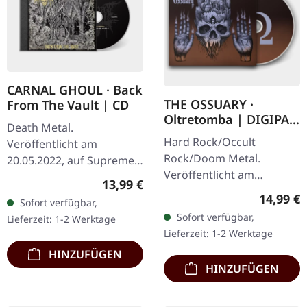
CARNAL GHOUL · Back
THE OSSUARY ·
From The Vault | CD
Oltretomba | DIGIPAK
Death Metal.
CD
Hard Rock/Occult
Veröffentlicht am
Rock/Doom Metal.
20.05.2022, auf Supreme
Veröffentlicht am
Chaos Records. CD im
Regulärer Preis:
13,99 €
12.11.2021, auf Supreme
Jewelcase mit 8-seitigem
Reguläre
14,99 €
Sofort verfügbar,
Chaos Records. CD im
Booklet. Ein Monument
Sofort verfügbar,
Lieferzeit: 1-2 Werktage
DigiPak mit 12-seitigem
für Sänger Sven (auch…
Lieferzeit: 1-2 Werktage
Booklet. Das italienische…
HINZUFÜGEN
HINZUFÜGEN