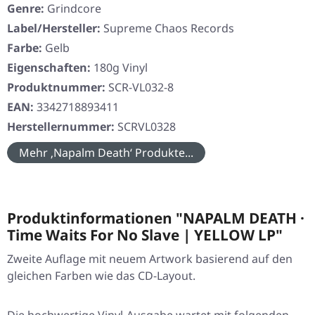
Genre:
Grindcore
Label/Hersteller:
Supreme Chaos Records
Farbe:
Gelb
Eigenschaften:
180g Vinyl
Produktnummer:
SCR-VL032-8
EAN:
3342718893411
Herstellernummer:
SCRVL0328
Mehr ‚Napalm Death‘ Produkte...
Produktinformationen "NAPALM DEATH ·
Time Waits For No Slave | YELLOW LP"
Zweite Auflage mit neuem Artwork basierend auf den
gleichen Farben wie das CD-Layout.