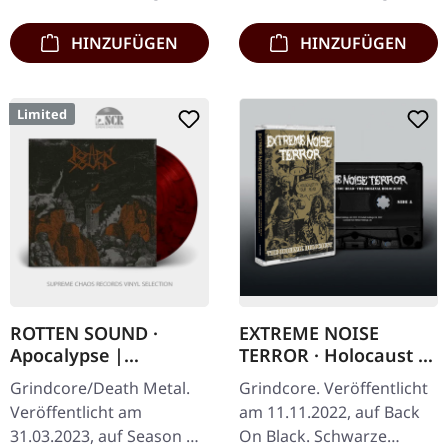
„Utilitarian"…
im Jewelcase mit Sticker.
Karloff…
HINZUFÜGEN
HINZUFÜGEN
Limited
ROTTEN SOUND ·
EXTREME NOISE
Apocalypse |
TERROR · Holocaust In
RED/BLACK MARBLED
Your Head - The
Grindcore/Death Metal.
Grindcore. Veröffentlicht
LP
Original Holocaust |
Veröffentlicht am
am 11.11.2022, auf Back
BLACK TAPE
31.03.2023, auf Season Of
On Black. Schwarze