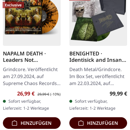
Exclusive
NAPALM DEATH ·
BENIGHTED ·
Leaders Not
Identisick and Insane
Followers: Part 2 |
Cephalic Production |
Grindcore. Veröffentlicht
Death Metal/Grindcore.
ORANGE/BLACK
INSANE WOODEN
am 27.09.2024, auf
Im Box Set, veröffentlicht
SPLATTER LP
BOXSET
Supreme Chaos Records.
am 22.03.2024, auf
Exklusives Splatter-Vinyl
Supreme Chaos Records.
Verkaufspreis:
Regulärer Preis:
Reguläre
26,99 €
99,99 €
29,99 €
(-10%)
mit Insert und schwerem
Schwere graue Holzbox
Sofort verfügbar,
Sofort verfügbar,
Cover, limitiert auf 100…
mit den Alben 'Identisick'
Lieferzeit: 1-2 Werktage
Lieferzeit: 1-2 Werktage
und…
HINZUFÜGEN
HINZUFÜGEN