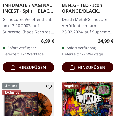
INHUMATE / VAGINAL
BENIGHTED · Icon |
INCEST · Split | BLACK
ORANGE/BLACK
7" EP
MARBLED LP
Grindcore. Veröffentlicht
Death Metal/Grindcore.
am 13.10.2003, auf
Veröffentlicht am
Supreme Chaos Records.
23.02.2024, auf Supreme
Schwarzes, schweres 7"
Chaos Records.
Regulärer Preis:
Reguläre
8,99 €
24,99 €
Vinyl im stabilen Cover
Transparent Dunkel-
Sofort verfügbar,
Sofort verfügbar,
mit bedruckter
Orange mit schwarz
Lieferzeit: 1-2 Werktage
Lieferzeit: 1-2 Werktage
Innenhülle. Vinyl…
marmoriertem Vinyl mit
schwerem…
HINZUFÜGEN
HINZUFÜGEN
Limited
Angebot
Exclusive