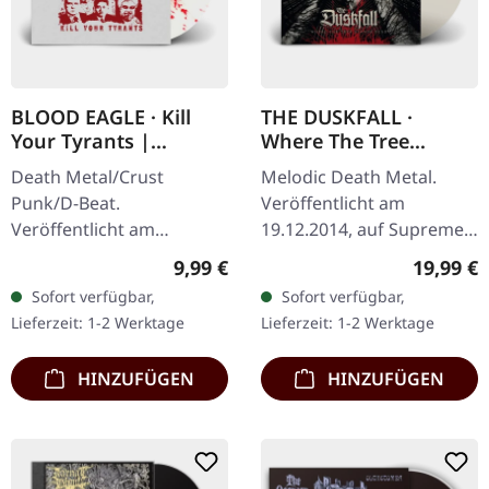
BLOOD EAGLE · Kill
THE DUSKFALL ·
Your Tyrants |
Where The Tree
SPLATTER 7" EP
Stands Dead | CLEAR
Death Metal/Crust
Melodic Death Metal.
LP
Punk/D-Beat.
Veröffentlicht am
Veröffentlicht am
19.12.2014, auf Supreme
27.06.2014, auf Supreme
Chaos Records.
Regulärer Preis:
Reguläre
9,99 €
19,99 €
Chaos Records. Weiße,
Transparentes Vinyl mit
Sofort verfügbar,
Sofort verfügbar,
schwere 7" Vinyl-EP mit
Insert. Limitiert auf 200
Lieferzeit: 1-2 Werktage
Lieferzeit: 1-2 Werktage
roten Splattern im
handnummerierte…
dicken…
HINZUFÜGEN
HINZUFÜGEN