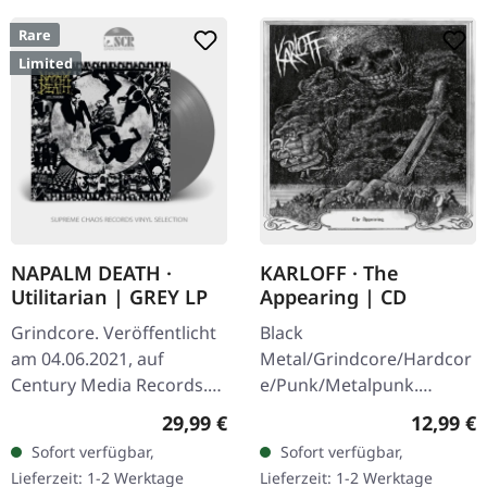
Rare
Limited
NAPALM DEATH ·
KARLOFF · The
Utilitarian | GREY LP
Appearing | CD
Grindcore. Veröffentlicht
Black
am 04.06.2021, auf
Metal/Grindcore/Hardcor
Century Media Records.
e/Punk/Metalpunk.
Graues Vinyl. Limitiert auf
Veröffentlicht am
Regulärer Preis:
Reguläre
29,99 €
12,99 €
300 Exemplare. Napalm
22.07.2021, auf Dying
Sofort verfügbar,
Sofort verfügbar,
Death liefern mit
Victims Productions. CD
Lieferzeit: 1-2 Werktage
Lieferzeit: 1-2 Werktage