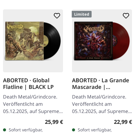
Limited
ABORTED · Global
ABORTED · La Grande
Flatline | BLACK LP
Mascarade |
TRANSPARENT
Death Metal/Grindcore.
Death Metal/Grindcore.
RED/BLACK LP
Veröffentlicht am
Veröffentlicht am
05.12.2025, auf Supreme
05.12.2025, auf Supreme
Chaos Records.
Chaos Records. Zum
Regulärer Preis:
Reguläre
25,99 €
22,99 €
Schwarzes Vinyl im
ersten Mal auf Vinyl mit
Sofort verfügbar,
Sofort verfügbar,
Gatefold-Cover. Vinyl-
speziellem Mastering