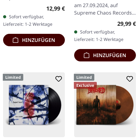
RED/BLACK SPLATTER
Transparent/Schwarzes
am 27.09.2024, auf
Regulärer Preis:
LP
12,99 €
Tape mit weißem
Supreme Chaos Records.
Sofort verfügbar,
Aufdruck und 4-seitigem
Exklusives Splatter-Vinyl
Reguläre
29,99 €
Lieferzeit: 1-2 Werktage
Booklet, limitiert…
mit Insert und schwerem
Sofort verfügbar,
Cover, limitiert auf 100…
Lieferzeit: 1-2 Werktage
HINZUFÜGEN
HINZUFÜGEN
Limited
Limited
Exclusive