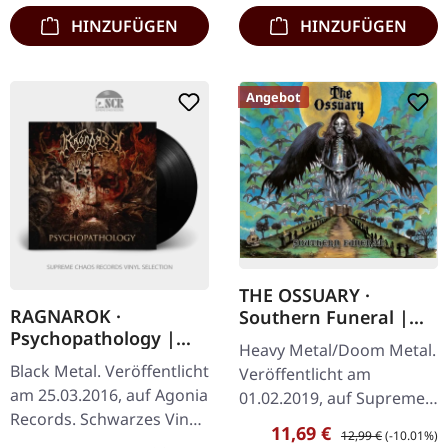
HINZUFÜGEN
HINZUFÜGEN
Angebot
THE OSSUARY ·
RAGNAROK ·
Southern Funeral |
Psychopathology |
DIGIPAK CD
Heavy Metal/Doom Metal.
BLACK LP
Black Metal. Veröffentlicht
Veröffentlicht am
am 25.03.2016, auf Agonia
01.02.2019, auf Supreme
Records. Schwarzes Vinyl.
Chaos Records.
Verkaufspreis:
Regulärer Preis:
11,69 €
12,99 €
(-10.01%)
Die norwegischen Black
Erstauflage als CD im