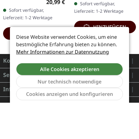
Regulärer Preis:
20,99 €
Sofort verfügbar,
Metal Giganten Ragnarok
DigiPak mit 12-seitigem
Sofort verfügbar,
Lieferzeit: 1-2 Werktage
entfesseln mit…
Booklet. Geht es dir…
Lieferzeit: 1-2 Werktage
HINZUFÜGEN
HINZUFÜGEN
Diese Website verwendet Cookies, um eine
bestmögliche Erfahrung bieten zu können.
Mehr Informationen zur Datennutzung
Kontakt
Alle Cookies akzeptieren
Service
Nur technisch notwendige
Informationen
Werkzeu
Cookies anzeigen und konfigurieren