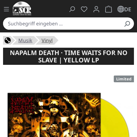
Du hast 0 Produkte auf
Warenkorb ent
DE
Musik
Vinyl
NAPALM DEATH · TIME WAITS FOR NO
SLAVE | YELLOW LP
Limited