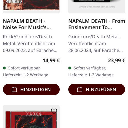
NAPALM DEATH ·
NAPALM DEATH · From
Noise For Music's
Enslavement To
Sake | DIGIPAK 2CD
Obliteration (FDR
Rock/Grindcore/Death
Grindcore/Death Metal.
Remaster) | GREEN LP
Metal. Veröffentlicht am
Veröffentlicht am
09.09.2022, auf Earache
28.06.2024, auf Earache
Records. 2 CD
Records. Grünes Vinyl.
Regulärer Preis:
Reguläre
14,99 €
23,99 €
Compilation im
Full Dynamic Range
Sofort verfügbar,
Sofort verfügbar,
dreiseitigen Digipak.
Remaster. Limitiert auf
Lieferzeit: 1-2 Werktage
Lieferzeit: 1-2 Werktage
Diese massive…
300 Kopien. Napalm…
HINZUFÜGEN
HINZUFÜGEN