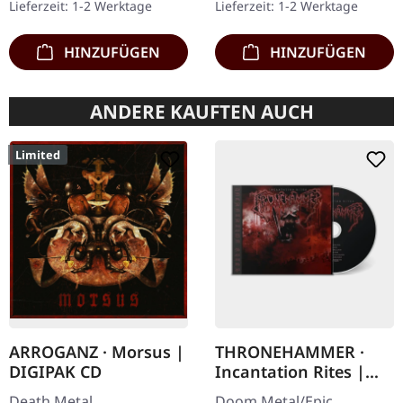
Lieferzeit: 1-2 Werktage
Lieferzeit: 1-2 Werktage
Spezifikationen: ·
extra für Vinyl.…
Schweres,…
HINZUFÜGEN
HINZUFÜGEN
ANDERE KAUFTEN AUCH
Limited
ARROGANZ · Morsus |
THRONEHAMMER ·
DIGIPAK CD
Incantation Rites |
JEWELCASE CD
Death Metal.
Doom Metal/Epic