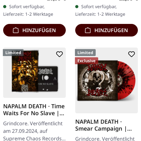
Clear/Braun "Zombified
Dunkelgrünes Vinyl mit
Sofort verfügbar,
Sofort verfügbar,
Cream" marmoriertes
schwerem Cover und
Lieferzeit: 1-2 Werktage
Lieferzeit: 1-2 Werktage
Vinyl. Limitiert auf 200…
Insert. Limitiert auf 100…
HINZUFÜGEN
HINZUFÜGEN
Limited
Limited
Exclusive
NAPALM DEATH · Time
Waits For No Slave |
SMOKE TAPE
NAPALM DEATH ·
Grindcore. Veröffentlicht
Smear Campaign |
am 27.09.2024, auf
TRANSPARENT
Supreme Chaos Records.
Grindcore. Veröffentlicht