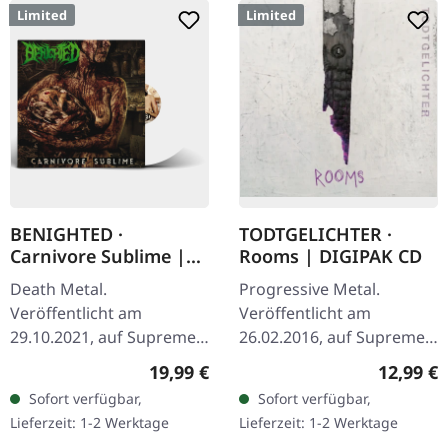
Limited
Limited
BENIGHTED ·
TODTGELICHTER ·
Carnivore Sublime |
Rooms | DIGIPAK CD
WHITE LP
Death Metal.
Progressive Metal.
Veröffentlicht am
Veröffentlicht am
29.10.2021, auf Supreme
26.02.2016, auf Supreme
Chaos Records. Weißes
Chaos Records. Limitierte
Regulärer Preis:
Reguläre
19,99 €
12,99 €
Vinyl. Neuauflage als
CD im DigiPak.
Sofort verfügbar,
Sofort verfügbar,
hochwertiges Vinyl mit
Hinreißender Avantgarde
Lieferzeit: 1-2 Werktage
Lieferzeit: 1-2 Werktage
Original Splatter…
Black Metal mit…