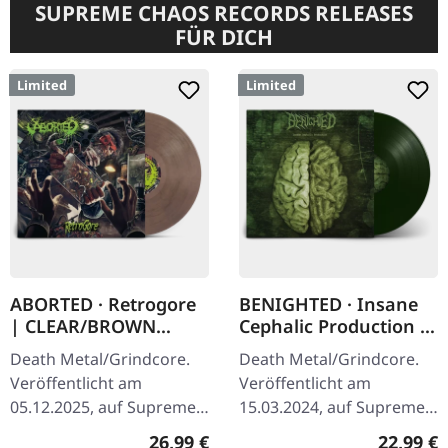
SUPREME CHAOS RECORDS RELEASES
FÜR DICH
Limited
Limited
ABORTED · Retrogore
BENIGHTED · Insane
| CLEAR/BROWN
Cephalic Production |
MARBLED LP
DARK GREEN LP
Death Metal/Grindcore.
Death Metal/Grindcore.
Veröffentlicht am
Veröffentlicht am
05.12.2025, auf Supreme
15.03.2024, auf Supreme
Chaos Records.
Chaos Records.
Regulärer Preis:
Reguläre
26,99 €
22,99 €