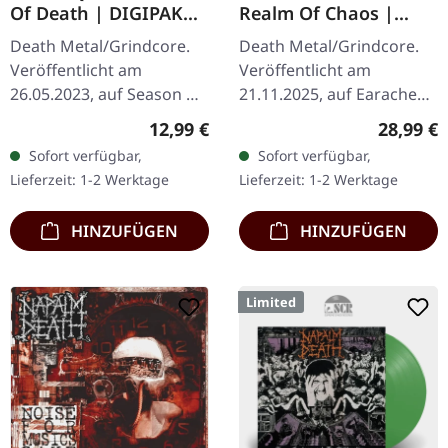
Of Death | DIGIPAK
Realm Of Chaos |
CD
WHITE LP
Death Metal/Grindcore.
Death Metal/Grindcore.
Veröffentlicht am
Veröffentlicht am
26.05.2023, auf Season Of
21.11.2025, auf Earache
Mist Underground
Records. Weißes Vinyl LP.
Regulärer Preis:
Reguläre
12,99 €
28,99 €
Activists. CD im DigiPak.
Plastic Head exklusive
Sofort verfügbar,
Sofort verfügbar,
"Festival Of Death" von
Ausgabe. Als Bolt Thrower
Lieferzeit: 1-2 Werktage
Lieferzeit: 1-2 Werktage
Brodequin ist…
1989…
HINZUFÜGEN
HINZUFÜGEN
Limited