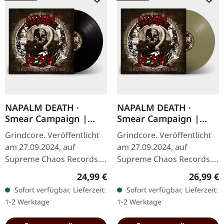
NAPALM DEATH ·
NAPALM DEATH ·
Smear Campaign |
Smear Campaign |
BLACK LP
GOLDEN LP
Grindcore. Veröffentlicht
Grindcore. Veröffentlicht
am 27.09.2024, auf
am 27.09.2024, auf
Supreme Chaos Records.
Supreme Chaos Records.
Black vinyl with insert and
Goldenes Vinyl mit Insert
Regulärer Preis:
Reguläre
24,99 €
26,99 €
heavy cover. · Neues
und schwerem Cover,
Sofort verfügbar, Lieferzeit:
Sofort verfügbar, Lieferzeit:
dynamisches Mastering
limitiert auf 200
1-2 Werktage
1-2 Werktage
von…
Exemplare. ·…