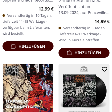
Grindcore/Death Metal.
Weißes tape mit
Veröffentlicht am
Regulärer Preis:
12,99 €
schwarzem Aufdruck und
13.09.2024, auf Peaceville
Versandfertig in 10 Tagen,
4-seitigem Booklet,
Records. CD im Jewelcase.
Reguläre
14,99 €
Lieferzeit 11-15 Werktage -
limitiert auf 100…
Napalm Death liefern mit
verfügbar beim Lieferanten,
Versandfertig in 5 Tagen,
"Order Of The Leech"
wird bestellt
Lieferzeit 6-12 Werktage -
einen…
Wird in Kürze eintreffen
HINZUFÜGEN
HINZUFÜGEN