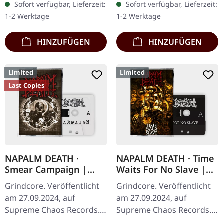
Sofort verfügbar, Lieferzeit:
Sofort verfügbar, Lieferzeit:
Cover, limitiert auf 300
Cover, limitiert auf 100…
1-2 Werktage
1-2 Werktage
Exemplare. ·…
HINZUFÜGEN
HINZUFÜGEN
Limited
Limited
Last Copies
NAPALM DEATH ·
NAPALM DEATH · Time
Smear Campaign |
Waits For No Slave |
WHITE TAPE
SMOKE TAPE
Grindcore. Veröffentlicht
Grindcore. Veröffentlicht
am 27.09.2024, auf
am 27.09.2024, auf
Supreme Chaos Records.
Supreme Chaos Records.
Weißes tape mit
Transparent/Schwarzes