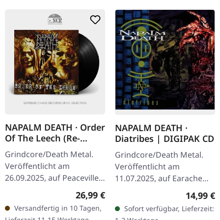
NAPALM DEATH · Order
NAPALM DEATH ·
Of The Leech (Re-
Diatribes | DIGIPAK CD
Release) | BLACK LP
Grindcore/Death Metal.
Grindcore/Death Metal.
Veröffentlicht am
Veröffentlicht am
26.09.2025, auf Peaceville
11.07.2025, auf Earache
Records. Schwarzes Vinyl
Records. CD im Digipak.
Regulärer Preis:
26,99 €
Reguläre
14,99 €
im Standard-Cover.
Mann, was für eine
Versandfertig in 10 Tagen,
Sofort verfügbar, Lieferzeit:
Napalm Death kehren mit
vernichtende Rückkehr
Lieferzeit 11-15 Werktage -