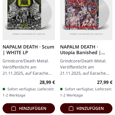
NAPALM DEATH · Scum
NAPALM DEATH ·
| WHITE LP
Utopia Banished |
WHITE LP
Grindcore/Death Metal.
Grindcore/Death Metal.
Veröffentlicht am
Veröffentlicht am
21.11.2025, auf Earache
21.11.2025, auf Earache
Records. Weißes Vinyl LP.
Records. Weißes Vinyl LP.
Regulärer Preis:
Reguläre
28,99 €
27,99 €
Plastic Head exklusive
Plastic Head Distribution
Sofort verfügbar, Lieferzeit:
Sofort verfügbar, Lieferzeit:
Edition. Heiliger Gral Zeit,
Exklusiv-Edition. 1992…
1-2 Werktage
1-2 Werktage
Leute!…
HINZUFÜGEN
HINZUFÜGEN