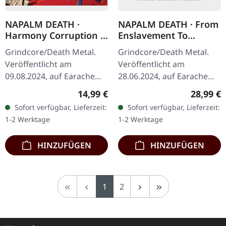
NAPALM DEATH ·
NAPALM DEATH · From
Harmony Corruption |
Enslavement To
DIGIPAK CD
Obliteration (FDR
Grindcore/Death Metal.
Grindcore/Death Metal.
Remaster) | BLACK LP
Veröffentlicht am
Veröffentlicht am
09.08.2024, auf Earache
28.06.2024, auf Earache
Records. CD im DigiPak.
Records. Schwarzes Vinyl.
Regulärer Preis:
Reguläre
14,99 €
28,99 €
Napalm Death's "Harmony
Full Dynamic Range
Sofort verfügbar, Lieferzeit:
Sofort verfügbar, Lieferzeit:
Corruption" markiert
Remaster. Napalm Deaths
1-2 Werktage
1-2 Werktage
eine…
zweites Album…
HINZUFÜGEN
HINZUFÜGEN
Seite
Seite
1
2