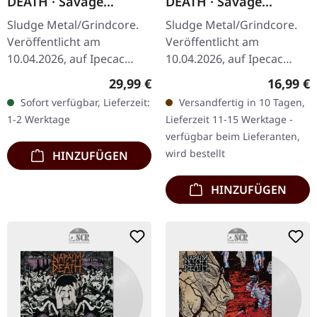
DEATH · Savage
DEATH · Savage
Imperial Death March
Imperial Death March
Sludge Metal/Grindcore.
Sludge Metal/Grindcore.
| BLACK LP
| DIGISLEEVE CD
Veröffentlicht am
Veröffentlicht am
10.04.2026, auf Ipecac
10.04.2026, auf Ipecac
Recordings. Schwarzes
Recordings. CD im
Regulärer Preis:
Reguläre
29,99 €
16,99 €
Vinyl im Standard-Cover
Digisleeve mit neuem
Sofort verfügbar, Lieferzeit:
Versandfertig in 10 Tagen,
mit neuem Artwork und 2
Artwork und 2 Bonus-
1-2 Werktage
Lieferzeit 11-15 Werktage -
Bonus-Tracks.…
Tracks. Zwei der…
verfügbar beim Lieferanten,
wird bestellt
HINZUFÜGEN
HINZUFÜGEN