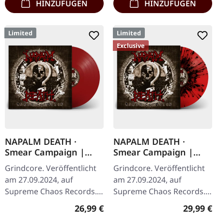
HINZUFÜGEN
HINZUFÜGEN
Limited
Limited
Exclusive
NAPALM DEATH ·
NAPALM DEATH ·
Smear Campaign |
Smear Campaign |
RUSTY RED LP
TRANSPARENT
Grindcore. Veröffentlicht
Grindcore. Veröffentlicht
RED/BLACK SPLATTER
am 27.09.2024, auf
am 27.09.2024, auf
LP
Supreme Chaos Records.
Supreme Chaos Records.
Dunkelrotes Vinyl mit
Exklusives Splatter-Vinyl
Regulärer Preis:
Reguläre
26,99 €
29,99 €
Insert und schwerem
mit Insert und schwerem