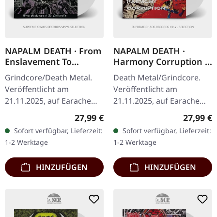
NAPALM DEATH · From
NAPALM DEATH ·
Enslavement To
Harmony Corruption |
Obliteration | WHITE
WHITE LP
Grindcore/Death Metal.
Death Metal/Grindcore.
LP
Veröffentlicht am
Veröffentlicht am
21.11.2025, auf Earache
21.11.2025, auf Earache
Records. Weißes Vinyl LP
Records. Weißes Vinyl LP
Regulärer Preis:
Reguläre
27,99 €
27,99 €
im Standard Cover. Plastic
in Standard-Cover. Plastic
Sofort verfügbar, Lieferzeit:
Sofort verfügbar, Lieferzeit:
Head Exklusiv-Edition. Das
Head Exklusiv-Edition.…
1-2 Werktage
1-2 Werktage
ist…
HINZUFÜGEN
HINZUFÜGEN