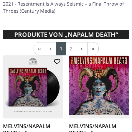
2021 - Resentment is Always Seismic – a Final Throw of
Throes (Century Media)
PRODUKTE VON „NAPALM DEATH“
Seite
Seite
1
2
MELVINS/NAPALM
MELVINS/NAPALM