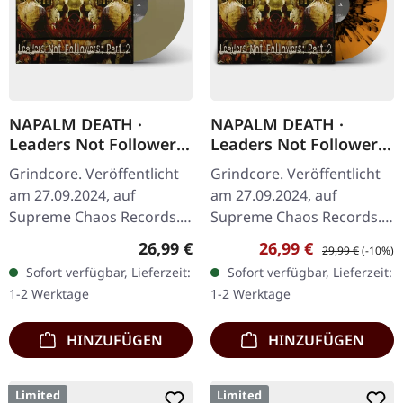
NAPALM DEATH ·
NAPALM DEATH ·
Leaders Not Followers:
Leaders Not Followers:
Part 2 | GOLDEN LP
Part 2 |
Grindcore. Veröffentlicht
Grindcore. Veröffentlicht
ORANGE/BLACK
am 27.09.2024, auf
am 27.09.2024, auf
SPLATTER LP
Supreme Chaos Records.
Supreme Chaos Records.
Goldenes Vinyl mit Insert
Exklusives Splatter-Vinyl
Regulärer Preis:
Verkaufspreis:
Regulärer Preis:
26,99 €
26,99 €
29,99 €
(-10%)
und schwerem Cover,
mit Insert und schwerem
Sofort verfügbar, Lieferzeit:
Sofort verfügbar, Lieferzeit:
limitiert auf 200
Cover, limitiert auf 100…
1-2 Werktage
1-2 Werktage
Exemplare. ·…
HINZUFÜGEN
HINZUFÜGEN
Limited
Limited