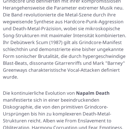
Grindcore und definierten mit ihrer kompromisslosen
Herangehensweise die Parameter extremer Musik neu.
Die Band revolutionierte die Metal-Szene durch ihre
wegweisende Synthese aus Hardcore-Punk-Aggression
und Death-Metal-Präzision, wobei sie mikroskopische
Song-Strukturen mit maximaler Intensität kombinierten.
Ihr Debütwerk
Scum
(1987) gilt als Grindcore-Manifest
schlechthin und demonstrierte eine bisher ungekannte
Form sonischer Brutalität, die durch hypergeschwindige
Blast-Beats, dissonante Gitarrenriffs und Mark "Barney"
Greenways charakteristische Vocal-Attacken definiert
wurde.
Die kontinuierliche Evolution von
Napalm Death
manifestierte sich in einer beeindruckenden
Diskographie, die von den primitiven Grindcore-
Ursprüngen bis hin zu komplexeren Death-Metal-
Strukturen reicht. Alben wie
From Enslavement to
Obliteration
,
Harmony Corruption
und
Fear, Emptiness,