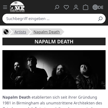
Du hast 0 Produkte auf
Warenkorb ent
DE
Artists
Napalm Death
NAPALM DEATH
Napalm Death
etablierten sich seit ihrer Gründung
1981 in Birmingham als unumstrittene Architekten des