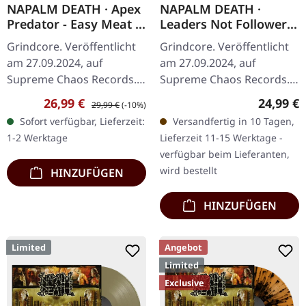
NAPALM DEATH · Apex
NAPALM DEATH ·
Predator - Easy Meat |
Leaders Not Followers:
WHITE RED BLACK
Part 2 | BLACK LP
Grindcore. Veröffentlicht
Grindcore. Veröffentlicht
SPLATTER LP
am 27.09.2024, auf
am 27.09.2024, auf
Supreme Chaos Records.
Supreme Chaos Records.
Exklusives Splatter-Vinyl
Schwarzes Vinyl mit Insert
Verkaufspreis:
Regulärer Preis:
Reguläre
26,99 €
24,99 €
29,99 €
(-10%)
mit 4-seitigem Booklet und
und schwerem Cover,
Sofort verfügbar, Lieferzeit:
Versandfertig in 10 Tagen,
zweiseitigem A2-Poster,…
limitiert auf 200
1-2 Werktage
Lieferzeit 11-15 Werktage -
Exemplare. ·…
verfügbar beim Lieferanten,
wird bestellt
HINZUFÜGEN
HINZUFÜGEN
Limited
Angebot
Limited
Exclusive