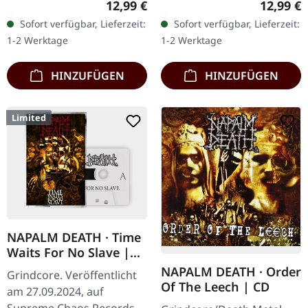
Regulärer Preis:
Reguläre
12,99 €
12,99 €
schwarzem Aufdruck und
Tape mit weißem Aufdruck
Sofort verfügbar, Lieferzeit:
Sofort verfügbar, Lieferzeit:
4-seitigem Booklet,
und 4-seitigem Booklet,
1-2 Werktage
1-2 Werktage
limitiert auf 100…
limitiert…
HINZUFÜGEN
HINZUFÜGEN
Limited
NAPALM DEATH · Time
Waits For No Slave |
WHITE TAPE
NAPALM DEATH · Order
Grindcore. Veröffentlicht
Of The Leech | CD
am 27.09.2024, auf
Supreme Chaos Records.