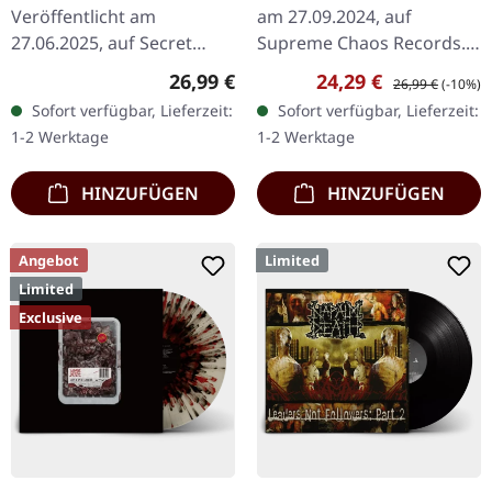
FLESH MARBLED LP
Veröffentlicht am
am 27.09.2024, auf
27.06.2025, auf Secret
Supreme Chaos Records.
Records. Gelbes Vinyl. Als
Transparent Vinyl,
Regulärer Preis:
Verkaufspreis:
Regulärer Preis:
26,99 €
24,29 €
26,99 €
(-10%)
Napalm Death im Jahr
marmoriert mit Rot und
Sofort verfügbar, Lieferzeit:
Sofort verfügbar, Lieferzeit:
2000 "Enemy Of The Music
Schwarz, mit 4-seitigem
1-2 Werktage
1-2 Werktage
Business"…
Booklet und…
HINZUFÜGEN
HINZUFÜGEN
Angebot
Limited
Limited
Exclusive