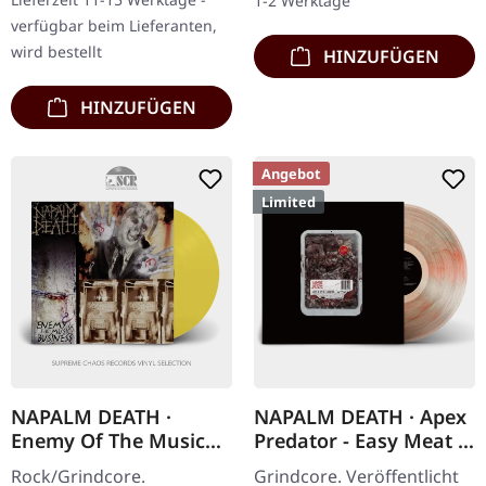
1-2 Werktage
„Order Of The…
zur Hochform das…
verfügbar beim Lieferanten,
wird bestellt
HINZUFÜGEN
HINZUFÜGEN
Angebot
Limited
NAPALM DEATH ·
NAPALM DEATH · Apex
Enemy Of The Music
Predator - Easy Meat |
Business | YELLOW LP
CLEAR RED BLACK
Rock/Grindcore.
Grindcore. Veröffentlicht