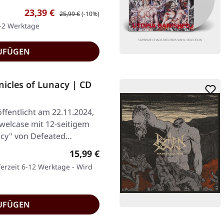
Verkaufspreis:
Regulärer Preis:
23,39 €
25,99 €
(-10%)
1-2 Werktage
UFÜGEN
icles of Lunacy | CD
ffentlicht am 22.11.2024,
ewelcase mit 12-seitigem
acy" von Defeated…
Regulärer Preis:
15,99 €
ferzeit 6-12 Werktage - Wird
UFÜGEN