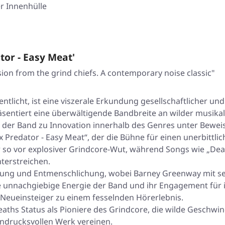
r Innenhülle
or - Easy Meat'
ion from the grind chiefs. A contemporary noise classic"
tlicht, ist eine viszerale Erkundung gesellschaftlicher und 
sentiert eine überwältigende Bandbreite an wilder musikali
it der Band zu Innovation innerhalb des Genres unter Beweis 
 Predator - Easy Meat“, der die Bühne für einen unerbittlic
r so vor explosiver Grindcore-Wut, während Songs wie „De
nterstreichen.
tung und Entmenschlichung, wobei Barney Greenway mit sei
e unnachgiebige Energie der Band und ihr Engagement für 
 Neueinsteiger zu einem fesselnden Hörerlebnis.
eaths Status als Pioniere des Grindcore, die wilde Geschwi
ndrucksvollen Werk vereinen.