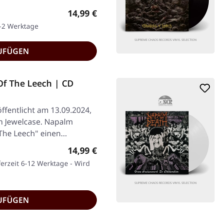
Regulärer Preis:
14,99 €
1-2 Werktage
UFÜGEN
f The Leech | CD
ffentlicht am 13.09.2024,
im Jewelcase. Napalm
 The Leech" einen…
Regulärer Preis:
14,99 €
ferzeit 6-12 Werktage - Wird
UFÜGEN