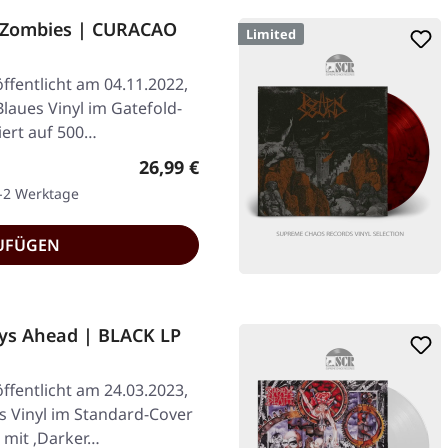
f Zombies | CURACAO
Limited
ffentlicht am 04.11.2022,
laues Vinyl im Gatefold-
iert auf 500…
Regulärer Preis:
26,99 €
1-2 Werktage
UFÜGEN
ys Ahead | BLACK LP
ffentlicht am 24.03.2023,
s Vinyl im Standard-Cover
n mit ‚Darker…