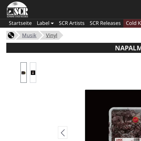
Startseite
Label
SCR Artists
SCR Releases
Cold K
Musik
Vinyl
NAPALM 