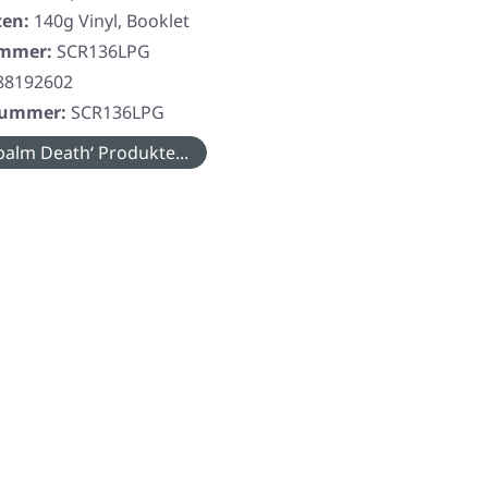
ten:
140g Vinyl, Booklet
ummer:
SCR136LPG
88192602
rnummer:
SCR136LPG
alm Death‘ Produkte...