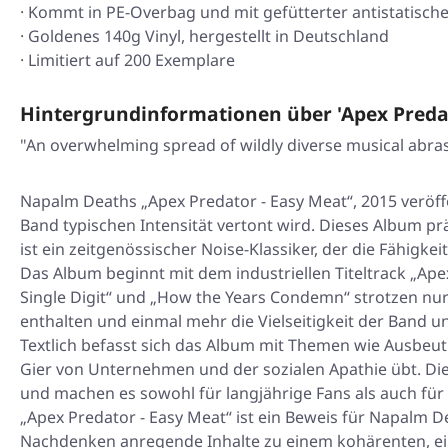
· Kommt in PE-Overbag und mit gefütterter antistatische
· Goldenes 140g Vinyl, hergestellt in Deutschland
· Limitiert auf 200 Exemplare
Hintergrundinformationen über 'Apex Predat
"An overwhelming spread of wildly diverse musical abras
Napalm Deaths „Apex Predator - Easy Meat“, 2015 veröffen
Band typischen Intensität vertont wird. Dieses Album prä
ist ein zeitgenössischer Noise-Klassiker, der die Fähigke
Das Album beginnt mit dem industriellen Titeltrack „Apex
Single Digit“ und „How the Years Condemn“ strotzen nu
enthalten und einmal mehr die Vielseitigkeit der Band u
Textlich befasst sich das Album mit Themen wie Ausbeu
Gier von Unternehmen und der sozialen Apathie übt. Di
und machen es sowohl für langjährige Fans als auch für
„Apex Predator - Easy Meat“ ist ein Beweis für Napalm D
Nachdenken anregende Inhalte zu einem kohärenten, ei