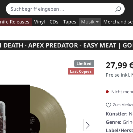
nife Releases
Vinyl
CDs
Tapes
Musik
Merchandise
DEATH · APEX PREDATOR - EASY MEAT | G
Regulärer Pr
27,99 
Limited
Last Copies
Preise inkl.
Nicht mehr
Zum Merkze
Künstler:
N
Genre:
Grin
Label/Herst