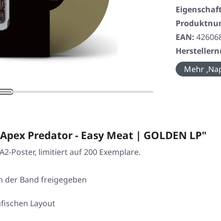
Eigenschaf
Produktn
EAN:
42606
Herstelle
Mehr ‚Nap
Apex Predator - Easy Meat | GOLDEN LP"
2-Poster, limitiert auf 200 Exemplare.
on der Band freigegeben
afischen Layout