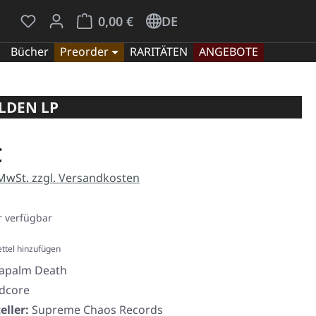
Du hast 0 Produkte auf dem Merkzettel
Warenkorb enthält 0 Positionen. Der Gesamt
0,00 €
DE
Bücher
Preorder
RARITÄTEN
ANGEBOTE
OLDEN LP
eis:
€
 MwSt. zzgl. Versandkosten
 verfügbar
ttel hinzufügen
apalm Death
dcore
eller:
Supreme Chaos Records