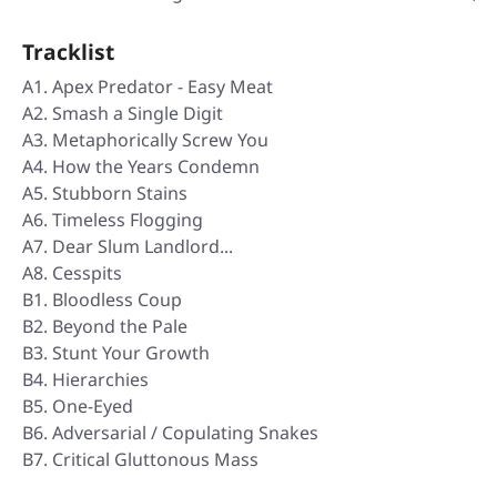
Tracklist
A1. Apex Predator - Easy Meat
A2. Smash a Single Digit
A3. Metaphorically Screw You
A4. How the Years Condemn
A5. Stubborn Stains
A6. Timeless Flogging
A7. Dear Slum Landlord...
A8. Cesspits
B1. Bloodless Coup
B2. Beyond the Pale
B3. Stunt Your Growth
B4. Hierarchies
B5. One-Eyed
B6. Adversarial / Copulating Snakes
B7. Critical Gluttonous Mass