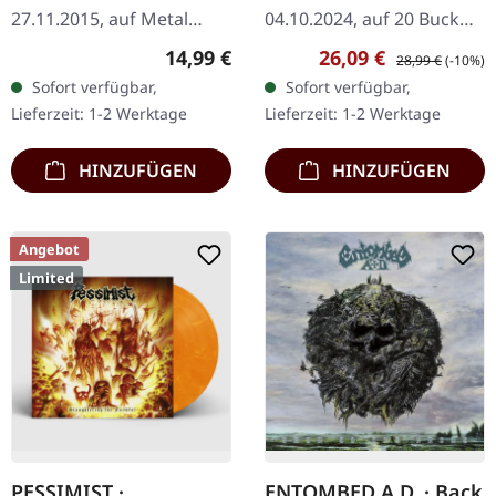
27.11.2015, auf Metal
04.10.2024, auf 20 Buck
Blade Records. Weiße 7"
Spin. Bone/Beer Vinyl. Das
Regulärer Preis:
Verkaufspreis:
Regulärer Preis:
14,99 €
26,09 €
28,99 €
(-10%)
EP. Limitiert auf 200
neueste Werk von Maul,
Sofort verfügbar,
Sofort verfügbar,
Exemplare. Die deutsche
"In the Jaws of
Lieferzeit: 1-2 Werktage
Lieferzeit: 1-2 Werktage
Black…
Bereavement", ist eine…
HINZUFÜGEN
HINZUFÜGEN
Angebot
Limited
PESSIMIST ·
ENTOMBED A.D. · Back