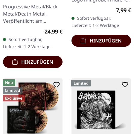
SPLATTER LP
Progressive Metal/Black
Artwork 100% Baumwolle
Regulär
7,99 €
Metal/Death Metal.
Sofort verfügbar,
Veröffentlicht am
Lieferzeit: 1-2 Werktage
08.12.2023, auf Supreme
Regulärer Preis:
24,99 €
Chaos Records. SCR
Sofort verfügbar,
HINZUFÜGEN
Exklusives Ultra
Lieferzeit: 1-2 Werktage
Clear/Silber/Gold/Schwar
z…
HINZUFÜGEN
Neu
Limited
Limited
Exclusive