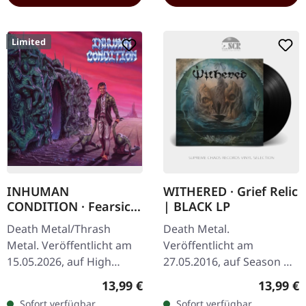
Limited
INHUMAN
WITHERED · Grief Relic
CONDITION · Fearsick
| BLACK LP
| SLIPCASE CD
Death Metal/Thrash
Death Metal.
Metal. Veröffentlicht am
Veröffentlicht am
15.05.2026, auf High
27.05.2016, auf Season Of
Roller Records. Slipcase
Mist Underground
Regulärer Preis:
Reguläre
13,99 €
13,99 €
CD im Standard-Cover.
Activists. Schwarzes Vinyl.
Sofort verfügbar,
Sofort verfügbar,