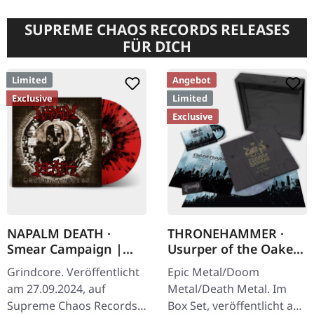
SUPREME CHAOS RECORDS RELEASES
FÜR DICH
Limited
Angebot
Exclusive
Limited
Exclusive
NAPALM DEATH ·
THRONEHAMMER ·
Smear Campaign |
Usurper of the Oaken
TRANSPARENT
Throne | WOODEN LP
Grindcore. Veröffentlicht
Epic Metal/Doom
RED/BLACK SPLATTER
BOX SET
am 27.09.2024, auf
Metal/Death Metal. Im
LP
Supreme Chaos Records.
Box Set, veröffentlicht am