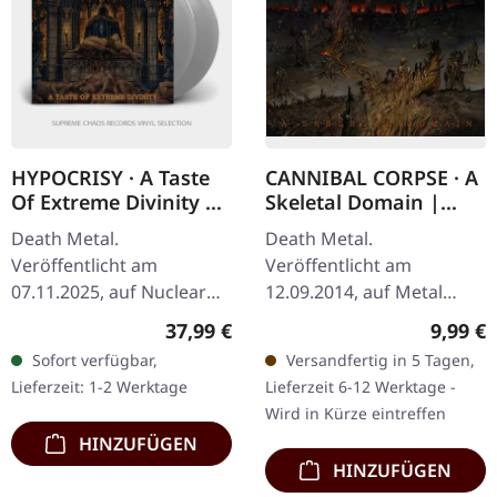
HYPOCRISY · A Taste
CANNIBAL CORPSE · A
Of Extreme Divinity |
Skeletal Domain |
SILVER 2LP
DIGIPAK CD
Death Metal.
Death Metal.
Veröffentlicht am
Veröffentlicht am
07.11.2025, auf Nuclear
12.09.2014, auf Metal
Blast Records. Silbernes
Blade Records.
Regulärer Preis:
Regulär
37,99 €
9,99 €
Doppel-Vinyl im Gatefold-
Erstauflage als DigiPak.
Sofort verfügbar,
Versandfertig in 5 Tagen,
Cover. Limitierte 180g
Cannibal Corpse kehren
Lieferzeit: 1-2 Werktage
Lieferzeit 6-12 Werktage -
Pressung. Hypocrisy…
mit vernichtender Wucht
Wird in Kürze eintreffen
zurück…
HINZUFÜGEN
HINZUFÜGEN