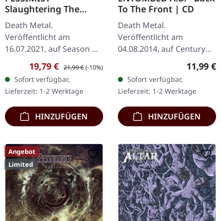
Slaughtering The
To The Front | CD
Faithful |
Death Metal.
Death Metal.
YELLOW/RED/ORANGE
Veröffentlicht am
Veröffentlicht am
LP
16.07.2021, auf Season Of
04.08.2014, auf Century
Mist. Gelb/rot/orange
Media Records. CD im
Verkaufspreis:
Regulärer Preis:
Reguläre
19,79 €
11,99 €
21,99 €
(-10%)
marmoriertes Vinyl.
Jewelcase. Als Entombed
Sofort verfügbar,
Sofort verfügbar,
Standard-Cover. Limited
A.D. 2014 "Back To The
Lieferzeit: 1-2 Werktage
Lieferzeit: 1-2 Werktage
auf 300
Front" entfesselten,…
handnummerierte…
HINZUFÜGEN
HINZUFÜGEN
Angebot
Limited