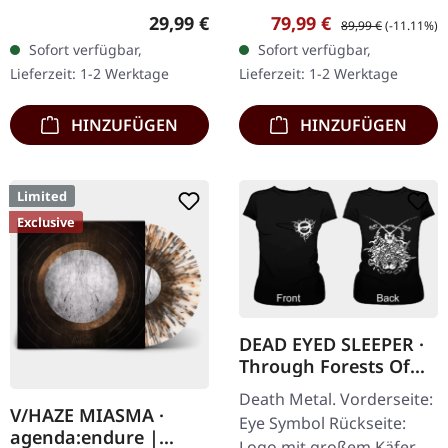
Exklusives Splatter-Vinyl
08.03.2024, auf Supreme
Regulärer Preis:
Verkaufspreis:
Regulärer Preis:
29,99 €
79,99 €
89,99 €
(-11.11%)
mit Insert und schwerem
Chaos Records. Ultra
Sofort verfügbar,
Sofort verfügbar,
Cover, limitiert auf 100…
schwere, handgearbeitete
Lieferzeit: 1-2 Werktage
Lieferzeit: 1-2 Werktage
Holzbox mit…
HINZUFÜGEN
HINZUFÜGEN
Limited
Exclusive
DEAD EYED SLEEPER ·
Through Forests Of
Nonentities Bug |
Death Metal. Vorderseite:
GIRLIE L
V/HAZE MIASMA ·
Eye Symbol Rückseite:
agenda:endure |
Logo mit großem Käfer-