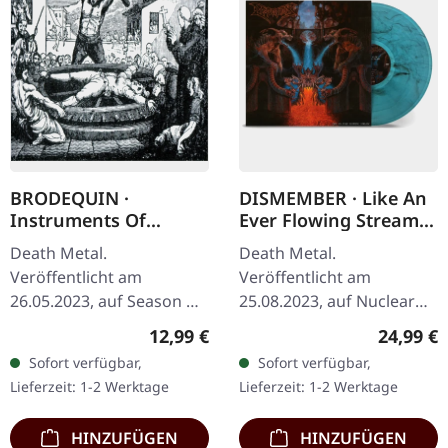
BRODEQUIN ·
DISMEMBER · Like An
Instruments Of
Ever Flowing Stream |
Torture | DIGIPAK CD
CYAN/BLACK
Death Metal.
Death Metal.
MARBLED LP
Veröffentlicht am
Veröffentlicht am
26.05.2023, auf Season Of
25.08.2023, auf Nuclear
Mist Underground
Blast Records. Cyan und
Regulärer Preis:
Reguläre
12,99 €
24,99 €
Activists. CD im Digipak.
schwarz marmoriertes
Sofort verfügbar,
Sofort verfügbar,
Brodequin kehren mit
transparentes Vinyl.
Lieferzeit: 1-2 Werktage
Lieferzeit: 1-2 Werktage
ihrem vernichtenden
Limitiert auf 500…
Opus…
HINZUFÜGEN
HINZUFÜGEN