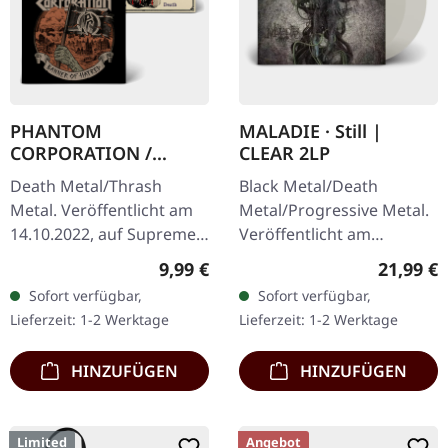
PHANTOM
MALADIE · Still |
CORPORATION /
CLEAR 2LP
HARROWED · Split |
Death Metal/Thrash
Black Metal/Death
DIGIPAK CD
Metal. Veröffentlicht am
Metal/Progressive Metal.
14.10.2022, auf Supreme
Veröffentlicht am
Chaos Records. Wende-
10.04.2015, auf Supreme
Regulärer Preis:
Reguläre
9,99 €
21,99 €
DigiPak mit je einer Band
Chaos Records.
Sofort verfügbar,
Sofort verfügbar,
auf einer Seite und 8-
Transparentes Doppel-
Lieferzeit: 1-2 Werktage
Lieferzeit: 1-2 Werktage
seitigem…
Vinyl im schweren…
HINZUFÜGEN
HINZUFÜGEN
Limited
Angebot