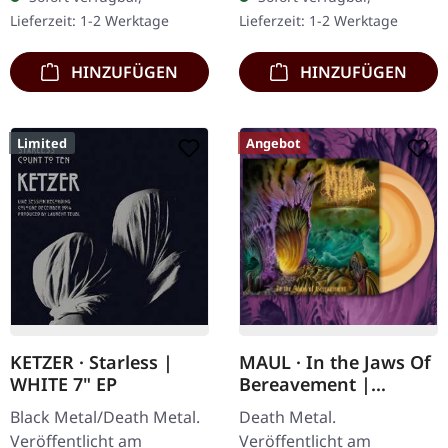
Limitiert auf 500
Withered liefern mit
Lieferzeit: 1-2 Werktage
Lieferzeit: 1-2 Werktage
handnummerierte…
"Grief Relic" ein…
HINZUFÜGEN
HINZUFÜGEN
Limited
Angebot
KETZER · Starless |
MAUL · In the Jaws Of
WHITE 7" EP
Bereavement |
BONE/BEER LP
Black Metal/Death Metal.
Death Metal.
Veröffentlicht am
Veröffentlicht am