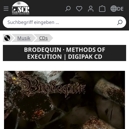
Du hast 0 Produkte auf
Warenkorb ent
DE
Musik
CDs
BRODEQUIN · METHODS OF
EXECUTION | DIGIPAK CD