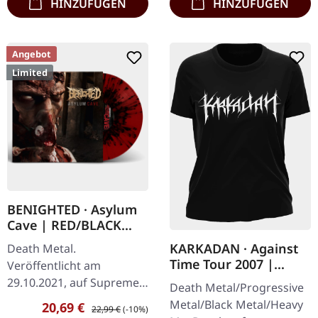
HINZUFÜGEN
HINZUFÜGEN
Angebot
Limited
BENIGHTED · Asylum
Cave | RED/BLACK
SPLATTER LP
KARKADAN · Against
Death Metal.
Time Tour 2007 |
Veröffentlicht am
GIRLIE
29.10.2021, auf Supreme
Death Metal/Progressive
Chaos Records.
Metal/Black Metal/Heavy
Verkaufspreis:
Regulärer Preis:
20,69 €
22,99 €
(-10%)
Transparent rotes Vinyl