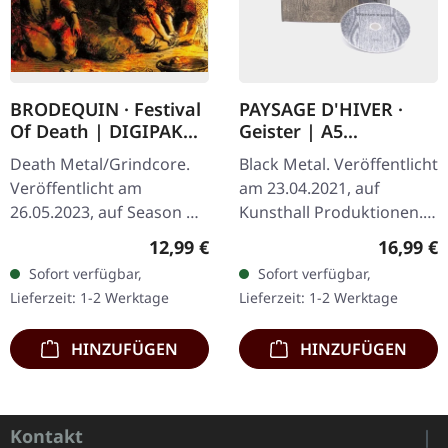
BRODEQUIN · Festival
PAYSAGE D'HIVER ·
Of Death | DIGIPAK
Geister | A5
CD
DIGIBOOK
Death Metal/Grindcore.
Black Metal. Veröffentlicht
Veröffentlicht am
am 23.04.2021, auf
26.05.2023, auf Season Of
Kunsthall Produktionen.
Mist Underground
Limitiertes A5-Digi im
Regulärer Preis:
Reguläre
12,99 €
16,99 €
Activists. CD im DigiPak.
schwarzen Umschlag. Das
Sofort verfügbar,
Sofort verfügbar,
"Festival Of Death" von
schweizer Black Metal…
Lieferzeit: 1-2 Werktage
Lieferzeit: 1-2 Werktage
Brodequin ist…
HINZUFÜGEN
HINZUFÜGEN
Kontakt