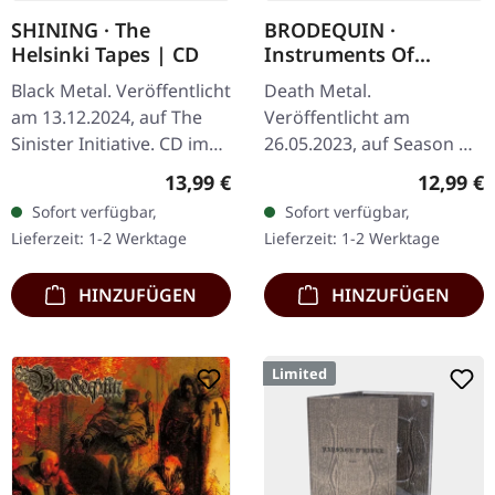
SHINING · The
BRODEQUIN ·
Helsinki Tapes | CD
Instruments Of
Torture | DIGIPAK CD
Black Metal. Veröffentlicht
Death Metal.
am 13.12.2024, auf The
Veröffentlicht am
Sinister Initiative. CD im
26.05.2023, auf Season Of
Jewelcase. Limitiert auf
Mist Underground
Regulärer Preis:
Reguläre
13,99 €
12,99 €
1000 Exemplare. Niklas
Activists. CD im Digipak.
Sofort verfügbar,
Sofort verfügbar,
Kvarforth hat bei…
Brodequin kehren mit
Lieferzeit: 1-2 Werktage
Lieferzeit: 1-2 Werktage
ihrem vernichtenden
Opus…
HINZUFÜGEN
HINZUFÜGEN
Limited