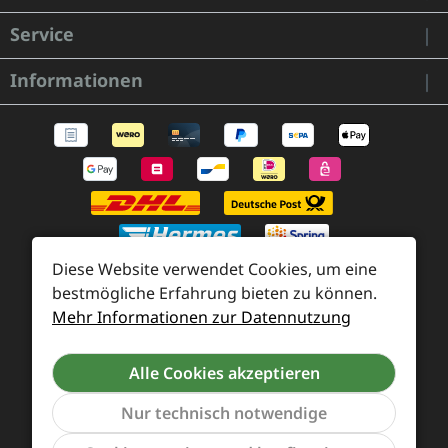
Service
Informationen
Diese Website verwendet Cookies, um eine
bestmögliche Erfahrung bieten zu können.
Mehr Informationen zur Datennutzung
Zahlung und Versand
Widerrufsrecht und Rücksendung
Kontakt
Alle Cookies akzeptieren
Händleranfragen
Cookie-Voreinstellungen
Nur technisch notwendige
Werkzeu