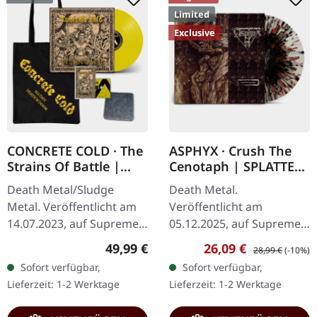
Limited
Exclusive
CONCRETE COLD · The
ASPHYX · Crush The
Strains Of Battle |
Cenotaph | SPLATTER
VINYL BUNDLE
LP
Death Metal/Sludge
Death Metal.
Metal. Veröffentlicht am
Veröffentlicht am
14.07.2023, auf Supreme
05.12.2025, auf Supreme
Chaos Records. SCR-
Chaos Records.
Regulärer Preis:
Verkaufspreis:
Regulärer Preis:
49,99 €
26,09 €
28,99 €
(-10%)
exklusives Bundle, 50
Knochenweißes Vinyl mit
Sofort verfügbar,
Sofort verfügbar,
Exemplare, bestehend
Braun, Rost-Rot, Schwarz
Lieferzeit: 1-2 Werktage
Lieferzeit: 1-2 Werktage
aus: · Gelbes Vinyl…
Splatter. Full Dynamic
Range…