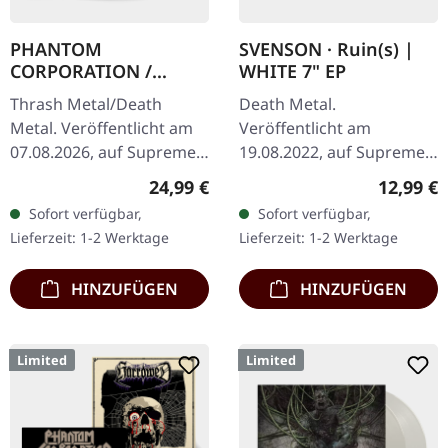
PHANTOM
SVENSON · Ruin(s) |
CORPORATION /
WHITE 7" EP
CATBREATH ·
Thrash Metal/Death
Death Metal.
Commando / Die By
Metal. Veröffentlicht am
Veröffentlicht am
The Claw |
07.08.2026, auf Supreme
19.08.2022, auf Supreme
ORANGE/BLACK/RED
Chaos Records. Oranges
Chaos Records. Weiße 7"-
SPLATTER LP
Regulärer Preis:
Reguläre
24,99 €
12,99 €
Vinyl mit schwarzen und
Vinyl-Single mit Memorial-
Sofort verfügbar,
Sofort verfügbar,
roten Splattern im
Etching auf der B-Seite,
Lieferzeit: 1-2 Werktage
Lieferzeit: 1-2 Werktage
schweren…
limitiert auf 200…
HINZUFÜGEN
HINZUFÜGEN
Limited
Limited