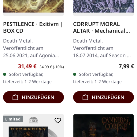
PESTILENCE · Exitivm |
CORRUPT MORAL
BOX CD
ALTAR · Mechanical
Tides | CD
Death Metal.
Death Metal.
Veröffentlicht am
Veröffentlicht am
25.06.2021, auf Agonia
18.07.2014, auf Season Of
Records. Limitierte Clam-
Mist. CD im Jewelcase.
Verkaufspreis:
Regulärer Preis:
Regulär
31,49 €
7,99 €
34,99 €
(-10%)
Shell Box inkl. CD
Corrupt Moral Altar
Sofort verfügbar,
Sofort verfügbar,
(Jewelcase), Patch zum
liefern mit „Mechanical
Lieferzeit: 1-2 Werktage
Lieferzeit: 1-2 Werktage
Aufbügeln und Flagge…
Tides" eine
vernichtende…
HINZUFÜGEN
HINZUFÜGEN
Limited