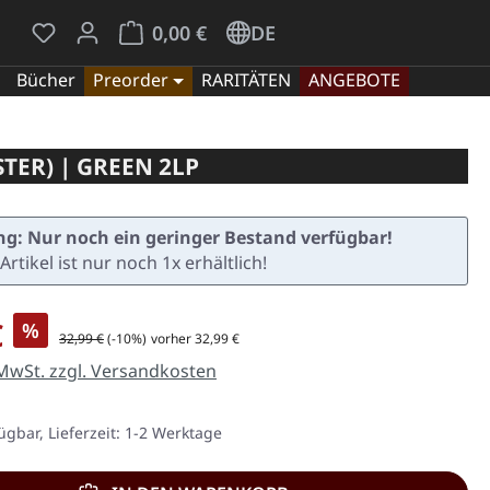
Du hast 0 Produkte auf dem Merkzettel
Warenkorb enthält 0 Positionen. Der Gesamt
0,00 €
DE
Bücher
Preorder
RARITÄTEN
ANGEBOTE
TER) | GREEN 2LP
g: Nur noch ein geringer Bestand verfügbar!
Artikel ist nur noch 1x erhältlich!
is:
€
%
Regulärer Preis:
32,99 €
(-10%)
vorher 32,99 €
 MwSt. zzgl. Versandkosten
ügbar, Lieferzeit: 1-2 Werktage