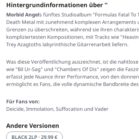
Hintergrundinformationen über ''
Morbid Angel
s fünftes Studioalbum
"Formulas Fatal To 
Death Metal mit zunehmend komplexen Arrangements un
Grenzen zu überschreiten, während sie ihren charakteris
kompliziertesten Kompositionen, mit Tracks wie
"Heavin
Trey Azagtoths labyrinthische Gitarrenarbeit liefern.
Was diese Veröffentlichung auszeichnet, ist die nahtlose 
wie
"Bil Ur-Sag"
und
"Chambers Of Dis"
zeigen die Faszi
erfasst jede Nuance ihrer Performance, von den donner
ermöglicht es Fans, die volle dynamische Bandbreite des
Für Fans von:
Deicide, Immolation, Suffocation und Vader
Andere Versionen
BLACK 2LP · 29,99 €