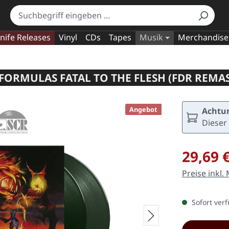
nife Releases
Vinyl
CDs
Tapes
Musik
Merchandise
FORMULAS FATAL TO THE FLESH (FDR REMAS
Angebot
Achtun
Dieser 
Verkaufspre
29,69 
Preise inkl.
Sofort verf