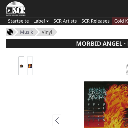
Startseite
Label
SCR Artists
SCR Releases
Cold K
Musik
Vinyl
MORBID ANGEL · 