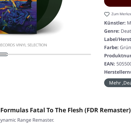
Zum Merkze
Künstler:
M
Genre:
Deat
Label/Herst
Farbe:
Grü
Produktn
EAN:
50550
Herstelle
Mehr ‚Dea
ormulas Fatal To The Flesh (FDR Remaster)
 Dynamic Range Remaster.