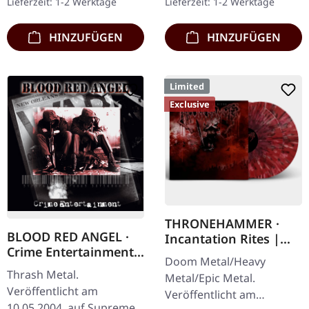
Lieferzeit: 1-2 Werktage
Lieferzeit: 1-2 Werktage
Booklet.…
Clear/Grün/Schwarz
marmoriertes'…
HINZUFÜGEN
HINZUFÜGEN
Limited
Exclusive
THRONEHAMMER ·
BLOOD RED ANGEL ·
Incantation Rites |
Crime Entertainment |
SPLATTER 2LP
Doom Metal/Heavy
CD
Thrash Metal.
Metal/Epic Metal.
Veröffentlicht am
Veröffentlicht am
10.05.2004, auf Supreme