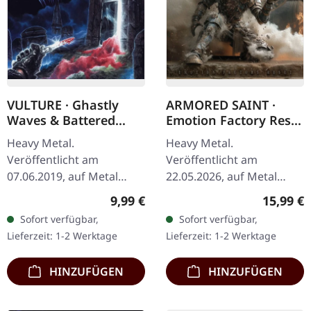
VULTURE · Ghastly
ARMORED SAINT ·
Waves & Battered
Emotion Factory Reset
Graves | DIGIPACK CD
| DIGIPAK CD
Heavy Metal.
Heavy Metal.
Veröffentlicht am
Veröffentlicht am
07.06.2019, auf Metal
22.05.2026, auf Metal
Blade Records. Digipack-
Blade Records. Limitierte
Regulärer Preis:
Reguläre
9,99 €
15,99 €
CD mit Bonustrack und
Digipak-Ausgabe mit 20-
Sofort verfügbar,
Sofort verfügbar,
Vulture-Aufnäher,
seitigem Booklet. Enthält
Lieferzeit: 1-2 Werktage
Lieferzeit: 1-2 Werktage
Limitierte Auflage.
1 Bonus-Track.…
"Ghastly…
HINZUFÜGEN
HINZUFÜGEN