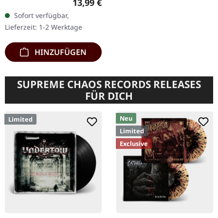
Regulärer Preis:
13,99 €
Sofort verfügbar,
Lieferzeit: 1-2 Werktage
HINZUFÜGEN
SUPREME CHAOS RECORDS RELEASES
FÜR DICH
Neu
Limited
Limited
Exclusive