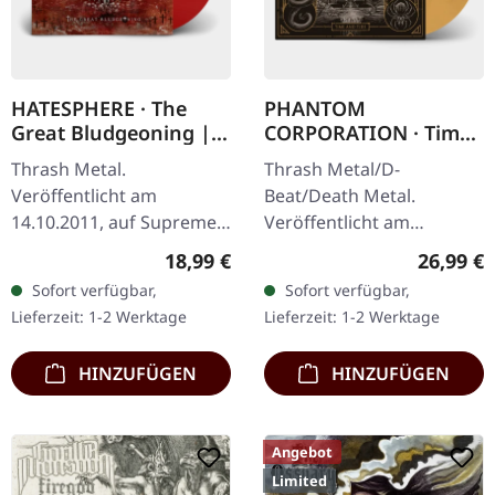
HATESPHERE · The
PHANTOM
Great Bludgeoning |
CORPORATION · Time
TRANSPARENT RED LP
And Tide | ORANGE
Thrash Metal.
Thrash Metal/D-
MARBLED LP
Veröffentlicht am
Beat/Death Metal.
14.10.2011, auf Supreme
Veröffentlicht am
Chaos Records.
12.12.2025, auf Supreme
Regulärer Preis:
Reguläre
18,99 €
26,99 €
Transparent rotes Vinyl
Chaos Records. Orange
Sofort verfügbar,
Sofort verfügbar,
im Gatefold-Cover,
marmoriertes Vinyl mit
Lieferzeit: 1-2 Werktage
Lieferzeit: 1-2 Werktage
nummeriert, limitiert auf
Insert. Limitiert auf 150…
400…
HINZUFÜGEN
HINZUFÜGEN
Angebot
Limited