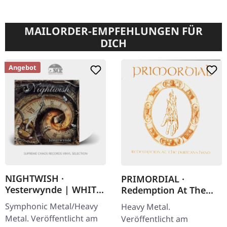
MAILORDER-EMPFEHLUNGEN FÜR
DICH
Angebot
NIGHTWISH ·
PRIMORDIAL ·
Yesterwynde | WHITE
Redemption At The
2LP
Puritan's Hand | CD
Symphonic Metal/Heavy
Heavy Metal.
Metal. Veröffentlicht am
Veröffentlicht am