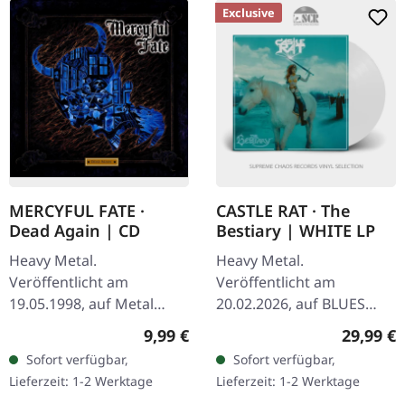
Exclusive
MERCYFUL FATE ·
CASTLE RAT · The
Dead Again | CD
Bestiary | WHITE LP
Heavy Metal.
Heavy Metal.
Veröffentlicht am
Veröffentlicht am
19.05.1998, auf Metal
20.02.2026, auf BLUES
Blade Records. CD im
Funeral. Weißes Vinyl im
Regulärer Preis:
Reguläre
9,99 €
29,99 €
Standard-Jewelcase.
Standard-Cover mit
Sofort verfügbar,
Sofort verfügbar,
Mercyful Fate kehren mit
gedrucktem Insert.
Lieferzeit: 1-2 Werktage
Lieferzeit: 1-2 Werktage
„Dead Again" zurück
Exklusive Plastic Head