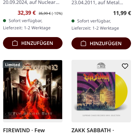
20.09.2024, auf Nuclear
23.04.2011, auf Metal
Blast Records. Weißes
Blade Records. CD im
Verkaufspreis:
Regulärer Preis:
Reguläre
32,39 €
11,99 €
35,99 €
(-10%)
Doppel-Vinyl im Gatefold-
Standard-Jewelcase.
Sofort verfügbar,
Sofort verfügbar,
Cover. Nightwish kehren
Primordial liefern mit
Lieferzeit: 1-2 Werktage
Lieferzeit: 1-2 Werktage
mit…
„Redemption At The
Puritan's…
HINZUFÜGEN
HINZUFÜGEN
Limited
FIREWIND · Few
ZAKK SABBATH ·