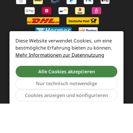
Diese Website verwendet Cookies, um eine
bestmögliche Erfahrung bieten zu können.
Mehr Informationen zur Datennutzung
Zahlung und Versand
Widerrufsrecht und Rücksendung
Kontakt
Alle Cookies akzeptieren
Händleranfragen
Cookie-Voreinstellungen
Nur technisch notwendige
Werkzeu
Cookies anzeigen und konfigurieren
Alle Preise inkl. gesetzl. Mehrwertsteuer zzgl.
Versandkosten
und ggf. Nachnahmegebühren, wenn
nicht anders angegeben.
Vertrag widerrufen