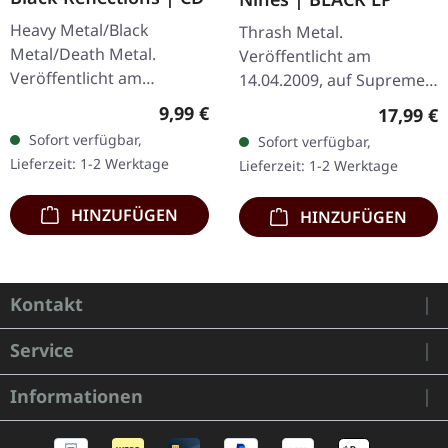
Heavy Metal/Black
Thrash Metal.
Metal/Death Metal.
Veröffentlicht am
Veröffentlicht am
14.04.2009, auf Supreme
19.01.2002, auf Supreme
Chaos Records. Das neue,
Regulärer Preis:
9,99 €
Reguläre
17,99 €
Chaos Records. CD im
intensive und kraftvolle
Sofort verfügbar,
Sofort verfügbar,
Jewelcase. Neuauflage mit
Album der dänischen
Lieferzeit: 1-2 Werktage
Lieferzeit: 1-2 Werktage
neuem Artwork,…
Thrash Metal Könige ist…
HINZUFÜGEN
HINZUFÜGEN
Kontakt
Service
Informationen