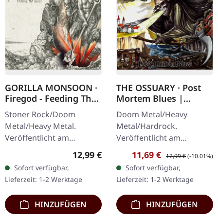
GORILLA MONSOON ·
THE OSSUARY · Post
Firegod - Feeding The
Mortem Blues |
Beast | CD
DIGIPAK CD
Stoner Rock/Doom
Doom Metal/Heavy
Metal/Heavy Metal.
Metal/Hardrock.
Veröffentlicht am
Veröffentlicht am
11.05.2018, auf Supreme
17.02.2017, auf Supreme
Regulärer Preis:
Verkaufspreis:
Regulärer Preis:
12,99 €
11,69 €
12,99 €
(-10.01%)
Chaos Records. CD im
Chaos Records. Limitierte
Sofort verfügbar,
Sofort verfügbar,
Jewelcase mit 8-seitigem
Erstauflage als Digipak.
Lieferzeit: 1-2 Werktage
Lieferzeit: 1-2 Werktage
Booklet. Das dritte
Debüt-Album der…
Album…
HINZUFÜGEN
HINZUFÜGEN