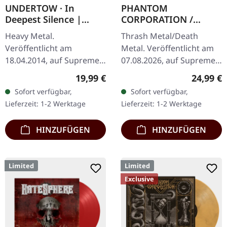
UNDERTOW · In
PHANTOM
Deepest Silence |
CORPORATION /
BLACK LP
CATBREATH ·
Heavy Metal.
Thrash Metal/Death
Commando / Die By
Veröffentlicht am
Metal. Veröffentlicht am
The Claw |
18.04.2014, auf Supreme
07.08.2026, auf Supreme
ORANGE/BLACK/RED
Chaos Records.
Chaos Records. Oranges
SPLATTER LP
Regulärer Preis:
Reguläre
19,99 €
24,99 €
Schwarzes Vinyl im
Vinyl mit schwarzen und
Sofort verfügbar,
Sofort verfügbar,
Gatefold-Cover. Limitiert
roten Splattern im
Lieferzeit: 1-2 Werktage
Lieferzeit: 1-2 Werktage
auf 200 Exemplare. · 180g
schweren…
Vinyl…
HINZUFÜGEN
HINZUFÜGEN
Limited
Limited
Exclusive