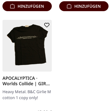
und…
Auflage.…
HINZUFÜGEN
HINZUFÜGEN
APOCALYPTICA ·
Worlds Collide | GIRL-
M
Heavy Metal. B&C Girlie M
cotton 1 copy only!