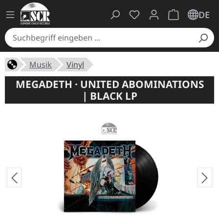
Du hast 0 Produkte auf
Warenkorb ent
DE
Musik
Vinyl
MEGADETH · UNITED ABOMINATIONS
| BLACK LP