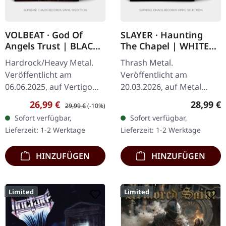
VOLBEAT · God Of
SLAYER · Haunting
Angels Trust | BLACK
The Chapel | WHITE
LP
LP
Hardrock/Heavy Metal.
Thrash Metal.
Veröffentlicht am
Veröffentlicht am
06.06.2025, auf Vertigo
20.03.2026, auf Metal
Records. Schwarzes Vinyl.
Blade Records. Weißes
Verkaufspreis:
Regulärer Preis:
Reguläre
26,99 €
28,99 €
29,99 €
(-10%)
Die dänischen Rock-
Vinyl im Standard-Cover
Sofort verfügbar,
Sofort verfügbar,
Giganten VOLBEAT -
mit Poster. Plastic Head
Lieferzeit: 1-2 Werktage
Lieferzeit: 1-2 Werktage
Michael Poulsen…
exklusives weißes Vinyl,…
HINZUFÜGEN
HINZUFÜGEN
Limited
Limited