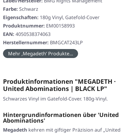
Label/Hersteller:
BMG Rights Management
Farbe:
Schwarz
Eigenschaften:
180g Vinyl, Gatefold-Cover
Produktnummer:
EM00158993
EAN:
4050538374063
Herstellernummer:
BMGCAT243LP
Mehr ‚Megadeth‘ Produkte...
Produktinformationen "MEGADETH ·
United Abominations | BLACK LP"
Schwarzes Vinyl im Gatefold-Cover. 180g-Vinyl.
Hintergrundinformationen über 'United
Abominations'
Megadeth
kehren mit giftiger Präzision auf „United