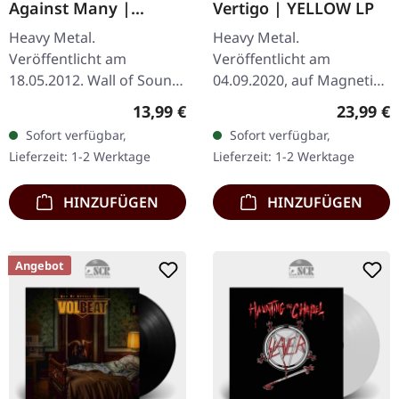
Against Many |
Vertigo | YELLOW LP
DIGIPAK CD
Heavy Metal.
Heavy Metal.
Veröffentlicht am
Veröffentlicht am
18.05.2012. Wall of Sound
04.09.2020, auf Magnetic
Losing My Mind Few
Eye Records. Gelbes Vinyl
Regulärer Preis:
Reguläre
13,99 €
23,99 €
Against Many The
im Gatefold-Cover. Mit
Sofort verfügbar,
Sofort verfügbar,
Undying Fire Another
Zakk Sabbath zollen
Lieferzeit: 1-2 Werktage
Lieferzeit: 1-2 Werktage
Dimension Glorious Edge
Gitarrist und Sänger…
of a Dream…
HINZUFÜGEN
HINZUFÜGEN
Angebot