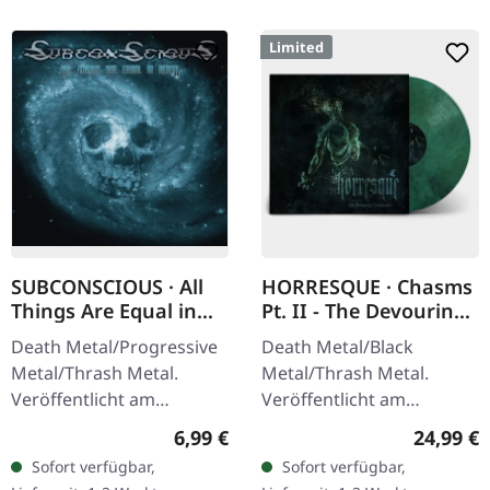
Limited
SUBCONSCIOUS · All
HORRESQUE · Chasms
Things Are Equal in
Pt. II - The Devouring
Death | CD
Exorbitance |
Death Metal/Progressive
Death Metal/Black
MARBLED LP
Metal/Thrash Metal.
Metal/Thrash Metal.
Veröffentlicht am
Veröffentlicht am
08.08.2008, auf Supreme
22.03.2024, auf Supreme
Regulärer Preis:
Reguläre
6,99 €
24,99 €
Chaos Records. CD im
Chaos Records. Exklusives
Sofort verfügbar,
Sofort verfügbar,
Jewelcase mit 8-seitigem
'Malstrom