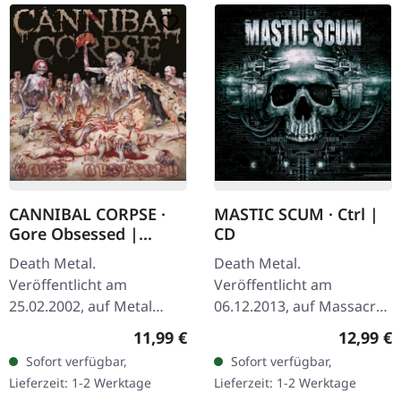
CANNIBAL CORPSE ·
MASTIC SCUM · Ctrl |
Gore Obsessed |
CD
UNCENSORED
Death Metal.
Death Metal.
JEWELCASE CD
Veröffentlicht am
Veröffentlicht am
25.02.2002, auf Metal
06.12.2013, auf Massacre
Blade Records. CD im
Records. CD im Jewelcase.
Regulärer Preis:
Reguläre
11,99 €
12,99 €
Jewelcase. Reissue.
Die österreichischen
Sofort verfügbar,
Sofort verfügbar,
Uncesored Cover.
Death Metal-Veteranen
Lieferzeit: 1-2 Werktage
Lieferzeit: 1-2 Werktage
Cannibal Corpse liefern
Mastic Scum liefern mit…