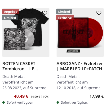
Angebot
Limited
Limited
Exclusive
ROTTEN CASKET ·
ARROGANZ · Erzketzer
Zombicron | LP
| MARBLED LP+PATCH
BUNDLE
Death Metal.
Death Metal.
Veröffentlicht am
Veröffentlicht am
25.08.2023, auf Supreme
12.10.2018, auf Supreme
Chaos Records.
Chaos Records.
Verkaufspreis:
Regulärer Preis:
Reguläre
40,49 €
17,99 €
44,99 €
(-10%)
EXKLUSIVES PREORDER
Transparent rot mit
Sofort verfügbar,
Sofort verfügbar,
BUDNLE! Die ersten 50
schwarz marmoriert und