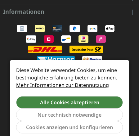
Informationen
Diese Website verwendet Cookies, um eine
bestmögliche Erfahrung bieten zu können.
Mehr Informationen zur Datennutzung
Zahlung und Versand
Widerrufsrecht und Rücksendung
Kontakt
Alle Cookies akzeptieren
Händleranfragen
Cookie-Voreinstellungen
Nur technisch notwendige
Werkzeu
Cookies anzeigen und konfigurieren
Alle Preise inkl. gesetzl. Mehrwertsteuer zzgl.
Versandkosten
und ggf. Nachnahmegebühren, wenn