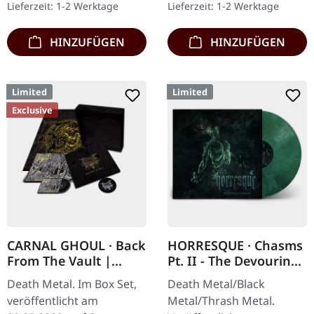
Lieferzeit: 1-2 Werktage
Lieferzeit: 1-2 Werktage
nummerierten Exemplare
Erzketzer Patch, limitiert
kommen mit…
auf 100…
HINZUFÜGEN
HINZUFÜGEN
Limited
Limited
Exclusive
CARNAL GHOUL · Back
HORRESQUE · Chasms
From The Vault |
Pt. II - The Devouring
WOODEN BOX SET
Exorbitance |
Death Metal. Im Box Set,
Death Metal/Black
MARBLED LP
veröffentlicht am
Metal/Thrash Metal.