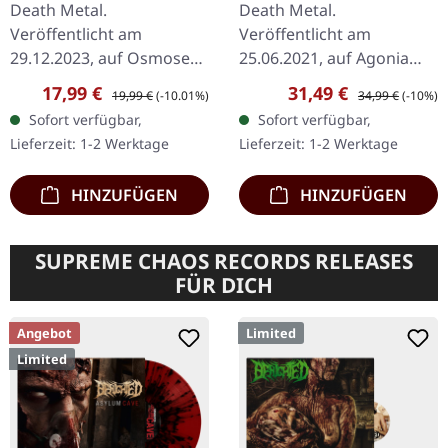
Death Metal.
Death Metal.
Veröffentlicht am
Veröffentlicht am
29.12.2023, auf Osmose
25.06.2021, auf Agonia
Productions. Schwarzes
Records. Limitierte Clam-
Verkaufspreis:
Regulärer Preis:
Verkaufspreis:
Regulärer Preis:
17,99 €
31,49 €
19,99 €
(-10.01%)
34,99 €
(-10%)
Vinyl im Gatefold-Cover.
Shell Box inkl. CD
Sofort verfügbar,
Sofort verfügbar,
Die französischen Death
(Jewelcase), Patch zum
Lieferzeit: 1-2 Werktage
Lieferzeit: 1-2 Werktage
Metal-Berserker…
Aufbügeln und Flagge…
HINZUFÜGEN
HINZUFÜGEN
SUPREME CHAOS RECORDS RELEASES
FÜR DICH
Angebot
Limited
Limited