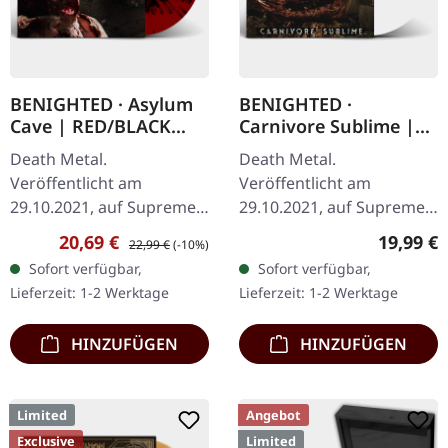
BENIGHTED · Asylum
BENIGHTED ·
Cave | RED/BLACK
Carnivore Sublime |
SPLATTER LP
WHITE LP
Death Metal.
Death Metal.
Veröffentlicht am
Veröffentlicht am
29.10.2021, auf Supreme
29.10.2021, auf Supreme
Chaos Records.
Chaos Records. Weißes
Verkaufspreis:
Regulärer Preis:
Reguläre
20,69 €
19,99 €
22,99 €
(-10%)
Transparent rotes Vinyl
Vinyl. Neuauflage als
Sofort verfügbar,
Sofort verfügbar,
mit schwarzen Splattern
hochwertiges Vinyl mit
Lieferzeit: 1-2 Werktage
Lieferzeit: 1-2 Werktage
und Insert. Limitiert auf
Original Splatter…
200…
HINZUFÜGEN
HINZUFÜGEN
Limited
Angebot
Exclusive
Limited