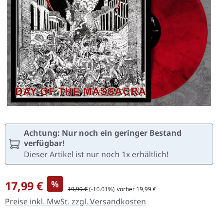
Achtung: Nur noch ein geringer Bestand
verfügbar!
Dieser Artikel ist nur noch 1x erhältlich!
Verkaufspreis:
17,99 €
%
Regulärer Preis:
19,99 €
(-10.01%)
vorher 19,99 €
Preise inkl. MwSt. zzgl. Versandkosten