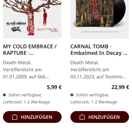
MY COLD EMBRACE /
CARNAL TOMB ·
RAPTURE ·
Embalmed In Decay |
Schnittmenge Split |
BLACK LP
Death Metal.
Death Metal.
CD
Veröffentlicht am
Veröffentlicht am
01.01.2009, auf 666
03.11.2023, auf Testimony
Records. Rapture Evil
Records. Schwarzes Vinyl
Regulärer Preis:
Reguläre
5,99 €
22,99 €
Shade Of Paradise 5:14
mit Insert. Berlins Carnal
Sofort verfügbar,
Sofort verfügbar,
My Cold Embrace
Tomb haben mit
Lieferzeit: 1-2 Werktage
Lieferzeit: 1-2 Werktage
Radiating Restlessness
„Embalmed in Decay"
2:48 Rapture…
etwas…
HINZUFÜGEN
HINZUFÜGEN