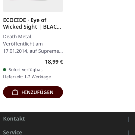
ECOCIDE · Eye of
Wicked Sight | BLACK
LP
Death Metal.
Veröffentlicht am
17.01.2014, auf Supreme
Chaos Records.
Regulärer Preis:
18,99 €
Schwarzes Vinyl, ltd. 200
Sofort verfügbar,
180g schwarzes Vinyl
Lieferzeit: 1-2 Werktage
Schweres Cover (350g)
mit mattem…
HINZUFÜGEN
Kontakt
Service