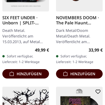
SIX FEET UNDER ·
NOVEMBERS DOOM ·
Unborn | SPLIT-
The Pale Haunt
COLOUR LP
Departure | ARTBOOK
Death Metal.
Dark Metal/Doom
2CD
Veröffentlicht am
Metal/Death Metal.
15.03.2013, auf Metal
Veröffentlicht am
Blade Records. Split
19.09.2025, auf Prophecy
Regulärer Preis:
Reguläre
49,99 €
33,99 €
coloured dusk blue / red
Productions. Neuauflage
Sofort verfügbar,
Sofort verfügbar,
Vinyl im Gatefold..
zum 20-jährigen Jubiläum.
Lieferzeit: 1-2 Werktage
Lieferzeit: 1-2 Werktage
Limitiert auf 300
Zwei CDs mit viel…
Exemplare.…
HINZUFÜGEN
HINZUFÜGEN