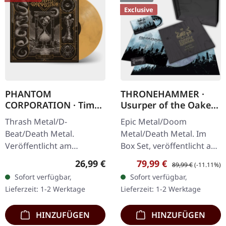
Exclusive
PHANTOM
THRONEHAMMER ·
CORPORATION · Time
Usurper of the Oaken
And Tide | ORANGE
Throne | WOODEN LP
Thrash Metal/D-
Epic Metal/Doom
MARBLED LP
BOX SET
Beat/Death Metal.
Metal/Death Metal. Im
Veröffentlicht am
Box Set, veröffentlicht am
12.12.2025, auf Supreme
08.03.2024, auf Supreme
Regulärer Preis:
Verkaufspreis:
Regulärer Preis:
26,99 €
79,99 €
89,99 €
(-11.11%)
Chaos Records. Orange
Chaos Records. Ultra
Sofort verfügbar,
Sofort verfügbar,
marmoriertes Vinyl mit
schwere, handgearbeitete
Lieferzeit: 1-2 Werktage
Lieferzeit: 1-2 Werktage
Insert. Limitiert auf 150…
Holzbox mit…
HINZUFÜGEN
HINZUFÜGEN