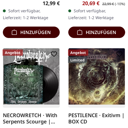
Records. Orangefarbene
Blast Records. Schwarzes
Regulärer Preis:
Verkaufspreis:
Regulärer Preis:
12,99 €
20,69 €
22,99 €
(-10%)
Musik-Kassette.
Vinyl im Gatefold-Cover.
Sofort verfügbar,
Sofort verfügbar,
Pathology kehren mit
Die polnischen Death
Lieferzeit: 1-2 Werktage
Lieferzeit: 1-2 Werktage
ihrem neuesten
Metal-Veteranen…
vernichtenden Werk…
HINZUFÜGEN
HINZUFÜGEN
Angebot
Angebot
Limited
NECROWRETCH · With
PESTILENCE · Exitivm |
Serpents Scourge |
BOX CD
BLACK LP