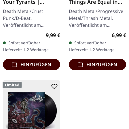
Your Tyrants |
Things Are Equal in
SPLATTER 7" EP
Death | CD
Death Metal/Crust
Death Metal/Progressive
Punk/D-Beat.
Metal/Thrash Metal.
Veröffentlicht am
Veröffentlicht am
27.06.2014, auf Supreme
08.08.2008, auf Supreme
Regulärer Preis:
Regulär
9,99 €
6,99 €
Chaos Records. Weiße,
Chaos Records. CD im
Sofort verfügbar,
Sofort verfügbar,
schwere 7" Vinyl-EP mit
Jewelcase mit 8-seitigem
Lieferzeit: 1-2 Werktage
Lieferzeit: 1-2 Werktage
roten Splattern im
Booklet.…
dicken…
HINZUFÜGEN
HINZUFÜGEN
Limited