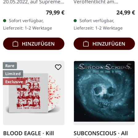
20.05.2022, auf Supreme
Veröffentlicht am
Chaos Records. Extrem
22.03.2024, auf Supreme
Regulärer Preis:
Reguläre
79,99 €
24,99 €
schwere schwarze
Chaos Records. Exklusives
Sofort verfügbar,
Sofort verfügbar,
Holzbox mit Logo und
'Malstrom
Lieferzeit: 1-2 Werktage
Lieferzeit: 1-2 Werktage
Nummerierung,…
Clear/Grün/Schwarz
marmoriertes'…
HINZUFÜGEN
HINZUFÜGEN
Rare
Limited
Exclusive
BLOOD EAGLE · Kill
SUBCONSCIOUS · All