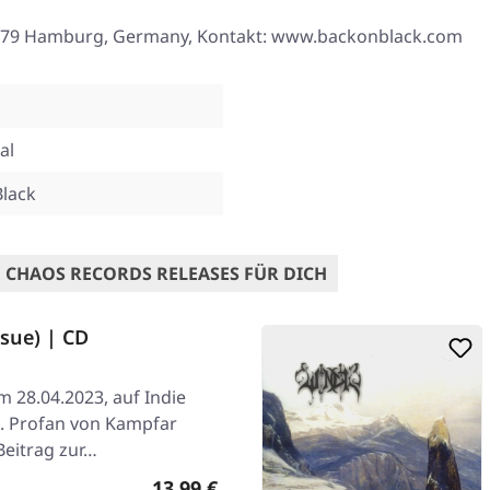
21079 Hamburg, Germany, Kontakt: www.backonblack.com
al
Black
 CHAOS RECORDS RELEASES FÜR DICH
sue) | CD
m 28.04.2023, auf Indie
e. Profan von Kampfar
Beitrag zur…
Regulärer Preis:
13,99 €