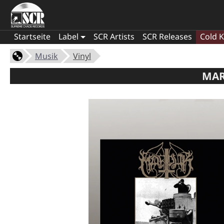
Startseite
Label
SCR Artists
SCR Releases
Cold K
Musik
Vinyl
MAR