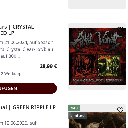
ars | CRYSTAL
ED LP
am 21.06.2024, auf Season
s. Crystal Clear/rot/blau
t auf 300…
Regulärer Preis:
28,99 €
1-2 Werktage
UFÜGEN
ual | GREEN RIPPLE LP
Neu
Limited
am 12.06.2026, auf