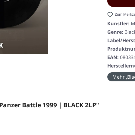
Zum Merkze
Künstler:
M
Genre:
Blac
Label/Herst
Produktn
EAN:
08033
Herstelle
Mehr ‚Bla
anzer Battle 1999 | BLACK 2LP"