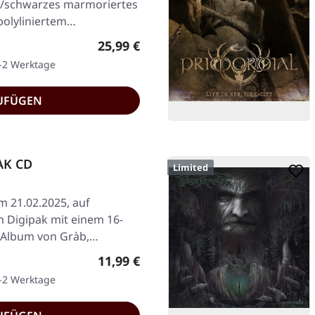
n/schwarzes marmoriertes
polyliniertem…
Regulärer Preis:
25,99 €
1-2 Werktage
UFÜGEN
AK CD
Limited
am 21.02.2025, auf
 Digipak mit einem 16-
e Album von Gràb,…
Regulärer Preis:
11,99 €
1-2 Werktage