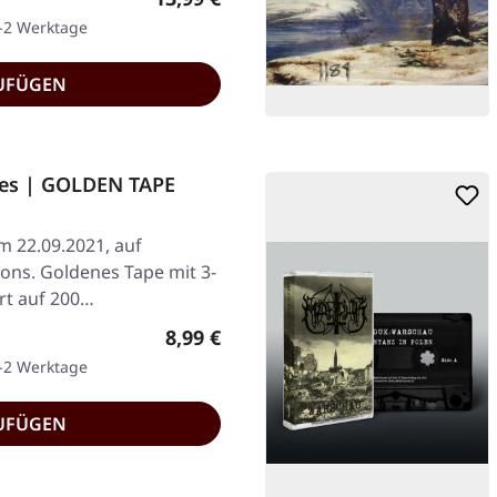
1-2 Werktage
UFÜGEN
res | GOLDEN TAPE
am 22.09.2021, auf
ions. Goldenes Tape mit 3-
ert auf 200…
Regulärer Preis:
8,99 €
1-2 Werktage
UFÜGEN