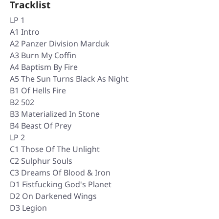
Tracklist
LP 1
A1 Intro
A2 Panzer Division Marduk
A3 Burn My Coffin
A4 Baptism By Fire
A5 The Sun Turns Black As Night
B1 Of Hells Fire
B2 502
B3 Materialized In Stone
B4 Beast Of Prey
LP 2
C1 Those Of The Unlight
C2 Sulphur Souls
C3 Dreams Of Blood & Iron
D1 Fistfucking God's Planet
D2 On Darkened Wings
D3 Legion