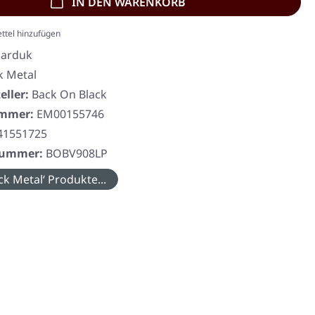
IN DEN WARENKORB
ttel hinzufügen
arduk
k Metal
eller:
Back On Black
ummer:
EM00155746
41551725
rnummer:
BOBV908LP
ck Metal‘ Produkte...