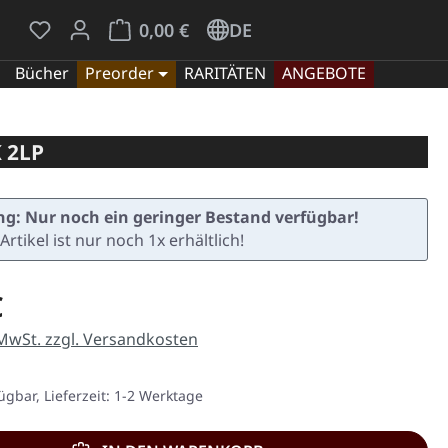
Du hast 0 Produkte auf dem Merkzettel
Warenkorb enthält 0 Positionen. Der Gesamt
0,00 €
DE
Bücher
Preorder
RARITÄTEN
ANGEBOTE
 2LP
g: Nur noch ein geringer Bestand verfügbar!
Artikel ist nur noch 1x erhältlich!
eis:
€
 MwSt. zzgl. Versandkosten
ügbar, Lieferzeit: 1-2 Werktage