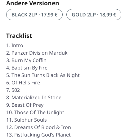
Andere Versionen
BLACK 2LP · 17,99 €
GOLD 2LP · 18,99 €
Tracklist
Intro
Panzer Division Marduk
Burn My Coffin
Baptism By Fire
The Sun Turns Black As Night
Of Hells Fire
502
Materialized In Stone
Beast Of Prey
Those Of The Unlight
Sulphur Souls
Dreams Of Blood & Iron
Fistfucking God’s Planet