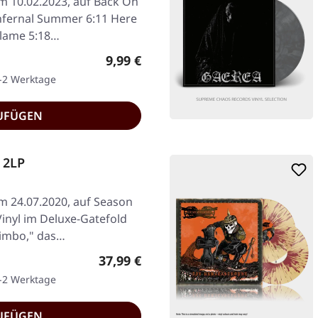
am 10.02.2023, auf Back On
 Infernal Summer 6:11 Here
Flame 5:18…
Regulärer Preis:
9,99 €
1-2 Werktage
UFÜGEN
 2LP
am 24.07.2020, auf Season
inyl im Deluxe-Gatefold
Limbo," das…
Regulärer Preis:
37,99 €
1-2 Werktage
UFÜGEN