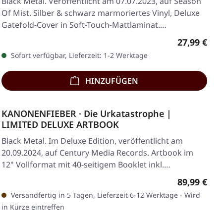
Black Metal. Veröffentlicht am 07.07.2023, auf Season
Of Mist. Silber & schwarz marmoriertes Vinyl, Deluxe
Gatefold-Cover in Soft-Touch-Mattlaminat.…
Regulärer 
27,99 €
Sofort verfügbar, Lieferzeit: 1-2 Werktage
HINZUFÜGEN
KANONENFIEBER · Die Urkatastrophe |
LIMITED DELUXE ARTBOOK
Black Metal. Im Deluxe Edition, veröffentlicht am
20.09.2024, auf Century Media Records. Artbook im
12" Vollformat mit 40-seitigem Booklet inkl.…
Regulärer 
89,99 €
Versandfertig in 5 Tagen, Lieferzeit 6-12 Werktage - Wird
in Kürze eintreffen