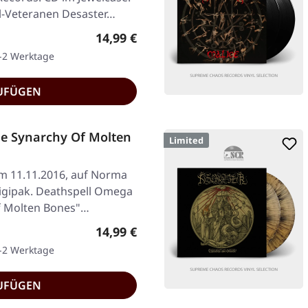
l-Veteranen Desaster…
Regulärer Preis:
14,99 €
1-2 Werktage
UFÜGEN
e Synarchy Of Molten
Limited
am 11.11.2016, auf Norma
Digipak. Deathspell Omega
f Molten Bones"…
Regulärer Preis:
14,99 €
1-2 Werktage
UFÜGEN