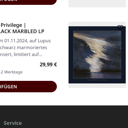
rivilege |
LACK MARBLED LP
am 01.11.2024, auf Lupus
Schwarz marmoriertes
nsert, limitiert auf…
Regulärer Preis:
29,99 €
1-2 Werktage
UFÜGEN
Service