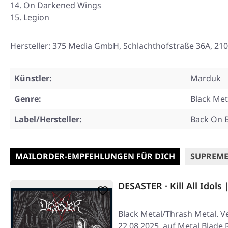
On Darkened Wings
Legion
Hersteller: 375 Media GmbH, Schlachthofstraße 36A, 
Künstler:
Marduk
Genre:
Black Met
Label/Hersteller:
Back On 
MAILORDER-EMPFEHLUNGEN FÜR DICH
SUPREME
DESASTER · Kill All Idols 
Black Metal/Thrash Metal. V
22.08.2025, auf Metal Blade 