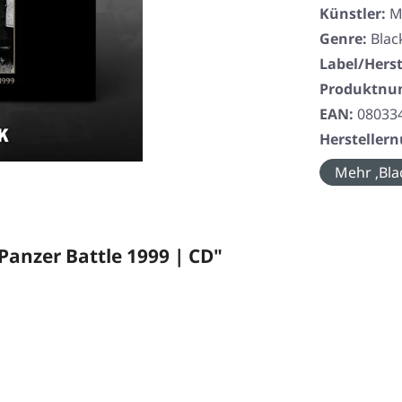
Künstler:
M
Genre:
Blac
Label/Herst
Produktn
EAN:
08033
Herstelle
Mehr ‚Bla
anzer Battle 1999 | CD"