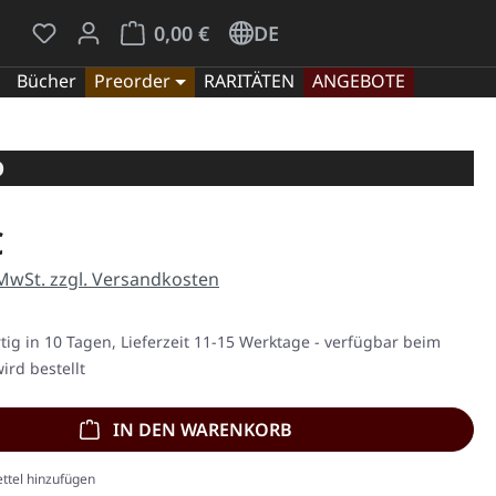
Du hast 0 Produkte auf dem Merkzettel
Warenkorb enthält 0 Positionen. Der Gesamt
0,00 €
DE
Bücher
Preorder
RARITÄTEN
ANGEBOTE
D
eis:
€
 MwSt. zzgl. Versandkosten
ig in 10 Tagen, Lieferzeit 11-15 Werktage - verfügbar beim
ird bestellt
IN DEN WARENKORB
ttel hinzufügen