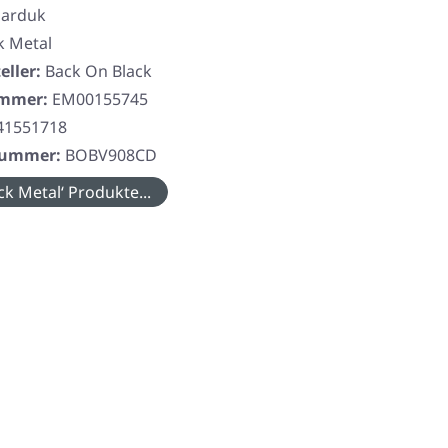
arduk
k Metal
eller:
Back On Black
ummer:
EM00155745
41551718
rnummer:
BOBV908CD
ck Metal‘ Produkte...