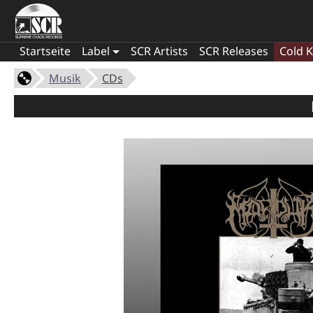
Startseite
Label
SCR Artists
SCR Releases
Cold K
Musik
CDs