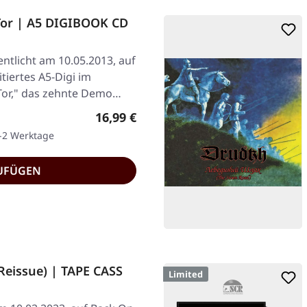
Tor | A5 DIGIBOOK CD
ntlicht am 10.05.2013, auf
tiertes A5-Digi im
Tor," das zehnte Demo…
Regulärer Preis:
16,99 €
1-2 Werktage
UFÜGEN
eissue) | TAPE CASS
Limited