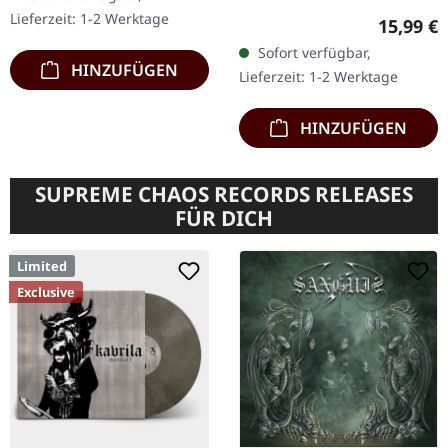
Jewelcase. Verdammt,
Lieferzeit: 1-2 Werktage
Reguläre
15,99 €
was für eine Fahrt das ist!
Sofort verfügbar,
Steinras haben mit
HINZUFÜGEN
Lieferzeit: 1-2 Werktage
ihrem…
HINZUFÜGEN
SUPREME CHAOS RECORDS RELEASES
FÜR DICH
Limited
Exclusive