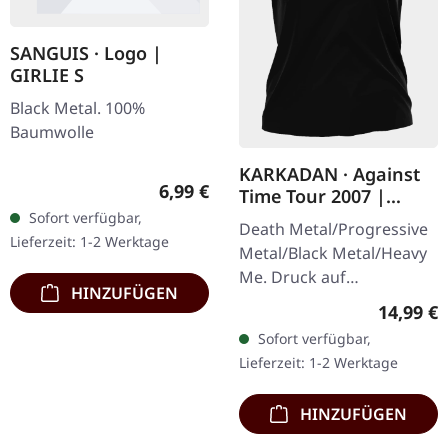
SANGUIS · Logo |
GIRLIE S
Black Metal. 100%
Baumwolle
KARKADAN · Against
Regulärer Preis:
6,99 €
Time Tour 2007 |
GIRLIE
Sofort verfügbar,
Death Metal/Progressive
Lieferzeit: 1-2 Werktage
Metal/Black Metal/Heavy
Me. Druck auf
HINZUFÜGEN
Vorderseite und
Reguläre
14,99 €
Rückseite. Front Logo,
Sofort verfügbar,
Rückseite: Tourdaten.
Lieferzeit: 1-2 Werktage
100% Baumwolle
HINZUFÜGEN