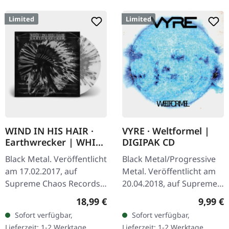
Limited
Limited
WIND IN HIS HAIR ·
VYRE · Weltformel |
Earthwrecker | WHITE
DIGIPAK CD
SPLATTER LP
Black Metal. Veröffentlicht
Black Metal/Progressive
am 17.02.2017, auf
Metal. Veröffentlicht am
Supreme Chaos Records.
20.04.2018, auf Supreme
Weißes Vinyl mit grauen
Chaos Records. Limitierte
Regulärer Preis:
Regulär
18,99 €
9,99 €
Splattern im Standard-
Erstauflage als CD im
Sofort verfügbar,
Sofort verfügbar,
Cover, kommt mit Insert.…
DigiPak. Schnall Dich an,…
Lieferzeit: 1-2 Werktage
Lieferzeit: 1-2 Werktage