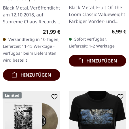
Black Metal. Fruit Of The
Black Metal. Veröffentlicht
Loom Classic Valueweight
am 12.10.2018, auf
Farbiger Vorder- und
Supreme Chaos Records.
Rückendruck 100%
Transparentes Vinyl
Regulär
6,99 €
Regulärer Preis:
21,99 €
Baumwolle
limitiert auf nur 200
Sofort verfügbar,
Versandfertig in 10 Tagen,
Exemplare. Vinyl-
Lieferzeit: 1-2 Werktage
Lieferzeit 11-15 Werktage -
Spezifikationen: ·…
verfügbar beim Lieferanten,
wird bestellt
HINZUFÜGEN
HINZUFÜGEN
Limited