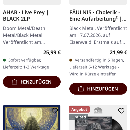
AHAB · Live Prey |
FÄULNIS · Cholerik -
BLACK 2LP
Eine Aufarbeitung² |
BLACK LP
Doom Metal/Death
Black Metal. Veröffentlicht
Metal/Black Metal.
am 17.07.2026, auf
Veröffentlicht am
Eisenwald. Erstmals auf
26.06.2020, auf Napalm
Vinyl. 180g klassisches
Regulärer Preis:
Reguläre
25,99 €
21,99 €
Records. Schwarzes Vinyl
schwarzes Vinyl in matter
Sofort verfügbar,
Versandfertig in 5 Tagen,
im Gatefold-Cover mit
ungestrichener Hülle,…
Lieferzeit: 1-2 Werktage
Lieferzeit 6-12 Werktage -
Etching auf der D-Seite.…
Wird in Kürze eintreffen
HINZUFÜGEN
HINZUFÜGEN
Angebot
Limited