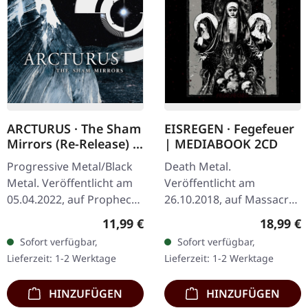
ARCTURUS · The Sham
EISREGEN · Fegefeuer
Mirrors (Re-Release) |
| MEDIABOOK 2CD
DIGIPAK CD
Progressive Metal/Black
Death Metal.
Metal. Veröffentlicht am
Veröffentlicht am
05.04.2022, auf Prophecy
26.10.2018, auf Massacre
Productions. CD im
Records. Doppel-CD im
Regulärer Preis:
Reguläre
11,99 €
18,99 €
DigiPack mit 12-seitigem
limitierten Mediabook.
Sofort verfügbar,
Sofort verfügbar,
Booklet. Aus den Schatten
Eisregen kehrt mit ihrem
Lieferzeit: 1-2 Werktage
Lieferzeit: 1-2 Werktage
der…
2018er Album…
HINZUFÜGEN
HINZUFÜGEN