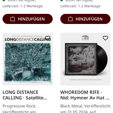
Booklet. Cannibal Corpse
handnummerierte
Lieferzeit: 1-2 Werktage
Lieferzeit: 1-2 Werktage
entfesseln pure
Exemplare. Das Album…
sonische…
HINZUFÜGEN
HINZUFÜGEN
LONG DISTANCE
WHOREDOM RIFE ·
CALLING · Satellite
Nid: Hymner Av Hat |
Bay + Dmnstrtn |
BLACK LP
Progressive Rock.
Black Metal. Veröffentlicht
DIGIPAK 2CD
Veröffentlicht am
am 31.05.2024, auf