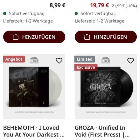
Limitierte Auflage. Die
Vinyl. Kvaens neuestes
Regulärer Preis:
Verkaufspreis:
Regulärer Preis:
8,99 €
19,79 €
21,99 €
(-10%)
amerikanischen Black
Werk, "The Formless
Sofort verfügbar,
Sofort verfügbar,
Metaller Nachtmystium…
Fires", ist ein Beweis für…
Lieferzeit: 1-2 Werktage
Lieferzeit: 1-2 Werktage
HINZUFÜGEN
HINZUFÜGEN
Angebot
Limited
Exclusive
BEHEMOTH · I Loved
GROZA · Unified In
You At Your Darkest |
Void (First Press) |