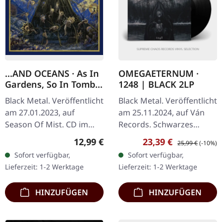
...AND OCEANS · As In
OMEGAETERNUM ·
Gardens, So In Tombs
1248 | BLACK 2LP
| DIGIPAK CD
Black Metal. Veröffentlicht
Black Metal. Veröffentlicht
am 27.01.2023, auf
am 25.11.2024, auf Ván
Season Of Mist. CD im
Records. Schwarzes
Deluxe DigiPak mit 16-
Doppel-Vinyl, Gatefold
Regulärer Preis:
Verkaufspreis:
Regulärer Preis:
12,99 €
23,39 €
25,99 €
(-10%)
seitigem Booklet. Mit der
Cover mit UV-Highlights,
Sofort verfügbar,
Sofort verfügbar,
Erforschung der Tiefen
8-seitiges Booklet auf…
Lieferzeit: 1-2 Werktage
Lieferzeit: 1-2 Werktage
des Black…
HINZUFÜGEN
HINZUFÜGEN