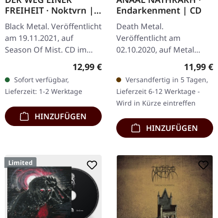
FREIHEIT · Noktvrn |
Endarkenment | CD
DIGIPAK CD
Black Metal. Veröffentlicht
Death Metal.
am 19.11.2021, auf
Veröffentlicht am
Season Of Mist. CD im
02.10.2020, auf Metal
Deluxe-DigiPak mit 8-
Blade Records. CD im
Regulärer Preis:
Reguläre
12,99 €
11,99 €
seitigem Booklet. Das
Jewelcase. Anaal Nathrakh
Sofort verfügbar,
Versandfertig in 5 Tagen,
Album 'Noktvrn' der
kehrt mit ihrem
Lieferzeit: 1-2 Werktage
Lieferzeit 6-12 Werktage -
deutschen Band…
apokalyptischen neuen
Wird in Kürze eintreffen
Album…
HINZUFÜGEN
HINZUFÜGEN
Limited