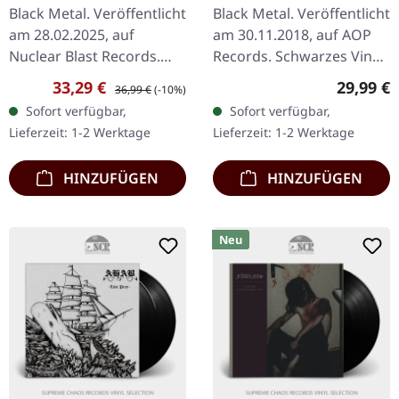
TRANSPARENT 2LP
BLACK LP
Black Metal. Veröffentlicht
Black Metal. Veröffentlicht
am 28.02.2025, auf
am 30.11.2018, auf AOP
Nuclear Blast Records.
Records. Schwarzes Vinyl
Transparentes Doppel-
im Cover mit UV-Spot-
Verkaufspreis:
Regulärer Preis:
Reguläre
33,29 €
29,99 €
36,99 €
(-10%)
Vinyl. Das Album "I Loved
Lackierung und dickem
Sofort verfügbar,
Sofort verfügbar,
You At Your Darkest"
bedrucktem Innenhüllen.
Lieferzeit: 1-2 Werktage
Lieferzeit: 1-2 Werktage
von…
…
HINZUFÜGEN
HINZUFÜGEN
Neu