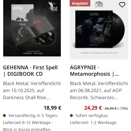
Angebot
GEHENNA · First Spell
AGRYPNIE ·
| DIGIBOOK CD
Metamorphosis |
BLACK 2LP
Black Metal. Veröffentlicht
Black Metal. Veröffentlicht
am 10.10.2025, auf
am 06.08.2021, auf AOP
Darkness Shall Rise
Records. Schwarzes
Productions. CD im
Doppel-Vinyl im Gatefold-
Regulärer Preis:
Verkaufspreis:
Regulärer Preis:
18,99 €
24,29 €
26,99 €
(-10%)
noblen Hardcover
Cover mit 12-seitigem
Versandfertig in 5 Tagen,
Sofort verfügbar,
Digibook mit Interview,
Booklet im LP-Format.
Lieferzeit 6-12 Werktage -
Lieferzeit: 1-2 Werktage
vielen, neuen Bildern…
Agrypnie…
Wird in Kürze eintreffen