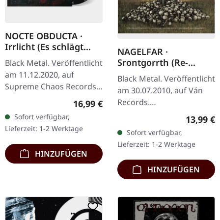
NOCTE OBDUCTA ·
Irrlicht (Es schlägt
NAGELFAR ·
dem Mond ein kaltes
Srontgorrth (Re-
Black Metal. Veröffentlicht
Herz) | DIGIBOOK CD
Release) | 2CD
am 11.12.2020, auf
Black Metal. Veröffentlicht
Supreme Chaos Records.
am 30.07.2010, auf Ván
Limitiertes Hardcover
Records.
Regulärer Preis:
16,99 €
DigiBook mit 12-seitigem
Neuveröffentlichung mit
Sofort verfügbar,
Reguläre
13,99 €
Booklet. Verdammt
neuem Artwork, Bonus-
Lieferzeit: 1-2 Werktage
Sofort verfügbar,
nochmal, was…
CD und 20-seitigem
Lieferzeit: 1-2 Werktage
Booklet. Veröffentlicht…
HINZUFÜGEN
HINZUFÜGEN