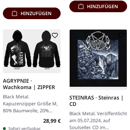
HINZUFÜGEN
HINZUFÜGEN
AGRYPNIE ·
Wachkoma | ZIPPER
Black Metal.
STEINRAS · Steinras |
Kapuzenzipper Größe M,
CD
80% Baumwolle, 20%
Black Metal. Veröffentlicht
Polyester Spezialdruck
Regulärer Preis:
28,99 €
am 05.07.2024, auf
über den Reißverschluss!
Soulseller. CD im
Sofort verfügbar,