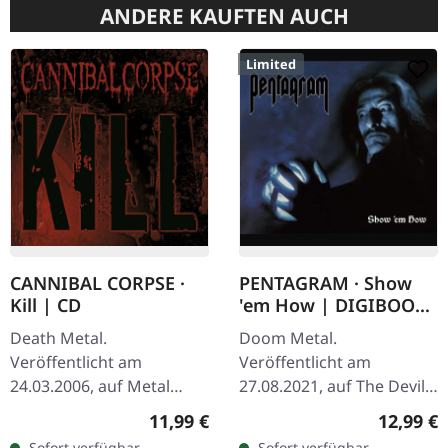
ANDERE KAUFTEN AUCH
Limited
CANNIBAL CORPSE ·
PENTAGRAM · Show
Kill | CD
'em How | DIGIBOOK
CD
Death Metal.
Doom Metal.
Veröffentlicht am
Veröffentlicht am
24.03.2006, auf Metal
27.08.2021, auf The Devil's
Blade Records. CD im
Elixirs Records. CD im
Regulärer Preis:
Reguläre
11,99 €
12,99 €
Jewelcase mit 16-seitigem
DigiBook, limitiert auf 999
Sofort verfügbar,
Sofort verfügbar,