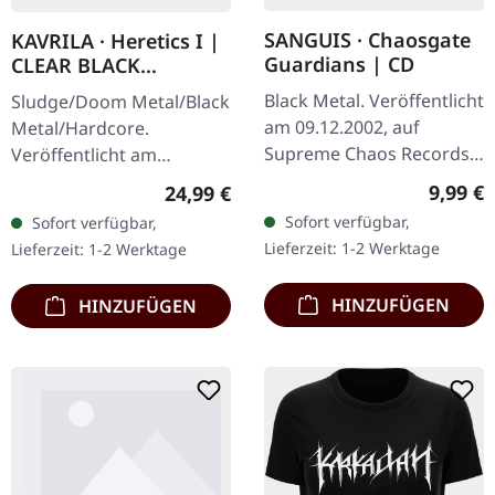
SANGUIS · Chaosgate
KAVRILA · Heretics I |
Guardians | CD
CLEAR BLACK
MARBLED LP
Black Metal. Veröffentlicht
Sludge/Doom Metal/Black
am 09.12.2002, auf
Metal/Hardcore.
Supreme Chaos Records.
Veröffentlicht am
CD im Jewelcase mit 12-
30.05.2025, auf Supreme
Regulär
9,99 €
Regulärer Preis:
24,99 €
seitigem Booklet. Wenn
Chaos Records.
Sofort verfügbar,
Sofort verfügbar,
österreichischer Black
Clear/Schwarz
Lieferzeit: 1-2 Werktage
Lieferzeit: 1-2 Werktage
Metal den…
marmoriertes Vinyl mit
schwarzen und…
HINZUFÜGEN
HINZUFÜGEN