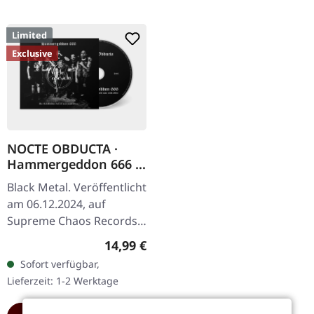
Limited
Exclusive
NOCTE OBDUCTA ·
Hammergeddon 666 |
DIGIPAK CD
Black Metal. Veröffentlicht
am 06.12.2024, auf
Supreme Chaos Records.
Limitierte CD im DigiPak
Regulärer Preis:
14,99 €
mit 8-seitigem Booklet,
Sofort verfügbar,
nur 250
Lieferzeit: 1-2 Werktage
handnummerierte…