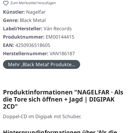
Zum Merkzettel hinzufügen
Künstler:
Nagelfar
Genre:
Black Metal
Label/Hersteller:
Ván Records
Produktnummer:
EM00144415
EAN:
4250936518605
Herstellernummer:
VAN186187
Mehr ‚Black Metal‘ Produkte...
Produktinformationen "NAGELFAR · Als
die Tore sich öffnen + Jagd | DIGIPAK
2CD"
Doppel-CD im Digipak mit Schuber.
Hintergrundinformationen über 'Als die