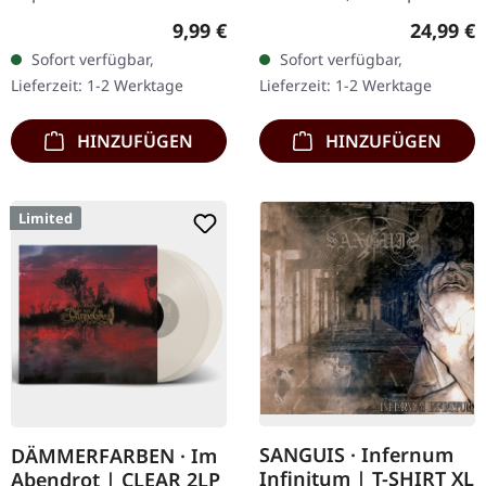
CD im Jewelcase mit 16-
Chaos Records. SCR-
Regulärer Preis:
Reguläre
9,99 €
24,99 €
seitigem Booklet. Die
exklusives Ultra Clear
Sofort verfügbar,
Sofort verfügbar,
österreichische Black
Vinyl mit schwarzen und
Lieferzeit: 1-2 Werktage
Lieferzeit: 1-2 Werktage
Metal-Horde…
weißen Splattern mit…
HINZUFÜGEN
HINZUFÜGEN
Limited
SANGUIS · Infernum
DÄMMERFARBEN · Im
Infinitum | T-SHIRT XL
Abendrot | CLEAR 2LP