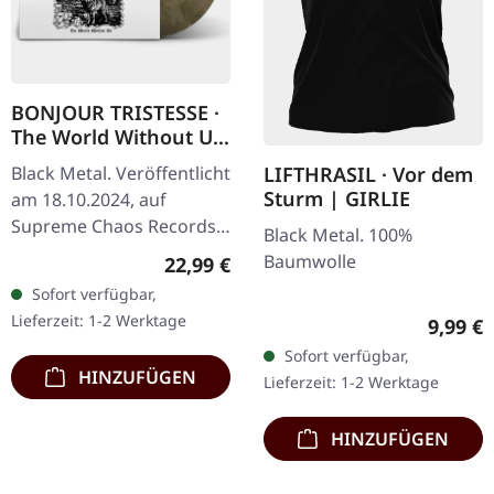
BONJOUR TRISTESSE ·
The World Without Us
| ECO RECYCLE LP
LIFTHRASIL · Vor dem
Black Metal. Veröffentlicht
Sturm | GIRLIE
am 18.10.2024, auf
Supreme Chaos Records.
Black Metal. 100%
Eco Recycle Vinyl mit
Baumwolle
Regulärer Preis:
22,99 €
Insert, die Farbe kann
Sofort verfügbar,
variieren, limitiert auf
Lieferzeit: 1-2 Werktage
Regulär
9,99 €
100…
Sofort verfügbar,
HINZUFÜGEN
Lieferzeit: 1-2 Werktage
HINZUFÜGEN