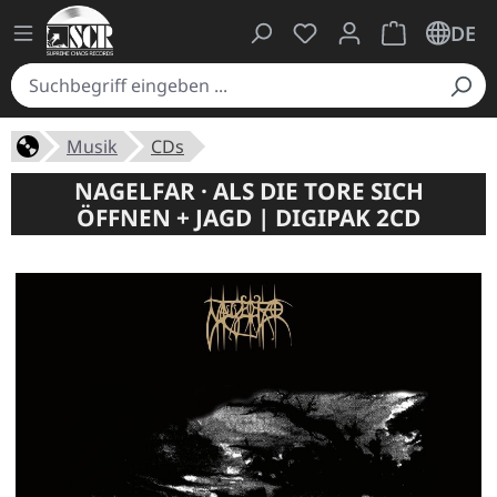
Du hast 0 Produkte auf
Warenkorb ent
DE
Musik
CDs
NAGELFAR · ALS DIE TORE SICH
ÖFFNEN + JAGD | DIGIPAK 2CD