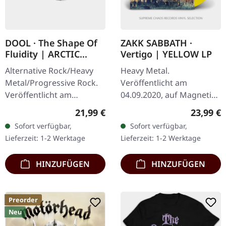
DOOL · The Shape Of
ZAKK SABBATH ·
Fluidity | ARCTIC
Vertigo | YELLOW LP
PEARL LP
Alternative Rock/Heavy
Heavy Metal.
Metal/Progressive Rock.
Veröffentlicht am
Veröffentlicht am
04.09.2020, auf Magnetic
28.03.2025, auf Prophecy
Eye Records. Gelbes Vinyl
Regulärer Preis:
Reguläre
21,99 €
23,99 €
Productions. Arktic Pearl
im Gatefold-Cover. Mit
Sofort verfügbar,
Sofort verfügbar,
Vinyl im Gatefold-Cover
Zakk Sabbath zollen
Lieferzeit: 1-2 Werktage
Lieferzeit: 1-2 Werktage
in…
Gitarrist und Sänger…
HINZUFÜGEN
HINZUFÜGEN
Preorder
Neu