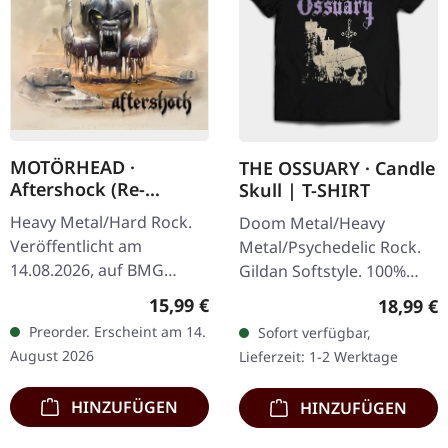
MOTÖRHEAD ·
THE OSSUARY · Candle
Aftershock (Re-
Skull | T-SHIRT
Release) | CD
Heavy Metal/Hard Rock.
Doom Metal/Heavy
Veröffentlicht am
Metal/Psychedelic Rock.
14.08.2026, auf BMG
Gildan Softstyle. 100%
Rights Management. CD-
Baumwolle. Druck auf
Regulärer Preis:
15,99 €
Reguläre
18,99 €
Neuauflage. Sobald die
Vorderseite.
Preorder. Erscheint am 14.
Sofort verfügbar,
ersten Takte von
August 2026
Lieferzeit: 1-2 Werktage
Aftershock aus den
Boxen…
HINZUFÜGEN
HINZUFÜGEN