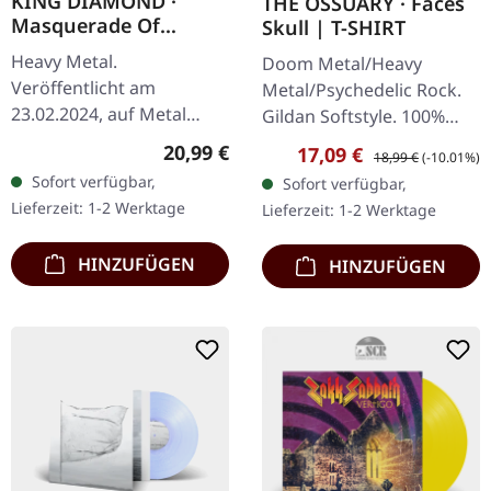
KING DIAMOND ·
THE OSSUARY · Faces
Masquerade Of
Skull | T-SHIRT
Madness EP | CLEAR
Heavy Metal.
Doom Metal/Heavy
VIOLET BROWN
Veröffentlicht am
Metal/Psychedelic Rock.
MARBLED LP
23.02.2024, auf Metal
Gildan Softstyle. 100%
Blade Records. Clear-
Baumwolle. Druck auf
Regulärer Preis:
20,99 €
Verkaufspreis:
Regulärer Preis:
17,09 €
18,99 €
(-10.01%)
violett-braun
Vorderseite.
Sofort verfügbar,
Sofort verfügbar,
marmoriertes Vinyl. King
Lieferzeit: 1-2 Werktage
Lieferzeit: 1-2 Werktage
Diamonds 'Masquerade
of Madness' ist…
HINZUFÜGEN
HINZUFÜGEN