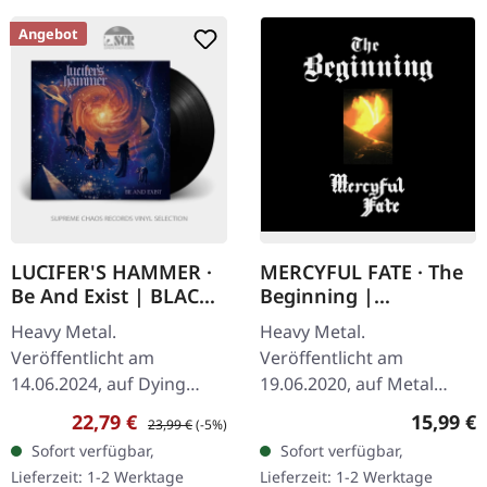
Angebot
LUCIFER'S HAMMER ·
MERCYFUL FATE · The
Be And Exist | BLACK
Beginning |
LP
DIGIBOOK CD
Heavy Metal.
Heavy Metal.
Veröffentlicht am
Veröffentlicht am
14.06.2024, auf Dying
19.06.2020, auf Metal
Victims Productions.
Blade Records. Hardcover
Verkaufspreis:
Regulärer Preis:
Reguläre
22,79 €
15,99 €
23,99 €
(-5%)
Schwarzes Vinyl mit
DigiPak mit CD im Vinyl-
Sofort verfügbar,
Sofort verfügbar,
Insert, Poster, Sticker,
Look mit kleinem Poster.
Lieferzeit: 1-2 Werktage
Lieferzeit: 1-2 Werktage