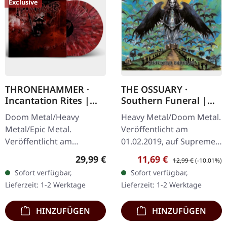
Exclusive
THRONEHAMMER ·
THE OSSUARY ·
Incantation Rites |
Southern Funeral |
SPLATTER 2LP
DIGIPAK CD
Doom Metal/Heavy
Heavy Metal/Doom Metal.
Metal/Epic Metal.
Veröffentlicht am
Veröffentlicht am
01.02.2019, auf Supreme
21.10.2022, auf Supreme
Chaos Records.
Regulärer Preis:
Verkaufspreis:
Regulärer Preis:
29,99 €
11,69 €
12,99 €
(-10.01%)
Chaos Records. SCR-
Erstauflage als CD im
Sofort verfügbar,
Sofort verfügbar,
exklusives Transparent
DigiPak mit 12-seitigem
Lieferzeit: 1-2 Werktage
Lieferzeit: 1-2 Werktage
Rot/Schwarz/Weiß…
Booklet. Geht es dir…
HINZUFÜGEN
HINZUFÜGEN