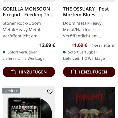
GORILLA MONSOON ·
THE OSSUARY · Post
Firegod - Feeding The
Mortem Blues |
Beast | CD
DIGIPAK CD
Stoner Rock/Doom
Doom Metal/Heavy
Metal/Heavy Metal.
Metal/Hardrock.
Veröffentlicht am
Veröffentlicht am
11.05.2018, auf Supreme
17.02.2017, auf Supreme
Regulärer Preis:
Verkaufspreis:
Regulärer Preis:
12,99 €
11,69 €
12,99 €
(-10.01%)
Chaos Records. CD im
Chaos Records. Limitierte
Sofort verfügbar,
Sofort verfügbar,
Jewelcase mit 8-seitigem
Erstauflage als Digipak.
Lieferzeit: 1-2 Werktage
Lieferzeit: 1-2 Werktage
Booklet. Das dritte
Debüt-Album der…
Album…
HINZUFÜGEN
HINZUFÜGEN
Limited