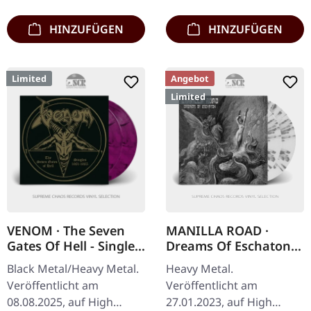
Postkarte und Download-
"The Beginning" von…
Code.…
HINZUFÜGEN
HINZUFÜGEN
Limited
Angebot
Limited
VENOM · The Seven
MANILLA ROAD ·
Gates Of Hell - Singles
Dreams Of Eschaton |
1981-1985 | PURPLE
WHITE GREY SPLATTER
Black Metal/Heavy Metal.
Heavy Metal.
GALAXY 2LP
2LP
Veröffentlicht am
Veröffentlicht am
08.08.2025, auf High
27.01.2023, auf High