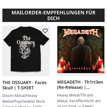
MAILORDER-EMPFEHLUNGEN FÜR
DICH
MEGADETH · Th1rt3en
THE OSSUARY · Faces
(Re-Release) |
Skull | T-SHIRT
DIGIPAK CD
Heavy Metal/Thrash
Doom Metal/Heavy
Metal. Veröffentlicht am
Metal/Psychedelic Rock.
26.07.2019, auf BMG
Gildan Softstyle. 100%