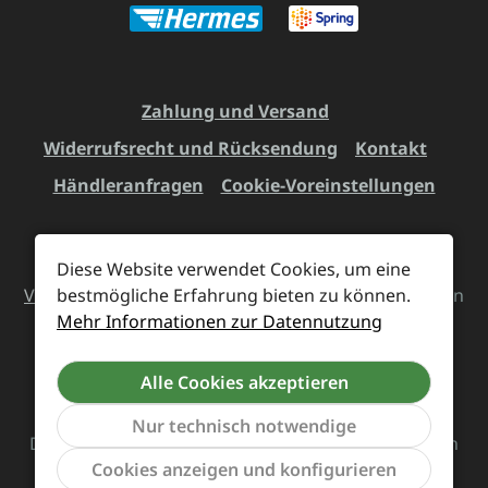
Zahlung und Versand
Widerrufsrecht und Rücksendung
Kontakt
Händleranfragen
Cookie-Voreinstellungen
Diese Website verwendet Cookies, um eine
Alle Preise inkl. gesetzl. Mehrwertsteuer zzgl.
bestmögliche Erfahrung bieten zu können.
Versandkosten
und ggf. Nachnahmegebühren, wenn
Mehr Informationen zur Datennutzung
nicht anders angegeben.
Alle Cookies akzeptieren
Vertrag widerrufen
Nur technisch notwendige
Das Team von Supreme Chaos Records rockt diesen
Werkzeu
Cookies anzeigen und konfigurieren
Laden für euch.