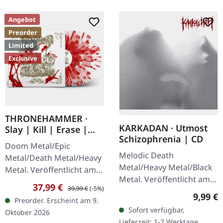
Angebot
Preorder
Limited
Exclusive
THRONEHAMMER ·
KARKADAN · Utmost
Slay | Kill | Erase |
Schizophrenia | CD
BLOOD SPLATTER 2LP
Doom Metal/Epic
Melodic Death
Metal/Death Metal/Heavy
Metal/Heavy Metal/Black
Metal. Veröffentlicht am
Metal. Veröffentlicht am
09.10.2026, auf Supreme
Verkaufspreis:
Regulärer Preis:
37,99 €
39,99 €
(-5%)
08.03.2004, auf Supreme
Chaos Records. Crystal
Regulär
9,99 €
Preorder. Erscheint am 9.
Chaos Records. CD im
Clear/Blood Splatter
Sofort verfügbar,
Oktober 2026
Jewelcase mit 16-seitigem
Doppel-Vinyl im…
Lieferzeit: 1-2 Werktage