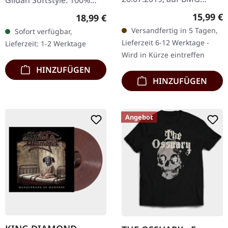
Rights Management. CD
Baumwolle. Druck auf
Reguläre
15,99 €
Regulärer Preis:
18,99 €
im DigiPak mit 16-
Vorderseite.
Versandfertig in 5 Tagen,
Sofort verfügbar,
seitigem Booklet und
Lieferzeit 6-12 Werktage -
Lieferzeit: 1-2 Werktage
Bonus-Track. 2019…
Wird in Kürze eintreffen
HINZUFÜGEN
HINZUFÜGEN
Angebot