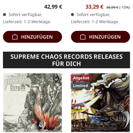
Roller Records. Doppel-
Roller Records. Weißes
Regulärer Preis:
Verkaufspreis:
Regulärer Preis:
42,99 €
33,29 €
36,99 €
(-10%)
Vinyl mit Lila/Schwarz
Vinyl mit grauem Splatter
Sofort verfügbar,
Sofort verfügbar,
Galaxy-Effekt, im
im Gatefold-Cover.
Lieferzeit: 1-2 Werktage
Lieferzeit: 1-2 Werktage
schweren Cover mit…
Limitiert auf 150 Stück.…
HINZUFÜGEN
HINZUFÜGEN
SUPREME CHAOS RECORDS RELEASES
FÜR DICH
Angebot
Limited