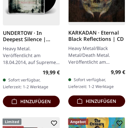
KARKADAN · Eternal
UNDERTOW · In
Black Reflections | CD
Deepest Silence |
BLACK LP
Heavy Metal/Black
Heavy Metal.
Metal/Death Metal.
Veröffentlicht am
Veröffentlicht am
18.04.2014, auf Supreme
19.01.2002, auf Supreme
Chaos Records.
Regulär
9,99 €
Regulärer Preis:
19,99 €
Chaos Records. CD im
Schwarzes Vinyl im
Sofort verfügbar,
Sofort verfügbar,
Jewelcase. Neuauflage mit
Gatefold-Cover. Limitiert
Lieferzeit: 1-2 Werktage
Lieferzeit: 1-2 Werktage
neuem Artwork,…
auf 200 Exemplare. · 180g
Vinyl…
HINZUFÜGEN
HINZUFÜGEN
Limited
Angebot