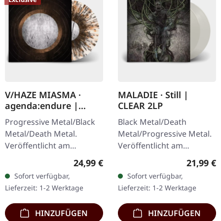
V/HAZE MIASMA ·
MALADIE · Still |
agenda:endure |
CLEAR 2LP
SPLATTER LP
Progressive Metal/Black
Black Metal/Death
Metal/Death Metal.
Metal/Progressive Metal.
Veröffentlicht am
Veröffentlicht am
08.12.2023, auf Supreme
10.04.2015, auf Supreme
Regulärer Preis:
Reguläre
24,99 €
21,99 €
Chaos Records. SCR
Chaos Records.
Sofort verfügbar,
Sofort verfügbar,
Exklusives Ultra
Transparentes Doppel-
Lieferzeit: 1-2 Werktage
Lieferzeit: 1-2 Werktage
Clear/Silber/Gold/Schwar
Vinyl im schweren…
z…
HINZUFÜGEN
HINZUFÜGEN