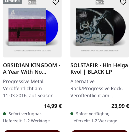
Limited
OBSIDIAN KINGDOM ·
SOLSTAFIR · Hin Helga
A Year With No
Kvöl | BLACK LP
Summer | BLUE LP
Progressive Metal.
Alternative
Veröffentlicht am
Rock/Progressive Rock.
11.03.2016, auf Season Of
Veröffentlicht am
Mist. Blaues Vinyl im
08.11.2024, auf Century
Regulärer Preis:
Reguläre
14,99 €
23,99 €
Gatefold-Cover. Weltweit
Media Records.
Sofort verfügbar,
Sofort verfügbar,
auf 125 Exemplare
Schwarzes Vinyl Mit
Lieferzeit: 1-2 Werktage
Lieferzeit: 1-2 Werktage
limitiert. Obsidian…
Insert. "Hin helga kvöl" ist
ein…