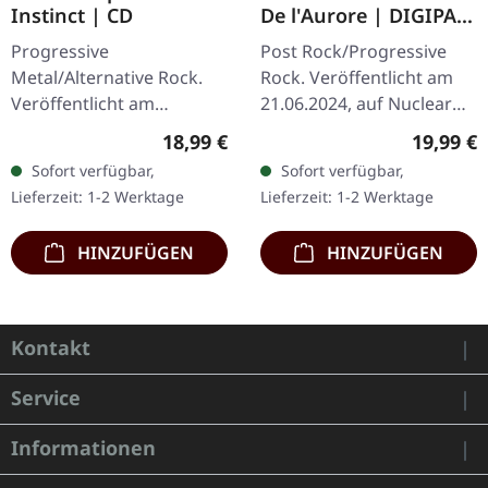
Instinct | CD
De l'Aurore | DIGIPAK
CD
Progressive
Post Rock/Progressive
Metal/Alternative Rock.
Rock. Veröffentlicht am
Veröffentlicht am
21.06.2024, auf Nuclear
25.10.2019, auf Nuclear
Blast Records. CD im
Regulärer Preis:
Reguläre
18,99 €
19,99 €
Blast Records. CD im
DigiPak. Alcest, die
Sofort verfügbar,
Sofort verfügbar,
Jewelcase. Die
Pioniere des Blackgaze
Lieferzeit: 1-2 Werktage
Lieferzeit: 1-2 Werktage
französischen Visionäre
und des…
Alcest…
HINZUFÜGEN
HINZUFÜGEN
Kontakt
Service
Informationen