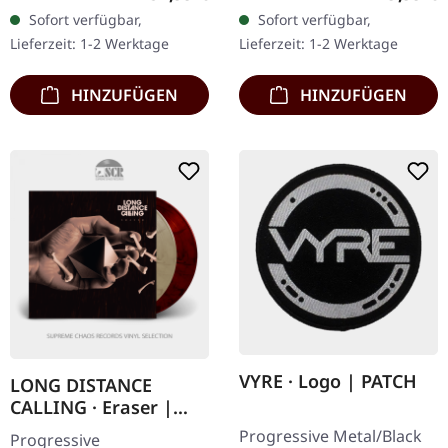
20.04.2026, auf Metal
2 CDs und einem 36-
Sofort verfügbar,
Sofort verfügbar,
Blade Records.
seitigen Booklet mit Liner
Lieferzeit: 1-2 Werktage
Lieferzeit: 1-2 Werktage
Silber/kristallklares
Notes.…
marmoriertes…
HINZUFÜGEN
HINZUFÜGEN
VYRE · Logo | PATCH
LONG DISTANCE
CALLING · Eraser |
RECYCLED 2LP
Progressive Metal/Black
Progressive