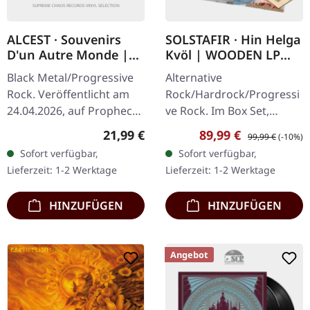
ALCEST · Souvenirs
SOLSTAFIR · Hin Helga
D'un Autre Monde |
Kvöl | WOODEN LP
WHITE/GREEN
BOXSET
Black Metal/Progressive
Alternative
MARBLED LP
Rock. Veröffentlicht am
Rock/Hardrock/Progressi
24.04.2026, auf Prophecy
ve Rock. Im Box Set,
Productions. Weiß/grün
veröffentlicht am
Regulärer Preis:
Verkaufspreis:
Regulärer Preis:
21,99 €
89,99 €
99,99 €
(-10%)
marmoriertes Vinyl im
08.11.2024, auf Century
Sofort verfügbar,
Sofort verfügbar,
Standard-Cover mit
Media Records. Nur bei
Lieferzeit: 1-2 Werktage
Lieferzeit: 1-2 Werktage
bedrucktem…
Supreme Chaos Recods…
HINZUFÜGEN
HINZUFÜGEN
Angebot