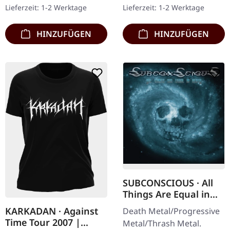
Finnland sind ein kleiner
300 handnummerierten
Lieferzeit: 1-2 Werktage
Lieferzeit: 1-2 Werktage
Geheimtipp…
Exemplaren!…
HINZUFÜGEN
HINZUFÜGEN
SUBCONSCIOUS · All
Things Are Equal in
Death | CD
KARKADAN · Against
Death Metal/Progressive
Time Tour 2007 |
Metal/Thrash Metal.