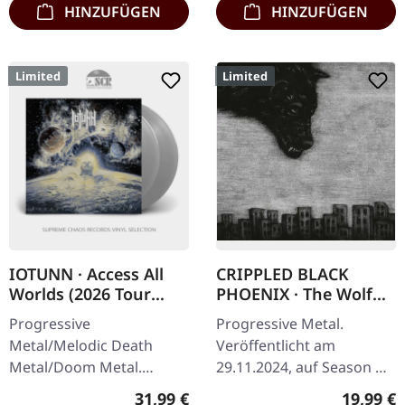
HINZUFÜGEN
HINZUFÜGEN
Limited
Limited
IOTUNN · Access All
CRIPPLED BLACK
Worlds (2026 Tour
PHOENIX · The Wolf
Edition) | SILVER 2LP
Changes Its Fur But
Progressive
Progressive Metal.
Not Its Nature | 2CD
Metal/Melodic Death
Veröffentlicht am
DIGIBOOK
Metal/Doom Metal.
29.11.2024, auf Season Of
Veröffentlicht am
Mist. Deluxe-Digibook mit
Regulärer Preis:
Reguläre
31,99 €
19,99 €