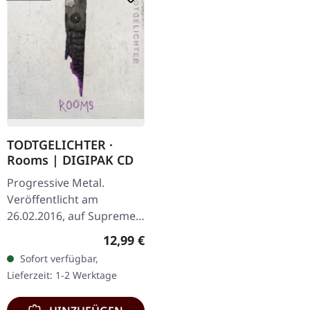
TODTGELICHTER ·
Rooms | DIGIPAK CD
Progressive Metal.
Veröffentlicht am
26.02.2016, auf Supreme
Chaos Records. Limitierte
Regulärer Preis:
12,99 €
CD im DigiPak.
Sofort verfügbar,
Hinreißender Avantgarde
Lieferzeit: 1-2 Werktage
Black Metal mit…