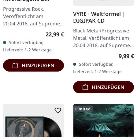
Elephant Dreams |
Progressive Rock.
AMBER/PURPLE 2LP
VYRE · Weltformel |
Veröffentlicht am
DIGIPAK CD
20.04.2018, auf Supreme
Black Metal/Progressive
Chaos Records.
Regulärer Preis:
22,99 €
Metal. Veröffentlicht am
Transparent Bernstein
Sofort verfügbar,
20.04.2018, auf Supreme
Vinyl (LP1) / Transparent
Lieferzeit: 1-2 Werktage
Chaos Records. Limitierte
Lila Vinyl (LP2) im…
Regulär
9,99 €
Erstauflage als CD im
Sofort verfügbar,
HINZUFÜGEN
DigiPak. Schnall Dich an,…
Lieferzeit: 1-2 Werktage
HINZUFÜGEN
Limited