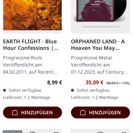
EARTH FLIGHT · Blue
ORPHANED LAND · A
Hour Confessions |
Heaven You May
DIGIPAK CD
Create | BLACK 2LP
Progressive Rock.
Progressive Metal.
Veröffentlicht am
Veröffentlicht am
04.02.2011, auf Recent
01.12.2023, auf Century
Records. Progressive rock
Media Records.
Regulärer Preis:
Verkaufspreis:
Regulärer Preis:
8,99 €
35,09 €
38,99 €
(-10%)
with a doom attitude.
Schwarzes Doppel-Vinyl
Sofort verfügbar,
Sofort verfügbar,
im Gatefold-Cover. Es gibt
Lieferzeit: 1-2 Werktage
Lieferzeit: 1-2 Werktage
Alben, die sich wie ein…
HINZUFÜGEN
HINZUFÜGEN