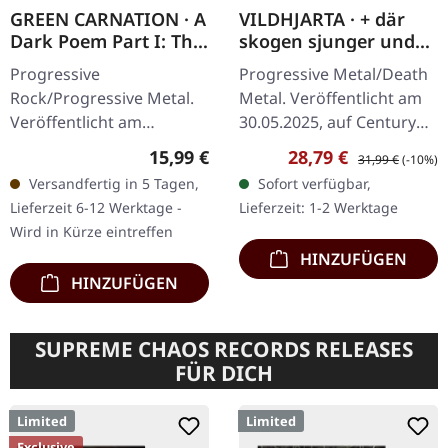
GREEN CARNATION · A
VILDHJARTA · + där
Dark Poem Part I: The
skogen sjunger under
Shores of Melancholia
evighetens granar + |
Progressive
Progressive Metal/Death
| DIGIPAK CD
BLACK 2LP
Rock/Progressive Metal.
Metal. Veröffentlicht am
Veröffentlicht am
30.05.2025, auf Century
31.10.2025, auf Season Of
Media Records.
Regulärer Preis:
Verkaufspreis:
Regulärer Preis:
15,99 €
28,79 €
31,99 €
(-10%)
Mist. CD im Deluxe-
Schwarzes Doppel-Vinyl
Versandfertig in 5 Tagen,
Sofort verfügbar,
Digipak mit Golddruck
im Gatefold Cover. Die
Lieferzeit 6-12 Werktage -
Lieferzeit: 1-2 Werktage
und 16-seitigem Booklet.
schwedische…
Wird in Kürze eintreffen
…
HINZUFÜGEN
HINZUFÜGEN
SUPREME CHAOS RECORDS RELEASES
FÜR DICH
Limited
Limited
Exclusive