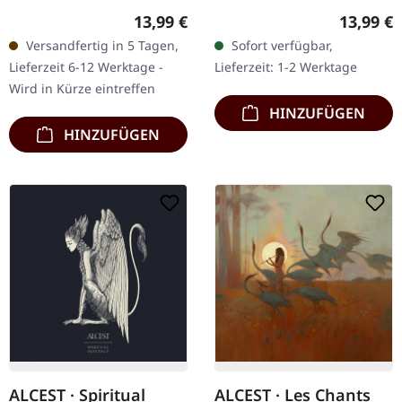
10.10.2013, auf Listenable
Roadrunner Records. CD
Regulärer Preis:
Reguläre
13,99 €
13,99 €
Records. CD im Jewelcase.
im Jewelcase. Als Gojira
Versandfertig in 5 Tagen,
Sofort verfügbar,
Gojira liefern mit „The
2012 mit „L'Enfant
Lieferzeit 6-12 Werktage -
Lieferzeit: 1-2 Werktage
Way Of All…
Sauvage" an den…
Wird in Kürze eintreffen
HINZUFÜGEN
HINZUFÜGEN
ALCEST · Spiritual
ALCEST · Les Chants