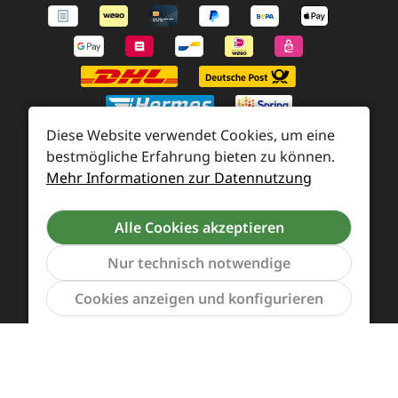
Diese Website verwendet Cookies, um eine
bestmögliche Erfahrung bieten zu können.
Mehr Informationen zur Datennutzung
Zahlung und Versand
Widerrufsrecht und Rücksendung
Kontakt
Alle Cookies akzeptieren
Händleranfragen
Cookie-Voreinstellungen
Nur technisch notwendige
Werkzeu
Cookies anzeigen und konfigurieren
Alle Preise inkl. gesetzl. Mehrwertsteuer zzgl.
Versandkosten
und ggf. Nachnahmegebühren, wenn
nicht anders angegeben.