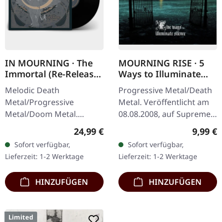
IN MOURNING · The
MOURNING RISE · 5
Immortal (Re-Release)
Ways to Illuminate
| BLACK LP
Silence | DIGIPAK CD
Melodic Death
Progressive Metal/Death
Metal/Progressive
Metal. Veröffentlicht am
Metal/Doom Metal.
08.08.2008, auf Supreme
Veröffentlicht am
Chaos Records. Limitierte
Regulärer Preis:
Regulär
24,99 €
9,99 €
27.03.2026, auf Supreme
CD-Version im DigiPak mit
Sofort verfügbar,
Sofort verfügbar,
Chaos Records.
12-seitgem Booklet.…
Lieferzeit: 1-2 Werktage
Lieferzeit: 1-2 Werktage
Schwarzes Vinyl mit
Insert. Zweite Auflage…
HINZUFÜGEN
HINZUFÜGEN
Limited