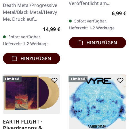
GIRLIE
Veröffentlicht am
Death Metal/Progressive
08.08.2008, auf Supreme
Metal/Black Metal/Heavy
Regulär
6,99 €
Chaos Records. CD im
Me. Druck auf
Sofort verfügbar,
Jewelcase mit 8-seitigem
Vorderseite und
Lieferzeit: 1-2 Werktage
Regulärer Preis:
14,99 €
Booklet.…
Rückseite. Front Logo,
Sofort verfügbar,
Rückseite: Tourdaten.
HINZUFÜGEN
Lieferzeit: 1-2 Werktage
100% Baumwolle
HINZUFÜGEN
Limited
Limited
EARTH FLIGHT ·
Riverdragons &