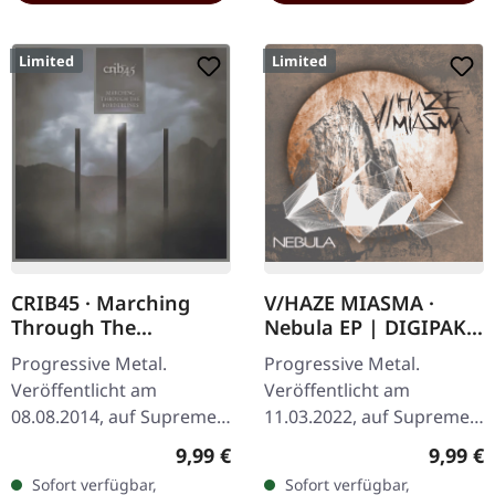
Limited
Limited
CRIB45 · Marching
V/HAZE MIASMA ·
Through The
Nebula EP | DIGIPAK
Borderlines | DIGIPAK
CD
Progressive Metal.
Progressive Metal.
CD
Veröffentlicht am
Veröffentlicht am
08.08.2014, auf Supreme
11.03.2022, auf Supreme
Chaos Records. Limitierte
Chaos Records. Limitierte
Regulärer Preis:
Regulär
9,99 €
9,99 €
CD im DigiPak. CRIB45 aus
DigiPak-Auflage von nur
Sofort verfügbar,
Sofort verfügbar,