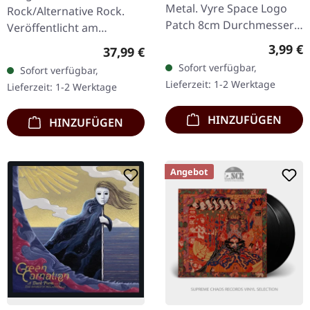
Metal. Vyre Space Logo
Rock/Alternative Rock.
Patch 8cm Durchmesser,
Veröffentlicht am
gewebt, hohe Qualität
26.08.2022, auf earMUSIC.
Regulär
3,99 €
Regulärer Preis:
37,99 €
100% Baumwolle
Recycle Random Doppel-
Sofort verfügbar,
Sofort verfügbar,
Vinyl im Gatefold-Cover.
Lieferzeit: 1-2 Werktage
Lieferzeit: 1-2 Werktage
Long Distance Calling…
HINZUFÜGEN
HINZUFÜGEN
Angebot