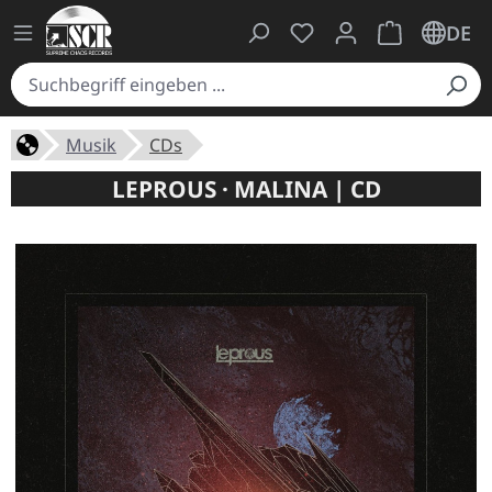
Du hast 0 Produkte auf
Warenkorb ent
DE
Musik
CDs
LEPROUS · MALINA | CD