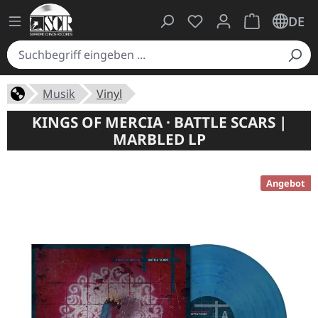
Du hast 0 Produkte auf
Warenkorb ent
DE
Musik
Vinyl
KINGS OF MERCIA · BATTLE SCARS |
MARBLED LP
Angebot