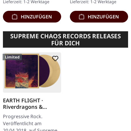
Lieferzeit: 1-2 Werktage
Lieferzeit: 1-2 Werktage
Musiker beschließen,
liefern mit…
ihren…
HINZUFÜGEN
HINZUFÜGEN
SUPREME CHAOS RECORDS RELEASES
FÜR DICH
Limited
EARTH FLIGHT ·
Riverdragons &
Elephant Dreams |
Progressive Rock.
AMBER/PURPLE 2LP
Veröffentlicht am
20.04.2018, auf Supreme