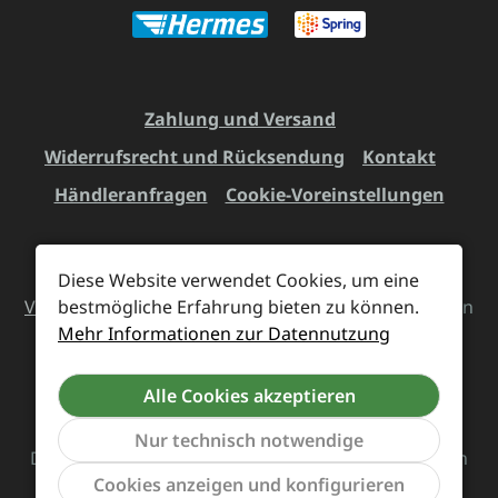
Zahlung und Versand
Widerrufsrecht und Rücksendung
Kontakt
Händleranfragen
Cookie-Voreinstellungen
Diese Website verwendet Cookies, um eine
Alle Preise inkl. gesetzl. Mehrwertsteuer zzgl.
Versandkosten
bestmögliche Erfahrung bieten zu können.
und ggf. Nachnahmegebühren, wenn
Mehr Informationen zur Datennutzung
nicht anders angegeben.
Alle Cookies akzeptieren
Vertrag widerrufen
Nur technisch notwendige
Das Team von Supreme Chaos Records rockt diesen
Werkzeu
Cookies anzeigen und konfigurieren
Laden für euch.