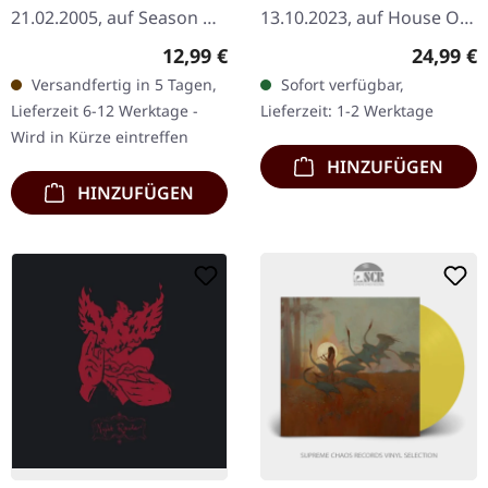
21.02.2005, auf Season Of
13.10.2023, auf House Of
Mist. CD im Jewelcase.
Mythology. Weißes Vinyl,
Regulärer Preis:
Reguläre
12,99 €
24,99 €
"The Quiet Offspring"
limitierte Auflage
Versandfertig in 5 Tagen,
Sofort verfügbar,
bietet eine fesselnde
Veröffentlicht anlässlich
Lieferzeit 6-12 Werktage -
Lieferzeit: 1-2 Werktage
Mischung aus…
des 18-jährigen…
Wird in Kürze eintreffen
HINZUFÜGEN
HINZUFÜGEN