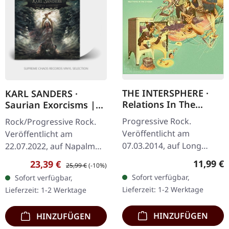
THE INTERSPHERE ·
KARL SANDERS ·
Relations In The
Saurian Exorcisms |
Unseen | CD
WHITE LP
Progressive Rock.
Rock/Progressive Rock.
Veröffentlicht am
Veröffentlicht am
07.03.2014, auf Long
22.07.2022, auf Napalm
Branch Records. Relations
Records. Weißes Vinyl im
Reguläre
11,99 €
Verkaufspreis:
Regulärer Preis:
23,39 €
25,99 €
(-10%)
In The Unseeen 3:34
Gatefold-Cover. Der Kopf
Sofort verfügbar,
Sofort verfügbar,
Thanks For Nothing 3:42
hinter Niles
Lieferzeit: 1-2 Werktage
Lieferzeit: 1-2 Werktage
The Ones We Never
vernichtenden Death…
Knew…
HINZUFÜGEN
HINZUFÜGEN