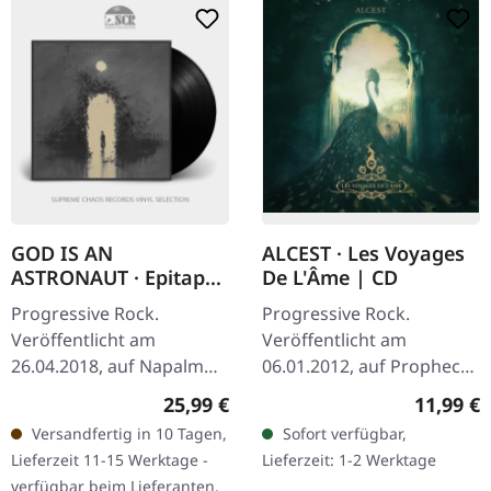
GOD IS AN
ALCEST · Les Voyages
ASTRONAUT · Epitaph
De L'Âme | CD
| BLACK LP
Progressive Rock.
Progressive Rock.
Veröffentlicht am
Veröffentlicht am
26.04.2018, auf Napalm
06.01.2012, auf Prophecy
Records. Schwarzes Vinyl
Productions. CD im
Regulärer Preis:
Reguläre
25,99 €
11,99 €
im Gatefold-Cover. 180g-
Jewelcase. Das Album "Les
Versandfertig in 10 Tagen,
Sofort verfügbar,
Vinyl. God Is An Astronaut
Voyages De L'âme" von
Lieferzeit 11-15 Werktage -
Lieferzeit: 1-2 Werktage
überraschen…
Alcest ist eine…
verfügbar beim Lieferanten,