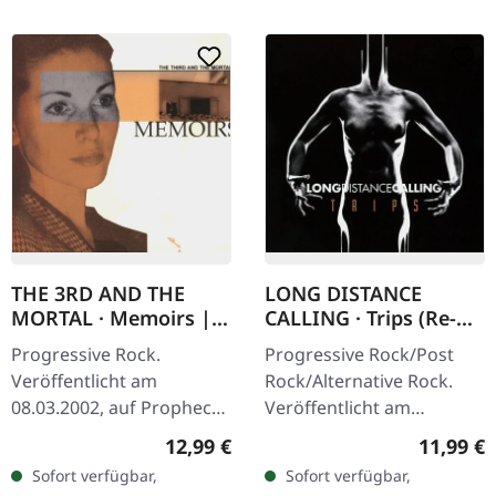
THE 3RD AND THE
LONG DISTANCE
MORTAL · Memoirs |
CALLING · Trips (Re-
CD
Release) | CD
Progressive Rock.
Progressive Rock/Post
Veröffentlicht am
Rock/Alternative Rock.
08.03.2002, auf Prophecy
Veröffentlicht am
Productions. CD im
10.02.2017, auf Inside Out
Regulärer Preis:
Reguläre
12,99 €
11,99 €
Jewelcase. Was passiert,
Music. CD im Jewelcase
Sofort verfügbar,
Sofort verfügbar,
wenn norwegische
Long Distance Calling