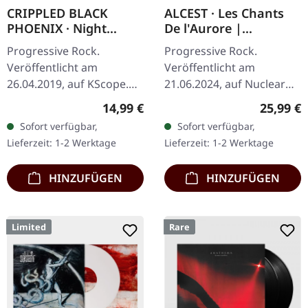
CRIPPLED BLACK
ALCEST · Les Chants
PHOENIX · Night
De l'Aurore |
Raider | DIGIPAK CD
TRANSPARENT
Progressive Rock.
Progressive Rock.
YELLOW LP
Veröffentlicht am
Veröffentlicht am
26.04.2019, auf KScope.
21.06.2024, auf Nuclear
CD im DigiPak. Crippled
Blast Records.
Regulärer Preis:
Reguläre
14,99 €
25,99 €
Black Phoenix tauchen
Transparent-gelbes Vinyl.
Sofort verfügbar,
Sofort verfügbar,
aus den Schatten auf mit
Auf "Les Chants De
Lieferzeit: 1-2 Werktage
Lieferzeit: 1-2 Werktage
„Night Raider",…
L'Aurore" verbindet
Alcest…
HINZUFÜGEN
HINZUFÜGEN
Limited
Rare