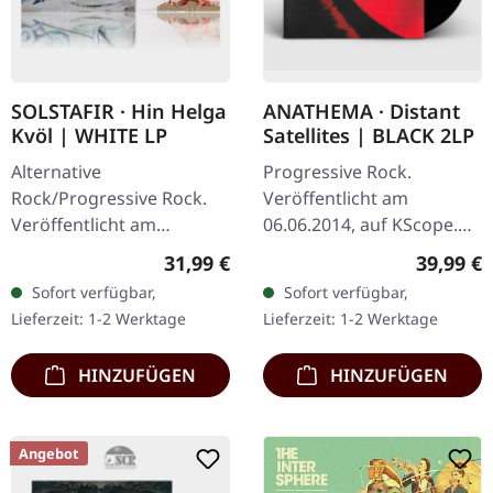
SOLSTAFIR · Hin Helga
ANATHEMA · Distant
Kvöl | WHITE LP
Satellites | BLACK 2LP
Alternative
Progressive Rock.
Rock/Progressive Rock.
Veröffentlicht am
Veröffentlicht am
06.06.2014, auf KScope.
08.11.2024, auf Century
Schwarzes Doppel-Vinyl
Regulärer Preis:
Reguläre
31,99 €
39,99 €
Media Records. Weißes
im Gatefold-Cover.
Sofort verfügbar,
Sofort verfügbar,
Vinyl mit Insert im
Anathemas "Distant
Lieferzeit: 1-2 Werktage
Lieferzeit: 1-2 Werktage
Gatefold, inklusive
Satellites" markiert eine…
speziellem…
HINZUFÜGEN
HINZUFÜGEN
Angebot