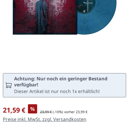
Achtung: Nur noch ein geringer Bestand
verfügbar!
Dieser Artikel ist nur noch 1x erhältlich!
Verkaufspreis:
21,59 €
%
Regulärer Preis:
23,99 €
(-10%)
vorher 23,99 €
Preise inkl. MwSt. zzgl. Versandkosten