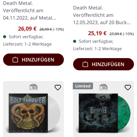
Death Metal.
Apocalypse |
BLUE POPUP VINYL
Death Metal.
Veröffentlicht am
SILVER/BLACK/WHITE
Veröffentlicht am
SPLATTER LP
04.11.2022, auf Metal
12.05.2023, auf 20 Buck
Blade Records.
Verkaufspreis:
Regulärer Preis:
26,09 €
Spin. Silberfarbenes Vinyl
28,99 €
(-10%)
Burgundrot/Königsblau
Verkaufspreis:
Regulärer Preis:
25,19 €
27,99 €
(-10%)
Sofort verfügbar,
mit schwarzem & weißem
marmoriertes Vinyl im
Sofort verfügbar,
Lieferzeit: 1-2 Werktage
Splatter. Das neueste
Deluxe Pop-Up Gatefold-
Lieferzeit: 1-2 Werktage
Werk von Ascended
Cover,…
Dead…
HINZUFÜGEN
HINZUFÜGEN
Limited