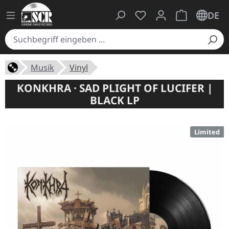
Du hast 0 Produkte auf
Warenkorb ent
DE
Musik
Vinyl
KONKHRA · SAD PLIGHT OF LUCIFER |
BLACK LP
Limited