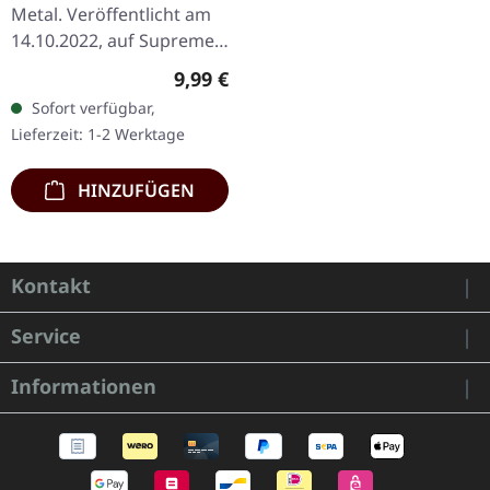
DIGIPAK CD
Metal. Veröffentlicht am
14.10.2022, auf Supreme
Chaos Records. Wende-
Regulärer Preis:
9,99 €
DigiPak mit je einer Band
Sofort verfügbar,
auf einer Seite und 8-
Lieferzeit: 1-2 Werktage
seitigem…
HINZUFÜGEN
Kontakt
Service
Informationen