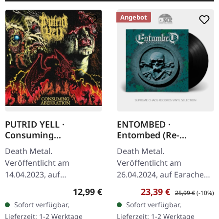
Angebot
PUTRID YELL ·
ENTOMBED ·
Consuming
Entombed (Re-
Aberration | CD
Release) | BLACK LP
Death Metal.
Death Metal.
Veröffentlicht am
Veröffentlicht am
14.04.2023, auf
26.04.2024, auf Earache
Pulverised. CD im
Records. Schwarzes Vinyl.
Regulärer Preis:
Verkaufspreis:
Regulärer Preis:
12,99 €
23,39 €
25,99 €
(-10%)
Jewelcase. Putrid Yell
Aus der schwedischen
Sofort verfügbar,
Sofort verfügbar,
liefern mit "Consuming
Death-Metal-Szene
Lieferzeit: 1-2 Werktage
Lieferzeit: 1-2 Werktage