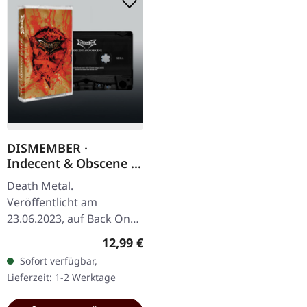
DISMEMBER ·
Indecent & Obscene |
BLACK TAPE
Death Metal.
Veröffentlicht am
23.06.2023, auf Back On
Black. Schwarze Musik-
Regulärer Preis:
12,99 €
Kassette. Die
Sofort verfügbar,
schwedischen Death
Lieferzeit: 1-2 Werktage
Metal-Legenden
Dismember…