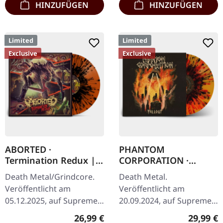
HINZUFÜGEN
HINZUFÜGEN
Limited
Limited
Exclusive
Exclusive
ABORTED ·
PHANTOM
Termination Redux |
CORPORATION ·
ORANGE/BLACK
Fallout | FIRE
Death Metal/Grindcore.
Death Metal.
SPLATTER LP
SPLATTER LP
Veröffentlicht am
Veröffentlicht am
05.12.2025, auf Supreme
20.09.2024, auf Supreme
Chaos Records.
Chaos Records. SCR-
Regulärer Preis:
Reguläre
26,99 €
29,99 €