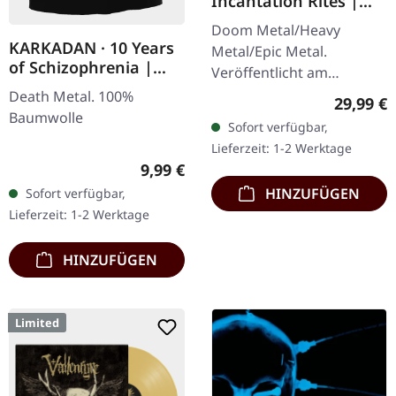
Incantation Rites |
SPLATTER 2LP
Doom Metal/Heavy
KARKADAN · 10 Years
Metal/Epic Metal.
of Schizophrenia |
Veröffentlicht am
GIRLIE
21.10.2022, auf Supreme
Death Metal. 100%
Reguläre
29,99 €
Chaos Records. SCR-
Baumwolle
Sofort verfügbar,
exklusives Transparent
Lieferzeit: 1-2 Werktage
Rot/Schwarz/Weiß…
Regulärer Preis:
9,99 €
HINZUFÜGEN
Sofort verfügbar,
Lieferzeit: 1-2 Werktage
HINZUFÜGEN
Limited