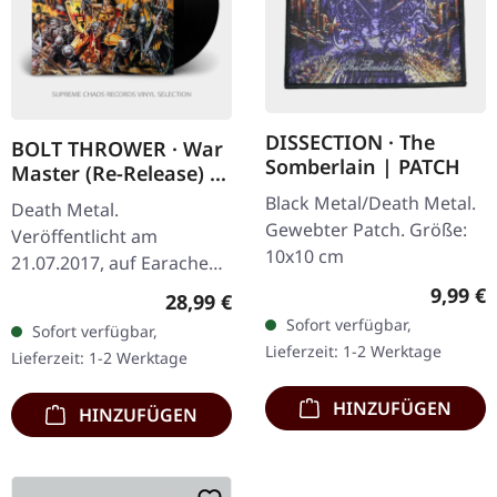
DISSECTION · The
BOLT THROWER · War
Somberlain | PATCH
Master (Re-Release) |
BLACK LP
Black Metal/Death Metal.
Death Metal.
Gewebter Patch. Größe:
Veröffentlicht am
10x10 cm
21.07.2017, auf Earache
Records. Schwarzes Vinyl,
Regulär
9,99 €
Regulärer Preis:
28,99 €
FDR-Version im Gatefold-
Sofort verfügbar,
Sofort verfügbar,
Cover. 'Warmaster' steht
Lieferzeit: 1-2 Werktage
Lieferzeit: 1-2 Werktage
als monumentales…
HINZUFÜGEN
HINZUFÜGEN