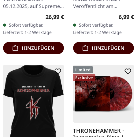
05.12.2025, auf Supreme
Veröffentlicht am
Chaos Records.
08.08.2008, auf Supreme
Regulärer Preis:
Regulär
26,99 €
6,99 €
Clear/Braun "Zombified
Chaos Records. CD im
Sofort verfügbar,
Sofort verfügbar,
Cream" marmoriertes
Jewelcase mit 8-seitigem
Lieferzeit: 1-2 Werktage
Lieferzeit: 1-2 Werktage
Vinyl. Limitiert auf 200…
Booklet.…
HINZUFÜGEN
HINZUFÜGEN
Limited
Exclusive
THRONEHAMMER ·