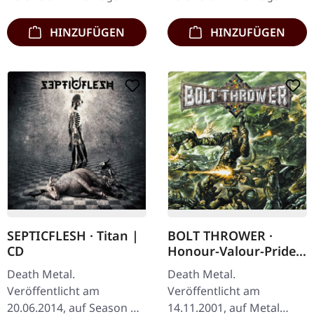
Aberration" ein
hervorgegangen, hat
knochenbrechendes…
Entombed…
HINZUFÜGEN
HINZUFÜGEN
SEPTICFLESH · Titan |
BOLT THROWER ·
CD
Honour-Valour-Pride |
CD
Death Metal.
Death Metal.
Veröffentlicht am
Veröffentlicht am
20.06.2014, auf Season Of
14.11.2001, auf Metal