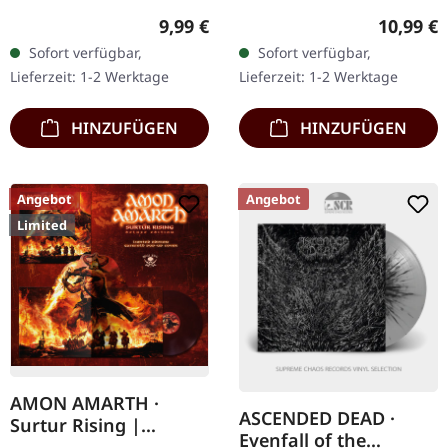
Mist. CD im Jewelcase.
Blade Records. CD im
Regulärer Preis:
Reguläre
9,99 €
10,99 €
Veröffentlicht im Jahr
Jewelcase. Das Album
Sofort verfügbar,
Sofort verfügbar,
2014 steht Septicfleshs
'Honour Valour Pride' von
Lieferzeit: 1-2 Werktage
Lieferzeit: 1-2 Werktage
"Titan" als…
Bolt Thrower ist ein…
HINZUFÜGEN
HINZUFÜGEN
Angebot
Angebot
Limited
AMON AMARTH ·
ASCENDED DEAD ·
Surtur Rising |
Evenfall of the
BURGUNDY/ROYAL