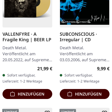
VALLENFYRE · A
SUBCONSCIOUS ·
Fragile King | BEER LP
Irregular | CD
Death Metal.
Death Metal.
Veröffentlicht am
Veröffentlicht am
20.05.2022, auf Supreme
03.03.2006, auf Supreme
Chaos Records.
Chaos Records. CD im
Regulärer Preis:
Regulär
21,99 €
9,99 €
Transparent Beige/Bier
Jewelcase mit 8-seitigem
Sofort verfügbar,
Sofort verfügbar,
180g Vinyl mit Insert im
Booklet. Subconscious
Lieferzeit: 1-2 Werktage
Lieferzeit: 1-2 Werktage
schweren, matten Cover.…
liefern mit "Irregular"…
HINZUFÜGEN
HINZUFÜGEN
Limited
Limited