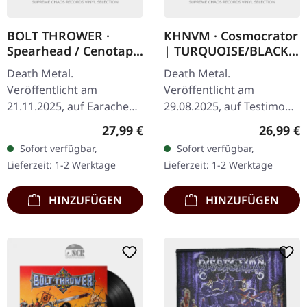
BOLT THROWER ·
KHNVM · Cosmocrator
Spearhead / Cenotaph
| TURQUOISE/BLACK
| WHITE LP
LP
Death Metal.
Death Metal.
Veröffentlicht am
Veröffentlicht am
21.11.2025, auf Earache
29.08.2025, auf Testimony
Records. Weißes Vinyl LP.
Records. Transparent
Regulärer Preis:
Reguläre
27,99 €
26,99 €
Plastic Head Exclusive
Türkis Grün/Schwarz
Sofort verfügbar,
Sofort verfügbar,
Weiß Vinyl Edition. Diese
marmoriertes Vinyl mit 2-
Lieferzeit: 1-2 Werktage
Lieferzeit: 1-2 Werktage
spezielle Plastic…
seitigem Insert,…
HINZUFÜGEN
HINZUFÜGEN