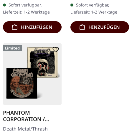
Orangenes Vinyl mit
exklusives 'Fire Splatter'
Sofort verfügbar,
Sofort verfügbar,
schwarzen Splattern -
Vinyl mit Insert, limitiert
Lieferzeit: 1-2 Werktage
Lieferzeit: 1-2 Werktage
"Slash Splatter Vinyl".…
auf 150…
HINZUFÜGEN
HINZUFÜGEN
Limited
PHANTOM
CORPORATION /
HARROWED · Split |
Death Metal/Thrash