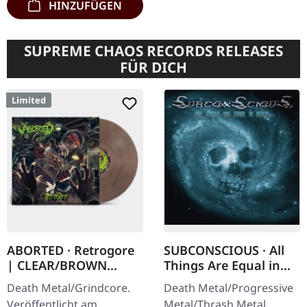
HINZUFÜGEN
SUPREME CHAOS RECORDS RELEASES
FÜR DICH
Limited
ABORTED · Retrogore
SUBCONSCIOUS · All
| CLEAR/BROWN
Things Are Equal in
MARBLED LP
Death | CD
Death Metal/Grindcore.
Death Metal/Progressive
Veröffentlicht am
Metal/Thrash Metal.