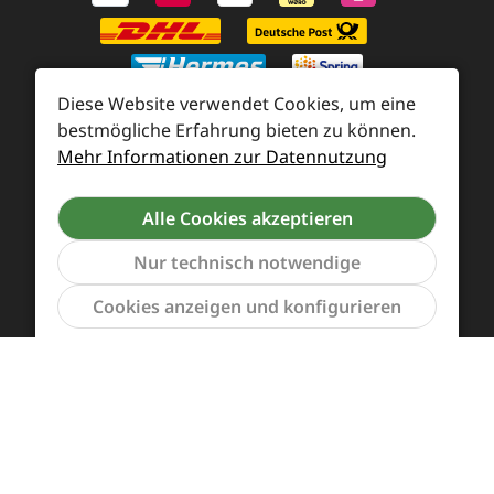
Diese Website verwendet Cookies, um eine
bestmögliche Erfahrung bieten zu können.
Mehr Informationen zur Datennutzung
Zahlung und Versand
Widerrufsrecht und Rücksendung
Kontakt
Alle Cookies akzeptieren
Händleranfragen
Cookie-Voreinstellungen
Nur technisch notwendige
Werkzeu
Cookies anzeigen und konfigurieren
Alle Preise inkl. gesetzl. Mehrwertsteuer zzgl.
Versandkosten
und ggf. Nachnahmegebühren, wenn
nicht anders angegeben.
Vertrag widerrufen