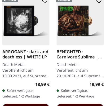
ARROGANZ · dark and
BENIGHTED ·
deathless | WHITE LP
Carnivore Sublime |
WHITE LP
Death Metal.
Death Metal.
Veröffentlicht am
Veröffentlicht am
10.09.2021, auf Supreme
29.10.2021, auf Supreme
Chaos Records. Weißes
Chaos Records. Weißes
Regulärer Preis:
Reguläre
18,99 €
19,99 €
Vinyl im schweren Cover
Vinyl. Neuauflage als
Sofort verfügbar,
Sofort verfügbar,
mit Insert. Limitiert auf
hochwertiges Vinyl mit
Lieferzeit: 1-2 Werktage
Lieferzeit: 1-2 Werktage
200 handnummerierte…
Original Splatter…